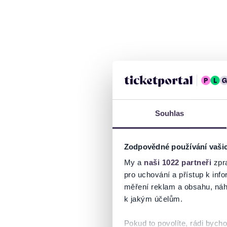
Souhlas
Zodpovědné používání vaši
My a
naši 1022 partneři
zpra
pro uchování a přístup k in
měření reklam a obsahu, náh
k jakým účelům.
Pokud to povolíte, rádi bych