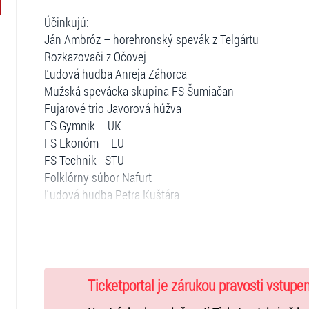
Účinkujú:
Ján Ambróz – horehronský spevák z Telgártu
Rozkazovači z Očovej
Ľudová hudba Anreja Záhorca
Mužská spevácka skupina FS Šumiačan
Fujarové trio Javorová húžva
FS Gymnik – UK
FS Ekonóm – EU
FS Technik - STU
Folklórny súbor Nafurt
Ľudová hudba Petra Kuštára
Na záver programu Vás pozývame na posedenie pri ľudo
Podujatie sa koná pod záštitou Jána Hrčku – starostu M
Ticketportal je zárukou pravosti vstupe
Bajanom, Pro Folklorika n.f.