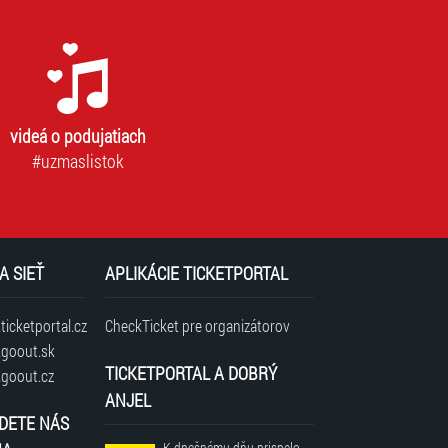
videá o podujatiach
#uzmaslistok
A SIEŤ
APLIKÁCIE TICKETPORTAL
icketportal.cz
CheckTicket pre organizátorov
goout.sk
TICKETPORTAL A DOBRÝ
goout.cz
ANJEL
DETE NÁS
K dnešnému dňu prispelo