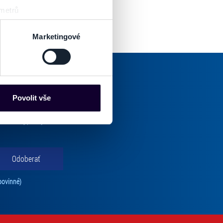
 metrů
sk prstu)
 podrobnostmi
. Svůj souhlas
Marketingové
es“), které mohou sbírat
ce mohou představovat
nalizaci obsahu a reklam.
Povolit vše
Partneři tyto údaje mohou
oručenej pošty.
 že používáte jejich služby.
lušné varianty. Svoji volbu
Odoberať
Tento súhlas je povinný na odber newslettra. Bez súhlasu nie je možné vás pr
povinné)