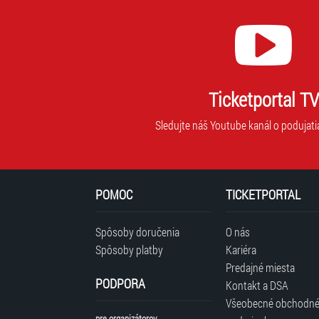
Ticketportal TV
Sledujte náš Youtube kanál o podujati
POMOC
TICKETPORTAL
Spôsoby doručenia
O nás
Spôsoby platby
Kariéra
Predajné miesta
PODPORA
Kontakt a DSA
Všeobecné obchodn
pre organizátorov