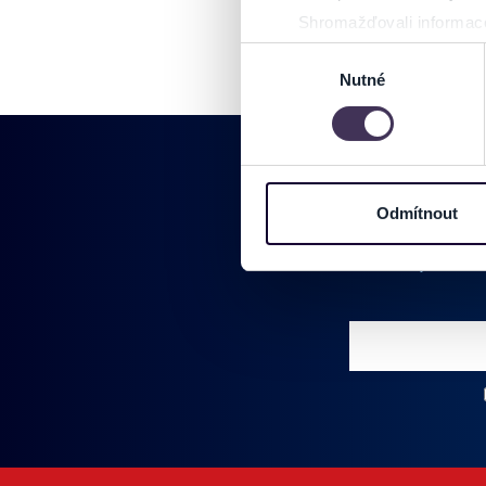
Shromažďovali informace
Identifikovali vaše zaříz
Výběr
Zjistěte více o tom, jak zpr
Nutné
souhlasu
můžete kdykoliv změnit nebo 
Na těchto stránkách využívám
informace o vašem zařízení 
osobní údaje. Získané infor
Odmítnout
Tyto informace můžeme také s
Pridajte sa do
zkombinovat s dalšími informa
Jaké typy cookies používáme,
můžete kdykoliv změnit v záp
Vložte svoj email
Zadajte svoju e-mailovú adresu, na ktorú vám budeme zasiel