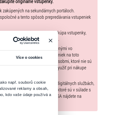
zakúpite originálne vstupenky.
ek zakúpených na sekundárnych portáloch.
 spoločné a tento spôsob prepredávania vstupeniek
pnu zmluvu, ktorej predmetom je kúpa vstupenky,
údaje sú uvedené priamo v košíku.
možné uhradiť len spôsobmi uvedenými vo
zorňujeme, že kúpne ceny vstupeniek na toto
Více o cookies
m Poukazov GoOut, ani inými spôsobmi, ktoré nie sú
enkach
. Poukazy GoOut môžete využiť pri nákupe
 nie je uvedené inak.
jako např. souborů cookie
) nariadenia EÚ 2022/2065 (Akt o digitálnych službách,
alizované reklamy a obsah,
tal.sk
, iba výrobky alebo služby, ktoré sú v súlade s
ho, kdo vaše údaje používá a
né informácie a kontakty podľa DSA nájdete na