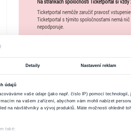
Na stránkach spoločnosti Ticketportal si vždy 
Podujatie podporila Nadácia SPP.
Ticketportal nemôže zaručiť pravosť vstupeni
Ticketportal s týmito spoločnosťami nemá nič
nepodporuje.
Portál
ticketportal.sk
je online trhoviskom. Kú
uzatvárate priamo s usporiadateľom, ktorého 
Kúpne ceny vstupeniek na toto podujatie je 
Všeobecných obchodných podmienkach
. Upo
Detaily
Nastavení reklam
podujatie nie je možné uhradiť prostredníctvo
uvedené vo
Všeobecných obchodných podmi
vstupeniek na našej stránke
goout.net
, ak tam
ch údajů
cováváme vaše údaje (jako např. číslo IP) pomocí technologií, 
Usporiadateľ sa v zmysle čl. 30 ods. 1 písm. e
formacím na vašem zařízení, abychom vám mohli nabízet person
DSA) zaviazal ponúkať na portáli
www.ticketpor
led na návštěvníky a vývoj produktů. Máte možnosti ohledně to
uplatniteľným právom Európskej únie. Prísluš
stránke
tu
.
om také: