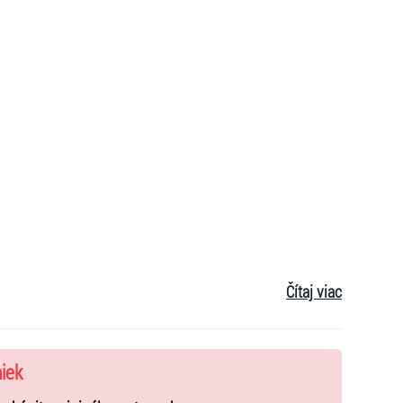
Čítaj viac
vej hudbe a ochutnávke domácich špecialít.
Č Bratislava – Petržalka, v spolupráci s Vladimírom
niek