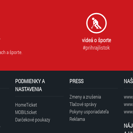
videá o športe
#prihrajlistok
ach a športe.
PODMIENKY A
PRESS
NAŠ
NASTAVENIA
Zmeny a zrušenia
www.t
Tlačové správy
www.
HomeTicket
Pokyny usporiadateľa
www.
MOBILticket
Reklama
Darčekové poukazy
NÁJ
é