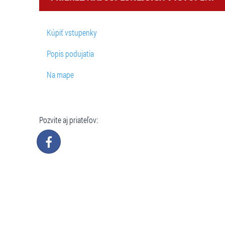
Kúpiť vstupenky
Popis podujatia
Na mape
Pozvite aj priateľov: