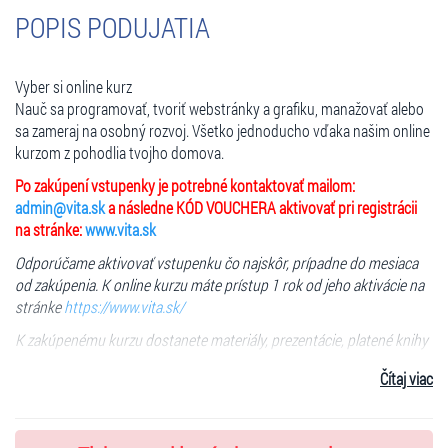
POPIS PODUJATIA
Vyber si online kurz
Nauč sa programovať, tvoriť webstránky a grafiku, manažovať alebo
sa zameraj na osobný rozvoj. Všetko jednoducho vďaka našim online
kurzom z pohodlia tvojho domova.
Po zakúpení vstupenky je potrebné kontaktovať mailom:
admin@vita.sk
a následne KÓD VOUCHERA aktivovať pri registrácii
na stránke:
www.vita.sk
Odporúčame aktivovať vstupenku čo najskôr, prípadne do mesiaca
od zakúpenia. K online kurzu máte prístup 1 rok od jeho aktivácie na
stránke
https://www.vita.sk/
K zakúpenému kurzu dostanete materiály, prezentácie, platené knihy
a publikácie, ktoré sú k dispozícii ku kurzu zdarma.
Čítaj viac