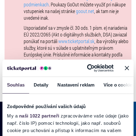
podmienkach
. Poukazy GoOut môžete využiť pri nákupe
vstupeniek na našej stránke
goout.net
, ak tam nie je
uvedené inak.
Usporiadateľ sa v zmysle čl. 30 ods. 1 písm. e) nariadenia
EÚ 2022/2065 (Akt o digitálnych službách, DSA) zaviazal
ponúkať na portáli
www.ticketportal.sk
, iba výrobky alebo
služby, ktoré sú v súlade s uplatniteľným právom
Európskej únie. Príslušné informácie a kontakty podľa
DSA nájdete na stránke
tu
.
Souhlas
Detaily
Nastavení reklam
Více o cookies
Zodpovědné používání vašich údajů
My a
naši 1022 partneři
zpracováváme vaše údaje (jako
např. číslo IP) pomocí technologií, jako např. souborů
PRIHLÁSIŤ SA K
ODBERU NOVINIEK
cookie pro uchování a přístup k informacím na vašem