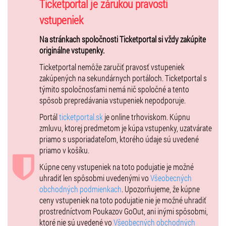
Ticketportal je zárukou pravosti
vstupeniek
Na stránkach spoločnosti Ticketportal si vždy zakúpite
originálne vstupenky.
Ticketportal nemôže zaručiť pravosť vstupeniek
zakúpených na sekundárnych portáloch. Ticketportal s
týmito spoločnosťami nemá nič spoločné a tento
spôsob prepredávania vstupeniek nepodporuje.
Portál
ticketportal.sk
je online trhoviskom. Kúpnu
zmluvu, ktorej predmetom je kúpa vstupenky, uzatvárate
priamo s usporiadateľom, ktorého údaje sú uvedené
priamo v košíku.
Kúpne ceny vstupeniek na toto podujatie je možné
uhradiť len spôsobmi uvedenými vo
Všeobecných
obchodných podmienkach
. Upozorňujeme, že kúpne
ceny vstupeniek na toto podujatie nie je možné uhradiť
prostredníctvom Poukazov GoOut, ani inými spôsobmi,
ktoré nie sú uvedené vo
Všeobecných obchodných