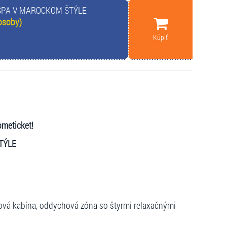
SPA V MAROCKOM ŠTÝLE
osoby)
Kúpiť
ometicket!
TÝLE
ková kabína, oddychová zóna so štyrmi relaxačnými