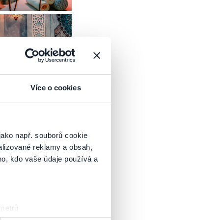
Více o cookies
jako např. souborů cookie
alizované reklamy a obsah,
ho, kdo vaše údaje používá a
 metrů
sk prstu)