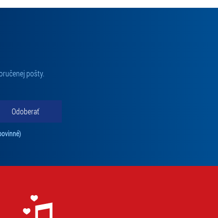
oručenej pošty.
Odoberať
Tento súhlas je povinný na odber newslettra. Bez súhlasu nie je možné vás pr
povinné)