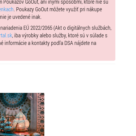
m Poukazov GoOut, ani inými spôsobmi, ktoré nie sú
enkach
. Poukazy GoOut môžete využiť pri nákupe
 nie je uvedené inak.
) nariadenia EÚ 2022/2065 (Akt o digitálnych službách,
tal.sk
, iba výrobky alebo služby, ktoré sú v súlade s
né informácie a kontakty podľa DSA nájdete na