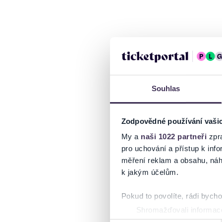
Souhlas
Zodpovědné používání vaši
My a
naši 1022 partneři
zpra
pro uchování a přístup k in
měření reklam a obsahu, náh
k jakým účelům.
Pokud to povolíte, rádi bych
Shromažďovali informace
Identifikovali vaše zaříz