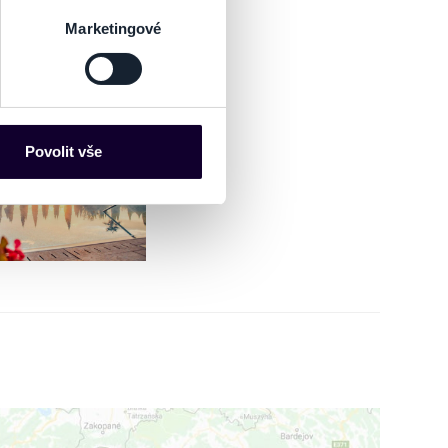
 podrobnostmi
. Svůj souhlas
Marketingové
es“), které mohou sbírat
ce mohou představovat
nalizaci obsahu a reklam.
Povolit vše
Partneři tyto údaje mohou
 že používáte jejich služby.
lušné varianty. Svoji volbu