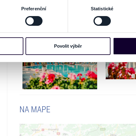
acováváme vaše osobní údaje, a nastavte si předvolby v
části s
Preferenční
Statistické
odvolat v části Prohlášení o souborech cookie.
e soubory cookies a další obdobné technologie (dále jen „cooki
nebo vaší aktivitě na našich webových stránkách. Tyto informa
mace používáme např. k analýze návštěvnosti webu nebo k perso
Povolit výběr
dílet se svými partnery pro sociální média, inzerci a analýzy. 
cemi, které jste jim poskytli nebo které získali v důsledku toho,
 naleznete níže. Možnosti zpracování upravíte zaškrtnutím přís
atí stránky v záložce „Cookies a jejich nastavení“.
NA MAPE