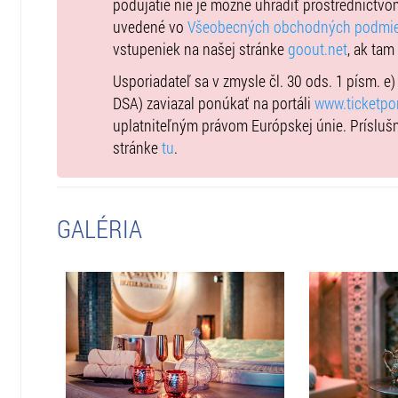
podujatie nie je možné uhradiť prostredníctvo
uvedené vo
Všeobecných obchodných podmi
vstupeniek na našej stránke
goout.net
, ak tam
Usporiadateľ sa v zmysle čl. 30 ods. 1 písm. e
DSA) zaviazal ponúkať na portáli
www.ticketpor
uplatniteľným právom Európskej únie. Prísluš
stránke
tu
.
GALÉRIA