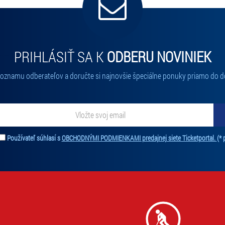
PRIHLÁSIŤ SA K
ODBERU NOVINIEK
 zoznamu odberateľov a doručte si najnovšie špeciálne ponuky priamo do d
ať novinky. Vaša adresa nebude zdieľaná s tretími stranami.
Používateľ súhlasí s
OBCHODNÝMI PODMIENKAMI predajnej siete Ticketportal.
(* 