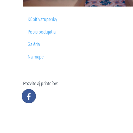
Kúpiť vstupenky
Popis podujatia
Galéria
Na mape
Pozvite aj priateľov: