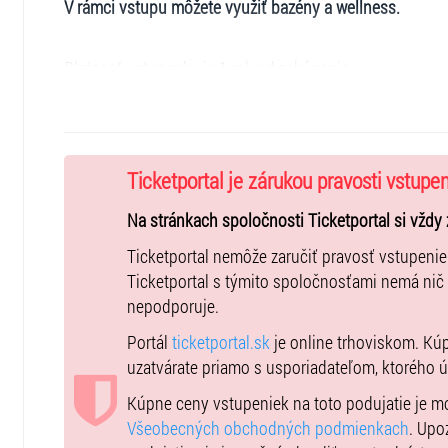
V rámci vstupu môžete využiť bazény a wellness.
Platnosť vstupenky je 1 rok od zakúpenia
Online rezervácia termínu Luxury Private Spa:
https://wellness.hotelkaskady.sk/sk/location/16534713
Rezervácia termínu pri pobyte:
Ticketportal je zárukou pravosti vstupe
rezervacie@hotelkaskady.sk
, 045-530 00 26
Na stránkach spoločnosti Ticketportal si vždy 
Viac informácií tu!
Ticketportal nemôže zaručiť pravosť vstupeni
Ticketportal s týmito spoločnosťami nemá nič
nepodporuje.
Portál
ticketportal.sk
je online trhoviskom. Kú
uzatvárate priamo s usporiadateľom, ktorého 
Kúpne ceny vstupeniek na toto podujatie je 
Všeobecných obchodných podmienkach
. Upo