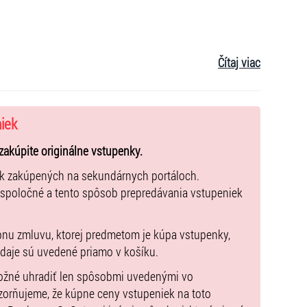
Čítaj viac
17
niek
zakúpite originálne vstupenky.
ek zakúpených na sekundárnych portáloch.
 spoločné a tento spôsob prepredávania vstupeniek
pnu zmluvu, ktorej predmetom je kúpa vstupenky,
údaje sú uvedené priamo v košíku.
možné uhradiť len spôsobmi uvedenými vo
zorňujeme, že kúpne ceny vstupeniek na toto