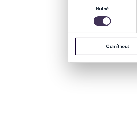
Výběr
Zjistěte více o tom, jak zpr
Nutné
souhlasu
můžete kdykoliv změnit nebo 
Na těchto stránkách využívám
informace o vašem zařízení 
osobní údaje. Získané infor
Odmítnout
Tyto informace můžeme také s
zkombinovat s dalšími informa
Jaké typy cookies používáme,
můžete kdykoliv změnit v záp