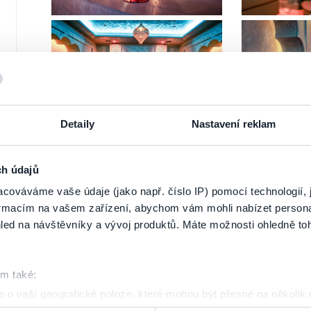
Detaily
Nastavení reklam
ch údajů
cováváme vaše údaje (jako např. číslo IP) pomocí technologií, 
formacím na vašem zařízení, abychom vám mohli nabízet person
led na návštěvníky a vývoj produktů. Máte možnosti ohledně to
om také:
 o vaší geografické poloze, které mohou být přesné na několik
ení pomocí aktivního skenování pro konkrétní charakteristiky (oti