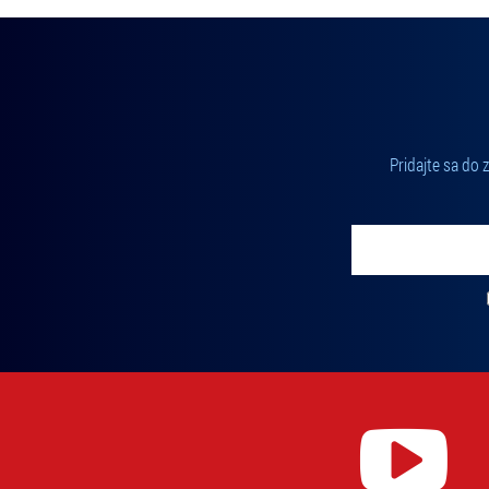
Pridajte sa do
Vložte svoj email
Zadajte svoju e-mailovú adresu, na ktorú vám budeme zasiel