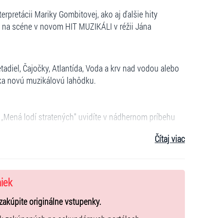
pretácii Mariky Gombitovej, ako aj ďalšie hity
na scéne v novom HIT MUZIKÁLI v réžii Jána
iel, Čajočky, Atlantída, Voda a krv nad vodou alebo
íka novú muzikálovú lahôdku.
 „Mená lodí stratených" uvidíte v nádhernom príbehu
Čítaj viac
y slovenského muzikálového neba.
niek
ák, Zuzana Vačková/Lenka Rakar(Omama), Roman
ndiaková (Tina) Kristína Vrecková/Lenka
zakúpite originálne vstupenky.