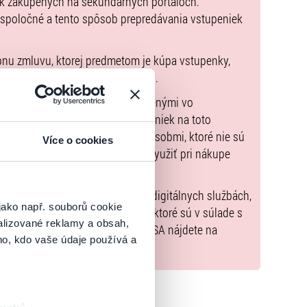
ek zakúpených na sekundárnych portáloch.
 spoločné a tento spôsob prepredávania vstupeniek
pnu zmluvu, ktorej predmetom je kúpa vstupenky,
údaje sú uvedené priamo v košíku.
možné uhradiť len spôsobmi uvedenými vo
zorňujeme, že kúpne ceny vstupeniek na toto
m Poukazov GoOut, ani inými spôsobmi, ktoré nie sú
Více o cookies
enkach
. Poukazy GoOut môžete využiť pri nákupe
 nie je uvedené inak.
) nariadenia EÚ 2022/2065 (Akt o digitálnych službách,
jako např. souborů cookie
tal.sk
, iba výrobky alebo služby, ktoré sú v súlade s
alizované reklamy a obsah,
né informácie a kontakty podľa DSA nájdete na
ho, kdo vaše údaje používá a