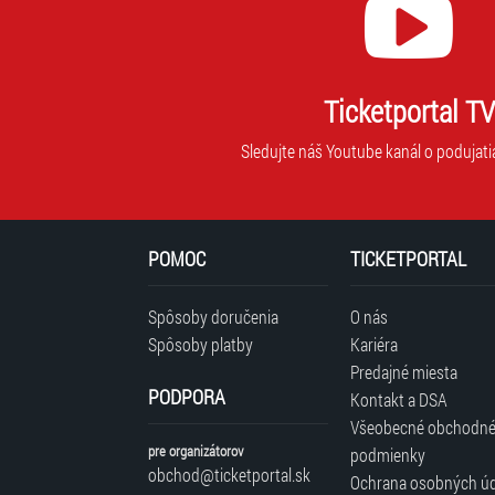
Ticketportal TV
Sledujte náš Youtube kanál o podujati
POMOC
TICKETPORTAL
Spôsoby doručenia
O nás
Spôsoby platby
Kariéra
Predajné miesta
PODPORA
Kontakt a DSA
Všeobecné obchodn
pre organizátorov
podmienky
obchod@ticketportal.sk
Ochrana osobných ú