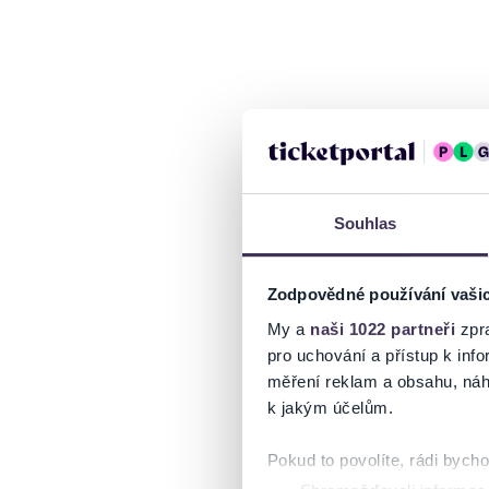
Souhlas
Zodpovědné používání vaši
My a
naši 1022 partneři
zpra
pro uchování a přístup k in
měření reklam a obsahu, náh
k jakým účelům.
Pokud to povolíte, rádi bych