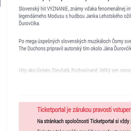
Slovenský hit VYZNANIE, známy vďaka fenomenálnej inter
legendárneho Modusu s hudbou Janka Lehotského ožil 
Ďurovčíka.
Po mega úspešných slovenských muzikáloch Ôsmy svetad
The Duchons pripravil autorský tím okolo Jána Ďurovč
Hity ako Úsmev, Dievčatá, Pozhasínané, Veľký sen mora
plnom vášne, humoru, napätia a lásky.
Súčasne sa môžete tešiť na nové vychádzajúce hviezd
Ticketportal je zárukou pravosti vstupe
Hrajú : Lenka Fecková/Natália Kóšová/(Eva),Ján Slez
Müller/Igor Šimeg (Eduard), Karolína Tkáčová/ Ester Ha
Na stránkach spoločnosti Ticketportal si vždy 
Fecková/Simona Augustovičová (Nina) a ďalší.