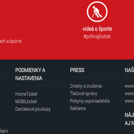
videá o športe
#prihrajlistok
ach a športe.
PODMIENKY A
PRESS
NAŠ
NASTAVENIA
Zmeny a zrušenia
www.t
Tlačové správy
www.
HomeTicket
Pokyny usporiadateľa
www.
MOBILticket
Reklama
Darčekové poukazy
NÁJ
é
AJ 
dajov