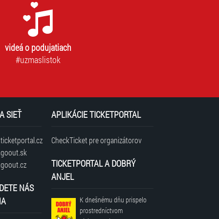
videá o podujatiach
#uzmaslistok
A SIEŤ
APLIKÁCIE TICKETPORTAL
icketportal.cz
CheckTicket pre organizátorov
goout.sk
TICKETPORTAL A DOBRÝ
goout.cz
ANJEL
DETE NÁS
NA
K dnešnému dňu prispelo
prostredníctvom