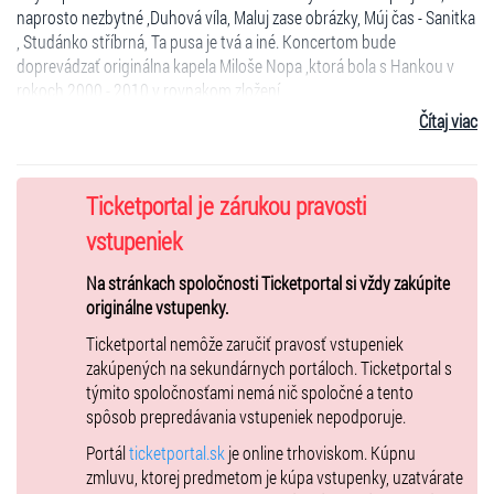
naprosto nezbytné ,Duhová víla, Maluj zase obrázky, Múj čas - Sanitka
, Studánko stříbrná, Ta pusa je tvá a iné. Koncertom bude
doprevádzať originálna kapela Miloše Nopa ,ktorá bola s Hankou v
rokoch 2000 - 2010 v rovnakom zložení.
Čítaj viac
Pavel Ryba, Lída Nopová, Jana Koutová, Lucie Večeřová a
samozrejme Fredy Bittner. Večerom bude doprevádzať Stanislav
Hložek , ktorí zaspieva aj jej najväčšie hity .
Ticketportal je zárukou pravosti
Priestory DK Trnava - Nie sú bezbariérové!
vstupeniek
11.3.2027 Trnava rad 1-3 Vip + welcome drink 69€
Na stránkach spoločnosti Ticketportal si vždy zakúpite
originálne vstupenky.
Ticketportal nemôže zaručiť pravosť vstupeniek
zakúpených na sekundárnych portáloch. Ticketportal s
týmito spoločnosťami nemá nič spoločné a tento
spôsob prepredávania vstupeniek nepodporuje.
Portál
ticketportal.sk
je online trhoviskom. Kúpnu
zmluvu, ktorej predmetom je kúpa vstupenky, uzatvárate