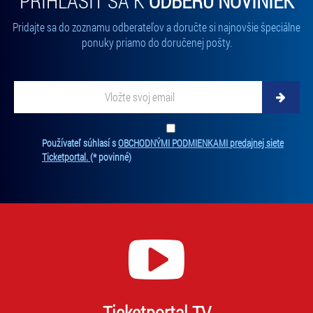
PRIHLÁSIŤ SA K
ODBERU NOVINIEK
Pridajte sa do zoznamu odberateľov a doručte si najnovšie špeciálne
ponuky priamo do doručenej pošty.
Vložte svoj email
Zadajte svoju e-mailovú adresu, na ktorú vám budeme zasielať novinky.
Ten
Používateľ súhlasí s
OBCHODNÝMI PODMIENKAMI predajnej siete
Ticketportal.
(* povinné)
Ticketportal TV