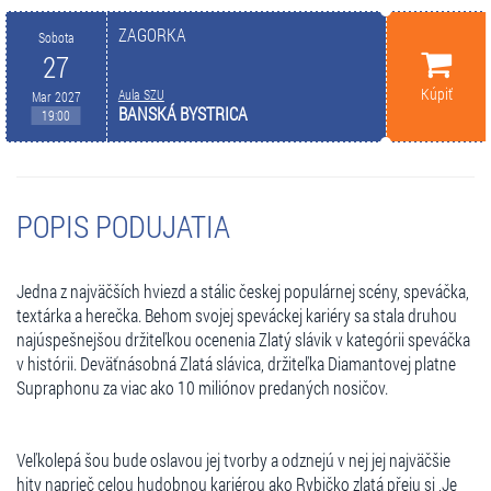
ZAGORKA
Sobota
27
Kúpiť
Aula SZU
Mar 2027
BANSKÁ BYSTRICA
19:00
POPIS PODUJATIA
Jedna z najväčších hviezd a stálic českej populárnej scény, speváčka,
textárka a herečka. Behom svojej speváckej kariéry sa stala druhou
najúspešnejšou držiteľkou ocenenia Zlatý slávik v kategórii speváčka
v histórii. Deväťnásobná Zlatá slávica, držiteľka Diamantovej platne
Supraphonu za viac ako 10 miliónov predaných nosičov.
Veľkolepá šou bude oslavou jej tvorby a odznejú v nej jej najväčšie
hity naprieč celou hudobnou kariérou ako Rybičko zlatá přeju si ,Je