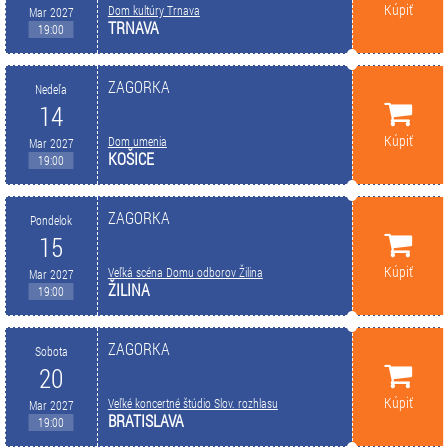
Kúpiť
Dom kultúry Trnava
Mar 2027
TRNAVA
19:00
ZAGORKA
Nedeľa
14
Kúpiť
Dom umenia
Mar 2027
KOŠICE
19:00
ZAGORKA
Pondelok
15
Kúpiť
Veľká scéna Domu odborov Žilina
Mar 2027
ŽILINA
19:00
ZAGORKA
Sobota
20
Kúpiť
Veľké koncertné štúdio Slov. rozhlasu
Mar 2027
BRATISLAVA
19:00