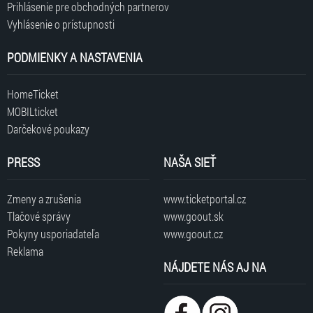
Prihlásenie pre obchodných partnerov
Vyhlásenie o prístupnosti
PODMIENKY A NASTAVENIA
HomeTicket
MOBILticket
Darčekové poukazy
PRESS
NAŠA SIEŤ
Zmeny a zrušenia
www.ticketportal.cz
Tlačové správy
www.goout.sk
Pokyny usporiadateľa
www.goout.cz
Reklama
NÁJDETE NÁS AJ NA