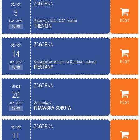
ZAGORKA
Štvrtok
3
Kúpiť
Posádkový klub - ODA Trenčín
Dec 2026
TRENČÍN
19:00
ZAGORKA
Štvrtok
14
Kúpiť
Spoločenské centrum na Kúpeľnom ostrove
Jan 2027
PIEŠŤANY
19:00
ZAGORKA
Streda
20
Kúpiť
Dom kultúry
Jan 2027
RIMAVSKÁ SOBOTA
19:00
ZAGORKA
Štvrtok
11