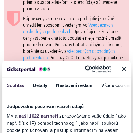
priamo s usporiadateľom, ktorého údaje sú uvedené
priamo v košíku.
Kúpne ceny vstupeniek na toto podujatie je možné
uhradiť len spôsobmi uvedenými vo
Všeobecných
obchodných podmienkach
. Upozorňujeme, že kúpne
ceny vstupeniek na toto podujatie nie je možné uhradiť
prostredníctvom Poukazov GoOut, ani inými spôsobmi,
ktoré nie sú uvedené vo
Všeobecných obchodných
podmienkach
. Poukazy GoOut môžete využiť pri nákupe
vstupeniek na našej stránke
goout.net
, ak tam nie je
uvedené inak.
Usporiadateľ sa v zmysle čl. 30 ods. 1 písm. e) nariadenia
Souhlas
Detaily
Nastavení reklam
Více o cookies
EÚ 2022/2065 (Akt o digitálnych službách, DSA) zaviazal
ponúkať na portáli
www.ticketportal.sk
, iba výrobky alebo
služby, ktoré sú v súlade s uplatniteľným právom
Európskej únie. Príslušné informácie a kontakty podľa
Zodpovědné používání vašich údajů
DSA nájdete na stránke
tu
.
My a
naši 1022 partneři
zpracováváme vaše údaje (jako
např. číslo IP) pomocí technologií, jako např. souborů
cookie pro uchování a přístup k informacím na vašem