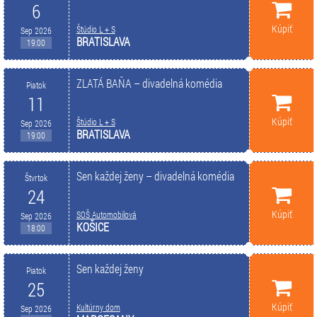
6
Kúpiť
Štúdio L + S
Sep 2026
BRATISLAVA
19:00
ZLATÁ BAŇA – divadelná komédia
Piatok
11
Kúpiť
Štúdio L + S
Sep 2026
BRATISLAVA
19:00
Sen každej ženy – divadelná komédia
Štvrtok
24
Kúpiť
SOŠ Automobilová
Sep 2026
KOŠICE
18:00
Sen každej ženy
Piatok
25
Kúpiť
Kultúrny dom
Sep 2026