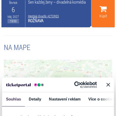
Sen každej ženy – divadelná komédia
Štvrtok
6
Kúpiť
Mestské divadlo ACTORES
Máj 2027
ROŽŇAVA
19:00
NA MAPE
ZOBRAZIŤ MAPU
Souhlas
Detaily
Nastavení reklam
Více o cookies