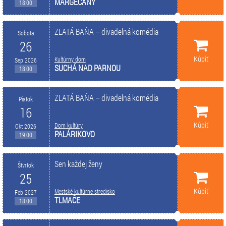
MARGECANY
18:00
ZLATÁ BAŇA – divadelná komédia
Sobota
26
Kúpiť
Kultúrny dom
Sep 2026
SUCHÁ NAD PARNOU
18:00
ZLATÁ BAŇA – divadelná komédia
Piatok
16
Kúpiť
Dom kultúry
Okt 2026
PALÁRIKOVO
19:00
Sen každej ženy
Štvrtok
25
Kúpiť
Mestské kultúrne stredisko
Feb 2027
TLMAČE
18:00