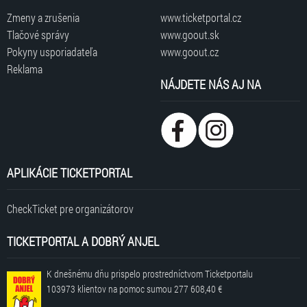
Zmeny a zrušenia
www.ticketportal.cz
Tlačové správy
www.goout.sk
Pokyny usporiadateľa
www.goout.cz
Reklama
NÁJDETE NÁS AJ NA
APLIKÁCIE TICKETPORTAL
CheckTicket pre organizátorov
TICKETPORTAL A DOBRÝ ANJEL
K dnešnému dňu prispelo prostredníctvom Ticketportalu
103973 klientov
na pomoc sumou
277 608,40 €