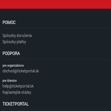
POMOC
Spôsoby doručenia
Spôsoby platby
PODPORA
pre organizátorov
obchod@ticketportal.sk
pre klientov
help@ticketportal.sk
Najčastejšie otázky
TICKETPORTAL