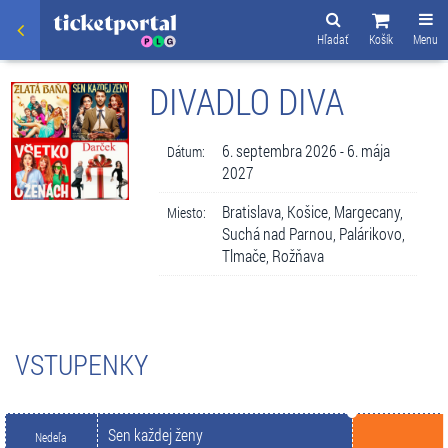
Hľadať
Košík
Menu
DIVADLO DIVA
6. septembra 2026 - 6. mája
Dátum:
2027
Bratislava, Košice, Margecany,
Miesto:
Suchá nad Parnou, Palárikovo,
Tlmače, Rožňava
VSTUPENKY
Sen každej ženy
Nedeľa