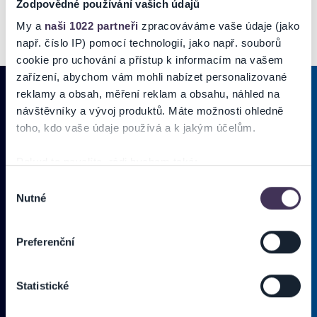
Zodpovědné používání vašich údajů
My a
naši 1022 partneři
zpracováváme vaše údaje (jako
např. číslo IP) pomocí technologií, jako např. souborů
cookie pro uchování a přístup k informacím na vašem
zařízení, abychom vám mohli nabízet personalizované
reklamy a obsah, měření reklam a obsahu, náhled na
návštěvníky a vývoj produktů. Máte možnosti ohledně
PRIHLÁSIŤ SA K
ODBERU NOVINIEK
toho, kdo vaše údaje používá a k jakým účelům.
Pridajte sa do zoznamu odberateľov a doručte si najnovšie špeciálne
Pokud to povolíte, rádi bychom také:
ponuky priamo do doručenej pošty.
Shromažďovali informace o vaší geografické poloze,
Výběr
Nutné
které mohou být přesné na několik metrů
souhlasu
Identifikovali vaše zařízení pomocí aktivního
Vložte svoj email
skenování pro konkrétní charakteristiky (otisk prstu)
Preferenční
Zjistěte více o tom, jak zpracováváme vaše osobní
Zadajte svoju e-mailovú adresu, na ktorú vám budeme zasielať novinky.
údaje, a nastavte si předvolby v
části s podrobnostmi
.
Ten
Používateľ súhlasí s
OBCHODNÝMI PODMIENKAMI predajnej siete
Statistické
Svůj souhlas můžete kdykoliv změnit nebo odvolat v
Ticketportal.
(* povinné)
části Prohlášení o souborech cookie.