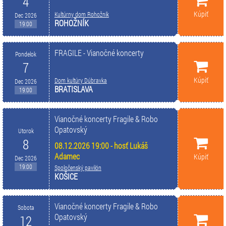
4
Kúpiť
Kultúrny dom Rohožník
Dec 2026
ROHOŽNÍK
19:00
FRAGILE - Vianočné koncerty
Pondelok
7
Kúpiť
Dom kultúry Dúbravka
Dec 2026
BRATISLAVA
19:00
Vianočné koncerty Fragile & Robo
Opatovský
Utorok
8
08.12.2026 19:00 - hosť Lukáš
Adamec
Kúpiť
Dec 2026
19:00
Spoločenský pavilón
KOŠICE
Vianočné koncerty Fragile & Robo
Sobota
Opatovský
12