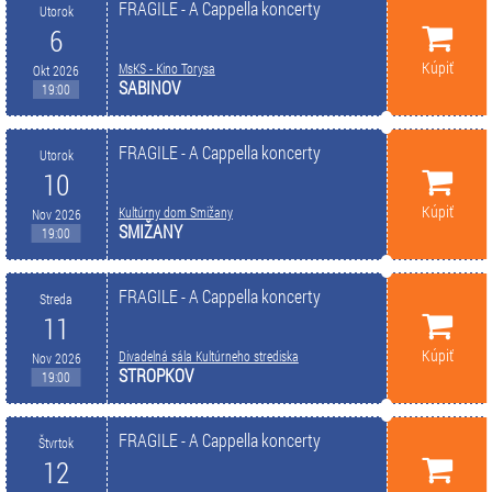
FRAGILE - A Cappella koncerty
Utorok
6
Kúpiť
MsKS - Kino Torysa
Okt 2026
SABINOV
19:00
FRAGILE - A Cappella koncerty
Utorok
10
Kúpiť
Kultúrny dom Smižany
Nov 2026
SMIŽANY
19:00
FRAGILE - A Cappella koncerty
Streda
11
Kúpiť
Divadelná sála Kultúrneho strediska
Nov 2026
STROPKOV
19:00
FRAGILE - A Cappella koncerty
Štvrtok
12