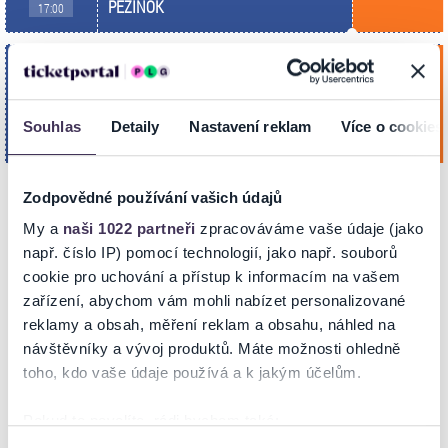
PEZINOK
17:00
FRAGILE - Vianočné koncerty
Streda
23
Kúpiť
DK Ružinov - Veľká sála
Dec 2026
Souhlas
Detaily
Nastavení reklam
Více o cookies
BRATISLAVA
17:00
Zodpovědné používání vašich údajů
My a
naši 1022 partneři
zpracováváme vaše údaje (jako
POPIS
např. číslo IP) pomocí technologií, jako např. souborů
cookie pro uchování a přístup k informacím na vašem
FRAGILE
je slovenská vokálna skupina
zložená z výrazných
zařízení, abychom vám mohli nabízet personalizované
speváckych osobností, ktoré bez použitia hudobných nástrojov, teda
reklamy a obsah, měření reklam a obsahu, náhled na
a cappella, interpretujú známe svetové hity. Koncerty skupiny
návštěvníky a vývoj produktů. Máte možnosti ohledně
FRAGILE sú plné nielen výbornej hudby, ale aj podmanivého humoru,
toho, kdo vaše údaje používá a k jakým účelům.
vďaka čomu zažijete neopakovateľný večer plný skvelej zábavy.
Pokud to povolíte, rádi bychom také: