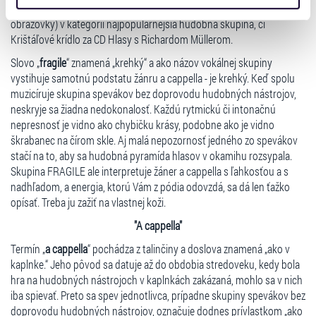
svedčia i viaceré ocenenia, ako 3x cena OTO (Osobnosť televíznej
získali v důsledku toho, že používáte jejich služby. Jaké
obrazovky) v kategórii najpopulárnejšia hudobná skupina, či
typy cookies používáme, naleznete níže. Možnosti
Krištáľové krídlo za CD Hlasy s Richardom Müllerom.
zpracování upravíte zaškrtnutím příslušné varianty. Svoji
volbu můžete kdykoliv změnit v zápatí stránky v záložce
Slovo „
fragile
“ znamená „krehký“ a ako názov vokálnej skupiny
„Cookies a jejich nastavení“.
vystihuje samotnú podstatu žánru a cappella - je krehký. Keď spolu
muzicíruje skupina spevákov bez doprovodu hudobných nástrojov,
neskryje sa žiadna nedokonalosť. Každú rytmickú či intonačnú
nepresnosť je vidno ako chybičku krásy, podobne ako je vidno
škrabanec na čírom skle. Aj malá nepozornosť jedného zo spevákov
stačí na to, aby sa hudobná pyramída hlasov v okamihu rozsypala.
Skupina FRAGILE ale interpretuje žáner a cappella s ľahkosťou a s
nadhľadom, a energia, ktorú Vám z pódia odovzdá, sa dá len ťažko
opísať. Treba ju zažiť na vlastnej koži.
"A cappella"
Termín „
a cappella
“ pochádza z talinčiny a doslova znamená „ako v
kaplnke.“ Jeho pôvod sa datuje až do obdobia stredoveku, kedy bola
hra na hudobných nástrojoch v kaplnkách zakázaná, mohlo sa v nich
iba spievať. Preto sa spev jednotlivca, prípadne skupiny spevákov bez
doprovodu hudobných nástrojov, označuje dodnes prívlastkom „ako