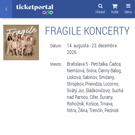
Hľadať
Košík
Menu
FRAGILE KONCERTY
14. augusta - 23. decembra
Dátum:
2026
Bratislava 5 - Petržalka, Čadca,
Miesto:
Nemšová, Snina, Čierny Balog,
Lisková, Sabinov, Smižany,
Stropkov, Prievidza, Lozorno,
Svätý Jur, Sládkovičovo, Suchá
nad Parnou, Cífer, Šurany,
Rohožník, Košice, Trnava,
Nitra, Žilina, Trenčín, Pezinok