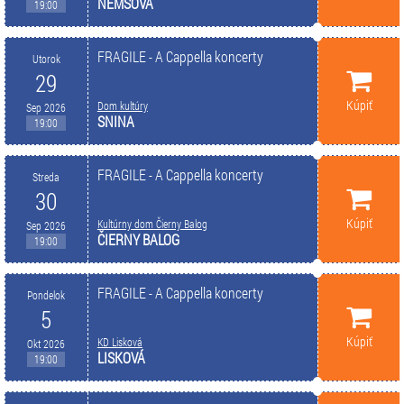
NEMŠOVÁ
19:00
FRAGILE - A Cappella koncerty
Utorok
29
Kúpiť
Dom kultúry
Sep 2026
SNINA
19:00
FRAGILE - A Cappella koncerty
Streda
30
Kúpiť
Kultúrny dom Čierny Balog
Sep 2026
ČIERNY BALOG
19:00
FRAGILE - A Cappella koncerty
Pondelok
5
Kúpiť
KD Lisková
Okt 2026
LISKOVÁ
19:00