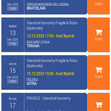
Kúpiť
Veľké koncertné štúdio Slov. rozhlasu
Dec 2026
BRATISLAVA
16:30
Vianočné koncerty Fragile & Robo
Nedeľa
Opatovský
13
13.12.2026 17:00 - hosť Bystrík
Kúpiť
Dec 2026
Dom kultúry Trnava
17:00
TRNAVA
Vianočné koncerty Fragile & Robo
Utorok
Opatovský
15
15.12.2026 19:00 - hosť Bystrík
Kúpiť
Dec 2026
PKO Nitra
19:00
NITRA
FRAGILE - Vianočné koncerty
Štvrtok
17