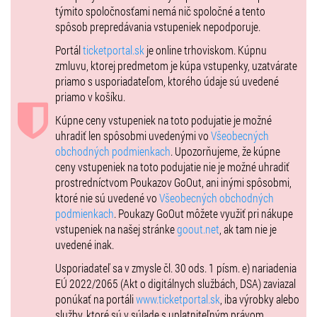
týmito spoločnosťami nemá nič spoločné a tento
spôsob prepredávania vstupeniek nepodporuje.
Portál
ticketportal.sk
je online trhoviskom. Kúpnu
zmluvu, ktorej predmetom je kúpa vstupenky, uzatvárate
priamo s usporiadateľom, ktorého údaje sú uvedené
priamo v košíku.
Kúpne ceny vstupeniek na toto podujatie je možné
uhradiť len spôsobmi uvedenými vo
Všeobecných
obchodných podmienkach
. Upozorňujeme, že kúpne
ceny vstupeniek na toto podujatie nie je možné uhradiť
prostredníctvom Poukazov GoOut, ani inými spôsobmi,
ktoré nie sú uvedené vo
Všeobecných obchodných
podmienkach
. Poukazy GoOut môžete využiť pri nákupe
vstupeniek na našej stránke
goout.net
, ak tam nie je
uvedené inak.
Usporiadateľ sa v zmysle čl. 30 ods. 1 písm. e) nariadenia
EÚ 2022/2065 (Akt o digitálnych službách, DSA) zaviazal
ponúkať na portáli
www.ticketportal.sk
, iba výrobky alebo
služby, ktoré sú v súlade s uplatniteľným právom