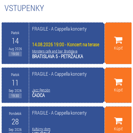
VSTUPENKY
FRAGILE - A Cappella koncerty
Piatok
14
14.08.2026 19:00 - Koncert na terase
Kúpiť
Aug 2026
Monsters cafe and bar, Bratislava
19:00
BRATISLAVA 5 - PETRŽALKA
FRAGILE - A Cappella koncerty
Piatok
11
Kúpiť
Jazz Penzión
Sep 2026
ČADCA
19:30
FRAGILE - A Cappella koncerty
Pondelok
28
Kúpiť
Kultúrny dom
Sep 2026