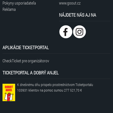
Pokyny usporiadateľa
www.goout.cz
Reklama
NÁJDETE NÁS AJ NA
APLIKÁCIE TICKETPORTAL
CheckTicket pre organizátorov
TICKETPORTAL A DOBRÝ ANJEL
K dnešnému dňu prispelo prostredníctvom Ticketportalu
103931 klientov
na pomoc sumou
277 521,70 €