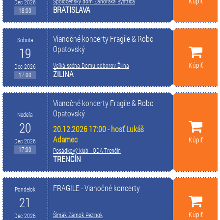
Kúpiť
Spoločenský dom Záhorská Bystrica
Dec 2026
BRATISLAVA
18:00
Vianočné koncerty Fragile & Robo
Sobota
Opatovský
19
Kúpiť
Veľká scéna Domu odborov Žilina
Dec 2026
ŽILINA
17:00
Vianočné koncerty Fragile & Robo
Opatovský
Nedeľa
20
20.12.2026 17:00 - hosť Lukáš
Adamec
Kúpiť
Dec 2026
17:00
Posádkový klub - ODA Trenčín
TRENČÍN
FRAGILE - Vianočné koncerty
Pondelok
21
Kúpiť
Šimák Zámok Pezinok
Dec 2026