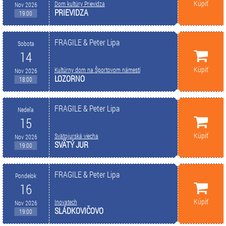
Kúpiť
Dom kultúry Prievidza
Nov 2026
PRIEVIDZA
19:00
FRAGILE & Peter Lipa
Sobota
14
Kúpiť
Kultúrny dom na Športovom námestí
Nov 2026
LOZORNO
18:00
FRAGILE & Peter Lipa
Nedeľa
15
Kúpiť
Svätojurská viecha
Nov 2026
SVÄTÝ JUR
19:00
FRAGILE & Peter Lipa
Pondelok
16
Kúpiť
Inovatech
Nov 2026
SLÁDKOVIČOVO
19:00