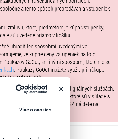
ek zakúpených na sekundárnych portáloch.
 spoločné a tento spôsob prepredávania vstupeniek
pnu zmluvu, ktorej predmetom je kúpa vstupenky,
údaje sú uvedené priamo v košíku.
možné uhradiť len spôsobmi uvedenými vo
zorňujeme, že kúpne ceny vstupeniek na toto
m Poukazov GoOut, ani inými spôsobmi, ktoré nie sú
enkach
. Poukazy GoOut môžete využiť pri nákupe
 nie je uvedené inak.
) nariadenia EÚ 2022/2065 (Akt o digitálnych službách,
tal.sk
, iba výrobky alebo služby, ktoré sú v súlade s
né informácie a kontakty podľa DSA nájdete na
Více o cookies