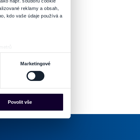
jako např. souborů cookie
alizované reklamy a obsah,
ho, kdo vaše údaje používá a
 metrů
sk prstu)
 podrobnostmi
. Svůj souhlas
Marketingové
es“), které mohou sbírat
ce mohou představovat
nalizaci obsahu a reklam.
Povolit vše
Partneři tyto údaje mohou
 že používáte jejich služby.
lušné varianty. Svoji volbu