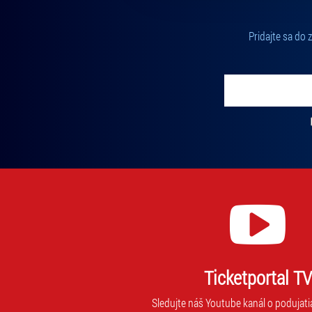
Pridajte sa do
Vložte svoj email
Zadajte svoju e-mailovú adresu, na ktorú vám budeme zasiel
Ticketportal TV
Sledujte náš Youtube kanál o podujati