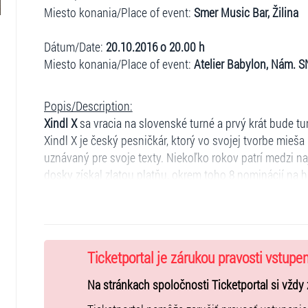
Miesto konania/Place of event:
Smer Music Bar, Žilina
Dátum/Date:
20.10.2016 o 20.00 h
Miesto konania/Place of event:
Atelier Babylon, Nám. SN
Popis/Description:
Xindl X
sa vracia na slovenské turné a prvý krát bude turné 
Xindl X je český pesničkár, ktorý vo svojej tvorbe mieš
uznávaný pre svoje texty. Niekoľko rokov patrí medzi n
dosky získal zlatou platňu, okrem toho 8 nominácií na 
skokana roku a pro najhranejšiu skladbu na internete. 
Láska v housce, Štědrý večer nastal a Dysgrafik patrí m
najsledovanejšie české skladby na YouTube.
Ticketportal je zárukou pravosti vstupe
Typ hľadiska: státie
Na stránkach spoločnosti Ticketportal si vždy 
Zľavy/Discounts: bez nároku na zľavy/without any discount