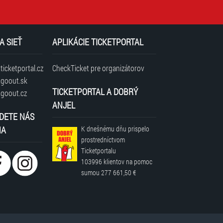
A SIEŤ
APLIKÁCIE TICKETPORTAL
icketportal.cz
CheckTicket pre organizátorov
goout.sk
TICKETPORTAL A DOBRÝ
goout.cz
ANJEL
DETE NÁS
NA
K dnešnému dňu prispelo
prostredníctvom
Ticketportalu
103996 klientov
na pomoc
sumou
277 661,50 €