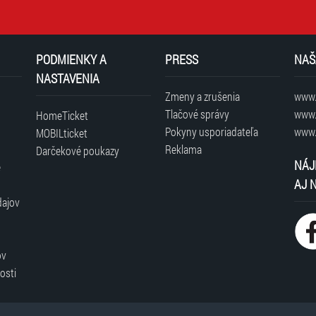
PODMIENKY A
PRESS
NAŠ
NASTAVENIA
Zmeny a zrušenia
www.t
Tlačové správy
www.
HomeTicket
Pokyny usporiadateľa
www.
MOBILticket
Reklama
Darčekové poukazy
NÁJ
é
AJ 
dajov
ov
osti