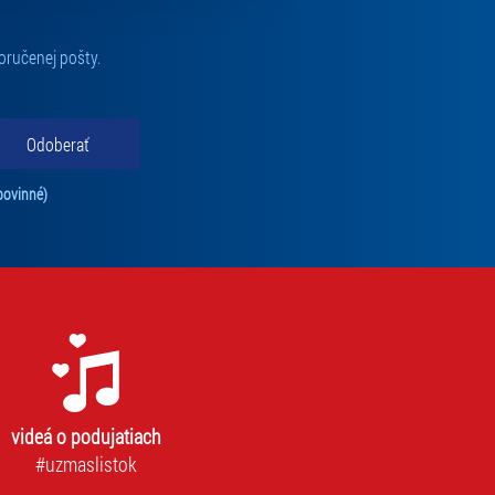
oručenej pošty.
Odoberať
Tento súhlas je povinný na odber newslettra. Bez súhlasu nie je možné vás pr
povinné)
videá o podujatiach
#uzmaslistok