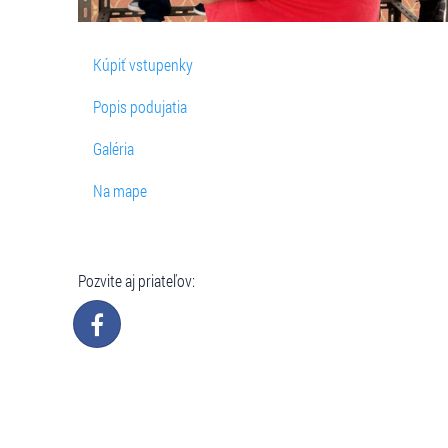
Kúpiť vstupenky
Popis podujatia
Galéria
Na mape
Pozvite aj priateľov: