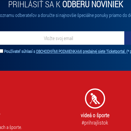
PRIHLÁSIŤ SA K
ODBERU NOVINIEK
 zoznamu odberateľov a doručte si najnovšie špeciálne ponuky priamo do d
ať novinky. Vaša adresa nebude zdieľaná s tretími stranami.
Používateľ súhlasí s
OBCHODNÝMI PODMIENKAMI predajnej siete Ticketportal.
(* 
videá o športe
#prihrajlistok
ach a športe.