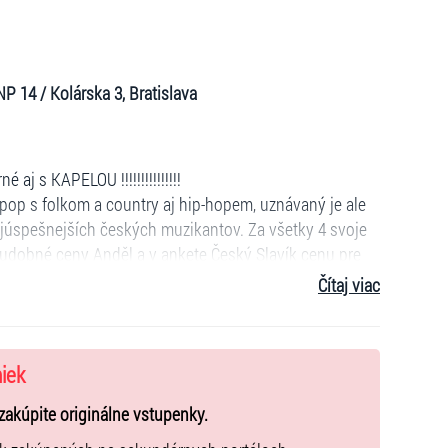
P 14 / Kolárska 3, Bratislava
aj s KAPELOU !!!!!!!!!!!!!!!
a pop s folkom a country aj hip-hopem, uznávaný je ale
ajúspešnejších českých muzikantov. Za všetky 4 svoje
hudobné ceny Anděl a v ankete Český Slavík cenu pre
Jeho skladby V blbým věku, Anděl, Barbína, Chemie,
Čítaj viac
edzi najhranejšie skladby v českých rádiách a medzi
niek
zakúpite originálne vstupenky.
s.