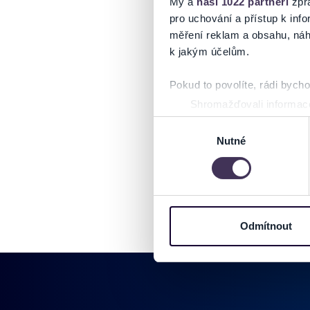
My a
naši 1022 partneři
zpra
pro uchování a přístup k in
měření reklam a obsahu, náh
k jakým účelům.
Pokud to povolíte, rádi bych
Shromažďovali informace
Identifikovali vaše zaříz
Výběr
Zjistěte více o tom, jak zpr
Nutné
souhlasu
můžete kdykoliv změnit nebo 
Na těchto stránkách využívám
informace o vašem zařízení 
osobní údaje. Získané infor
Odmítnout
Tyto informace můžeme také s
zkombinovat s dalšími informa
Jaké typy cookies používáme,
můžete kdykoliv změnit v záp