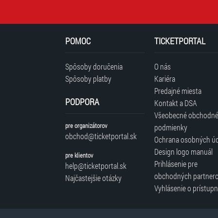
POMOC
TICKETPORTAL
Spôsoby doručenia
O nás
Spôsoby platby
Kariéra
Predajné miesta
PODPORA
Kontakt a DSA
Všeobecné obchodn
pre organizátorov
podmienky
obchod@ticketportal.sk
Ochrana osobných ú
Design logo manuál
pre klientov
Prihlásenie pre
help@ticketportal.sk
obchodných partner
Najčastejšie otázky
Vyhlásenie o prístupn