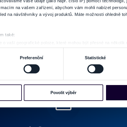
GALÉRIA
cováváme vaše údaje (jako např. číslo IP) pomocí technologií, 
formacím na vašem zařízení, abychom vám mohli nabízet person
led na návštěvníky a vývoj produktů. Máte možnosti ohledně to
om také:
 o vaší geografické poloze, které mohou být přesné na několik
ení pomocí aktivního skenování pro konkrétní charakteristiky (oti
acováváme vaše osobní údaje, a nastavte si předvolby v
části s
Preferenční
Statistické
odvolat v části Prohlášení o souborech cookie.
e soubory cookies a další obdobné technologie (dále jen „cooki
nebo vaší aktivitě na našich webových stránkách. Tyto informa
mace používáme např. k analýze návštěvnosti webu nebo k perso
Povolit výběr
dílet se svými partnery pro sociální média, inzerci a analýzy. 
cemi, které jste jim poskytli nebo které získali v důsledku toho,
 naleznete níže. Možnosti zpracování upravíte zaškrtnutím přís
atí stránky v záložce „Cookies a jejich nastavení“.