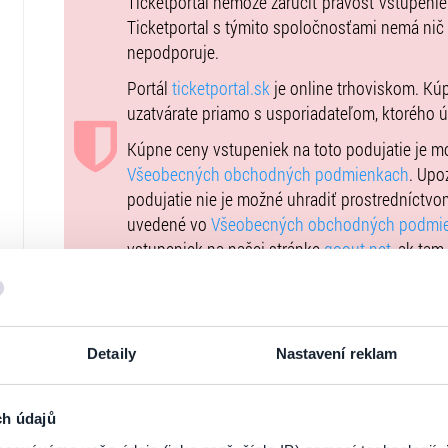
Ticketportal nemôže zaručiť pravosť vstupeni
Ticketportal s týmito spoločnosťami nemá nič
nepodporuje.
Portál
ticketportal.sk
je online trhoviskom. Kú
uzatvárate priamo s usporiadateľom, ktorého 
Kúpne ceny vstupeniek na toto podujatie je 
Všeobecných obchodných podmienkach
. Upo
podujatie nie je možné uhradiť prostredníctvo
uvedené vo
Všeobecných obchodných podmi
vstupeniek na našej stránke
goout.net
, ak tam
Usporiadateľ sa v zmysle čl. 30 ods. 1 písm. e
DSA) zaviazal ponúkať na portáli
www.ticketpor
uplatniteľným právom Európskej únie. Prísluš
Detaily
Nastavení reklam
stránke
tu
.
ch údajů