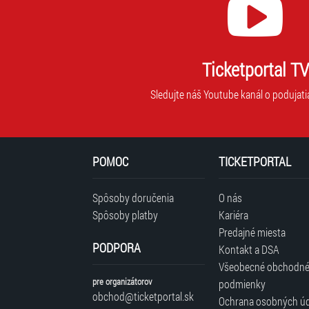
Ticketportal TV
Sledujte náš Youtube kanál o podujati
POMOC
TICKETPORTAL
Spôsoby doručenia
O nás
Spôsoby platby
Kariéra
Predajné miesta
PODPORA
Kontakt a DSA
Všeobecné obchodn
pre organizátorov
podmienky
obchod@ticketportal.sk
Ochrana osobných ú