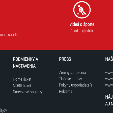
videá o športe
#prihrajlistok
ach a športe.
PODMIENKY A
PRESS
NAŠ
NASTAVENIA
Zmeny a zrušenia
www.t
Tlačové správy
www.
HomeTicket
Pokyny usporiadateľa
www.
MOBILticket
Reklama
Darčekové poukazy
NÁJ
é
AJ 
dajov