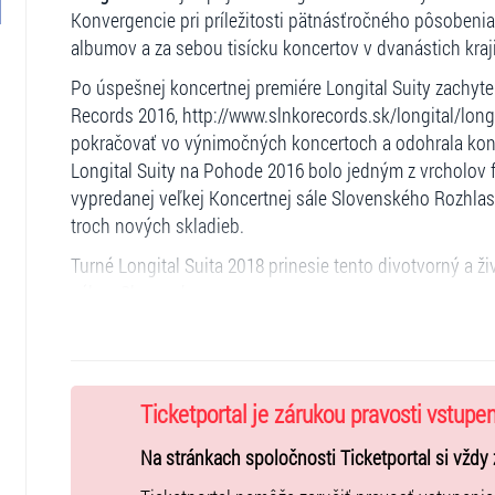
Konvergencie pri príležitosti pätnásťročného pôsobeni
albumov a za sebou tisícku koncertov v dvanástich kra
Po úspešnej koncertnej premiére Longital Suity zachyt
Records 2016, http://www.slnkorecords.sk/longital/long
pokračovať vo výnimočných koncertoch a odohrala konc
Longital Suity na Pohode 2016 bolo jedným z vrcholov f
vypredanej veľkej Koncertnej sále Slovenského Rozhla
troch nových skladieb.
Turné Longital Suita 2018 prinesie tento divotvorný a 
sál na Slovensku.
Longital Suitu charakterizuje päť slov: radosť, sebave
siedmych rovnocenných osobností, medzi ktorými funguj
Pôvodnú longitálsku zostavu Shina (spev, basgitara, slák
Ticketportal je zárukou pravosti vstupe
(bicie, piano) dopĺňa a vyvažuje energické kvarteto v zl
Solovic (viola) a Jozef Lupták (violončelo).
Na stránkach spoločnosti Ticketportal si vždy 
Z verejných zdrojov podporil Fond na podporu umenia.