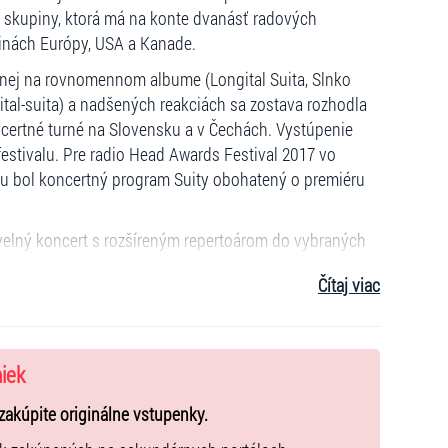
a skupiny, ktorá má na konte dvanásť radových
jinách Európy, USA a Kanade.
enej na rovnomennom albume (Longital Suita, Slnko
ital-suita) a nadšených reakciách sa zostava rozhodla
ertné turné na Slovensku a v Čechách. Vystúpenie
estivalu. Pre radio Head Awards Festival 2017 vo
su bol koncertný program Suity obohatený o premiéru
živelný koncert s rozšíreným repertoárom do vybraných
Čítaj viac
domie, odvaha, divokosť a temperament. Zomknutý celok
e správna chémia, muzikantský rešpekt a priateľstvo.
), Dano Salontay (gitary, slák, vokály) a Marián Slávka
niek
ožení Štefan Filas (husle), Milan Adamec (husle), Slavo
zakúpite originálne vstupenky.