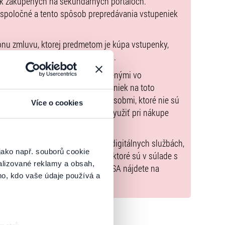
ek zakúpených na sekundárnych portáloch.
 spoločné a tento spôsob prepredávania vstupeniek
pnu zmluvu, ktorej predmetom je kúpa vstupenky,
údaje sú uvedené priamo v košíku.
možné uhradiť len spôsobmi uvedenými vo
zorňujeme, že kúpne ceny vstupeniek na toto
m Poukazov GoOut, ani inými spôsobmi, ktoré nie sú
Více o cookies
enkach
. Poukazy GoOut môžete využiť pri nákupe
 nie je uvedené inak.
) nariadenia EÚ 2022/2065 (Akt o digitálnych službách,
jako např. souborů cookie
tal.sk
, iba výrobky alebo služby, ktoré sú v súlade s
alizované reklamy a obsah,
né informácie a kontakty podľa DSA nájdete na
ho, kdo vaše údaje používá a