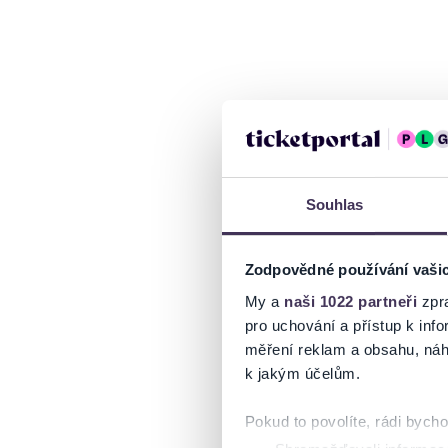
Souhlas
Zodpovědné používání vaši
My a
naši 1022 partneři
zpra
pro uchování a přístup k in
měření reklam a obsahu, náh
k jakým účelům.
Pokud to povolíte, rádi bych