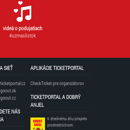
videá o podujatiach
#uzmaslistok
A SIEŤ
APLIKÁCIE TICKETPORTAL
icketportal.cz
CheckTicket pre organizátorov
goout.sk
TICKETPORTAL A DOBRÝ
goout.cz
ANJEL
DETE NÁS
NA
K dnešnému dňu prispelo
prostredníctvom