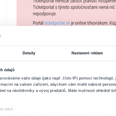
Ticketportal nemôže zaručiť pravosť vstupeni
Ticketportal s týmito spoločnosťami nemá nič
nepodporuje.
Portál
ticketportal.sk
je online trhoviskom. Kú
uzatvárate priamo s usporiadateľom, ktorého 
Kúpne ceny vstupeniek na toto podujatie je 
Všeobecných obchodných podmienkach
. Upo
podujatie nie je možné uhradiť prostredníctvo
Detaily
Nastavení reklam
uvedené vo
Všeobecných obchodných podmi
vstupeniek na našej stránke
goout.net
, ak tam
ch údajů
Usporiadateľ sa v zmysle čl. 30 ods. 1 písm. e
cováváme vaše údaje (jako např. číslo IP) pomocí technologií, 
DSA) zaviazal ponúkať na portáli
www.ticketpor
formacím na vašem zařízení, abychom vám mohli nabízet person
uplatniteľným právom Európskej únie. Prísluš
led na návštěvníky a vývoj produktů. Máte možnosti ohledně to
stránke
tu
.
om také: