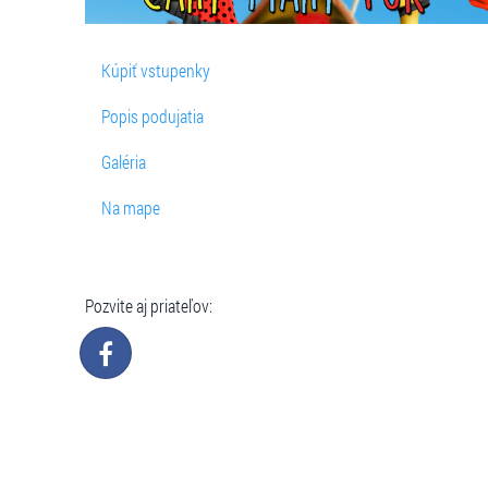
Kúpiť vstupenky
Popis podujatia
Galéria
Na mape
Pozvite aj priateľov: