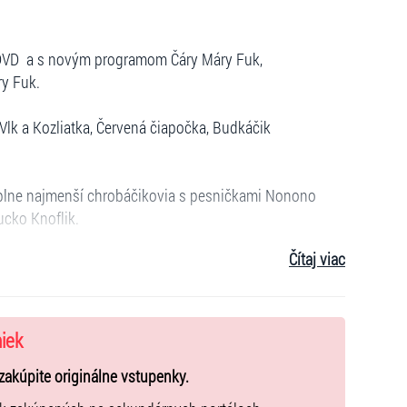
 DVD a s novým programom Čáry Máry Fuk,
ry Fuk.
Vlk a Kozliatka, Červená čiapočka, Budkáčik
 úplne najmenší chrobáčikovia s pesničkami Nonono
ucko Knoflik.
Čítaj viac
 peckami ako Drobec, Kačací tanec, Prepáč,
chrobáčikmi!
niek
zakúpite originálne vstupenky.