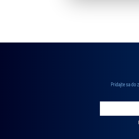
můžete kdykoliv změnit v záp
Pridajte sa do
Vložte svoj email
Zadajte svoju e-mailovú adresu, na ktorú vám budeme zasiel