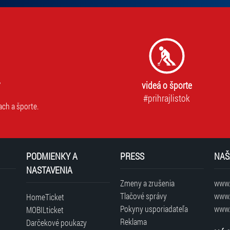
videá o športe
#prihrajlistok
ach a športe.
PODMIENKY A
PRESS
NAŠ
NASTAVENIA
Zmeny a zrušenia
www.t
Tlačové správy
www.
HomeTicket
Pokyny usporiadateľa
www.
MOBILticket
Reklama
Darčekové poukazy