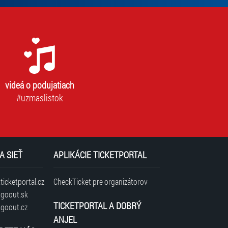
videá o podujatiach
#uzmaslistok
A SIEŤ
APLIKÁCIE TICKETPORTAL
icketportal.cz
CheckTicket pre organizátorov
goout.sk
TICKETPORTAL A DOBRÝ
goout.cz
ANJEL