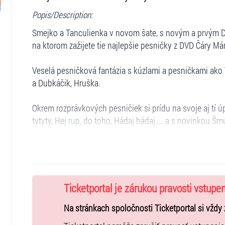
Popis/Description:
Smejko a Tanculienka v novom šate, s novým a prvým
na ktorom zažijete tie najlepšie pesničky z DVD Čáry Má
Veselá pesničková fantázia s kúzlami a pesničkami ako 
a Dubkáčik, Hruška.
Okrem rozprávkových pesničiek si prídu na svoje aj tí
tytyty, Hej rup, do toho, Hádaj hádaj.... a s novinkou Šm
Na záver vyčarujeme mini diskotéku s našimi tanečnými
prosím...ďakujem a Máme tu leto.
Na úplný záver si urobíme spoločné fotky zo všetkými 
Ticketportal je zárukou pravosti vstupe
Na stránkach spoločnosti Ticketportal si vždy 
Dĺžka podujatia:
cca 60 min.