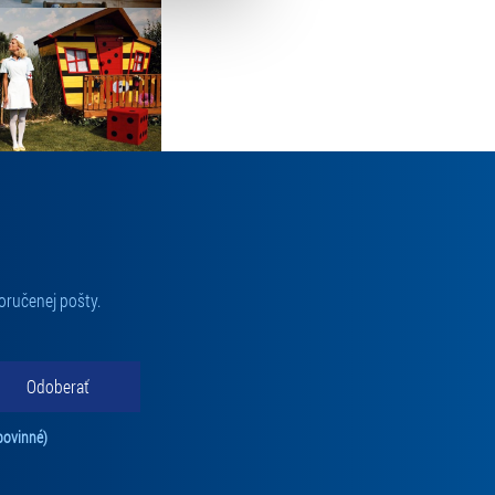
oručenej pošty.
Odoberať
Tento súhlas je povinný na odber newslettra. Bez súhlasu nie je možné vás pr
povinné)