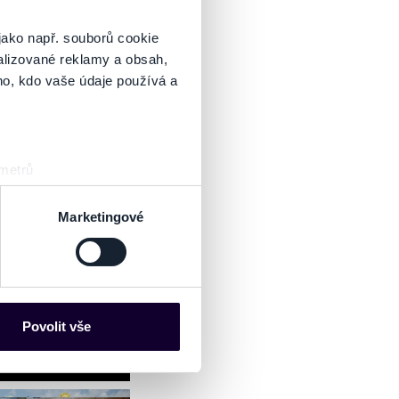
jako např. souborů cookie
alizované reklamy a obsah,
ho, kdo vaše údaje používá a
 metrů
sk prstu)
 podrobnostmi
. Svůj souhlas
Marketingové
es“), které mohou sbírat
ce mohou představovat
nalizaci obsahu a reklam.
Povolit vše
Partneři tyto údaje mohou
 že používáte jejich služby.
lušné varianty. Svoji volbu