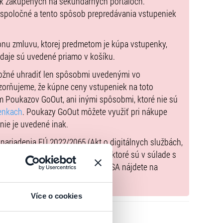
ek zakúpených na sekundárnych portáloch.
a doprovod (platí pre Galantu a Košice). Dieťa do 1 roka
 spoločné a tento spôsob prepredávania vstupeniek
 len pre Galantu!).
pnu zmluvu, ktorej predmetom je kúpa vstupenky,
údaje sú uvedené priamo v košíku.
možné uhradiť len spôsobmi uvedenými vo
zorňujeme, že kúpne ceny vstupeniek na toto
m Poukazov GoOut, ani inými spôsobmi, ktoré nie sú
enkach
. Poukazy GoOut môžete využiť pri nákupe
 nie je uvedené inak.
) nariadenia EÚ 2022/2065 (Akt o digitálnych službách,
tal.sk
, iba výrobky alebo služby, ktoré sú v súlade s
né informácie a kontakty podľa DSA nájdete na
Více o cookies