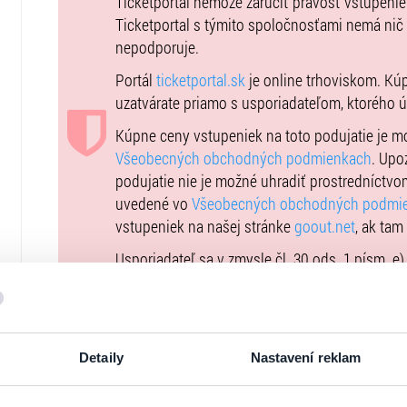
Ticketportal nemôže zaručiť pravosť vstupeni
Zľavy/Discounts:
Dieťa vozíčkar s doprovodom - platí ib
Ticketportal s týmito spoločnosťami nemá nič
zdarma bez nároku na sedadlo. (Na kolenách rodiča platí
nepodporuje.
Portál
ticketportal.sk
je online trhoviskom. Kú
uzatvárate priamo s usporiadateľom, ktorého 
Kúpne ceny vstupeniek na toto podujatie je 
Všeobecných obchodných podmienkach
. Upo
podujatie nie je možné uhradiť prostredníctvo
uvedené vo
Všeobecných obchodných podmi
vstupeniek na našej stránke
goout.net
, ak tam
Usporiadateľ sa v zmysle čl. 30 ods. 1 písm. e
DSA) zaviazal ponúkať na portáli
www.ticketpor
uplatniteľným právom Európskej únie. Prísluš
stránke
tu
.
Detaily
Nastavení reklam