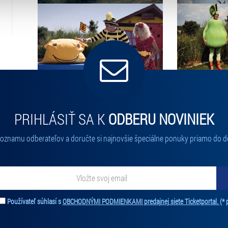
atí stránky v záložce „Cookies a jejich nastavení“.
PRIHLÁSIŤ SA K
ODBERU NOVINIEK
 zoznamu odberateľov a doručte si najnovšie špeciálne ponuky priamo do d
ať novinky. Vaša adresa nebude zdieľaná s tretími stranami.
Používateľ súhlasí s
OBCHODNÝMI PODMIENKAMI predajnej siete Ticketportal.
(* 