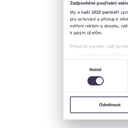
Zodpovědné používání vaši
My a
naši 1022 partneři
zpra
pro uchování a přístup k in
měření reklam a obsahu, náh
k jakým účelům.
Pokud to povolíte, rádi bych
Shromažďovali informace
Identifikovali vaše zaříz
Výběr
Zjistěte více o tom, jak zpr
Nutné
souhlasu
můžete kdykoliv změnit nebo 
Na těchto stránkách využívám
informace o vašem zařízení 
osobní údaje. Získané infor
Odmítnout
Tyto informace můžeme také s
zkombinovat s dalšími informa
Jaké typy cookies používáme,