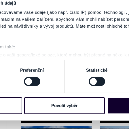
GALÉRIA
ch údajů
cováváme vaše údaje (jako např. číslo IP) pomocí technologií, 
formacím na vašem zařízení, abychom vám mohli nabízet person
led na návštěvníky a vývoj produktů. Máte možnosti ohledně to
om také:
 o vaší geografické poloze, které mohou být přesné na několik
ení pomocí aktivního skenování pro konkrétní charakteristiky (oti
acováváme vaše osobní údaje, a nastavte si předvolby v
části s
Preferenční
Statistické
odvolat v části Prohlášení o souborech cookie.
e soubory cookies a další obdobné technologie (dále jen „cooki
nebo vaší aktivitě na našich webových stránkách. Tyto informa
mace používáme např. k analýze návštěvnosti webu nebo k perso
Povolit výběr
dílet se svými partnery pro sociální média, inzerci a analýzy. 
cemi, které jste jim poskytli nebo které získali v důsledku toho,
 naleznete níže. Možnosti zpracování upravíte zaškrtnutím přís