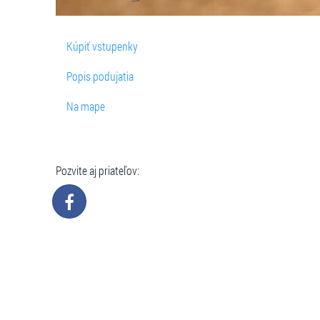
Kúpiť vstupenky
Popis podujatia
Na mape
Pozvite aj priateľov: