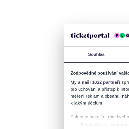
Souhlas
Zodpovědné používání vaši
My a
naši 1022 partneři
zpra
pro uchování a přístup k in
měření reklam a obsahu, náh
k jakým účelům.
Pokud to povolíte, rádi bych
Shromažďovali informace