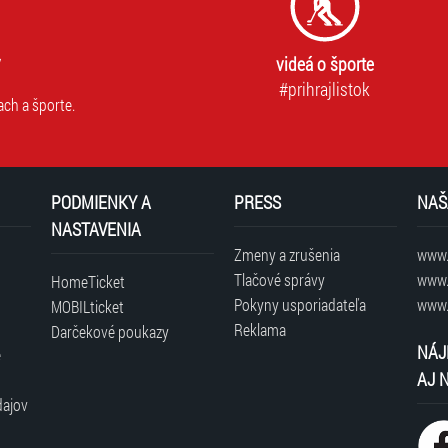
videá o športe
#prihrajlistok
ach a športe.
PODMIENKY A
PRESS
NAŠ
NASTAVENIA
Zmeny a zrušenia
www.t
Tlačové správy
www.
HomeTicket
Pokyny usporiadateľa
www.
MOBILticket
Reklama
Darčekové poukazy
NÁJ
é
AJ 
dajov