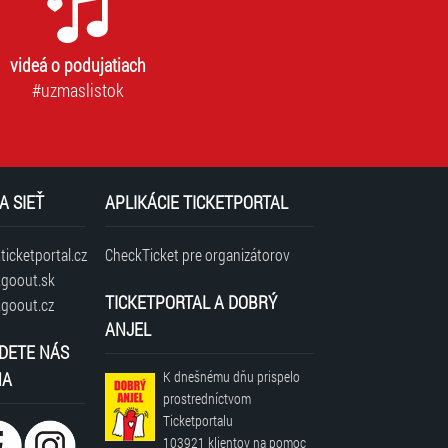
videá o podujatiach
#uzmaslistok
A SIEŤ
APLIKÁCIE TICKETPORTAL
icketportal.cz
CheckTicket pre organizátorov
goout.sk
TICKETPORTAL A DOBRÝ
goout.cz
ANJEL
DETE NÁS
NA
K dnešnému dňu prispelo
prostredníctvom
Ticketportalu
103921 klientov
na pomoc