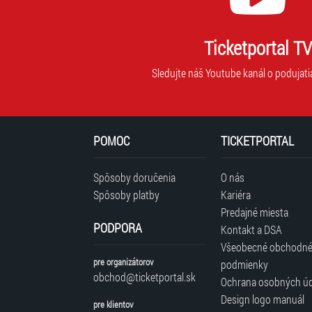
Ticketportal TV
Sledujte náš Youtube kanál o podujati
POMOC
TICKETPORTAL
Spôsoby doručenia
O nás
Spôsoby platby
Kariéra
Predajné miesta
PODPORA
Kontakt a DSA
Všeobecné obchodn
pre organizátorov
podmienky
obchod@ticketportal.sk
Ochrana osobných ú
Design logo manuál
pre klientov