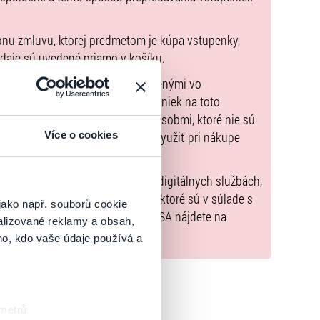
pnu zmluvu, ktorej predmetom je kúpa vstupenky,
údaje sú uvedené priamo v košíku.
možné uhradiť len spôsobmi uvedenými vo
zorňujeme, že kúpne ceny vstupeniek na toto
m Poukazov GoOut, ani inými spôsobmi, ktoré nie sú
Více o cookies
enkach
. Poukazy GoOut môžete využiť pri nákupe
 nie je uvedené inak.
) nariadenia EÚ 2022/2065 (Akt o digitálnych službách,
tal.sk
, iba výrobky alebo služby, ktoré sú v súlade s
jako např. souborů cookie
né informácie a kontakty podľa DSA nájdete na
alizované reklamy a obsah,
ho, kdo vaše údaje používá a
 metrů