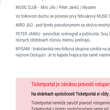
MUSIC CLUB - Miro Jilo / Peter Janků / Mysami
Vo folkovom duchu se ponesie prvý februárový MUSIC 
MIRO JILO - pod týmto pseudonymom sa skrýva mnohým 
PETER JANKU - pesničkár, scénograf a publicista. Svoj ži
rôznych obdobiach rôznou mierou prelínajú ,
MYSAMI - bratislavská neo-folková skupina vznikla na j
názvom Cestujúci. Je to kapela hrajúca iba samé vlastné
Ticketportal je zárukou pravosti vstupe
Na stránkach spoločnosti Ticketportal si vždy 
Ticketportal nemôže zaručiť pravosť vstupeni
Ticketportal s týmito spoločnosťami nemá nič