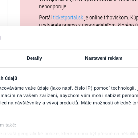
nepodporuje.
Portál
ticketportal.sk
je online trhoviskom. Kú
uzatvárate priamo s usporiadateľom, ktorého 
Kúpne ceny vstupeniek na toto podujatie je 
Všeobecných obchodných podmienkach
. Upo
podujatie nie je možné uhradiť prostredníctvo
Detaily
Nastavení reklam
uvedené vo
Všeobecných obchodných podmi
vstupeniek na našej stránke
goout.net
, ak tam
Usporiadateľ sa v zmysle čl. 30 ods. 1 písm. e
ch údajů
DSA) zaviazal ponúkať na portáli
www.ticketpor
cováváme vaše údaje (jako např. číslo IP) pomocí technologií, 
uplatniteľným právom Európskej únie. Prísluš
formacím na vašem zařízení, abychom vám mohli nabízet person
stránke
tu
.
led na návštěvníky a vývoj produktů. Máte možnosti ohledně to
om také:
 o vaší geografické poloze, které mohou být přesné na několik