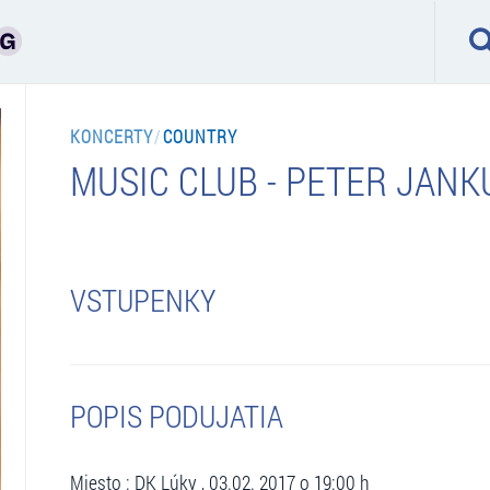
KONCERTY
/
COUNTRY
MUSIC CLUB - PETER JANK
VSTUPENKY
POPIS PODUJATIA
Miesto : DK Lúky , 03.02. 2017 o 19:00 h