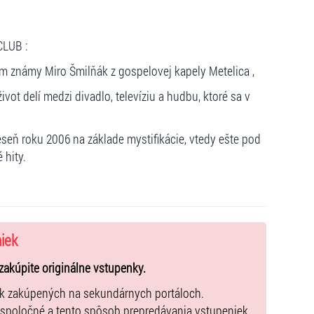
CLUB :
známy Miro Šmilňák z gospelovej kapely Metelica ,
vot delí medzi divadlo, televíziu a hudbu, ktoré sa v
eseň roku 2006 na základe mystifikácie, vtedy ešte pod
 hity.
niek
zakúpite originálne vstupenky.
ek zakúpených na sekundárnych portáloch.
 spoločné a tento spôsob prepredávania vstupeniek