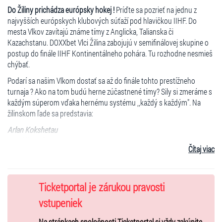
Do Žiliny prichádza európsky hokej !
Príďte sa pozrieť na jednu z
najvyšších európskych klubových súťaží pod hlavičkou IIHF. Do
mesta Vlkov zavítajú známe tímy z Anglicka, Talianska či
Kazachstanu. DOXXbet Vlci Žilina zabojujú v semifinálovej skupine o
postup do finále IIHF Kontinentálneho pohára. Tu rozhodne nesmieš
chýbať.
Podarí sa našim Vlkom dostať sa až do finále tohto prestížneho
turnaja ? Ako na tom budú herne zúčastnené tímy? Sily si zmeráme s
každým súperom vďaka hernému systému ,,každý s každým". Na
žilinskom ľade sa predstavia:
Arlan Kokshetau
Cardiff Devils
Čítaj viac
Rittner Baum
DOXXbet Vlci Žilina
Ticketportal je zárukou pravosti
Klubová súťaž, ktorá v našom meste ešte nebola. Semifinálová
vstupeniek
skupina sa do mesta Žilina presúva po prvýkrát v histórii. Buďte pri
tom s nami a poďme spoločne loviť.
Rozpis zápasov je nasledovný:
Na stránkach spoločnosti Ticketportal si vždy zakúpite