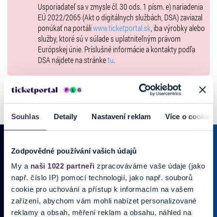
Usporiadateľ sa v zmysle čl. 30 ods. 1 písm. e) nariadenia
POHÁRA:
EÚ 2022/2065 (Akt o digitálnych službách, DSA) zaviazal
Balíková vstupenka na celý turnaj (všetky zápasy):
50 €
ponúkať na portáli
www.ticketportal.sk
, iba výrobky alebo
štandard:
10 €
služby, ktoré sú v súlade s uplatniteľným právom
dôchodca, ZŤP, ZŤP imobilný + sprievod:
8 €
Európskej únie. Príslušné informácie a kontakty podľa
deti do 130 cm:
zadarmo
DSA nájdete na stránke
tu
.
* ZŤP imobilný + sprievod - platí 1 vstupenka pre 2 osoby, bez nároku
na miesto *
* deti do 130 cm - premeriava sa pri vstupe na hlavnom vchode
Souhlas
Detaily
Nastavení reklam
Více o cookies
TEŠÍME SA NA VÁS , VLCI !
Zodpovědné používání vašich údajů
#silnasvorka
My a
naši 1022 partneři
zpracováváme vaše údaje (jako
PRIHLÁSIŤ SA K
ODBERU NOVINIEK
např. číslo IP) pomocí technologií, jako např. souborů
Brány otvárame 1 hodinu pred zápasom.
Pridajte sa do zoznamu odberateľov a doručte si najnovšie špeciálne
cookie pro uchování a přístup k informacím na vašem
Vstupenky na podujatie je možné zakúpiť len formou Hometicket!
ponuky priamo do doručenej pošty.
zařízení, abychom vám mohli nabízet personalizované
reklamy a obsah, měření reklam a obsahu, náhled na