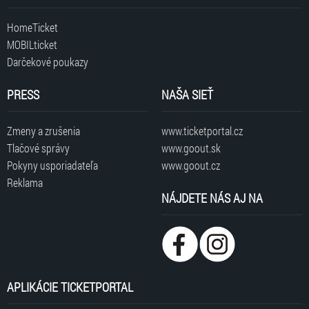
HomeTicket
MOBILticket
Darčekové poukazy
PRESS
NAŠA SIEŤ
Zmeny a zrušenia
www.ticketportal.cz
Tlačové správy
www.goout.sk
Pokyny usporiadateľa
www.goout.cz
Reklama
NÁJDETE NÁS AJ NA
APLIKÁCIE TICKETPORTAL