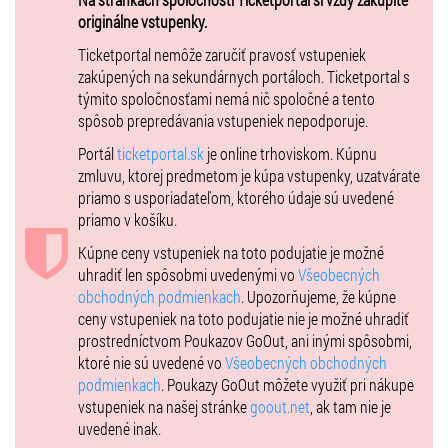
originálne vstupenky.
Ticketportal nemôže zaručiť pravosť vstupeniek
PIATOK, 15.11.2024
zakúpených na sekundárnych portáloch. Ticketportal s
14:00 - Cardiff Devils vs Rittner Baum
týmito spoločnosťami nemá nič spoločné a tento
18:00 - Arlan Kokshetau vs DOXXbet Vlci Žilina
spôsob prepredávania vstupeniek nepodporuje.
Portál
ticketportal.sk
je online trhoviskom. Kúpnu
SOBOTA, 16.11.2024
zmluvu, ktorej predmetom je kúpa vstupenky, uzatvárate
priamo s usporiadateľom, ktorého údaje sú uvedené
13:00 - Rittner Baum vs Arlan Kokshetau
priamo v košíku.
17:00 - Cardiff Devils vs DOXXbet Vlci Žilina
Kúpne ceny vstupeniek na toto podujatie je možné
uhradiť len spôsobmi uvedenými vo
Všeobecných
NEDEĽA, 17.11.2024
obchodných podmienkach
. Upozorňujeme, že kúpne
ceny vstupeniek na toto podujatie nie je možné uhradiť
14:00 - Arlan Kokshetau vs Cardiff Devils
prostredníctvom Poukazov GoOut, ani inými spôsobmi,
18:00 - DOXXbet Vlci Žilina vs Rittner Baum
ktoré nie sú uvedené vo
Všeobecných obchodných
podmienkach
. Poukazy GoOut môžete využiť pri nákupe
vstupeniek na našej stránke
goout.net
, ak tam nie je
uvedené inak.
KOMPLETNÝ CENNÍK NA ZÁPASY IIHF KONTINENTÁLNEHO