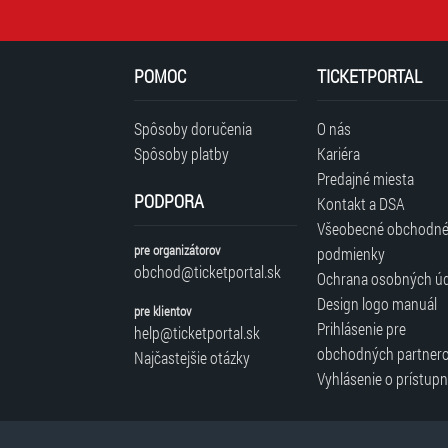
POMOC
TICKETPORTAL
Spôsoby doručenia
O nás
Spôsoby platby
Kariéra
Predajné miesta
PODPORA
Kontakt a DSA
Všeobecné obchodn
pre organizátorov
podmienky
obchod@ticketportal.sk
Ochrana osobných ú
Design logo manuál
pre klientov
Prihlásenie pre
help@ticketportal.sk
obchodných partner
Najčastejšie otázky
Vyhlásenie o prístupn