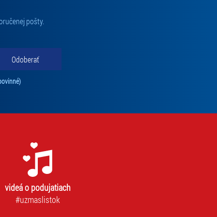
oručenej pošty.
Odoberať
Tento súhlas je povinný na odber newslettra. Bez súhlasu nie je možné vás pr
povinné)
videá o podujatiach
#uzmaslistok