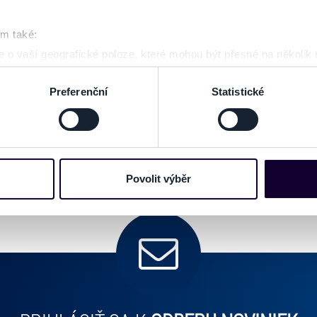
ZOBRAZ
om také:
 o vaší geografické poloze, které mohou být přesné na několik
ení pomocí aktivního skenování pro konkrétní charakteristiky (oti
acováváme vaše osobní údaje, a nastavte si předvolby v
části s
Preferenční
Statistické
odvolat v části Prohlášení o souborech cookie.
e soubory cookies a další obdobné technologie (dále jen „cooki
nebo vaší aktivitě na našich webových stránkách. Tyto informa
mace používáme např. k analýze návštěvnosti webu nebo k perso
Povolit výběr
dílet se svými partnery pro sociální média, inzerci a analýzy. 
cemi, které jste jim poskytli nebo které získali v důsledku toho,
 naleznete níže. Možnosti zpracování upravíte zaškrtnutím přís
atí stránky v záložce „Cookies a jejich nastavení“.