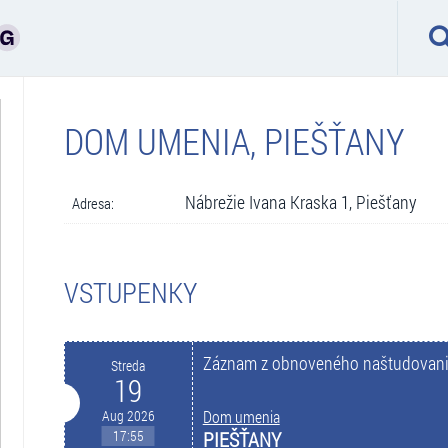
DOM UMENIA, PIEŠŤANY
Nábrežie Ivana Kraska 1, Piešťany
Adresa:
VSTUPENKY
Záznam z obnoveného naštudovani
Streda
19
Aug 2026
Dom umenia
17:55
PIEŠŤANY