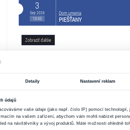
3
Sep 2026
Dom umenia
19:00
PIEŠŤANY
Zobraziť ďalšie
NA MAPE
Detaily
Nastavení reklam
ch údajů
cováváme vaše údaje (jako např. číslo IP) pomocí technologií, 
formacím na vašem zařízení, abychom vám mohli nabízet person
led na návštěvníky a vývoj produktů. Máte možnosti ohledně to