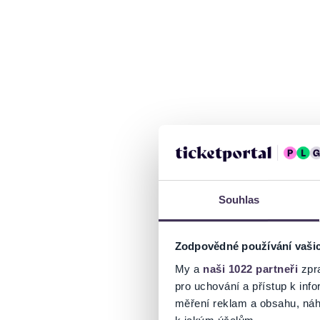
Souhlas
Zodpovědné používání vaši
My a
naši 1022 partneři
zpra
pro uchování a přístup k in
měření reklam a obsahu, náh