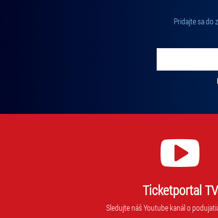
Pridajte sa do
Vložte svoj email
Zadajte svoju e-mailovú adresu, na ktorú vám budeme zasiel
Ticketportal TV
Sledujte náš Youtube kanál o podujati