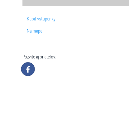
Kúpiť vstupenky
Na mape
Pozvite aj priateľov: