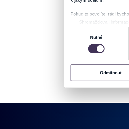
k jakým účelům.
Pokud to povolíte, rádi bych
Shromažďovali informace
Identifikovali vaše zaříz
Výběr
Zjistěte více o tom, jak zpr
Nutné
souhlasu
můžete kdykoliv změnit nebo 
Na těchto stránkách využívám
informace o vašem zařízení 
osobní údaje. Získané infor
Odmítnout
Tyto informace můžeme také s
zkombinovat s dalšími informa
Jaké typy cookies používáme,
můžete kdykoliv změnit v záp