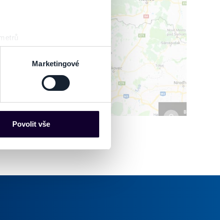
IŤ MAPU
 metrů
sk prstu)
 podrobnostmi
. Svůj souhlas
Marketingové
es“), které mohou sbírat
ce mohou představovat
nalizaci obsahu a reklam.
Povolit vše
Partneři tyto údaje mohou
 že používáte jejich služby.
lušné varianty. Svoji volbu