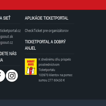
A SIEŤ
APLIKÁCIE TICKETPORTAL
icketportal.cz
CheckTicket pre organizátorov
goout.sk
TICKETPORTAL A DOBRÝ
goout.cz
ANJEL
DETE NÁS
NA
K dnešnému dňu prispelo
prostredníctvom
Ticketportalu
103970 klientov
na pomoc
sumou
277 604,50 €