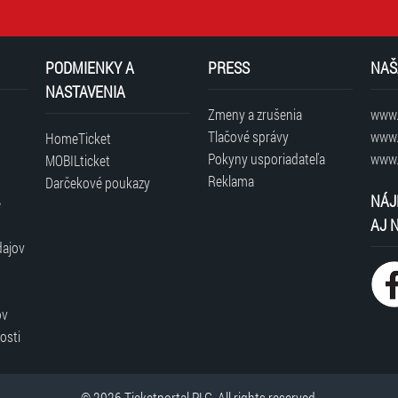
PODMIENKY A
PRESS
NAŠ
NASTAVENIA
Zmeny a zrušenia
www.t
Tlačové správy
www.
HomeTicket
Pokyny usporiadateľa
www.
MOBILticket
Reklama
Darčekové poukazy
NÁJ
é
AJ 
dajov
ov
osti
© 2026 Ticketportal PLG. All rights reserved.