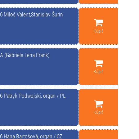
iloš Valent,Stanislav Šurin
Kúpiť
(Gabriela Lena Frank)
Kúpiť
Patryk Podwojski, organ / PL
Kúpiť
Hana Bartošová, organ / CZ