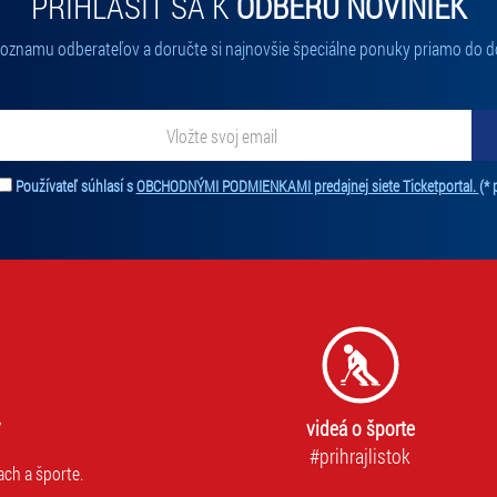
PRIHLÁSIŤ SA K
ODBERU NOVINIEK
 zoznamu odberateľov a doručte si najnovšie špeciálne ponuky priamo do d
ať novinky. Vaša adresa nebude zdieľaná s tretími stranami.
Používateľ súhlasí s
OBCHODNÝMI PODMIENKAMI predajnej siete Ticketportal.
(* 
videá o športe
#prihrajlistok
ach a športe.