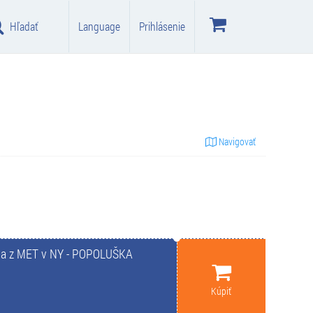
Hľadať
Language
Prihlásenie
Navigovať
a z MET v NY - POPOLUŠKA
Kúpiť