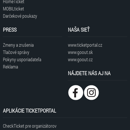
HomeTicket
MOBILticket
Darčekové poukazy
PRESS
NAŠA SIEŤ
Zmeny a zrušenia
www.ticketportal.cz
Tlačové správy
www.goout.sk
Pokyny usporiadateľa
www.goout.cz
Reklama
NÁJDETE NÁS AJ NA
APLIKÁCIE TICKETPORTAL
CheckTicket pre organizátorov