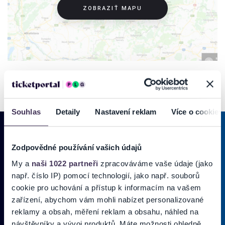
ZOBRAZIŤ MAPU
Souhlas
Detaily
Nastavení reklam
Více o cookies
Zodpovědné používání vašich údajů
PRIHLÁSIŤ SA K
ODBERU NOVINIEK
My a
naši 1022 partneři
zpracováváme vaše údaje (jako
např. číslo IP) pomocí technologií, jako např. souborů
Pridajte sa do zoznamu odberateľov a doručte si najnovšie špeciálne
cookie pro uchování a přístup k informacím na vašem
ponuky priamo do doručenej pošty.
zařízení, abychom vám mohli nabízet personalizované
reklamy a obsah, měření reklam a obsahu, náhled na
Vložte svoj email
návštěvníky a vývoj produktů. Máte možnosti ohledně