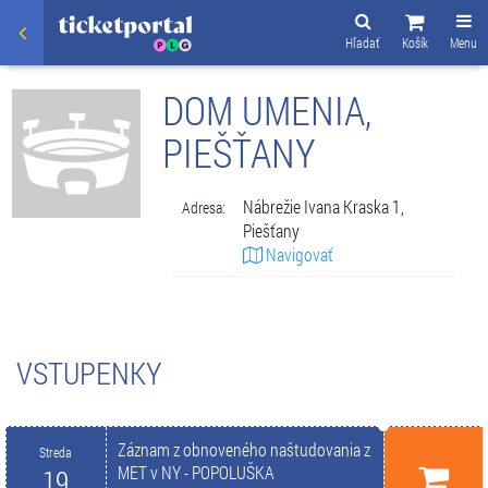
Hľadať
Košík
Menu
DOM UMENIA,
PIEŠŤANY
Nábrežie Ivana Kraska 1,
Adresa:
Piešťany
Navigovať
VSTUPENKY
Záznam z obnoveného naštudovania z
Streda
MET v NY - POPOLUŠKA
19