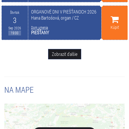
ORGANOVÉ DNI V PIEŠŤANOCH 2026
Štvrtok
Hana Bartošová, organ / CZ
3
Kúpiť
Dom umenia
Sep 2026
PIEŠŤANY
19:00
Zobraziť ďalšie
NA MAPE