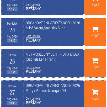
Kúpiť
Dom umenia
Aug 2026
PIEŠŤANY
17:55
ORGANOVÉ DNI V PIEŠŤANOCH 2026
Pondelok
Miloš Valent,Stanislav Šurin
24
Kúpiť
Dom umenia
Aug 2026
PIEŠŤANY
19:30
MET -POSLEDNÝ SEN FRIDY A DIEGA
Streda
(Gabriela Lena Frank)
26
Kúpiť
Dom umenia
Aug 2026
PIEŠŤANY
17:55
ORGANOVÉ DNI V PIEŠŤANOCH 2026
Štvrtok
Patryk Podwojski, organ / PL
27
Kúpiť
Dom umenia
Aug 2026
PIEŠŤANY
19:30