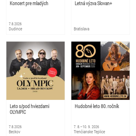
Koncert pre mladých
Letná výzva Slovan+
7.8.2026
Dudince
Bratislava
Leto s/pod hviezdami
Hudobné leto 80. ročník
OLYMPIC
7.8.2026
7. 8.–10. 9. 2026
Beckov
Trenčianske Teplice