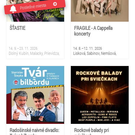
Posledné miesta
ŠŤASTIE
FRAGILE - A Cappella
koncerty
14. 9.–23. 11. 2026
14. 8.–12. 11. 2026
Dolný Kubín, Malacky, Prievidza,
Lisková, Sabinov, Nemšová,
Sliač, Krupina, Martin, Nová
Čierny Balog, Snina, Smižany,
Dubnica, Partizánske, Topoľčany,
Čadca, Bratislava 5 - Petržalka,
Bratislava
Stropkov, Prievidza
Radošinské naivné divadlo:
Rockové balady pri