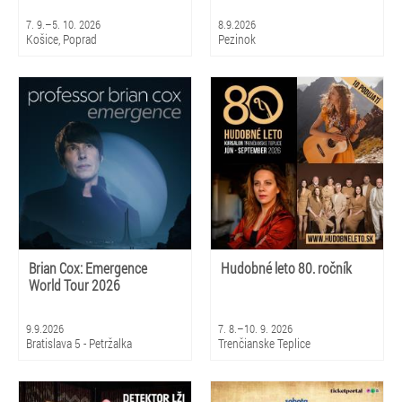
7. 9.–5. 10. 2026
8.9.2026
Košice, Poprad
Pezinok
Brian Cox: Emergence
Hudobné leto 80. ročník
World Tour 2026
9.9.2026
7. 8.–10. 9. 2026
Bratislava 5 - Petržalka
Trenčianske Teplice