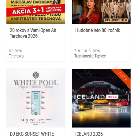
20 rokov s Vami Open Air
Hudobné leto 80. ročník
Terchova 2026
8.8.2026
7. 8.–10. 9. 2026
Terchová
Trenčianske Teplice
DJ EKG SUNSET WHITE
ICELAND 2026