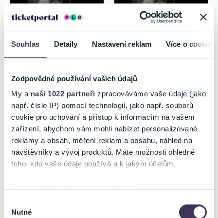
Souhlas
Detaily
Nastavení reklam
Více o cookies
Zodpovědné používání vašich údajů
DRUPI - 50 ANNI TOUR
DRUPI - 50 ANNI TOUR
My a
naši 1022 partneři
zpracováváme vaše údaje (jako
MARTIN
např. číslo IP) pomocí technologií, jako např. souborů
cookie pro uchování a přístup k informacím na vašem
15.8.2026
16.8.2026
zařízení, abychom vám mohli nabízet personalizované
Trnava
Martin
reklamy a obsah, měření reklam a obsahu, náhled na
návštěvníky a vývoj produktů. Máte možnosti ohledně
toho, kdo vaše údaje používá a k jakým účelům.
Pokud to povolíte, rádi bychom také:
Shromažďovali informace o vaší geografické poloze,
Výběr
Nutné
které mohou být přesné na několik metrů
souhlasu