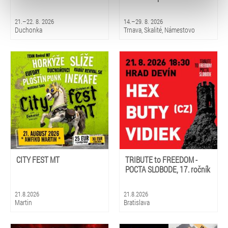
typy cookies používáme, naleznete níže. Možnosti
zpracování upravíte zaškrtnutím příslušné varianty. Svoji
21.–22. 8. 2026
14.–29. 8. 2026
volbu můžete kdykoliv změnit v zápatí stránky v záložce
Duchonka
Trnava, Skalité, Námestovo
„Cookies a jejich nastavení“.
CITY FEST MT
TRIBUTE to FREEDOM -
POCTA SLOBODE, 17. ročník
21.8.2026
21.8.2026
Martin
Bratislava