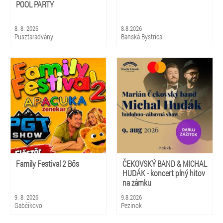
POOL PARTY
8. 8. 2026
8.8.2026
Pusztaradvány
Banská Bystrica
Family Festival 2 Bős
ČEKOVSKÝ BAND & MICHAL
HUDÁK - koncert plný hitov
na zámku
9. 8. 2026
9.8.2026
Gabčíkovo
Pezinok