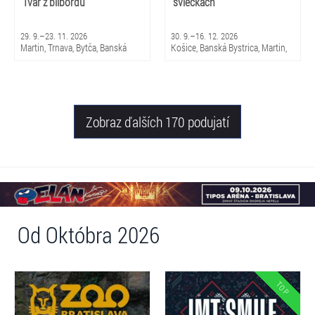
Tvár z bilbordu
sviečkach
29. 9.–23. 11. 2026
30. 9.–16. 12. 2026
Martin, Trnava, Bytča, Banská
Košice, Banská Bystrica, Martin,
Bystrica, Bratislava, Žilina
Brezno, Nitra, Trenčín, Skalica,
Piešťany, Michalovce, Trnava,
Snina, Sabinov, Nováky, Čadca,
Žilina
Zobraz ďalších 170 podujatí
Od Októbra 2026