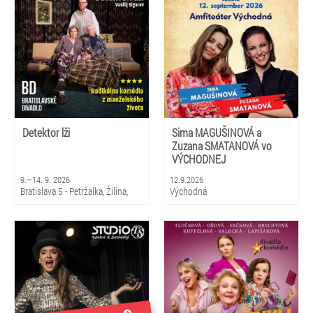
Detektor lži
Sima MAGUŠINOVÁ a
Zuzana SMATANOVÁ vo
VÝCHODNEJ
9.–14. 9. 2026
12.9.2026
Bratislava 5 - Petržalka, Žilina,
Východná
Martin