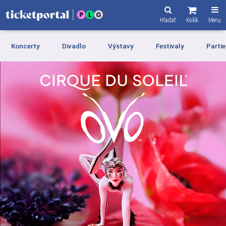
Hľadať
Košík
Menu
Koncerty
Divadlo
Výstavy
Festivaly
Partie