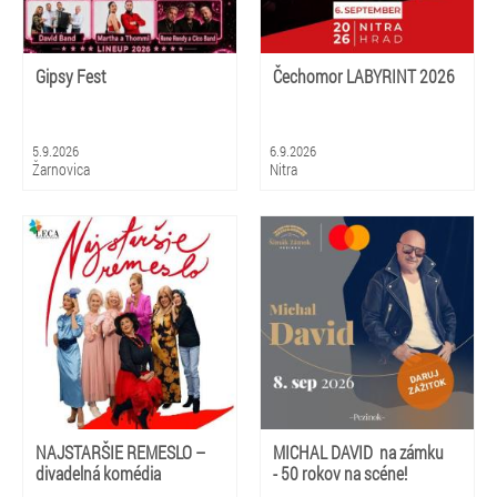
Gipsy Fest
Čechomor LABYRINT 2026
5.9.2026
6.9.2026
Žarnovica
Nitra
NAJSTARŠIE REMESLO –
MICHAL DAVID na zámku
divadelná komédia
- 50 rokov na scéne!