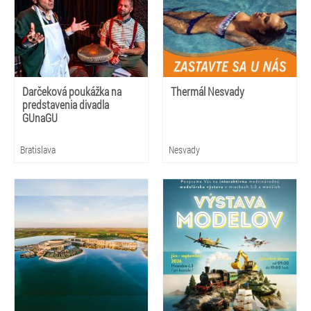
Darčeková poukážka na
Thermál Nesvady
predstavenia divadla
GUnaGU
Bratislava
Nesvady