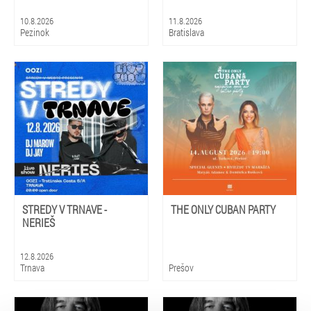
10.8.2026
11.8.2026
Pezinok
Bratislava
STREDY V TRNAVE -
THE ONLY CUBAN PARTY
NERIEŠ
12.8.2026
Trnava
Prešov