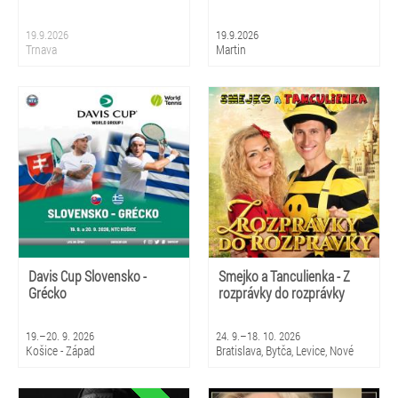
19.9.2026
19.9.2026
Trnava
Martin
Davis Cup Slovensko -
Smejko a Tanculienka - Z
Grécko
rozprávky do rozprávky
19.–20. 9. 2026
24. 9.–18. 10. 2026
Košice - Západ
Bratislava, Bytča, Levice, Nové
Zámky, Sládkovičovo, Senica,
Sereď, Bardejovské Kúpele,