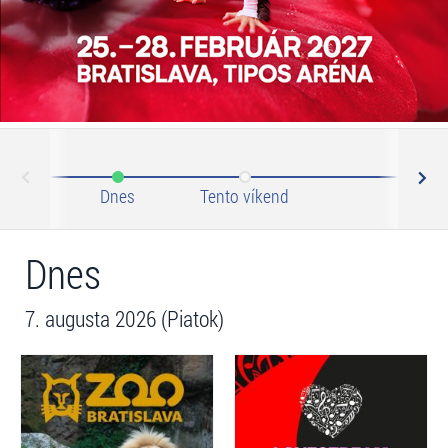
N
ev
Dnes
Tento víkend
Tento 
Dnes
7. augusta 2026 (Piatok)