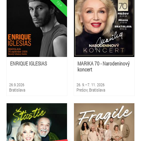
Košice, Stará Ľubovňa, Poprad,
Brezno, Prievidza, Gbely, Nová
Dubnica
ENRIQUE IGLESIAS
MARIKA 70 - Narodeninový
koncert
26.9.2026
26. 9.–7. 11. 2026
Bratislava
Prešov, Bratislava