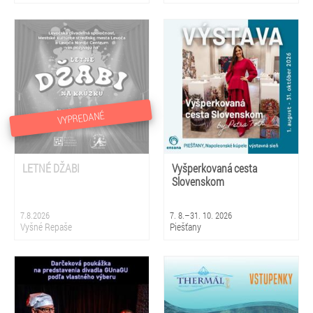
VYPREDANÉ
LETNÉ DŽABI
Vyšperkovaná cesta
Slovenskom
7.8.2026
7. 8.–31. 10. 2026
Vyšné Repaše
Piešťany