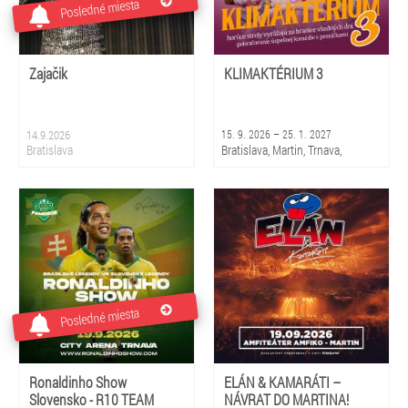
Posledné miesta
Zajačik
KLIMAKTÉRIUM 3
14.9.2026
15. 9. 2026 – 25. 1. 2027
Bratislava
Bratislava, Martin, Trnava,
Piešťany, Rajec, Liptovský
Mikuláš, Košice, Prešov, Banská
Bystrica, Žilina
Posledné miesta
Ronaldinho Show
ELÁN & KAMARÁTI –
Slovensko - R10 TEAM
NÁVRAT DO MARTINA!