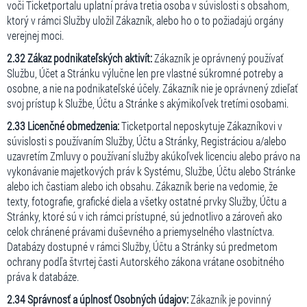
voči Ticketportalu uplatní práva tretia osoba v súvislosti s obsahom,
ktorý v rámci Služby uložil Zákazník, alebo ho o to požiadajú orgány
verejnej moci.
2.32 Zákaz podnikateľských aktivít:
Zákazník je oprávnený používať
Službu, Účet a Stránku výlučne len pre vlastné súkromné potreby a
osobne, a nie na podnikateľské účely. Zákazník nie je oprávnený zdieľať
svoj prístup k Službe, Účtu a Stránke s akýmikoľvek tretími osobami.
2.33 Licenčné obmedzenia:
Ticketportal neposkytuje Zákazníkovi v
súvislosti s používaním Služby, Účtu a Stránky, Registráciou a/alebo
uzavretím Zmluvy o používaní služby akúkoľvek licenciu alebo právo na
vykonávanie majetkových práv k Systému, Službe, Účtu alebo Stránke
alebo ich častiam alebo ich obsahu. Zákazník berie na vedomie, že
texty, fotografie, grafické diela a všetky ostatné prvky Služby, Účtu a
Stránky, ktoré sú v ich rámci prístupné, sú jednotlivo a zároveň ako
celok chránené právami duševného a priemyselného vlastníctva.
Databázy dostupné v rámci Služby, Účtu a Stránky sú predmetom
ochrany podľa štvrtej časti Autorského zákona vrátane osobitného
práva k databáze.
2.34 Správnosť a úplnosť Osobných údajov:
Zákazník je povinný