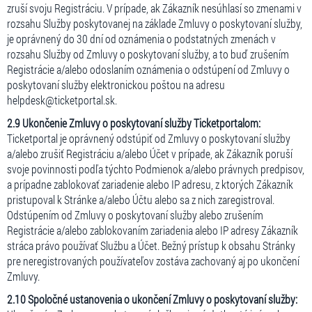
zruší svoju Registráciu. V prípade, ak Zákazník nesúhlasí so zmenami v
rozsahu Služby poskytovanej na základe Zmluvy o poskytovaní služby,
je oprávnený do 30 dní od oznámenia o podstatných zmenách v
rozsahu Služby od Zmluvy o poskytovaní služby, a to buď zrušením
Registrácie a/alebo odoslaním oznámenia o odstúpení od Zmluvy o
poskytovaní služby elektronickou poštou na adresu
helpdesk@ticketportal.sk.
2.9 Ukončenie Zmluvy o poskytovaní služby Ticketportalom:
Ticketportal je oprávnený odstúpiť od Zmluvy o poskytovaní služby
a/alebo zrušiť Registráciu a/alebo Účet v prípade, ak Zákazník poruší
svoje povinnosti podľa týchto Podmienok a/alebo právnych predpisov,
a prípadne zablokovať zariadenie alebo IP adresu, z ktorých Zákazník
pristupoval k Stránke a/alebo Účtu alebo sa z nich zaregistroval.
Odstúpením od Zmluvy o poskytovaní služby alebo zrušením
Registrácie a/alebo zablokovaním zariadenia alebo IP adresy Zákazník
stráca právo používať Službu a Účet. Bežný prístup k obsahu Stránky
pre neregistrovaných používateľov zostáva zachovaný aj po ukončení
Zmluvy.
2.10 Spoločné ustanovenia o ukončení Zmluvy o poskytovaní služby: