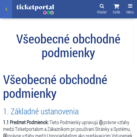
Hľadať
Košík
Menu
Všeobecné obchodné
podmienky
Všeobecné obchodné
podmienky
1. Základné ustanovenia
1.1 Predmet Podmienok:
Tieto Podmienky upravujú
(i)
právne vzťahy
medzi Ticketportalom a Zákazníkom pri používaní Stránky a Systému,
(ii)
právne vzťahy medzi Usporiadateľom ako predávajúcim Vstupeniek,