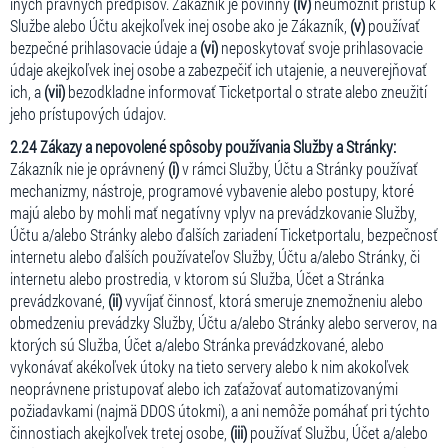
iných právnych predpisov. Zákazník je povinný
(iv)
neumožniť prístup k
Službe alebo Účtu akejkoľvek inej osobe ako je Zákazník,
(v)
používať
bezpečné prihlasovacie údaje a
(vi)
neposkytovať svoje prihlasovacie
údaje akejkoľvek inej osobe a zabezpečiť ich utajenie, a neuverejňovať
ich, a
(vii)
bezodkladne informovať Ticketportal o strate alebo zneužití
jeho prístupových údajov.
2.24 Zákazy a nepovolené spôsoby používania Služby a Stránky:
Zákazník nie je oprávnený
(i)
v rámci Služby, Účtu a Stránky používať
mechanizmy, nástroje, programové vybavenie alebo postupy, ktoré
majú alebo by mohli mať negatívny vplyv na prevádzkovanie Služby,
Účtu a/alebo Stránky alebo ďalších zariadení Ticketportalu, bezpečnosť
internetu alebo ďalších používateľov Služby, Účtu a/alebo Stránky, či
internetu alebo prostredia, v ktorom sú Služba, Účet a Stránka
prevádzkované,
(ii)
vyvíjať činnosť, ktorá smeruje znemožneniu alebo
obmedzeniu prevádzky Služby, Účtu a/alebo Stránky alebo serverov, na
ktorých sú Služba, Účet a/alebo Stránka prevádzkované, alebo
vykonávať akékoľvek útoky na tieto servery alebo k nim akokoľvek
neoprávnene pristupovať alebo ich zaťažovať automatizovanými
požiadavkami (najmä DDOS útokmi), a ani nemôže pomáhať pri týchto
činnostiach akejkoľvek tretej osobe,
(iii)
používať Službu, Účet a/alebo