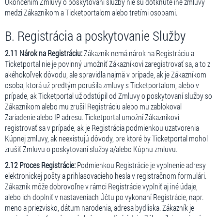
Ukončením Zmluvy o poskytovaní služby nie sú dotknuté iné zmluvy
medzi Zákazníkom a Ticketportalom alebo tretími osobami.
B. Registrácia a poskytovanie Služby
2.11 Nárok na Registráciu:
Zákazník nemá nárok na Registráciu a
Ticketportal nie je povinný umožniť Zákazníkovi zaregistrovať sa, a to z
akéhokoľvek dôvodu, ale spravidla najmä v prípade, ak je Zákazníkom
osoba, ktorá už predtým porušila zmluvy s Ticketportalom, alebo v
prípade, ak Ticketportal už odstúpil od Zmluvy o poskytovaní služby so
Zákazníkom alebo mu zrušil Registráciu alebo mu zablokoval
Zariadenie alebo IP adresu. Ticketportal umožní Zákazníkovi
registrovať sa v prípade, ak je Registrácia podmienkou uzatvorenia
Kúpnej zmluvy, ak neexistujú dôvody, pre ktoré by Ticketportal mohol
zrušiť Zmluvu o poskytovaní služby a/alebo Kúpnu zmluvu.
2.12 Proces Registrácie:
Podmienkou Registrácie je vyplnenie adresy
elektronickej pošty a prihlasovacieho hesla v registračnom formulári.
Zákazník môže dobrovoľne v rámci Registrácie vyplniť aj iné údaje,
alebo ich doplniť v nastaveniach Účtu po vykonaní Registrácie, napr.
meno a priezvisko, dátum narodenia, adresa bydliska. Zákazník je