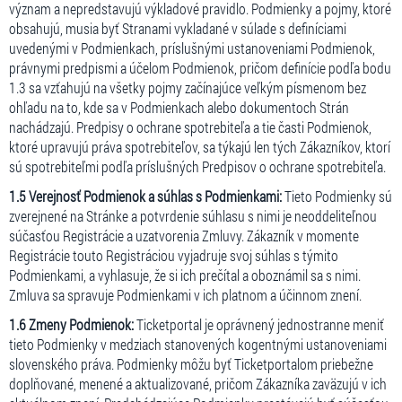
význam a nepredstavujú výkladové pravidlo. Podmienky a pojmy, ktoré
obsahujú, musia byť Stranami vykladané v súlade s definíciami
uvedenými v Podmienkach, príslušnými ustanoveniami Podmienok,
právnymi predpismi a účelom Podmienok, pričom definície podľa bodu
1.3 sa vzťahujú na všetky pojmy začínajúce veľkým písmenom bez
ohľadu na to, kde sa v Podmienkach alebo dokumentoch Strán
nachádzajú. Predpisy o ochrane spotrebiteľa a tie časti Podmienok,
ktoré upravujú práva spotrebiteľov, sa týkajú len tých Zákazníkov, ktorí
sú spotrebiteľmi podľa príslušných Predpisov o ochrane spotrebiteľa.
1.5 Verejnosť Podmienok a súhlas s Podmienkami:
Tieto Podmienky sú
zverejnené na Stránke a potvrdenie súhlasu s nimi je neoddeliteľnou
súčasťou Registrácie a uzatvorenia Zmluvy. Zákazník v momente
Registrácie touto Registráciou vyjadruje svoj súhlas s týmito
Podmienkami, a vyhlasuje, že si ich prečítal a oboznámil sa s nimi.
Zmluva sa spravuje Podmienkami v ich platnom a účinnom znení.
1.6 Zmeny Podmienok:
Ticketportal je oprávnený jednostranne meniť
tieto Podmienky v medziach stanovených kogentnými ustanoveniami
slovenského práva. Podmienky môžu byť Ticketportalom priebežne
doplňované, menené a aktualizované, pričom Zákazníka zaväzujú v ich