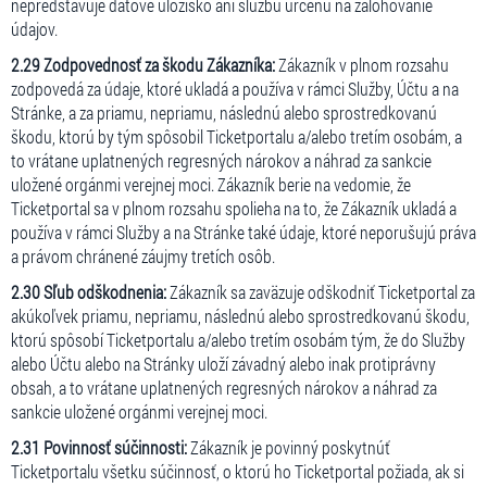
nepredstavuje dátové úložisko ani službu určenú na zálohovanie
údajov.
2.29 Zodpovednosť za škodu Zákazníka:
Zákazník v plnom rozsahu
zodpovedá za údaje, ktoré ukladá a používa v rámci Služby, Účtu a na
Stránke, a za priamu, nepriamu, následnú alebo sprostredkovanú
škodu, ktorú by tým spôsobil Ticketportalu a/alebo tretím osobám, a
to vrátane uplatnených regresných nárokov a náhrad za sankcie
uložené orgánmi verejnej moci. Zákazník berie na vedomie, že
Ticketportal sa v plnom rozsahu spolieha na to, že Zákazník ukladá a
používa v rámci Služby a na Stránke také údaje, ktoré neporušujú práva
a právom chránené záujmy tretích osôb.
2.30 Sľub odškodnenia:
Zákazník sa zaväzuje odškodniť Ticketportal za
akúkoľvek priamu, nepriamu, následnú alebo sprostredkovanú škodu,
ktorú spôsobí Ticketportalu a/alebo tretím osobám tým, že do Služby
alebo Účtu alebo na Stránky uloží závadný alebo inak protiprávny
obsah, a to vrátane uplatnených regresných nárokov a náhrad za
sankcie uložené orgánmi verejnej moci.
2.31 Povinnosť súčinnosti:
Zákazník je povinný poskytnúť
Ticketportalu všetku súčinnosť, o ktorú ho Ticketportal požiada, ak si