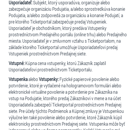
Usporiadateľ:
Subjekt, ktorý usporadúva, organizuje alebo
zabezpečuje organizáciu Podujatia, a/alebo sprostredkúva konanie
Podujatia, a/alebo zodpovedá za organizáciu a konanie Podujatí, a
pre ktorého Ticketportal zabezpečuje predaj Vstupeniek.
Usporiadateľ je obchodníkom, ktorý predáva Vstupenky
prostredníctvom Predajného portálu (online trhu) alebo Predajného
miesta. Usporiadateľ je v zmluvnom vzťahu s Ticketportalom, na
základe ktorého Ticketportal umožňuje Usporiadateľovi predaj
Vstupeniek prostredníctvom Predajnej siete.
Vstupné:
Kúpna cena vstupenky, ktorú Zákazník zaplatil
Usporiadateľovi prostredníctvom Ticketportalu.
Vstupenka
alebo
Vstupenky:
Fyzické papierové povolenie alebo
potvrdenie, ktoré je vytlačené na hologramovom formulári alebo
elektronické virtuálne povolenie a potvrdenie pre Zákazníka na
vstup na Podujatie, ktorého predaj Zákazníkovi v mene a na účet
Usporiadateľa zabezpečí Ticketportal prostredníctvom Predajnej
siete. Pre účely týchto Podmienok a Kúpnej zmluvy je Vstupenkou
výlučne len také povolenie alebo potvrdenie, ktoré Zákazník kúpil
elektronicky prostredníctvom Predajnej siete. Vstupenka môže byť