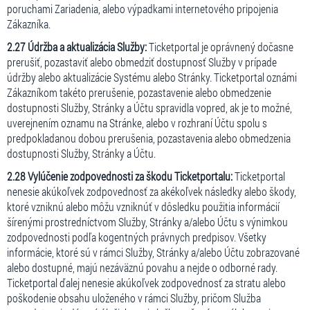
poruchami Zariadenia, alebo výpadkami internetového pripojenia
Zákazníka.
2.27 Údržba a aktualizácia Služby:
Ticketportal je oprávnený dočasne
prerušiť, pozastaviť alebo obmedziť dostupnosť Služby v prípade
údržby alebo aktualizácie Systému alebo Stránky. Ticketportal oznámi
Zákazníkom takéto prerušenie, pozastavenie alebo obmedzenie
dostupnosti Služby, Stránky a Účtu spravidla vopred, ak je to možné,
uverejnením oznamu na Stránke, alebo v rozhraní Účtu spolu s
predpokladanou dobou prerušenia, pozastavenia alebo obmedzenia
dostupnosti Služby, Stránky a Účtu.
2.28 Vylúčenie zodpovednosti za škodu Ticketportalu:
Ticketportal
nenesie akúkoľvek zodpovednosť za akékoľvek následky alebo škody,
ktoré vzniknú alebo môžu vzniknúť v dôsledku použitia informácií
šírenými prostredníctvom Služby, Stránky a/alebo Účtu s výnimkou
zodpovednosti podľa kogentných právnych predpisov. Všetky
informácie, ktoré sú v rámci Služby, Stránky a/alebo Účtu zobrazované
alebo dostupné, majú nezáväznú povahu a nejde o odborné rady.
Ticketportal ďalej nenesie akúkoľvek zodpovednosť za stratu alebo
poškodenie obsahu uloženého v rámci Služby, pričom Služba