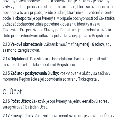
povinný uviesť správne, úplné a pravdivé údaje. Zákazník je povinný
vždy vyplniť tie polia v registračnom formulári, ktoré sú označené ako
povinné, a to aj v prípade, ak ide o údaje, ktoré nie sú uvedené v tomto
bode. Ticketportal je oprávnený si v prípade pochybností od Zákazníka
vyžiadať dodatočné údaje potrebné k overeniu identity a veku
Zákazníka. Pre používanie Služby po Registrácii je potrebná aktivácia
Účtu prostredníctvom odkazu v potvrdzovacej správe o Registrácii.
2.13 Vekové obmedzenie:
Zákazník musí mať
najmenej 16 rokov
, aby
sa mohol zaregistrovať.
2.14 Odplatnosť:
Registrácia je bezodplatná. Týmto nie je dotknutá
možnosť Ticketportalu spoplatniť Registráciu.
2.15 Začiatok poskytovania Služby:
Poskytovanie Služby sa začína v
momente Registrácie a jej potvrdenia zo strany Ticketportalu.
C. Účet
2.16 Počet Účtov:
Zákazník je oprávnený na jednu e-mailovú adresu
zaregistrovať iba jeden Účet.
2.17 Zmeny údajov:
Zákazník môže meniť svoje údaje v rozhraní Účtu v