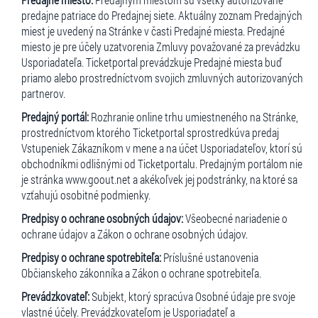
predajne patriace do Predajnej siete. Aktuálny zoznam Predajných
miest je uvedený na Stránke v časti Predajné miesta. Predajné
miesto je pre účely uzatvorenia Zmluvy považované za prevádzku
Usporiadateľa. Ticketportal prevádzkuje Predajné miesta buď
priamo alebo prostredníctvom svojich zmluvných autorizovaných
partnerov.
Predajný portál:
Rozhranie online trhu umiestneného na Stránke,
prostredníctvom ktorého Ticketportal sprostredkúva predaj
Vstupeniek Zákazníkom v mene a na účet Usporiadateľov, ktorí sú
obchodníkmi odlišnými od Ticketportalu. Predajným portálom nie
je stránka www.goout.net a akékoľvek jej podstránky, na ktoré sa
vzťahujú osobitné podmienky.
Predpisy o ochrane osobných údajov:
Všeobecné nariadenie o
ochrane údajov a Zákon o ochrane osobných údajov.
Predpisy o ochrane spotrebiteľa:
Príslušné ustanovenia
Občianskeho zákonníka a Zákon o ochrane spotrebiteľa.
Prevádzkovateľ:
Subjekt, ktorý spracúva Osobné údaje pre svoje
vlastné účely. Prevádzkovateľom je Usporiadateľ a