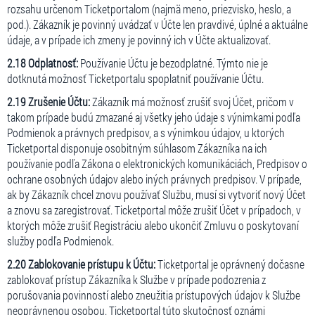
rozsahu určenom Ticketportalom (najmä meno, priezvisko, heslo, a
pod.). Zákazník je povinný uvádzať v Účte len pravdivé, úplné a aktuálne
údaje, a v prípade ich zmeny je povinný ich v Účte aktualizovať.
2.18 Odplatnosť:
Používanie Účtu je bezodplatné. Týmto nie je
dotknutá možnosť Ticketportalu spoplatniť používanie Účtu.
2.19 Zrušenie Účtu:
Zákazník má možnosť zrušiť svoj Účet, pričom v
takom prípade budú zmazané aj všetky jeho údaje s výnimkami podľa
Podmienok a právnych predpisov, a s výnimkou údajov, u ktorých
Ticketportal disponuje osobitným súhlasom Zákazníka na ich
používanie podľa Zákona o elektronických komunikáciách, Predpisov o
ochrane osobných údajov alebo iných právnych predpisov. V prípade,
ak by Zákazník chcel znovu používať Službu, musí si vytvoriť nový Účet
a znovu sa zaregistrovať. Ticketportal môže zrušiť Účet v prípadoch, v
ktorých môže zrušiť Registráciu alebo ukončiť Zmluvu o poskytovaní
služby podľa Podmienok.
2.20 Zablokovanie prístupu k Účtu:
Ticketportal je oprávnený dočasne
zablokovať prístup Zákazníka k Službe v prípade podozrenia z
porušovania povinností alebo zneužitia prístupových údajov k Službe
neoprávnenou osobou. Ticketportal túto skutočnosť oznámi