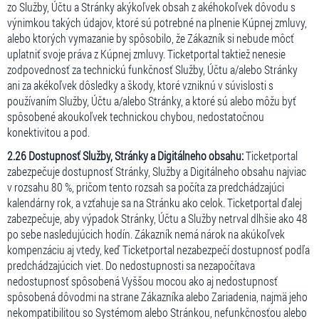
zo Služby, Účtu a Stránky akýkoľvek obsah z akéhokoľvek dôvodu s
výnimkou takých údajov, ktoré sú potrebné na plnenie Kúpnej zmluvy,
alebo ktorých vymazanie by spôsobilo, že Zákazník si nebude môcť
uplatniť svoje práva z Kúpnej zmluvy. Ticketportal taktiež nenesie
zodpovednosť za technickú funkčnosť Služby, Účtu a/alebo Stránky
ani za akékoľvek dôsledky a škody, ktoré vzniknú v súvislosti s
používaním Služby, Účtu a/alebo Stránky, a ktoré sú alebo môžu byť
spôsobené akoukoľvek technickou chybou, nedostatočnou
konektivitou a pod.
2.26 Dostupnosť Služby, Stránky a Digitálneho obsahu:
Ticketportal
zabezpečuje dostupnosť Stránky, Služby a Digitálneho obsahu najviac
v rozsahu 80 %, pričom tento rozsah sa počíta za predchádzajúci
kalendárny rok, a vzťahuje sa na Stránku ako celok. Ticketportal ďalej
zabezpečuje, aby výpadok Stránky, Účtu a Služby netrval dlhšie ako 48
po sebe nasledujúcich hodín. Zákazník nemá nárok na akúkoľvek
kompenzáciu aj vtedy, keď Ticketportal nezabezpečí dostupnosť podľa
predchádzajúcich viet. Do nedostupnosti sa nezapočítava
nedostupnosť spôsobená Vyššou mocou ako aj nedostupnosť
spôsobená dôvodmi na strane Zákazníka alebo Zariadenia, najmä jeho
nekompatibilitou so Systémom alebo Stránkou, nefunkčnosťou alebo