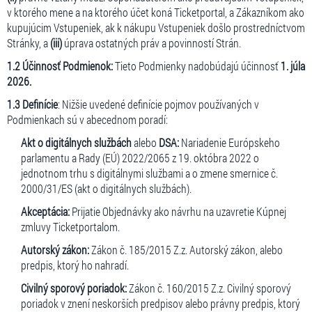
v ktorého mene a na ktorého účet koná Ticketportal, a Zákazníkom ako
kupujúcim Vstupeniek, ak k nákupu Vstupeniek došlo prostredníctvom
Stránky, a
(iii)
úprava ostatných práv a povinností Strán.
1.2 Účinnosť Podmienok:
Tieto Podmienky nadobúdajú účinnosť
1. júla
2026.
1.3 Definície
: Nižšie uvedené definície pojmov používaných v
Podmienkach sú v abecednom poradí:
Akt o digitálnych službách
alebo
DSA:
Nariadenie Európskeho
parlamentu a Rady (EÚ) 2022/2065 z 19. októbra 2022 o
jednotnom trhu s digitálnymi službami a o zmene smernice č.
2000/31/ES (akt o digitálnych službách).
Akceptácia:
Prijatie Objednávky ako návrhu na uzavretie Kúpnej
zmluvy Ticketportalom.
Autorský zákon:
Zákon č. 185/2015 Z.z. Autorský zákon, alebo
predpis, ktorý ho nahradí.
Civilný sporový poriadok:
Zákon č. 160/2015 Z.z. Civilný sporový
poriadok v znení neskorších predpisov alebo právny predpis, ktorý