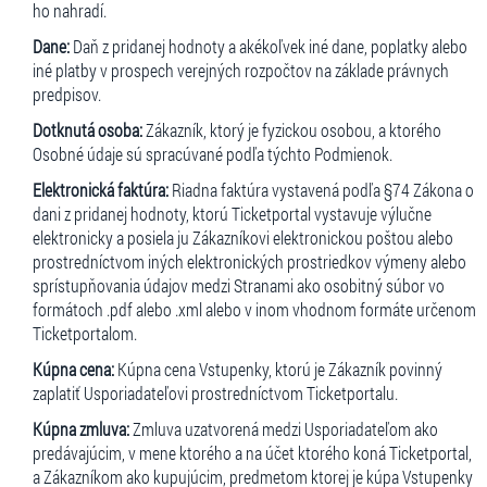
ho nahradí.
Dane:
Daň z pridanej hodnoty a akékoľvek iné dane, poplatky alebo
iné platby v prospech verejných rozpočtov na základe právnych
predpisov.
Dotknutá osoba:
Zákazník, ktorý je fyzickou osobou, a ktorého
Osobné údaje sú spracúvané podľa týchto Podmienok.
Elektronická faktúra:
Riadna faktúra vystavená podľa §74 Zákona o
dani z pridanej hodnoty, ktorú Ticketportal vystavuje výlučne
elektronicky a posiela ju Zákazníkovi elektronickou poštou alebo
prostredníctvom iných elektronických prostriedkov výmeny alebo
sprístupňovania údajov medzi Stranami ako osobitný súbor vo
formátoch .pdf alebo .xml alebo v inom vhodnom formáte určenom
Ticketportalom.
Kúpna cena:
Kúpna cena Vstupenky, ktorú je Zákazník povinný
zaplatiť Usporiadateľovi prostredníctvom Ticketportalu.
Kúpna zmluva:
Zmluva uzatvorená medzi Usporiadateľom ako
predávajúcim, v mene ktorého a na účet ktorého koná Ticketportal,
a Zákazníkom ako kupujúcim, predmetom ktorej je kúpa Vstupenky