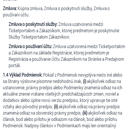
Zmluva:
Kúpna zmluva, Zmluva o poskytnutí služby, Zmluva o
používaní účtu.
Zmluva o poskytnutí služby:
Zmluva uzatvorená medzi
Ticketportalom a Zákazníkom, ktorej predmetom je poskytnutie
Služby Ticketportalom Zákazníkovi.
Zmluva o používaní účtu:
Zmluva uzatvorená medzi Ticketportalom
a Zákazníkom na základe Registrácie, ktorej predmetom je
Registrácia a používanie Účtu Zákazníkom na Stránke a Predajnom
portáli.
1.4 Výklad Podmienok:
Pokiaľ z Podmienok nevyplýva niečo iné alebo
sa Strany výslovne písomne nedohodnú inak,
(i)
akýkoľvek odkaz na
ustanovenie, právny predpis alebo Podmienky znamená odkaz na ich
aktuálne znenie vrátane všetkých predchádzajúcich zmien, noviel a
dodatkov alebo úplne novú verziu predpisu, ktorý upravuje tie isté
vzťahy ako pôvodný predpis,
(ii)
akýkoľvek odkaz na právny predpis
znamená odkaz na slovenský právny predpis,
(iii)
akýkoľvek odkaz na
článok, bod alebo prílohu je odkazom na článok, bod alebo prílohu
Podmienok. Nadpisy článkov v Podmienkach majú len orientačný