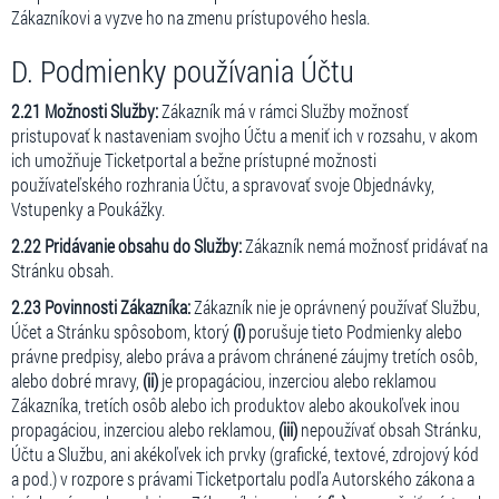
Zákazníkovi a vyzve ho na zmenu prístupového hesla.
D. Podmienky používania Účtu
2.21 Možnosti Služby:
Zákazník má v rámci Služby možnosť
pristupovať k nastaveniam svojho Účtu a meniť ich v rozsahu, v akom
ich umožňuje Ticketportal a bežne prístupné možnosti
používateľského rozhrania Účtu, a spravovať svoje Objednávky,
Vstupenky a Poukážky.
2.22 Pridávanie obsahu do Služby:
Zákazník nemá možnosť pridávať na
Stránku obsah.
2.23 Povinnosti Zákazníka:
Zákazník nie je oprávnený používať Službu,
Účet a Stránku spôsobom, ktorý
(i)
porušuje tieto Podmienky alebo
právne predpisy, alebo práva a právom chránené záujmy tretích osôb,
alebo dobré mravy,
(ii)
je propagáciou, inzerciou alebo reklamou
Zákazníka, tretích osôb alebo ich produktov alebo akoukoľvek inou
propagáciou, inzerciou alebo reklamou,
(iii)
nepoužívať obsah Stránku,
Účtu a Službu, ani akékoľvek ich prvky (grafické, textové, zdrojový kód
a pod.) v rozpore s právami Ticketportalu podľa Autorského zákona a