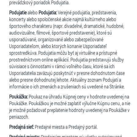
prevádzkový poriadok Podujatia.
Podujatie
alebo
Podujatia:
Verejné podujatia, predstavenia,
koncerty alebo spoločenské akcie najmä kultúrneho alebo
športového charakteru (napr. divadelné, dramatické, hudobné,
audiovizuálne, filmové, športové predstavenie), ktoré sú
usporadúvané, organizované alebo zabezpečované
Usporiadateľom, alebo ktorých konanie Usporiadateľ
sprostredkúva. Podujatia môžu byť aj virtuálne a prístupné
prostredníctvom online aplikácií. Podujatia predstavujú služby
súvisiace s činnosťami v rámci voľného času, ktoré sa ich
Usporiadatelia zaväzujú poskytnúť v presne dohodnutom čase
alebo presne dohodnutej lehote. Aktuálny zoznam Podujatí a
informácie o ich zmenách a zrušeniach sú uvedené na Stránke.
Poukážka:
Poukaz na úhradu Kúpnej ceny v hodnote uvedenej na
Poukážke. Poukážkou je možné zaplatiť výlučne Kúpnu cenu, a nie
je možné požadovať preplatenie hodnoty uvedenej na Poukážke v
peniazoch.
Predajná sieť:
Predajné miesta a Predajný portál.
Predajné miesto:
Predajným miestom sú všetky autorizované