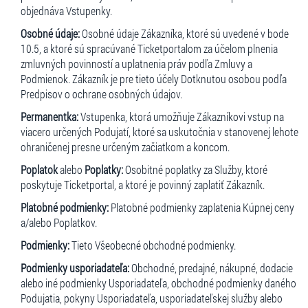
objednáva Vstupenky.
Osobné údaje:
Osobné údaje Zákazníka, ktoré sú uvedené v bode
10.5, a ktoré sú spracúvané Ticketportalom za účelom plnenia
zmluvných povinností a uplatnenia práv podľa Zmluvy a
Podmienok. Zákazník je pre tieto účely Dotknutou osobou podľa
Predpisov o ochrane osobných údajov.
Permanentka:
Vstupenka, ktorá umožňuje Zákazníkovi vstup na
viacero určených Podujatí, ktoré sa uskutočnia v stanovenej lehote
ohraničenej presne určeným začiatkom a koncom.
Poplatok
alebo
Poplatky:
Osobitné poplatky za Služby, ktoré
poskytuje Ticketportal, a ktoré je povinný zaplatiť Zákazník.
Platobné podmienky:
Platobné podmienky zaplatenia Kúpnej ceny
a/alebo Poplatkov.
Podmienky:
Tieto Všeobecné obchodné podmienky.
Podmienky usporiadateľa:
Obchodné, predajné, nákupné, dodacie
alebo iné podmienky Usporiadateľa, obchodné podmienky daného
Podujatia, pokyny Usporiadateľa, usporiadateľskej služby alebo