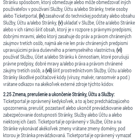
Stránku spôsobom, ktorý obmedzuje alebo môže obmedzovať iných
používateľov v používaní Služby, Účtu a/alebo Stránky, tretie osoby
alebo Ticketportal,
(iv)
zasahovať do technickej podstaty alebo obsahu
Služby, Účtu a/alebo Stránky,
(v)
ukladať v Službe, Účte a/alebo Stránke
alebo v ich rámci šíriť obsah, ktorý je v rozpore s právnymi predpismi,
dobrými mravmi, alebo ktorý zasahuje do práv a právom chránených
záujmov tretích osôb, najmä ale nie len práv chránených predpismi
upravujúcimi práva duševného a priemyselného vlastníctva,
(vi)
používať Službu, Účet a/alebo Stránku k činnostiam, ktoré porušujú
právne predpisy, dobré mravy a/alebo práva a právom chránené
záujmy tretích osôb, a
(vii)
šíriť prostredníctvom Služby, Účtu a/alebo
Stránky škodlivé počítačové kódy (vírusy, malvér, ransomvér a pod.)
vrátane odkazov na akékoľvek externé zdroje týchto kódov.
2.25 Zmena, prerušenie a ukončenie Stránky, Účtu a Služby:
Ticketportal je oprávnený kedykoľvek, a to aj bez predchádzajúceho
upozornenia, prerušiť, pozastaviť alebo ukončiť prevádzkovanie alebo
zabezpečovanie dostupnosti Stránky, Služby alebo Účtu a alebo
niektorej ich časti. Ticketportal je oprávnený v Službe, Účte a na
Stránke vykonávať akékoľvek zmeny vrátane zmeny domény, pod
ktorou je Stránka prevádzkovaná. Ticketportal je oprávnený vymazať