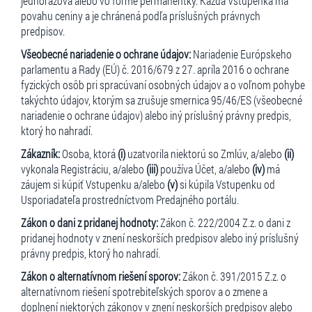
jednorazová alebo vo forme permanentky. Každá Vstupenka má
povahu ceniny a je chránená podľa príslušných právnych
predpisov.
Všeobecné nariadenie o ochrane údajov:
Nariadenie Európskeho
parlamentu a Rady (EÚ) č. 2016/679 z 27. apríla 2016 o ochrane
fyzických osôb pri spracúvaní osobných údajov a o voľnom pohybe
takýchto údajov, ktorým sa zrušuje smernica 95/46/ES (všeobecné
nariadenie o ochrane údajov) alebo iný príslušný právny predpis,
ktorý ho nahradí.
Zákazník:
Osoba, ktorá
(i)
uzatvorila niektorú so Zmlúv, a/alebo
(ii)
vykonala Registráciu, a/alebo
(iii)
používa Účet, a/alebo
(iv)
má
záujem si kúpiť Vstupenku a/alebo
(v)
si kúpila Vstupenku od
Usporiadateľa prostredníctvom Predajného portálu.
Zákon o dani z pridanej hodnoty:
Zákon č. 222/2004 Z.z. o dani z
pridanej hodnoty v znení neskorších predpisov alebo iný príslušný
právny predpis, ktorý ho nahradí.
Zákon o alternatívnom riešení sporov:
Zákon č. 391/2015 Z.z. o
alternatívnom riešení spotrebiteľských sporov a o zmene a
doplnení niektorých zákonov v znení neskorších predpisov alebo