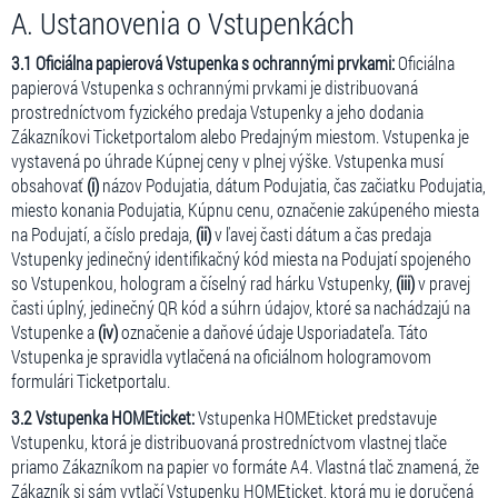
A. Ustanovenia o Vstupenkách
3.1 Oficiálna papierová Vstupenka s ochrannými prvkami:
Oficiálna
papierová Vstupenka s ochrannými prvkami je distribuovaná
prostredníctvom fyzického predaja Vstupenky a jeho dodania
Zákazníkovi Ticketportalom alebo Predajným miestom. Vstupenka je
vystavená po úhrade Kúpnej ceny v plnej výške. Vstupenka musí
obsahovať
(i)
názov Podujatia, dátum Podujatia, čas začiatku Podujatia,
miesto konania Podujatia, Kúpnu cenu, označenie zakúpeného miesta
na Podujatí, a číslo predaja,
(ii)
v ľavej časti dátum a čas predaja
Vstupenky jedinečný identifikačný kód miesta na Podujatí spojeného
so Vstupenkou, hologram a číselný rad hárku Vstupenky,
(iii)
v pravej
časti úplný, jedinečný QR kód a súhrn údajov, ktoré sa nachádzajú na
Vstupenke a
(iv)
označenie a daňové údaje Usporiadateľa. Táto
Vstupenka je spravidla vytlačená na oficiálnom hologramovom
formulári Ticketportalu.
3.2 Vstupenka HOMEticket:
Vstupenka HOMEticket predstavuje
Vstupenku, ktorá je distribuovaná prostredníctvom vlastnej tlače
priamo Zákazníkom na papier vo formáte A4. Vlastná tlač znamená, že
Zákazník si sám vytlačí Vstupenku HOMEticket, ktorá mu je doručená