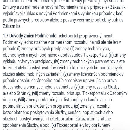
aktuálnom znení. Predchádzajúce Podmienky prestávajú byť súčasťou
Zmluvy a sú nahradené novými Podmienkami aj v prípade, ak Zákazník
vyjadrí svoj súhlas s novými Podmienkami s výnimkou prípadov, keď
podľa právnych predpisov alebo z povahy veci nie je potrebný súhlas
Zákazníka.
1.7 Dôvody zmien Podmienok:
Ticketportal je oprávnený meniť
Podmienky jednostranne v primeranom rozsahu, najmä ale nie len v
prípade
(i)
zmeny právnych predpisov,
(ii)
zmeny technických,
obchodných a iných podmienok dodávateľov Ticketportalu,
(iii)
zmeny
výkladu právnych predpisov,
(iv)
zmeny technických parametrov siete
Internet alebo poskytovateľov iných elektronických komunikačných
služieb alebo mobilných zariadení,
(v)
zmeny licenčných podmienok v
prípade obsahu chráneného podľa predpisov upravujúcich práva
duševného a priemyselného vlastníctva,
(vi)
zmeny rozsahu Služby
a/alebo Stránky,
(vii)
zmeny rozsahu prístupu Ticketportalu k Osobným
údajom,
(viii)
zmeny dodatočných distribučných kanálov alebo
potenciálnych pridružených programov,
(ix)
zmeny v rozsahu
bezodplatného poskytovania Služby, cenách, poplatkoch alebo
službách poskytovaných Ticketportalom Zákazníkom vrátane
spoplatnenia Služby, a pod.
(x)
Ticketportal je vždy oprávnený