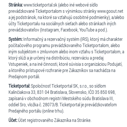
Stránka:
www.ticketportal.sk (alebo iné webové sídlo
prevádzkované Ticketportalom s výnimkou stránky www.goout.net
a jej podstránok, na ktoré sa vzťahujú osobitné podmienky), a/alebo
účty Ticketportalu na sociálnych sieťach alebo stránkach iných
prevádzkovateľov (Instagram, Facebook, YouTube a pod.).
Systém:
Informačný a rezervačný systém (IRS), ktorý má charakter
počítačového programu prevádzkovaného Ticketportalom, alebo
iným subjektom v zmluvnom alebo inom vzťahu s Ticketportalom, a
ktorý slúži a je určený na distribúciu, rezerváciu a predaj
Vstupeniek, a na iné činnosti, ktoré súvisia s organizáciou Podujatí,
a ktorého prístupové rozhranie pre Zákazníkov sa nachádza na
Predajnom portáli.
Ticketportal:
Spoločnosť Ticketportal SK, s.r.o., so sídlom
Kalinčiakova 33, 831 04 Bratislava, Slovensko, IČO 35 850 698,
zapísaná v obchodnom registri Mestského súdu Bratislava III,
oddiel Sro, vložka č. 28073/B. Ticketportal je prevádzkovateľom
Predajného portálu (online trhu).
Účet:
Účet registrovaného Zákazníka na Stránke.