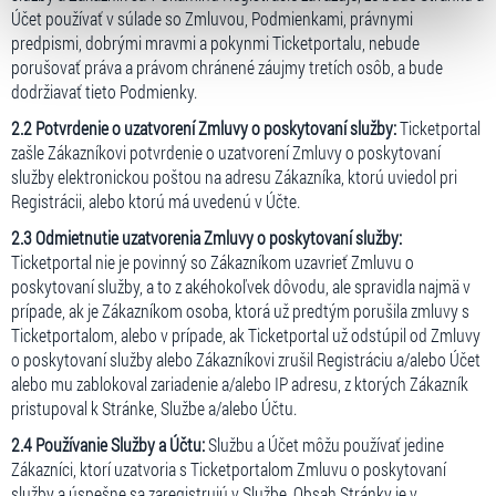
typy cookies používáme, naleznete níže. Možnosti
Účet používať v súlade so Zmluvou, Podmienkami, právnymi
zpracování upravíte zaškrtnutím příslušné varianty. Svoji
predpismi, dobrými mravmi a pokynmi Ticketportalu, nebude
volbu můžete kdykoliv změnit v zápatí stránky v záložce
porušovať práva a právom chránené záujmy tretích osôb, a bude
„Cookies a jejich nastavení“.
dodržiavať tieto Podmienky.
2.2 Potvrdenie o uzatvorení Zmluvy o poskytovaní služby:
Ticketportal
zašle Zákazníkovi potvrdenie o uzatvorení Zmluvy o poskytovaní
služby elektronickou poštou na adresu Zákazníka, ktorú uviedol pri
Registrácii, alebo ktorú má uvedenú v Účte.
2.3 Odmietnutie uzatvorenia Zmluvy o poskytovaní služby:
Ticketportal nie je povinný so Zákazníkom uzavrieť Zmluvu o
poskytovaní služby, a to z akéhokoľvek dôvodu, ale spravidla najmä v
prípade, ak je Zákazníkom osoba, ktorá už predtým porušila zmluvy s
Ticketportalom, alebo v prípade, ak Ticketportal už odstúpil od Zmluvy
o poskytovaní služby alebo Zákazníkovi zrušil Registráciu a/alebo Účet
alebo mu zablokoval zariadenie a/alebo IP adresu, z ktorých Zákazník
pristupoval k Stránke, Službe a/alebo Účtu.
2.4 Používanie Služby a Účtu:
Službu a Účet môžu používať jedine
Zákazníci, ktorí uzatvoria s Ticketportalom Zmluvu o poskytovaní
služby a úspešne sa zaregistrujú v Službe. Obsah Stránky je v