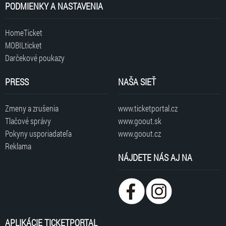
PODMIENKY A NASTAVENIA
HomeTicket
MOBILticket
Darčekové poukazy
PRESS
NAŠA SIEŤ
Zmeny a zrušenia
www.ticketportal.cz
Tlačové správy
www.goout.sk
Pokyny usporiadateľa
www.goout.cz
Reklama
NÁJDETE NÁS AJ NA
APLIKÁCIE TICKETPORTAL