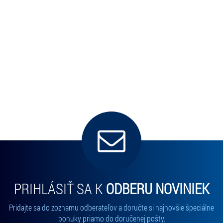
PRIHLÁSIŤ SA K
ODBERU NOVINIEK
Pridajte sa do zoznamu odberateľov a doručte si najnovšie špeciálne
ponuky priamo do doručenej pošty.