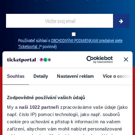
Vložte
svoj
email
Zadajte
svoju
Ten
Používateľ súhlasí s
OBCHODNÝMI PODMIENKAMI predajnej siete
e-
súh
Ticketportal.
(* povinné)
mailovú
je
adresu,
pov
na
na
ktorú
odb
new
Souhlas
Detaily
Nastavení reklam
Více o cookies
vám
Bez
budeme
súh
zasielať
nie
novinky.
Zodpovědné používání vašich údajů
je
Vaša
mo
My a
naši 1022 partneři
zpracováváme vaše údaje (jako
adresa
Ticketportal TV
vás
např. číslo IP) pomocí technologií, jako např. souborů
nebude
prih
cookie pro uchování a přístup k informacím na vašem
zdieľaná
Sledujte náš Youtube kanál o podujatiach a športe.
na
zařízení, abychom vám mohli nabízet personalizované
s
odb