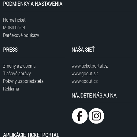
PODMIENKY A NASTAVENIA
HomeTicket
MOBILticket
Darčekové poukazy
PRESS
NAŠA SIEŤ
Zmeny a zrušenia
www.ticketportal.cz
Tlačové správy
www.goout.sk
Pokyny usporiadateľa
www.goout.cz
Reklama
NÁJDETE NÁS AJ NA
APLIKÁCIE TICKETPORTAL