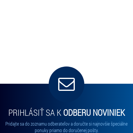
PRIHLÁSIŤ SA K
ODBERU NOVINIEK
Pridajte sa do zoznamu odberateľov a doručte si najnovšie špeciálne
ponuky priamo do doručenej pošty.