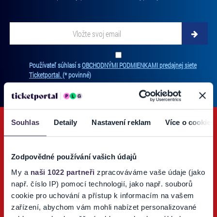
Vložte
svoj
email
Zadajte
svoju
Ten
Používateľ súhlasí s
OBCHODNÝMI PODMIENKAMI predajnej siete
e-
súh
Ticketportal.
(* povinné)
mailovú
je
adresu,
pov
na
na
ktorú
odb
new
Souhlas
Detaily
Nastavení reklam
Více o cookies
vám
Bez
budeme
súh
zasielať
nie
novinky.
Zodpovědné používání vašich údajů
je
Vaša
mo
My a
naši 1022 partneři
zpracováváme vaše údaje (jako
adresa
Ticketportal TV
vás
např. číslo IP) pomocí technologií, jako např. souborů
nebude
prih
cookie pro uchování a přístup k informacím na vašem
zdieľaná
Sledujte náš Youtube kanál o podujatiach a športe.
na
zařízení, abychom vám mohli nabízet personalizované
s
odb