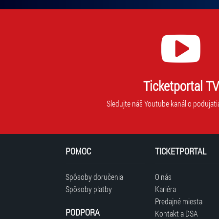
mailovú
adresu,
na
ktorú
vám
budeme
zasielať
novinky.
Ticketportal TV
Vaša
adresa
Sledujte náš Youtube kanál o podujati
nebude
zdieľaná
s
tretími
POMOC
TICKETPORTAL
stranami.
Spôsoby doručenia
O nás
Spôsoby platby
Kariéra
Predajné miesta
PODPORA
Kontakt a DSA