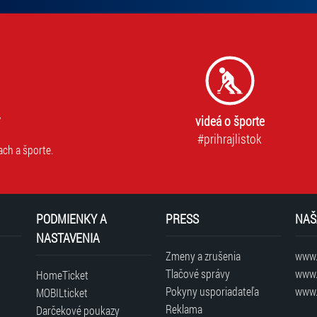
videá o športe
#prihrajlistok
ach a športe.
PODMIENKY A
PRESS
NAŠ
NASTAVENIA
Zmeny a zrušenia
www.t
Tlačové správy
www.
HomeTicket
Pokyny usporiadateľa
www.
MOBILticket
Reklama
Darčekové poukazy