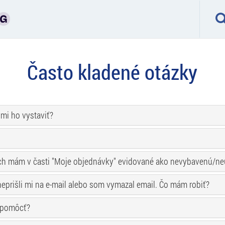
Často kladené otázky
 mi ho vystaviť?
le ich mám v časti "Moje objednávky" evidované ako nevybavenú/
eprišli mi na e-mail alebo som vymazal email. Čo mám robiť?
i pomôcť?