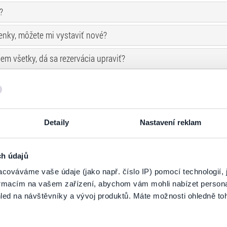
?
nky, môžete mi vystaviť nové?
cem všetky, dá sa rezervácia upraviť?
trácie?
si vstupenky online, na aký email mi ich doručíte?
Detaily
Nastavení reklam
uviedol som zlý email. Je možná oprava?
asne sa nepredáva``?
ch údajů
cováváme vaše údaje (jako např. číslo IP) pomocí technologií, 
formacím na vašem zařízení, abychom vám mohli nabízet person
led na návštěvníky a vývoj produktů. Máte možnosti ohledně to
kčný či iný poplatok?