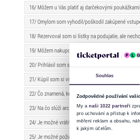
16/ Môžem u Vás platiť aj darčekovými poukážkami
17/ Omylom som vyhodil/poškodil zakúpené vstupe
18/ Rezervoval som si lístky na podujatie, ale nech
19/ Môžem nakupovať na Vašej stránke aj bez regis
20/ Prihlásil som sa cez Google účet a zakúpil som 
Souhlas
21/ Kúpil som si vstupenky formou Hometicket ale 
22/ Čo znamená, keď sa na stránke zobrazuje ``Doč
Zodpovědné používání vaši
My a
naši 1022 partneři
zpra
23/ Na čo slúži archivačno-manipulačný poplatok?
pro uchování a přístup k in
měření reklam a obsahu, náh
24/ Je možné vrátiť archivačno-manipulačný, transa
k jakým účelům.
25/ Je možné požiadať o výmenu vstupenky?