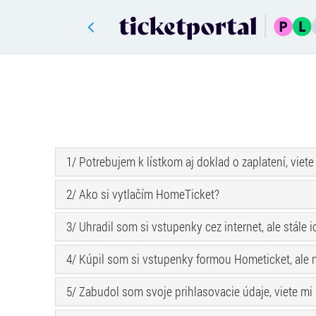
1/ Potrebujem k lístkom aj doklad o zaplatení, viete
2/ Ako si vytlačím HomeTicket?
3/ Uhradil som si vstupenky cez internet, ale stá
4/ Kúpil som si vstupenky formou Hometicket, ale n
5/ Zabudol som svoje prihlasovacie údaje, viete m