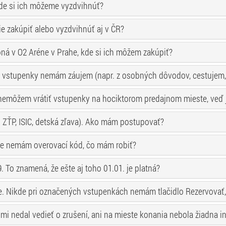
kde si ich môžeme vyzdvihnúť?
e zakúpiť alebo vyzdvihnúť aj v ČR?
oná v O2 Aréne v Prahe, kde si ich môžem zakúpiť?
 o vstupenky nemám záujem (napr. z osobných dôvodov, cestujem, 
emôžem vrátiť vstupenky na hociktorom predajnom mieste, veď je 
. ZŤP, ISIC, detská zľava). Ako mám postupovať?
ale nemám overovací kód, čo mám robiť?
 To znamená, že ešte aj toho 01.01. je platná?
. Nikde pri označených vstupenkách nemám tlačidlo Rezervovať, l
 mi nedal vedieť o zrušení, ani na mieste konania nebola žiadna i