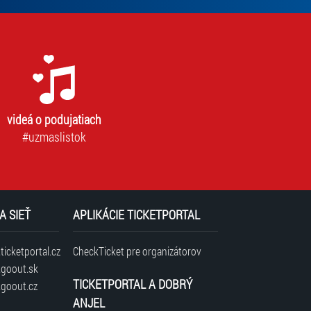
povinný
na
odber
newslettra.
Bez
súhlasu
nie
je
videá o podujatiach
možné
vás
#uzmaslistok
prihlásiť
na
odber.
A SIEŤ
APLIKÁCIE TICKETPORTAL
icketportal.cz
CheckTicket pre organizátorov
goout.sk
TICKETPORTAL A DOBRÝ
goout.cz
ANJEL