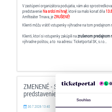
V zastúpení organizátora podujatia, vám ako sprostredkov
predstavenie
Na srdci mi hraj!
, ktoré sa malo konať dňa
13.
Amfiteáter Trnava, je
ZRUŠENÉ!
Klienti môžu vrátiť vstupenky výhradne na tom predajnom mie
Klienti, ktorí si vstupenky zakúpili na
zrušenom predajnom 
výhradne poštou, a to na adresu: Ticketportal SK, s.r.o...
ZMENENÉ - Shirley Valentine – di
predstavenie - 28.11.2026 o 18:00
Souhlas
30.7.2026 13:40