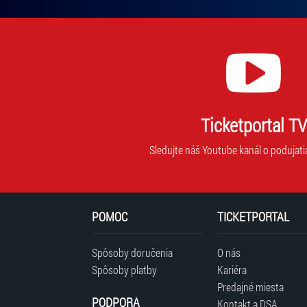
mailovú
adresu,
na
ktorú
vám
budeme
zasielať
novinky.
Ticketportal TV
Vaša
adresa
Sledujte náš Youtube kanál o podujati
nebude
zdieľaná
s
tretími
POMOC
TICKETPORTAL
stranami.
Spôsoby doručenia
O nás
Spôsoby platby
Kariéra
Predajné miesta
PODPORA
Kontakt a DSA