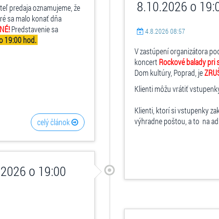
8.10.2026 o 19:
ateľ predaja oznamujeme, že
oré sa malo konať dňa
NÉ!
Predstavenie sa
4.8.2026 08:57
o 19:00 hod.
V zastúpení organizátora po
koncert
Rockové balady pri 
Dom kultúry, Poprad, je
ZRU
Klienti môžu vrátiť vstupenk
Klienti, ktorí si vstupenky za
výhradne poštou, a to na adre
celý článok
.2026 o 19:00