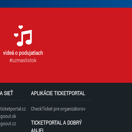
povinný
na
odber
newslettra.
Bez
súhlasu
nie
je
videá o podujatiach
možné
vás
#uzmaslistok
prihlásiť
na
odber.
A SIEŤ
APLIKÁCIE TICKETPORTAL
icketportal.cz
CheckTicket pre organizátorov
goout.sk
TICKETPORTAL A DOBRÝ
goout.cz
ANJEL