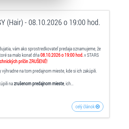
 (Hair) - 08.10.2026 o 19:00 hod.
dujatia, vám ako sprostredkovateľ predaja oznamujeme, že
ktoré sa malo konať dňa
08.10.2026 o 19:00 hod.
v STARS
echnických príčin ZRUŠENÉ!
y výhradne na tom predajnom mieste, kde si ich zakúpili.
kúpili na
zrušenom predajnom mieste
, ich...
celý článok