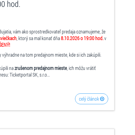
00 hod.
dujatia, vám ako sprostredkovateľ predaja oznamujeme, že
sviečkach
, ktorý sa mal konať dňa
8.10.2026 o 19:00 hod.
v
ŠENÝ!
y výhradne na tom predajnom mieste, kde si ich zakúpili.
kúpili na
zrušenom predajnom mieste
, ich môžu vrátiť
su: Ticketportal SK, s.r.o...
celý článok