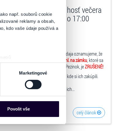
arodeniny Rádia SiTy: hosť večera
jako např. souborů cookie
na zámku - 29.08.2026 o 17:00
alizované reklamy a obsah,
ho, kdo vaše údaje používá a
dujatia, vám ako sprostredkovateľ predaja oznamujeme, že
 metrů
 Rádia SiTy: hosť večera Igor Kmeťo ml. na zámku
, ktoré sa
sk prstu)
o 17:00 hod.
v Šimák Zámok Pezinok, Pezinok, je
ZRUŠENÉ!
 podrobnostmi
. Svůj souhlas
Marketingové
y výhradne na tom predajnom mieste, kde si ich zakúpili.
kúpili na
zrušenom predajnom mieste
, ich...
es“), které mohou sbírat
ce mohou představovat
nalizaci obsahu a reklam.
Povolit vše
celý článok
Partneři tyto údaje mohou
 že používáte jejich služby.
lušné varianty. Svoji volbu