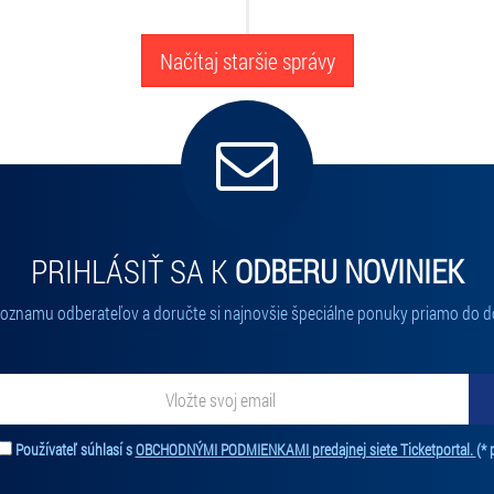
Načítaj staršie správy
PRIHLÁSIŤ SA K
ODBERU NOVINIEK
 zoznamu odberateľov a doručte si najnovšie špeciálne ponuky priamo do d
Používateľ súhlasí s
OBCHODNÝMI PODMIENKAMI predajnej siete Ticketportal.
(* 