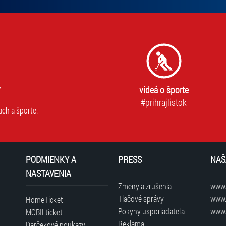
videá o športe
#prihrajlistok
ach a športe.
PODMIENKY A
PRESS
NAŠ
NASTAVENIA
Zmeny a zrušenia
www.t
Tlačové správy
www.
HomeTicket
Pokyny usporiadateľa
www.
MOBILticket
Reklama
Darčekové poukazy