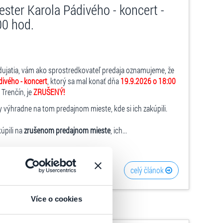
ster Karola Pádivého - koncert -
00 hod.
dujatia, vám ako sprostredkovateľ predaja oznamujeme, že
divého - koncert
, ktorý sa mal konať dňa
19.9.2026 o 18:00
Trenčín, je
ZRUŠENÝ!
y výhradne na tom predajnom mieste, kde si ich zakúpili.
kúpili na
zrušenom predajnom mieste
, ich...
celý článok
Více o cookies