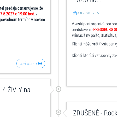
ateľ predaja oznamujeme, že
4.8.2026 12:15
7.5.2027 o 19:00 hod.
v
 pôvodnom termíne v novom
V zastúpení organizátora po
predstavenie
PRESSBURG S
Primaciálny palác, Bratislava,
Klienti môžu vrátiť vstupenk
Klienti, ktorí si vstupenky za
celý článok
4 ŽIVLY na
ZRUŠENÉ - Rocko