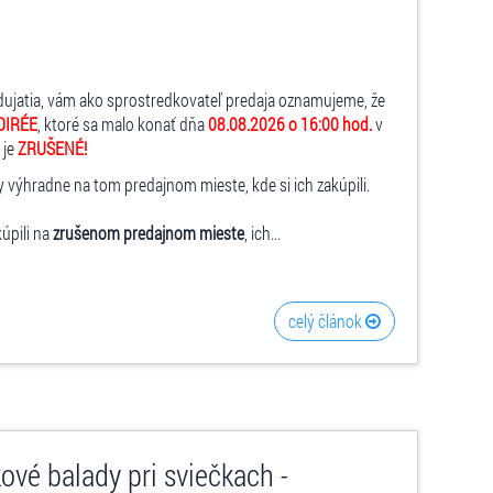
dujatia, vám ako sprostredkovateľ predaja oznamujeme, že
OIRÉE
, ktoré sa malo konať dňa
08.08.2026 o 16:00 hod.
v
 je
ZRUŠENÉ!
y výhradne na tom predajnom mieste, kde si ich zakúpili.
kúpili na
zrušenom predajnom mieste
, ich...
celý článok
vé balady pri sviečkach -