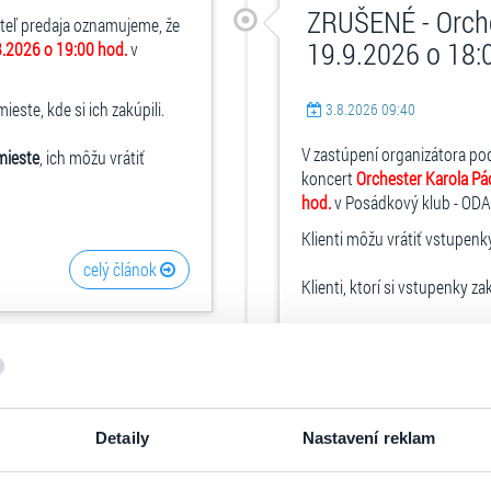
ZRUŠENÉ - Orche
ateľ predaja oznamujeme, že
19.9.2026 o 18:
8.2026 o 19:00 hod.
v
ste, kde si ich zakúpili.
3.8.2026 09:40
V zastúpení organizátora po
mieste
, ich môžu vrátiť
koncert
Orchester Karola Pá
hod.
v Posádkový klub - ODA 
Klienti môžu vrátiť vstupenk
celý článok
Klienti, ktorí si vstupenky za
vadelné
 hod.
Detaily
Nastavení reklam