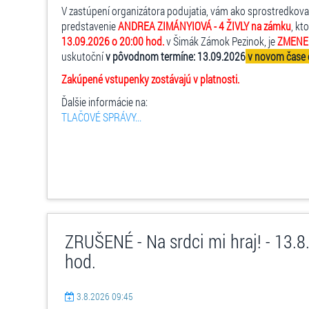
V zastúpení organizátora podujatia, vám ako sprostredkov
predstavenie
ANDREA ZIMÁNYIOVÁ - 4 ŽIVLY na zámku
, kt
13.09.2026 o 20:00 hod.
v Šimák Zámok Pezinok, je
ZMENE
uskutoční
v pôvodnom termíne: 13.09.2026
v novom čase 
Zakúpené vstupenky zostávajú v platnosti.
Ďalšie informácie na:
TLAČOVÉ SPRÁVY...
ZRUŠENÉ - Na srdci mi hraj! - 13.8
hod.
3.8.2026 09:45