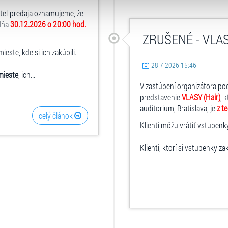
atí stránky v záložce „Cookies a jejich nastavení“.
ateľ predaja oznamujeme, že
 dňa
30.12.2026 o 20:00 hod.
ZRUŠENÉ - VLASY
ste, kde si ich zakúpili.
28.7.2026 15:46
mieste
, ich...
V zastúpení organizátora po
predstavenie
VLASY (Hair)
, 
auditorium, Bratislava, je
z t
celý článok
Klienti môžu vrátiť vstupenk
Klienti, ktorí si vstupenky za