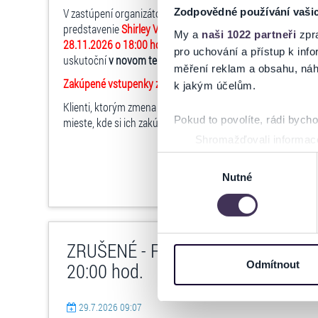
V zastúpení organizátora podujatia, vám ako sprostredkov
Zodpovědné používání vaši
predstavenie
Shirley Valentine – divadelné predstavenie
, k
My a
naši 1022 partneři
zpra
28.11.2026 o 18:00 hod.
v Historická radnica, Košice, je
ZM
pro uchování a přístup k in
uskutoční
v novom termíne: 18.11.2026 o 18:00 hod. v pô
měření reklam a obsahu, náh
Zakúpené vstupenky zostávajú v platnosti.
k jakým účelům.
Klienti, ktorým zmena nevyhovuje, môžu vrátiť vstupenky
Pokud to povolíte, rádi bych
mieste, kde si ich zakúpili najneskôr
do 2.8.2026!
Shromažďovali informace
Identifikovali vaše zaříz
Výběr
Zjistěte více o tom, jak zpr
Nutné
souhlasu
můžete kdykoliv změnit nebo 
Na těchto stránkách využívám
ZRUŠENÉ - Frank Sinatra & Friends
informace o vašem zařízení 
osobní údaje. Získané infor
Odmítnout
20:00 hod.
Tyto informace můžeme také s
zkombinovat s dalšími informa
29.7.2026 09:07
Jaké typy cookies používáme,