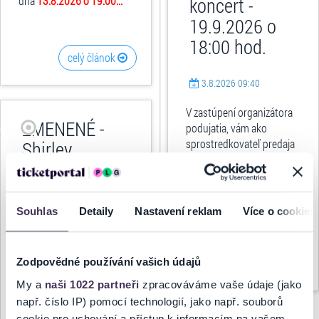
dňa
13.8.2026 o 19:00...
koncert -
19.9.2026 o
18:00 hod.
celý článok
3.8.2026 09:40
V zastúpení organizátora
ZMENENÉ -
podujatia, vám ako
sprostredkovateľ predaja
Shirley
oznamujeme, že koncert
Valentine –
Orchester Karola Pádivého
divadelné
- koncert
, ktorý sa mal
predstavenie -
konať dňa
19.9.2026...
Souhlas
Detaily
Nastavení reklam
Více o cookies
28.11.2026 o
18:00 hod.
celý článok
Zodpovědné používání vašich údajů
My a
naši 1022 partneři
zpracováváme vaše údaje (jako
30.7.2026 13:40
např. číslo IP) pomocí technologií, jako např. souborů
V zastúpení organizátora
cookie pro uchování a přístup k informacím na vašem