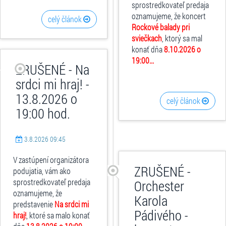
sprostredkovateľ predaja
oznamujeme, že koncert
celý článok
Rockové balady pri
sviečkach
, ktorý sa mal
konať dňa
8.10.2026 o
19:00...
ZRUŠENÉ - Na
srdci mi hraj! -
13.8.2026 o
celý článok
19:00 hod.
3.8.2026 09:45
V zastúpení organizátora
ZRUŠENÉ -
podujatia, vám ako
sprostredkovateľ predaja
Orchester
oznamujeme, že
Karola
predstavenie
Na srdci mi
Pádivého -
hraj!
, ktoré sa malo konať