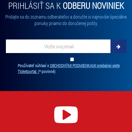
PRIHLÁSIŤ SA K
ODBERU NOVINIEK
Pridajte sa do zoznamu odberateľov a doručte si najnovšie špeciálne
ponuky priamo do doručenej pošty.
Vložte
svoj
email
Zadajte
svoju
Ten
Používateľ súhlasí s
OBCHODNÝMI PODMIENKAMI predajnej siete
e-
súh
Ticketportal.
(* povinné)
mailovú
je
adresu,
pov
na
na
ktorú
odb
new
vám
Bez
budeme
súh
zasielať
nie
novinky.
je
Vaša
mo