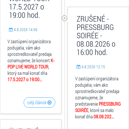
17.5.2027 o
19:00 hod.
ZRUŠENÉ -
PRESSBURG
4.8.2026 14:06
SOIRÉE -
V zastúpení organizátora
08.08.2026 o
podujatia, vám ako
16:00 hod.
sprostredkovateľ predaja
oznamujeme, že koncert
K-
POP LIVE WORLD TOUR
,
4.8.2026 12:15
ktorý sa mal konať dňa
V zastúpení organizátora
17.5.2027 o 19:00...
podujatia, vám ako
sprostredkovateľ predaja
oznamujeme, že
celý článok
predstavenie
PRESSBURG
SOIRÉE
, ktoré sa malo
konať dňa
08.08.202...