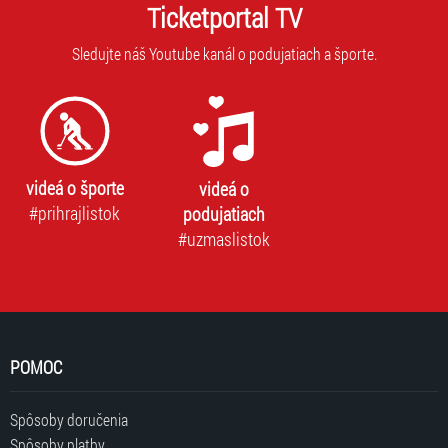
adresa
Ticketportal TV
vás
nebude
prih
zdieľaná
Sledujte náš Youtube kanál o podujatiach a športe.
na
s
odb
tretími
stranami.
videá o športe
videá o
#prihrajlistok
podujatiach
#uzmaslistok
POMOC
Spôsoby doručenia
Spôsoby platby