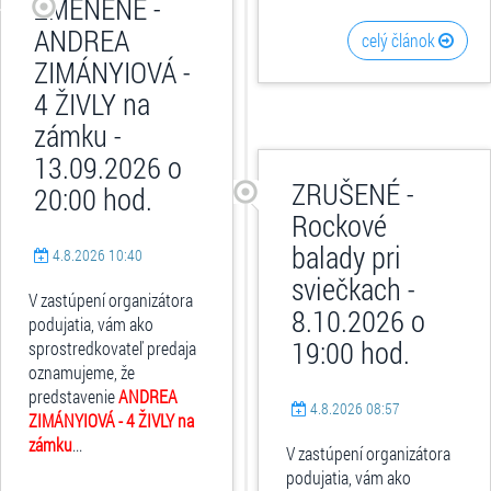
ZMENENÉ -
ANDREA
celý článok
ZIMÁNYIOVÁ -
4 ŽIVLY na
zámku -
13.09.2026 o
ZRUŠENÉ -
20:00 hod.
Rockové
balady pri
4.8.2026 10:40
sviečkach -
V zastúpení organizátora
8.10.2026 o
podujatia, vám ako
19:00 hod.
sprostredkovateľ predaja
oznamujeme, že
predstavenie
ANDREA
4.8.2026 08:57
ZIMÁNYIOVÁ - 4 ŽIVLY na
zámku
...
V zastúpení organizátora
podujatia, vám ako