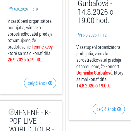
Gurbaľová -
6.8.2026 11:19
14.8.2026 o
19:00 hod.
V zastúpení organizátora
podujatia, vám ako
sprostredkovateľ predaja
6.8.2026 11:12
oznamujeme, že
predstavenie
Temné kecy
,
V zastúpení organizátora
ktoré sa malo konať dňa
podujatia, vám ako
25.9.2026 o 19:00...
sprostredkovateľ predaja
oznamujeme, že koncert
Dominika Gurbaľová
, ktorý
sa mal konať dňa
celý článok
14.8.2026 o 19:00...
celý článok
ZMENENÉ - K-
POP LIVE
WORLD TOUR -