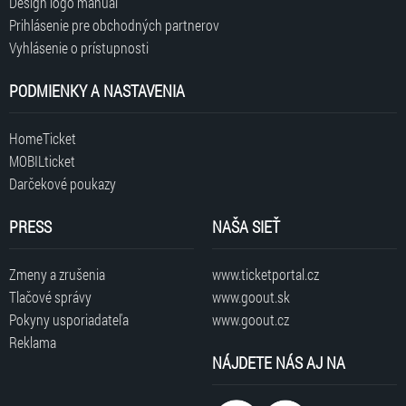
Design logo manuál
Prihlásenie pre obchodných partnerov
Vyhlásenie o prístupnosti
PODMIENKY A NASTAVENIA
HomeTicket
MOBILticket
Darčekové poukazy
PRESS
NAŠA SIEŤ
Zmeny a zrušenia
www.ticketportal.cz
Tlačové správy
www.goout.sk
Pokyny usporiadateľa
www.goout.cz
Reklama
NÁJDETE NÁS AJ NA