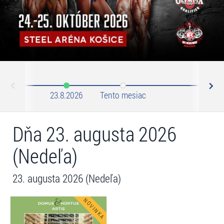
N
ev
23.8.2026
Tento mesiac
Septem
Dňa 23. augusta 2026
(Nedeľa)
23. augusta 2026 (Nedeľa)