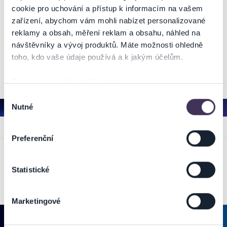
cookie pro uchování a přístup k informacím na vašem
zařízení, abychom vám mohli nabízet personalizované
SUMMER MUSIC
reklamy a obsah, měření reklam a obsahu, náhled na
návštěvníky a vývoj produktů. Máte možnosti ohledně
toho, kdo vaše údaje používá a k jakým účelům.
6.9.2026
Bratislava
Pokud to povolíte, rádi bychom také:
Shromažďovali informace o vaší geografické poloze,
Výběr
Nutné
které mohou být přesné na několik metrů
souhlasu
Identifikovali vaše zařízení pomocí aktivního
skenování pro konkrétní charakteristiky (otisk prstu)
Preferenční
Zjistěte více o tom, jak zpracováváme vaše osobní
údaje, a nastavte si předvolby v
části s podrobnostmi
.
Statistické
Svůj souhlas můžete kdykoliv změnit nebo odvolat v
části Prohlášení o souborech cookie.
Marketingové
Na těchto stránkách využíváme soubory cookies a další
obdobné technologie (dále jen „cookies“), které mohou