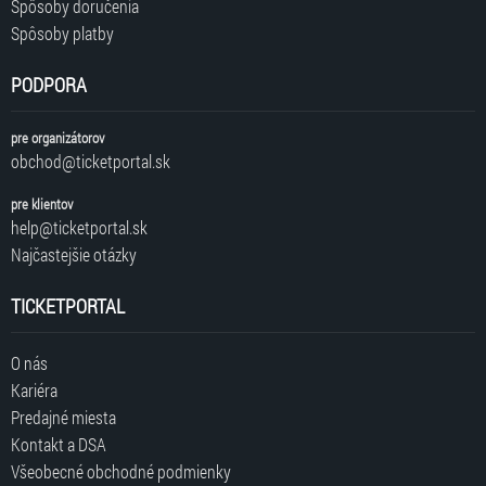
Spôsoby doručenia
Spôsoby platby
PODPORA
pre organizátorov
obchod@ticketportal.sk
pre klientov
help@ticketportal.sk
Najčastejšie otázky
TICKETPORTAL
O nás
Kariéra
Predajné miesta
Kontakt a DSA
Všeobecné obchodné podmienky