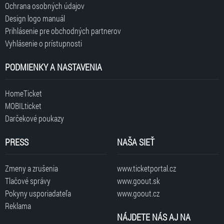
Ochrana osobných údajov
Design logo manuál
Prihlásenie pre obchodných partnerov
Vyhlásenie o prístupnosti
PODMIENKY A NASTAVENIA
HomeTicket
MOBILticket
Darčekové poukazy
PRESS
NAŠA SIEŤ
Zmeny a zrušenia
www.ticketportal.cz
Tlačové správy
www.goout.sk
Pokyny usporiadateľa
www.goout.cz
Reklama
NÁJDETE NÁS AJ NA