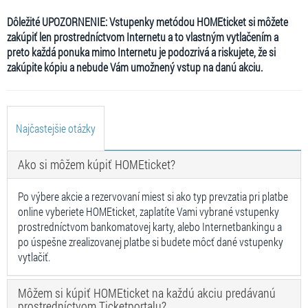
Dôležité UPOZORNENIE: Vstupenky metódou HOMEticket si môžete
zakúpiť len prostredníctvom Internetu a to vlastným vytlačením a
preto každá ponuka mimo Internetu je podozrivá a riskujete, že si
zakúpite kópiu a nebude Vám umožnený vstup na danú akciu.
Najčastejšie otázky
Ako si môžem kúpiť HOMEticket?
Po výbere akcie a rezervovaní miest si ako typ prevzatia pri platbe
online vyberiete HOMEticket, zaplatíte Vami vybrané vstupenky
prostredníctvom bankomatovej karty, alebo Internetbankingu a
po úspešne zrealizovanej platbe si budete môcť dané vstupenky
vytlačiť.
Môžem si kúpiť HOMEticket na každú akciu predávanú
prostredníctvom Ticketportalu?