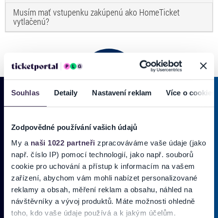
Musím mať vstupenku zakúpenú ako HomeTicket
vytlačenú?
Souhlas
Detaily
Nastavení reklam
Více o cookies
PRIHLÁSIŤ SA K
ODBERU NOVINIEK
Zodpovědné používání vašich údajů
Pridajte sa do zoznamu odberateľov a doručte si najnovšie špeciálne
My a
naši 1022 partneři
zpracováváme vaše údaje (jako
ponuky priamo do doručenej pošty.
např. číslo IP) pomocí technologií, jako např. souborů
cookie pro uchování a přístup k informacím na vašem
zařízení, abychom vám mohli nabízet personalizované
Vložte
reklamy a obsah, měření reklam a obsahu, náhled na
svoj
návštěvníky a vývoj produktů. Máte možnosti ohledně
email
Zadajte
toho, kdo vaše údaje používá a k jakým účelům.
svoju