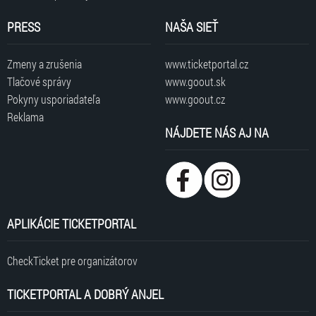
PRESS
NAŠA SIEŤ
Zmeny a zrušenia
www.ticketportal.cz
Tlačové správy
www.goout.sk
Pokyny usporiadateľa
www.goout.cz
Reklama
NÁJDETE NÁS AJ NA
APLIKÁCIE TICKETPORTAL
CheckTicket pre organizátorov
TICKETPORTAL A DOBRÝ ANJEL