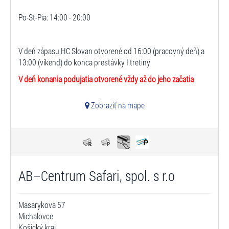
Po-St-Pia: 14:00 - 20:00
V deň zápasu HC Slovan otvorené od 16:00 (pracovný deň) a
13:00 (víkend) do konca prestávky I.tretiny
V deň konania podujatia otvorené vždy až do jeho začatia
Zobraziť na mape
AB–Centrum Safari, spol. s r.o
Masarykova 57
Michalovce
Košický kraj