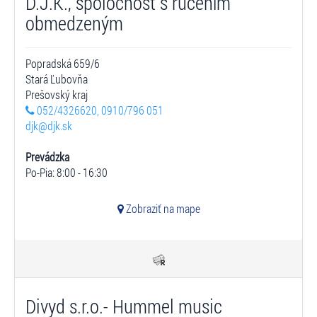
D.J.K., spoločnosť s ručením
obmedzeným
Popradská 659/6
Stará Ľubovňa
Prešovský kraj
052/4326620, 0910/796 051
djk@djk.sk
Prevádzka
Po-Pia: 8:00 - 16:30
Zobraziť na mape
Divyd s.r.o.- Hummel music