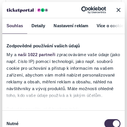
Souhlas
Detaily
Nastavení reklam
Více o cookies
CK Eurotour, s.r.o.
Zodpovědné používání vašich údajů
Hlavná 52
Stropkov
My a
naši 1022 partneři
zpracováváme vaše údaje (jako
Prešovský kraj
např. číslo IP) pomocí technologií, jako např. souborů
0948/987 822
cookie pro uchování a přístup k informacím na vašem
eurotoursp@gmail.com
zařízení, abychom vám mohli nabízet personalizované
reklamy a obsah, měření reklam a obsahu, náhled na
Prevádzka
návštěvníky a vývoj produktů. Máte možnosti ohledně
Po-Pia: 8:00 - 15:00
toho, kdo vaše údaje používá a k jakým účelům.
Zobraziť na mape
Pokud to povolíte, rádi bychom také:
Shromažďovali informace o vaší geografické poloze,
Výběr
Nutné
které mohou být přesné na několik metrů
souhlasu