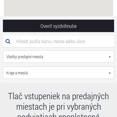
Overiť vyzdvihnutie
Všetky predajné miesta
Kraje a mestá
Tlač vstupeniek na predajných
miestach je pri vybraných
podujatiach spoplatnená