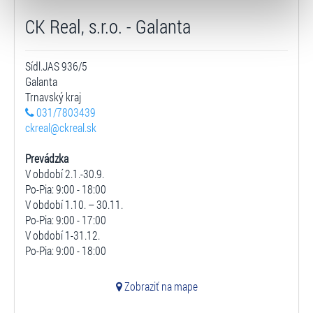
typy cookies používáme, naleznete níže. Možnosti
zpracování upravíte zaškrtnutím příslušné varianty. Svoji
CK Real, s.r.o. - Galanta
volbu můžete kdykoliv změnit v zápatí stránky v záložce
„Cookies a jejich nastavení“.
Sídl.JAS 936/5
Galanta
Trnavský kraj
031/7803439
ckreal@ckreal.sk
Prevádzka
V období 2.1.-30.9.
Po-Pia: 9:00 - 18:00
V období 1.10. – 30.11.
Po-Pia: 9:00 - 17:00
V období 1-31.12.
Po-Pia: 9:00 - 18:00
Zobraziť na mape