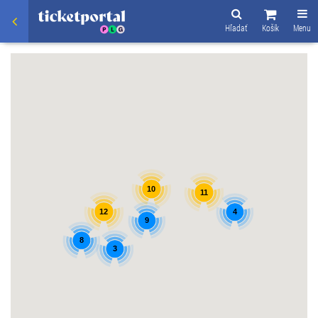
Hľadať
Košík
Menu
10
11
12
4
9
8
3