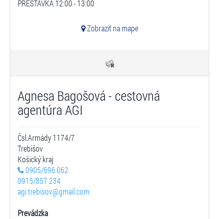
PRESTÁVKA 12:00 - 13:00
Zobraziť na mape
Agnesa Bagošová - cestovná
agentúra AGI
Čsl.Armády 1174/7
Trebišov
Košický kraj
0905/696 062
0915/857 234
agi.trebisov@gmail.com
Prevádzka