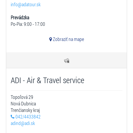
info@adatour.sk
Prevádzka
Po-Pia: 9:00 - 17:00
Zobraziť na mape
ADI - Air & Travel service
Topoľová 29
Nová Dubnica
Trenčiansky kraj
042/4433842
adind@adi.sk