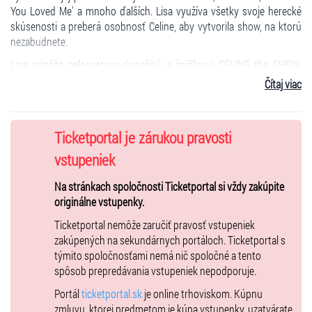
You Loved Me' a mnoho ďalších. Lisa využíva všetky svoje herecké
skúsenosti a preberá osobnosť Celine, aby vytvorila show, na ktorú
nezabudnete.
Lisa prináša celosvetovo úspešnú a špičkovú CELINE the SHOW,
ktorá je poctou The Legend, neporovnateľnej Celine Dion. Nenechajte
Čítaj viac
si ju ujsť v štyroch mestách Slovenska!
Ticketportal je zárukou pravosti
vstupeniek
Predaj len formou Hometicket !
Na stránkach spoločnosti Ticketportal si vždy zakúpite
originálne vstupenky.
Ticketportal nemôže zaručiť pravosť vstupeniek
zakúpených na sekundárnych portáloch. Ticketportal s
týmito spoločnosťami nemá nič spoločné a tento
spôsob prepredávania vstupeniek nepodporuje.
Portál
ticketportal.sk
je online trhoviskom. Kúpnu
zmluvu, ktorej predmetom je kúpa vstupenky, uzatvárate