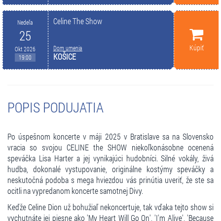
Celine The Show
Nedeľa
25
Kúpiť
Dom umenia
Okt 2026
KOŠICE
19:00
POPIS PODUJATIA
Po úspešnom koncerte v máji 2025 v Bratislave sa na Slovensko
vracia so svojou CELINE the SHOW niekoľkonásobne ocenená
speváčka Lisa Harter a jej vynikajúci hudobníci. Silné vokály, živá
hudba, dokonalé vystupovanie, originálne kostýmy speváčky a
neskutočná podoba s mega hviezdou vás prinútia uveriť, že ste sa
ocitli na vypredanom koncerte samotnej Divy.
Keďže Celine Dion už bohužiaľ nekoncertuje, tak vďaka tejto show si
vychutnáte jej piesne ako 'My Heart Will Go On', 'I'm Alive', 'Because