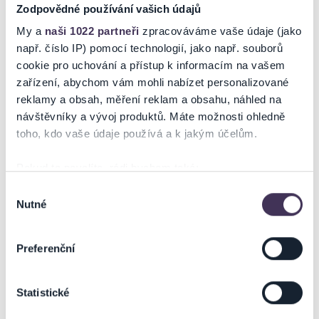
GALÉRIA
Zodpovědné používání vašich údajů
My a
naši 1022 partneři
zpracováváme vaše údaje (jako
např. číslo IP) pomocí technologií, jako např. souborů
cookie pro uchování a přístup k informacím na vašem
zařízení, abychom vám mohli nabízet personalizované
reklamy a obsah, měření reklam a obsahu, náhled na
návštěvníky a vývoj produktů. Máte možnosti ohledně
NA MAPE
toho, kdo vaše údaje používá a k jakým účelům.
Pokud to povolíte, rádi bychom také:
Shromažďovali informace o vaší geografické poloze,
Výběr
Nutné
které mohou být přesné na několik metrů
souhlasu
Identifikovali vaše zařízení pomocí aktivního
skenování pro konkrétní charakteristiky (otisk prstu)
Preferenční
ZOBRAZIŤ MAPU
Zjistěte více o tom, jak zpracováváme vaše osobní
údaje, a nastavte si předvolby v
části s podrobnostmi
.
Statistické
Svůj souhlas můžete kdykoliv změnit nebo odvolat v
části Prohlášení o souborech cookie.