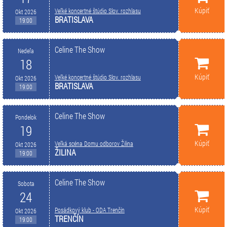
Kúpiť
Veľké koncertné štúdio Slov. rozhlasu
Okt 2026
BRATISLAVA
19:00
Celine The Show
Nedeľa
18
Kúpiť
Veľké koncertné štúdio Slov. rozhlasu
Okt 2026
BRATISLAVA
19:00
Celine The Show
Pondelok
19
Kúpiť
Veľká scéna Domu odborov Žilina
Okt 2026
ŽILINA
19:00
Celine The Show
Sobota
24
Kúpiť
Posádkový klub - ODA Trenčín
Okt 2026
TRENČÍN
19:00