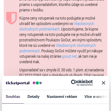
priamo s usporiadateľom, ktorého údaje sú uvedené
priamo v košíku.
Kúpne ceny vstupeniek na toto podujatie je možné
uhradiť len spôsobmi uvedenými vo
Všeobecných
obchodných podmienkach
. Upozorňujeme, že kúpne
ceny vstupeniek na toto podujatie nie je možné uhradiť
prostredníctvom Poukazov GoOut, ani inými spôsobmi,
ktoré nie sú uvedené vo
Všeobecných obchodných
podmienkach
. Poukazy GoOut môžete využiť pri nákupe
vstupeniek na našej stránke
goout.net
, ak tam nie je
uvedené inak.
Usporiadateľ sa v zmysle čl. 30 ods. 1 písm. e) nariadenia
EÚ 2022/2065 (Akt o digitálnych službách, DSA) zaviazal
ponúkať na portáli
www.ticketportal.sk
, iba výrobky alebo
služby, ktoré sú v súlade s uplatniteľným právom
Európskej únie. Príslušné informácie a kontakty podľa
Souhlas
Detaily
Nastavení reklam
Více o cookies
DSA nájdete na stránke
tu
.