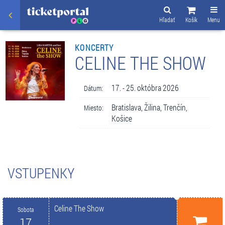
Hľadať
Košík
Menu
KONCERTY
CELINE THE SHOW
17. - 25. októbra 2026
Dátum:
Bratislava, Žilina, Trenčín,
Miesto:
Košice
VSTUPENKY
Celine The Show
Sobota
17