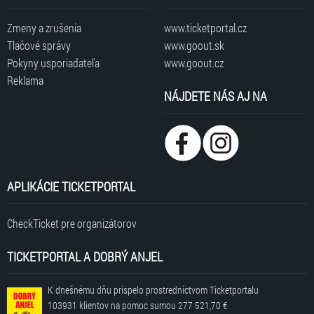
Zmeny a zrušenia
www.ticketportal.cz
Tlačové správy
www.goout.sk
Pokyny usporiadateľa
www.goout.cz
Reklama
NÁJDETE NÁS AJ NA
APLIKÁCIE TICKETPORTAL
CheckTicket pre organizátorov
TICKETPORTAL A DOBRÝ ANJEL
K dnešnému dňu prispelo prostredníctvom Ticketportalu
103931 klientov
na pomoc sumou
277 521,70 €