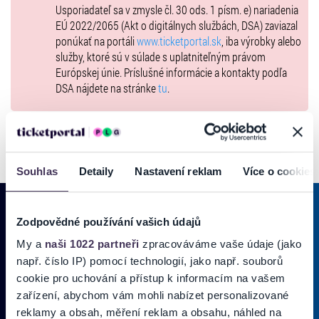
Usporiadateľ sa v zmysle čl. 30 ods. 1 písm. e) nariadenia
EÚ 2022/2065 (Akt o digitálnych službách, DSA) zaviazal
ponúkať na portáli
www.ticketportal.sk
, iba výrobky alebo
služby, ktoré sú v súlade s uplatniteľným právom
Európskej únie. Príslušné informácie a kontakty podľa
DSA nájdete na stránke
tu
.
Souhlas
Detaily
Nastavení reklam
Více o cookies
Zodpovědné používání vašich údajů
My a
naši 1022 partneři
zpracováváme vaše údaje (jako
PRIHLÁSIŤ SA K
ODBERU NOVINIEK
např. číslo IP) pomocí technologií, jako např. souborů
Pridajte sa do zoznamu odberateľov a doručte si najnovšie špeciálne
cookie pro uchování a přístup k informacím na vašem
ponuky priamo do doručenej pošty.
zařízení, abychom vám mohli nabízet personalizované
reklamy a obsah, měření reklam a obsahu, náhled na