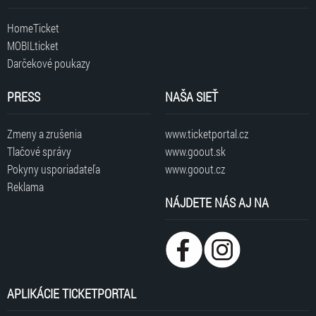
HomeTicket
MOBILticket
Darčekové poukazy
PRESS
NAŠA SIEŤ
Zmeny a zrušenia
www.ticketportal.cz
Tlačové správy
www.goout.sk
Pokyny usporiadateľa
www.goout.cz
Reklama
NÁJDETE NÁS AJ NA
APLIKÁCIE TICKETPORTAL