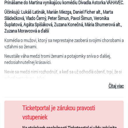
Prinášame do Martina vynikajúcu komédiu Divadla Astorka VÁHAVEC.
Účinkujú: Lukáš Latinák, Marián Miezga, Daniel Ficher alt., Marta
Sládečková, Vlado Černý, Peter Šimun, Pavol Šimun, Veronika
Šuplatová, Agáta Spišáková, Zuzana Konečná, Mária Shumerová alt.,
Zuzana Moravcová a ďalší
Komédia o mužovi, ktorý sa neprestajne zaoberá svojimi chorobami a
vzťahmi so ženami.
Neustále váha medzi tromi ženami a potajomky sníva o ďalšej,
nedosiahnuteľnej krásavici.
Nevie sa medzi nimi rozhodnúť, a keď sa už odhodlá oženiť, trpí, že si
vybral nesprávne. Jeho
Čítaj viac
pochybnosti a nerozhodnosť vedú k tomu, že skutočné šťastie mu
uniká.
Atmosféra hry je typicky levinovská, komponovaná poetickým
Ticketportal je zárukou pravosti
jazykom plným metafor, s
vstupeniek
rýchlymi zvratmi a grotesknými situáciami, zaplnená postavami,
ktoré vyvolávajú smiech aj
Na stránkach spoločnosti Ticketportal si vždy zakúpite