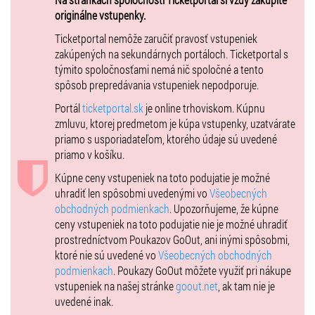
originálne vstupenky.
súcit.
Ticketportal nemôže zaručiť pravosť vstupeniek
zakúpených na sekundárnych portáloch. Ticketportal s
Réžia: Lukasz Kos
týmito spoločnosťami nemá nič spoločné a tento
spôsob prepredávania vstupeniek nepodporuje.
Portál
ticketportal.sk
je online trhoviskom. Kúpnu
zmluvu, ktorej predmetom je kúpa vstupenky, uzatvárate
priamo s usporiadateľom, ktorého údaje sú uvedené
priamo v košíku.
Kúpne ceny vstupeniek na toto podujatie je možné
uhradiť len spôsobmi uvedenými vo
Všeobecných
obchodných podmienkach
. Upozorňujeme, že kúpne
ceny vstupeniek na toto podujatie nie je možné uhradiť
prostredníctvom Poukazov GoOut, ani inými spôsobmi,
ktoré nie sú uvedené vo
Všeobecných obchodných
podmienkach
. Poukazy GoOut môžete využiť pri nákupe
vstupeniek na našej stránke
goout.net
, ak tam nie je
uvedené inak.