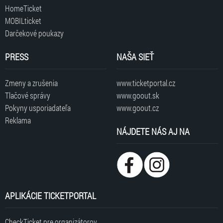
HomeTicket
MOBILticket
Darčekové poukazy
PRESS
NAŠA SIEŤ
Zmeny a zrušenia
www.ticketportal.cz
Tlačové správy
www.goout.sk
Pokyny usporiadateľa
www.goout.cz
Reklama
NÁJDETE NÁS AJ NA
APLIKÁCIE TICKETPORTAL
CheckTicket pre organizátorov