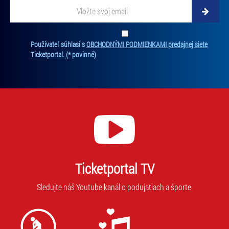
Vložte svoj email
Zadajte svoju e-mailovú adresu, na ktorú vám budeme zasielať novinky.
Ten
Používateľ súhlasí s
OBCHODNÝMI PODMIENKAMI predajnej siete
Ticketportal.
(* povinné)
Ticketportal TV
Sledujte náš Youtube kanál o podujatiach a športe.