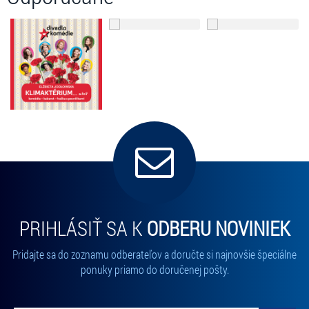
LAPIŠÁKOVÁ,
Katarína BRYCHTOVÁ / Daniela KUFFELOVÁ / Jana VALOCKÁ
texty piesní: Martin Sarvaš, hudobná produkcia: Ľubo Horňák,
vokálne naštudovanie: Lenka
Paulíková, pohybová spolupráca: Ivana Antolová, scéna: Tibor Csóka,
Svetozár Sprušanský,
kostýmy: Alexandra Grusková, réžia: Svetozár Sprušanský
dĺžka predstavenia: 2 hod. 45 min. (vrátane prestávky)
Predstavenie je vhodné pre divákov od 15 rokov.
Zľavy a vstupenky: bez zľavy
PRIHLÁSIŤ SA K
ODBERU NOVINIEK
Pridajte sa do zoznamu odberateľov a doručte si najnovšie špeciálne
ponuky priamo do doručenej pošty.