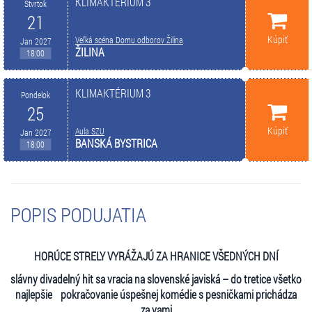
KLIMAKTÉRIUM 3
Štvrtok
21
Kúpiť
Veľká scéna Domu odborov Žilina
Jan 2027
ŽILINA
18:00
KLIMAKTÉRIUM 3
Pondelok
25
Kúpiť
Aula SZU
Jan 2027
BANSKÁ BYSTRICA
18:00
POPIS PODUJATIA
HORÚCE STRELY VYRÁŽAJÚ ZA HRANICE VŠEDNÝCH DNÍ
slávny divadelný hit sa vracia na slovenské javiská – do tretice všetko
najlepšie pokračovanie úspešnej komédie s pesničkami prichádza
za vami