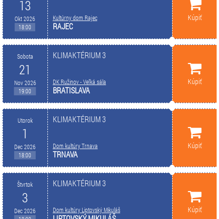
13
Kúpiť
Kultúrny dom Rajec
Okt 2026
RAJEC
18:00
KLIMAKTÉRIUM 3
Sobota
21
Kúpiť
DK Ružinov - Veľká sála
Nov 2026
BRATISLAVA
19:00
KLIMAKTÉRIUM 3
Utorok
1
Kúpiť
Dom kultúry Trnava
Dec 2026
TRNAVA
18:00
KLIMAKTÉRIUM 3
Štvrtok
3
Kúpiť
Dom kultúry Liptovský Mikuláš
Dec 2026
LIPTOVSKÝ MIKULÁŠ
18:00