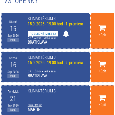
VSTUPENKY
KLIMAKTÉRIUM 3
Utorok
15.9. 2026 - 19.00 hod - 1. premiéra
15
POSLEDNÉ MIESTA
Kúpiť
Sep 2026
DK Ružinov - Veľká sála
19:00
BRATISLAVA
KLIMAKTÉRIUM 3
Streda
16.9. 2026 - 19.00 hod - 2. premiéra
16
Kúpiť
DK Ružinov - Veľká sála
Sep 2026
BRATISLAVA
19:00
KLIMAKTÉRIUM 3
Pondelok
21
Kúpiť
Sála Strojár
Sep 2026
MARTIN
18:00