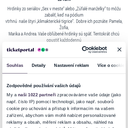
Hrdinky zo seriálov „Sex v meste“ alebo „Zúfalé manželky“ to môžu
zabaliť, keď na pódium
vtrhnú naše štyri „klimakterické tigrice“. Dobre ich poznáte: Pamela,
Žofia,
Marika a Andrea. Vaše obľúbené hrdinky sú späť. Tentokrát chcú
opustiť každodennú
realitu a zabehnutú rutinu. V ústrety novým dobrodružstvám! Nie je
to však také jednoduché...
Čítaj viac
Sú neustále prenasledované mužmi. Manželom, milencom, trénerom,
Souhlas
Detaily
Nastavení reklam
Více o cookies
snúbencom, ex-
partnerom, synom, priateľom, otcom, kolegom z práce... a
Heňom. Ale ich túžba po zmene a odhodlanie niečo so svojím
Ticketportal je zárukou pravosti
Zodpovědné používání vašich údajů
životom urobiť sú veľké. Kam sa vybrať? Chata, lyžovačka,
vstupeniek
kúpele, wellnes pobyt...? Nie! Ak zmena – tak poriadna! Ak si vyhodiť
My a
naši 1022 partneři
zpracováváme vaše údaje (jako
z kopýtka – tak
např. číslo IP) pomocí technologií, jako např. souborů
Na stránkach spoločnosti Ticketportal si vždy zakúpite
parádne! Ich kroky smerujú na Malorku!
originálne vstupenky.
cookie pro uchování a přístup k informacím na vašem
Príďte sa aj vy odreagovať! Uvoľniť sa a slobodne sa smiať.
zařízení, abychom vám mohli nabízet personalizované
Ticketportal nemôže zaručiť pravosť vstupeniek
Doprajte si pôžitok radosti, zábavy a dobrej nálady.
reklamy a obsah, měření reklam a obsahu, náhled na
zakúpených na sekundárnych portáloch. Ticketportal s