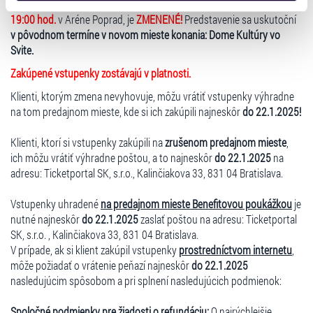
získali v důsledku toho, že používáte jejich služby. Jaké
PRAGUE FILM ORCHESTRA
, ktoré sa malo konať dňa
15.4.2025 o
typy cookies používáme, naleznete níže. Možnosti
19:00 hod.
v Aréne Poprad, je
ZMENENÉ!
Predstavenie sa uskutoční
v pôvodnom termíne v novom mieste konania: Dome Kultúry vo
zpracování upravíte zaškrtnutím příslušné varianty. Svoji
Svite.
volbu můžete kdykoliv změnit v zápatí stránky v záložce
„Cookies a jejich nastavení“.
Zakúpené vstupenky zostávajú v platnosti.
Klienti, ktorým zmena nevyhovuje, môžu vrátiť vstupenky výhradne
na tom predajnom mieste, kde si ich zakúpili najneskôr
do 22.1.2025!
Klienti, ktorí si vstupenky zakúpili na
zrušenom predajnom mieste
,
ich môžu vrátiť výhradne poštou, a to najneskôr
do 22.1.2025
na
adresu: Ticketportal SK, s.r.o., Kalinčiakova 33, 831 04 Bratislava.
Vstupenky uhradené
na predajnom mieste Benefitovou poukážkou
je
nutné najneskôr
do 22.1.2025
zaslať poštou na adresu: Ticketportal
SK, s.r.o. , Kalinčiakova 33, 831 04 Bratislava.
V prípade, ak si klient zakúpil vstupenky
prostredníctvom internetu
,
môže požiadať o vrátenie peňazí najneskôr
do 22.1.2025
nasledujúcim spôsobom a pri splnení nasledujúcich podmienok:
Spoločné podmienky pre žiadosti o refundáciu:
O najrýchlejšie