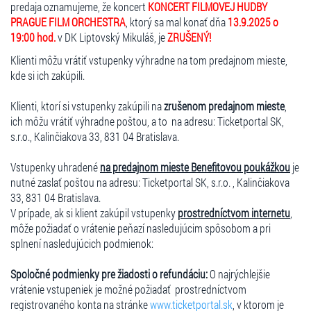
predaja oznamujeme, že koncert
KONCERT FILMOVEJ HUDBY
PRAGUE FILM ORCHESTRA
, ktorý sa mal konať dňa
13.9.2025 o
19:00 hod.
v DK Liptovský Mikuláš, je
ZRUŠENÝ!
Klienti môžu vrátiť vstupenky výhradne na tom predajnom mieste,
kde si ich zakúpili.
Klienti, ktorí si vstupenky zakúpili na
zrušenom predajnom mieste
,
ich môžu vrátiť výhradne poštou, a to na adresu: Ticketportal SK,
s.r.o., Kalinčiakova 33, 831 04 Bratislava.
Vstupenky uhradené
na predajnom mieste Benefitovou poukážkou
je
nutné zaslať poštou na adresu: Ticketportal SK, s.r.o. , Kalinčiakova
33, 831 04 Bratislava.
V prípade, ak si klient zakúpil vstupenky
prostredníctvom internetu
,
môže požiadať o vrátenie peňazí nasledujúcim spôsobom a pri
splnení nasledujúcich podmienok:
Spoločné podmienky pre žiadosti o refundáciu:
O najrýchlejšie
vrátenie vstupeniek je možné požiadať prostredníctvom
registrovaného konta na stránke
www.ticketportal.sk
, v ktorom je