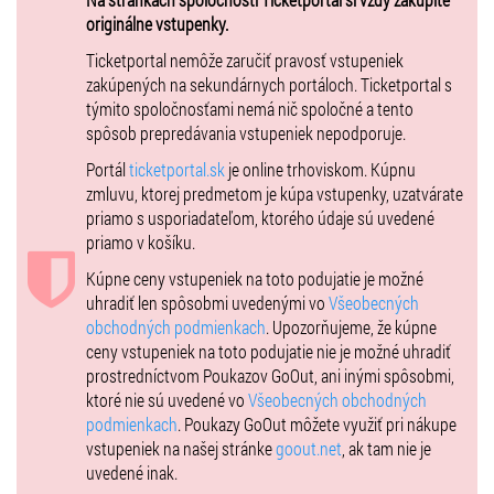
originálne vstupenky.
Ticketportal nemôže zaručiť pravosť vstupeniek
zakúpených na sekundárnych portáloch. Ticketportal s
týmito spoločnosťami nemá nič spoločné a tento
spôsob prepredávania vstupeniek nepodporuje.
Portál
ticketportal.sk
je online trhoviskom. Kúpnu
zmluvu, ktorej predmetom je kúpa vstupenky, uzatvárate
priamo s usporiadateľom, ktorého údaje sú uvedené
priamo v košíku.
Kúpne ceny vstupeniek na toto podujatie je možné
uhradiť len spôsobmi uvedenými vo
Všeobecných
obchodných podmienkach
. Upozorňujeme, že kúpne
ceny vstupeniek na toto podujatie nie je možné uhradiť
prostredníctvom Poukazov GoOut, ani inými spôsobmi,
ktoré nie sú uvedené vo
Všeobecných obchodných
podmienkach
. Poukazy GoOut môžete využiť pri nákupe
vstupeniek na našej stránke
goout.net
, ak tam nie je
uvedené inak.