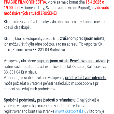
PRAGUE FILM ORCHESTRA
, ktoré sa malo konať dňa
15.4.2025 o
19:00 hod.
v Dome kultúry, Svit (pôvodne Aréne Poprad), je
z dôvodu
neočakávaných situácií ZRUŠENÉ!
Klienti môžu vrátiť vstupenky výhradne na tom predajnom mieste,
kde si ich zakúpili.
Klienti, ktorí si vstupenky zakúpili na
zrušenom predajnom mieste
,
ich môžu vrátiť výhradne poštou, a to na adresu: Ticketportal SK,
s.r.o., Kalinčiakova 33, 831 04 Bratislava.
Vstupenky uhradené
na predajnom mieste Benefitovou poukážkou
je
nutné zaslať poštou na adresu: Ticketportal SK, s.r.o. , Kalinčiakova
33, 831 04 Bratislava.
V prípade, ak si klient zakúpil vstupenky
prostredníctvom internetu
,
môže požiadať o vrátenie peňazí nasledujúcim spôsobom a pri
splnení nasledujúcich podmienok:
Spoločné podmienky pre žiadosti o refundáciu:
O najrýchlejšie
vrátenie vstupeniek je možné požiadať prostredníctvom
registrovaného konta na stránke
www.ticketportal.sk
, v ktorom je