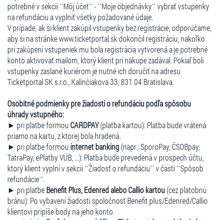
potrebné v sekcii ``Môj účet`` - ``Moje objednávky`` vybrať vstupenky
na refundáciu a vyplniť všetky požadované údaje.
V prípade, ak si klient zakúpil vstupenky bez registrácie, odporúčame,
aby si na stránke www.ticketportal.sk dokončil registráciu, nakoľko
pri zakúpení vstupeniek mu bola registrácia vytvorená a je potrebné
konto aktivovať mailom, ktorý klient pri nákupe zadával. Pokiaľ boli
vstupenky zaslané kuriérom je nutné ich doručiť na adresu
Ticketportal SK s.r.o., Kalinčiakova 33, 831 04 Bratislava.
Osobitné podmienky pre žiadosti o refundáciu podľa spôsobu
úhrady vstupného:
► pri platbe formou
CARDPAY
(platba kartou): Platba bude vrátená
priamo na kartu, z ktorej bola hradená.
► pri platbe formou
internet banking
(napr.: SporoPay, ČSOBpay,
TatraPay, ePlatby VÚB, ...): Platba bude prevedená v prospech účtu,
ktorý klient vyplní v sekcii ``Žiadosť o refundáciu`` v časti ``Spôsob
refundácie``.
► pri platbe
Benefit Plus, Edenred alebo Callio kartou
(cez platobnú
bránu): Po vybavení žiadosti spoločnosť Benefit plus/Edenred/Callio
klientovi pripíše body na jeho konto.