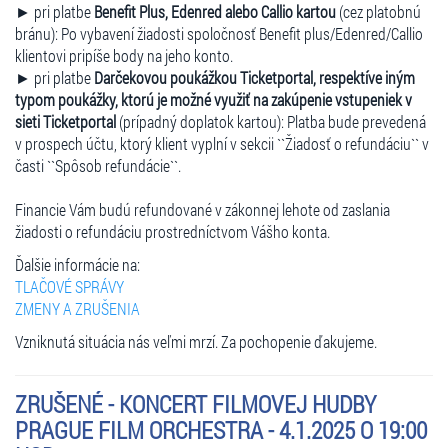
► pri platbe
Benefit Plus, Edenred alebo Callio kartou
(cez platobnú
bránu): Po vybavení žiadosti spoločnosť Benefit plus/Edenred/Callio
klientovi pripíše body na jeho konto.
► pri platbe
Darčekovou poukážkou Ticketportal, respektíve iným
typom poukážky, ktorú je možné využiť na zakúpenie vstupeniek v
sieti Ticketportal
(prípadný doplatok kartou): Platba bude prevedená
v prospech účtu, ktorý klient vyplní v sekcii ``Žiadosť o refundáciu`` v
časti ``Spôsob refundácie``.
Financie Vám budú refundované v zákonnej lehote od zaslania
žiadosti o refundáciu prostredníctvom Vášho konta.
Ďalšie informácie na:
TLAČOVÉ SPRÁVY
ZMENY A ZRUŠENIA
Vzniknutá situácia nás veľmi mrzí. Za pochopenie ďakujeme.
ZRUŠENÉ - KONCERT FILMOVEJ HUDBY
PRAGUE FILM ORCHESTRA - 4.1.2025 O 19:00