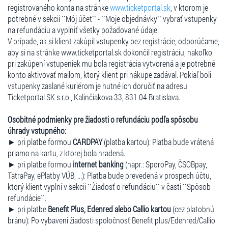
registrovaného konta na stránke
www.ticketportal.sk
, v ktorom je
potrebné v sekcii ``Môj účet`` - ``Moje objednávky`` vybrať vstupenky
na refundáciu a vyplniť všetky požadované údaje.
V prípade, ak si klient zakúpil vstupenky bez registrácie, odporúčame,
aby si na stránke www.ticketportal.sk dokončil registráciu, nakoľko
pri zakúpení vstupeniek mu bola registrácia vytvorená a je potrebné
konto aktivovať mailom, ktorý klient pri nákupe zadával. Pokiaľ boli
vstupenky zaslané kuriérom je nutné ich doručiť na adresu
Ticketportal SK s.r.o., Kalinčiakova 33, 831 04 Bratislava.
Osobitné podmienky pre žiadosti o refundáciu podľa spôsobu
úhrady vstupného:
► pri platbe formou
CARDPAY
(platba kartou): Platba bude vrátená
priamo na kartu, z ktorej bola hradená.
► pri platbe formou
internet banking
(napr.: SporoPay, ČSOBpay,
TatraPay, ePlatby VÚB, ...): Platba bude prevedená v prospech účtu,
ktorý klient vyplní v sekcii ``Žiadosť o refundáciu`` v časti ``Spôsob
refundácie``.
► pri platbe
Benefit Plus, Edenred alebo Callio kartou
(cez platobnú
bránu): Po vybavení žiadosti spoločnosť Benefit plus/Edenred/Callio