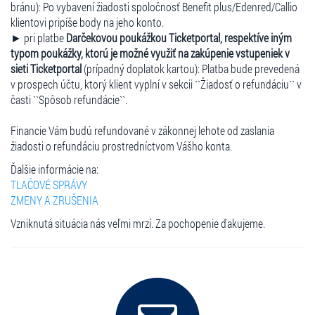
bránu): Po vybavení žiadosti spoločnosť Benefit plus/Edenred/Callio
klientovi pripíše body na jeho konto.
► pri platbe
Darčekovou poukážkou Ticketportal, respektíve iným
typom poukážky, ktorú je možné využiť na zakúpenie vstupeniek v
sieti Ticketportal
(prípadný doplatok kartou): Platba bude prevedená
v prospech účtu, ktorý klient vyplní v sekcii ``Žiadosť o refundáciu`` v
časti ``Spôsob refundácie``.
Financie Vám budú refundované v zákonnej lehote od zaslania
žiadosti o refundáciu prostredníctvom Vášho konta.
Ďalšie informácie na:
TLAČOVÉ SPRÁVY
ZMENY A ZRUŠENIA
Vzniknutá situácia nás veľmi mrzí. Za pochopenie ďakujeme.