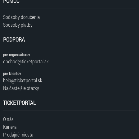
POMOC
Spôsoby doručenia
Spôsoby platby
PODPORA
pre organizátorov
obchod@ticketportal.sk
pre klientov
help@ticketportal.sk
Najčastejšie otázky
TICKETPORTAL
O nás
Kariéra
Predajné miesta