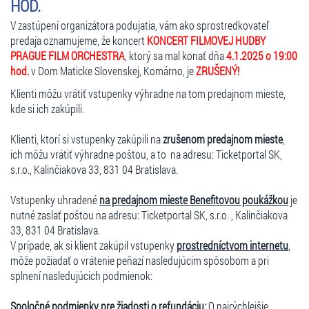
HOD.
V zastúpení organizátora podujatia, vám ako sprostredkovateľ
predaja oznamujeme, že koncert
KONCERT FILMOVEJ HUDBY
PRAGUE FILM ORCHESTRA
, ktorý sa mal konať dňa
4.1.2025 o 19:00
hod.
v Dom Maticke Slovenskej, Komárno, je
ZRUŠENÝ!
Klienti môžu vrátiť vstupenky výhradne na tom predajnom mieste,
kde si ich zakúpili.
Klienti, ktorí si vstupenky zakúpili na
zrušenom predajnom mieste
,
ich môžu vrátiť výhradne poštou, a to na adresu: Ticketportal SK,
s.r.o., Kalinčiakova 33, 831 04 Bratislava.
Vstupenky uhradené
na predajnom mieste Benefitovou poukážkou
je
nutné zaslať poštou na adresu: Ticketportal SK, s.r.o. , Kalinčiakova
33, 831 04 Bratislava.
V prípade, ak si klient zakúpil vstupenky
prostredníctvom internetu
,
môže požiadať o vrátenie peňazí nasledujúcim spôsobom a pri
splnení nasledujúcich podmienok:
Spoločné podmienky pre žiadosti o refundáciu:
O najrýchlejšie