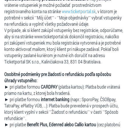
vrátenie vstupeniek je možné požiadať prostredníctvom
registrovaného konta na stránke
www.ticketportal.sk
, v ktorom je
potrebné v sekcii ``Môj účet`` - ``Moje objednávky`` vybrať vstupenky
na refundáciu a vyplniť všetky požadované údaje.
V prípade, ak si klient zakúpil vstupenky bez registrácie, odporúčame,
aby si na stránke www.ticketportal.sk dokončil registráciu, nakoľko
pri zakúpení vstupeniek mu bola registrácia vytvorená a je potrebné
konto aktivovať mailom, ktorý klient pri nákupe zadával. Pokiaľ boli
vstupenky zaslané kuriérom je nutné ich doručiť na adresu
Ticketportal SK s.r.o., Kalinčiakova 33, 831 04 Bratislava.
Osobitné podmienky pre žiadosti o refundáciu podľa spôsobu
úhrady vstupného:
► pri platbe formou
CARDPAY
(platba kartou): Platba bude vrátená
priamo na kartu, z ktorej bola hradená.
► pri platbe formou
internet banking
(napr.: SporoPay, ČSOBpay,
TatraPay, ePlatby VÚB, ...): Platba bude prevedená v prospech účtu,
ktorý klient vyplní v sekcii ``Žiadosť o refundáciu`` v časti ``Spôsob
refundácie``.
► pri platbe
Benefit Plus, Edenred alebo Callio kartou
(cez platobnú