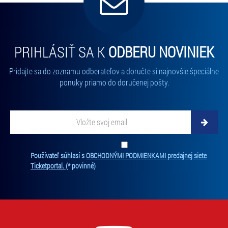
PRIHLÁSIŤ SA K
ODBERU NOVINIEK
Pridajte sa do zoznamu odberateľov a doručte si najnovšie špeciálne
ponuky priamo do doručenej pošty.
Vložte svoj email
Zadajte svoju e-mailovú adresu, na ktorú vám budeme zasielať novinky.
Ten
Používateľ súhlasí s
OBCHODNÝMI PODMIENKAMI predajnej siete
Ticketportal.
(* povinné)