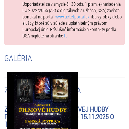
Usporiadateľ sa v zmysle čl. 30 ods. 1 písm. e) nariadenia
EÚ 2022/2065 (Akt o digitálnych službách, DSA) zaviazal
ponúkať na portáli
www.ticketportal.sk
, iba výrobky alebo
služby, ktoré sú v súlade s uplatniteľným právom
Európskej únie. Príslušné informácie a kontakty podľa
DSA nájdete na stránke
tu
.
GALÉRIA
ZMENY A UPOZORNENIA
ZRUŠENÉ - KONCERT FILMOVEJ HUDBY
PRAGUE FILM ORCHESTRA - 15.11.2025 O
19:00 HOD.