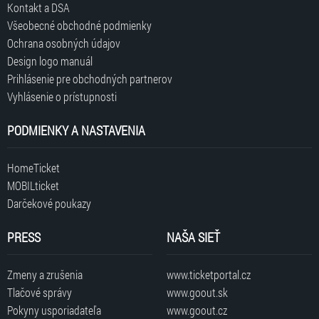
Kontakt a DSA
Všeobecné obchodné podmienky
Ochrana osobných údajov
Design logo manuál
Prihlásenie pre obchodných partnerov
Vyhlásenie o prístupnosti
PODMIENKY A NASTAVENIA
HomeTicket
MOBILticket
Darčekové poukazy
PRESS
NAŠA SIEŤ
Zmeny a zrušenia
www.ticketportal.cz
Tlačové správy
www.goout.sk
Pokyny usporiadateľa
www.goout.cz