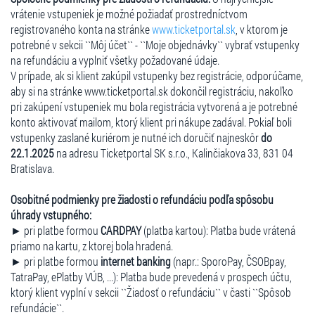
vrátenie vstupeniek je možné požiadať prostredníctvom
registrovaného konta na stránke
www.ticketportal.sk
, v ktorom je
potrebné v sekcii ``Môj účet`` - ``Moje objednávky`` vybrať vstupenky
na refundáciu a vyplniť všetky požadované údaje.
V prípade, ak si klient zakúpil vstupenky bez registrácie, odporúčame,
aby si na stránke www.ticketportal.sk dokončil registráciu, nakoľko
pri zakúpení vstupeniek mu bola registrácia vytvorená a je potrebné
konto aktivovať mailom, ktorý klient pri nákupe zadával. Pokiaľ boli
vstupenky zaslané kuriérom je nutné ich doručiť najneskôr
do
22.1.2025
na adresu Ticketportal SK s.r.o., Kalinčiakova 33, 831 04
Bratislava.
Osobitné podmienky pre žiadosti o refundáciu podľa spôsobu
úhrady vstupného:
► pri platbe formou
CARDPAY
(platba kartou): Platba bude vrátená
priamo na kartu, z ktorej bola hradená.
► pri platbe formou
internet banking
(napr.: SporoPay, ČSOBpay,
TatraPay, ePlatby VÚB, ...): Platba bude prevedená v prospech účtu,
ktorý klient vyplní v sekcii ``Žiadosť o refundáciu`` v časti ``Spôsob
refundácie``.