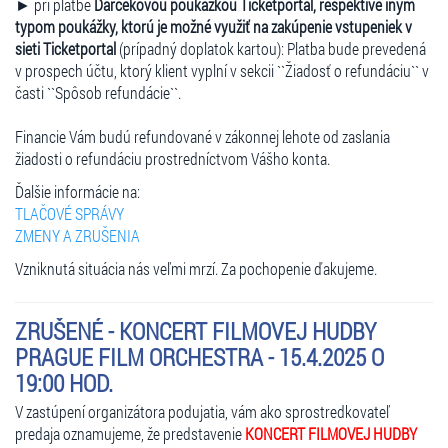
► pri platbe
Darčekovou poukážkou Ticketportal, respektíve iným
typom poukážky, ktorú je možné využiť na zakúpenie vstupeniek v
sieti Ticketportal
(prípadný doplatok kartou): Platba bude prevedená
v prospech účtu, ktorý klient vyplní v sekcii ``Žiadosť o refundáciu`` v
časti ``Spôsob refundácie``.
Financie Vám budú refundované v zákonnej lehote od zaslania
žiadosti o refundáciu prostredníctvom Vášho konta.
Ďalšie informácie na:
TLAČOVÉ SPRÁVY
ZMENY A ZRUŠENIA
Vzniknutá situácia nás veľmi mrzí. Za pochopenie ďakujeme.
ZRUŠENÉ - KONCERT FILMOVEJ HUDBY
PRAGUE FILM ORCHESTRA - 15.4.2025 O
19:00 HOD.
V zastúpení organizátora podujatia, vám ako sprostredkovateľ
predaja oznamujeme, že predstavenie
KONCERT FILMOVEJ HUDBY