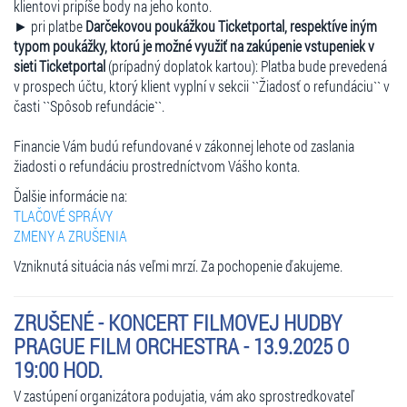
klientovi pripíše body na jeho konto.
► pri platbe
Darčekovou poukážkou Ticketportal, respektíve iným
typom poukážky, ktorú je možné využiť na zakúpenie vstupeniek v
sieti Ticketportal
(prípadný doplatok kartou): Platba bude prevedená
v prospech účtu, ktorý klient vyplní v sekcii ``Žiadosť o refundáciu`` v
časti ``Spôsob refundácie``.
Financie Vám budú refundované v zákonnej lehote od zaslania
žiadosti o refundáciu prostredníctvom Vášho konta.
Ďalšie informácie na:
TLAČOVÉ SPRÁVY
ZMENY A ZRUŠENIA
Vzniknutá situácia nás veľmi mrzí. Za pochopenie ďakujeme.
ZRUŠENÉ - KONCERT FILMOVEJ HUDBY
PRAGUE FILM ORCHESTRA - 13.9.2025 O
19:00 HOD.
V zastúpení organizátora podujatia, vám ako sprostredkovateľ