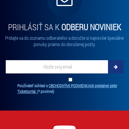
PRIHLÁSIŤ SA K
ODBERU NOVINIEK
Pridajte sa do zoznamu odberateľov a doručte si najnovšie špeciálne
ponuky priamo do doručenej pošty.
Vložte svoj email
Zadajte svoju e-mailovú adresu, na ktorú vám budeme zasielať novinky.
Ten
Používateľ súhlasí s
OBCHODNÝMI PODMIENKAMI predajnej siete
Ticketportal.
(* povinné)