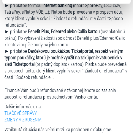
► pri platbe formou
internet banking
(napr.: SporoPay, ČSOBpay,
typy cookies používáme, naleznete níže. Možnosti
TatraPay, ePlatby VÚB, ...): Platba bude prevedená v prospech účtu,
zpracování upravíte zaškrtnutím příslušné varianty. Svoji
ktorý klient vyplní v sekcii ``Žiadosť o refundáciu`` v časti ``Spôsob
volbu můžete kdykoliv změnit v zápatí stránky v záložce
refundácie``.
„Cookies a jejich nastavení“.
► pri platbe
Benefit Plus, Edenred alebo Callio kartou
(cez platobnú
bránu): Po vybavení žiadosti spoločnosť Benefit plus/Edenred/Callio
klientovi pripíše body na jeho konto.
► pri platbe
Darčekovou poukážkou Ticketportal, respektíve iným
typom poukážky, ktorú je možné využiť na zakúpenie vstupeniek v
sieti Ticketportal
(prípadný doplatok kartou): Platba bude prevedená
v prospech účtu, ktorý klient vyplní v sekcii ``Žiadosť o refundáciu`` v
časti ``Spôsob refundácie``.
Financie Vám budú refundované v zákonnej lehote od zaslania
žiadosti o refundáciu prostredníctvom Vášho konta.
Ďalšie informácie na:
TLAČOVÉ SPRÁVY
ZMENY A ZRUŠENIA
Vzniknutá situácia nás veľmi mrzí. Za pochopenie ďakujeme.