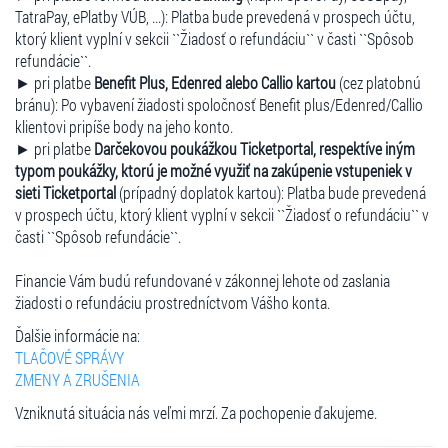
TatraPay, ePlatby VÚB, ...): Platba bude prevedená v prospech účtu,
ktorý klient vyplní v sekcii ``Žiadosť o refundáciu`` v časti ``Spôsob
refundácie``.
► pri platbe
Benefit Plus, Edenred alebo Callio kartou
(cez platobnú
bránu): Po vybavení žiadosti spoločnosť Benefit plus/Edenred/Callio
klientovi pripíše body na jeho konto.
► pri platbe
Darčekovou poukážkou Ticketportal, respektíve iným
typom poukážky, ktorú je možné využiť na zakúpenie vstupeniek v
sieti Ticketportal
(prípadný doplatok kartou): Platba bude prevedená
v prospech účtu, ktorý klient vyplní v sekcii ``Žiadosť o refundáciu`` v
časti ``Spôsob refundácie``.
Financie Vám budú refundované v zákonnej lehote od zaslania
žiadosti o refundáciu prostredníctvom Vášho konta.
Ďalšie informácie na:
TLAČOVÉ SPRÁVY
ZMENY A ZRUŠENIA
Vzniknutá situácia nás veľmi mrzí. Za pochopenie ďakujeme.