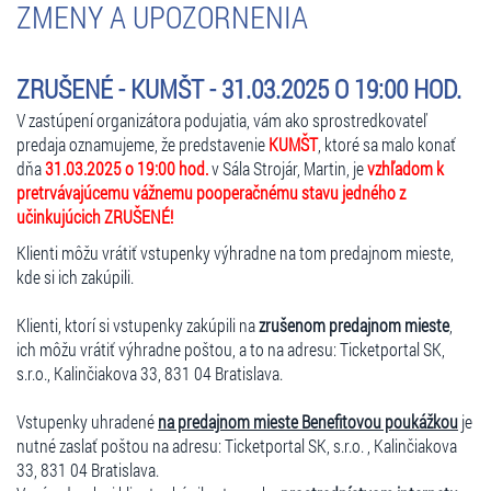
ZMENY A UPOZORNENIA
ZRUŠENÉ - KUMŠT - 31.03.2025 O 19:00 HOD.
V zastúpení organizátora podujatia, vám ako sprostredkovateľ
predaja oznamujeme, že predstavenie
KUMŠT
, ktoré sa malo konať
dňa
31.03.2025 o 19:00 hod.
v Sála Strojár, Martin, je
vzhľadom k
pretrvávajúcemu vážnemu pooperačnému stavu jedného z
učinkujúcich ZRUŠENÉ!
Klienti môžu vrátiť vstupenky výhradne na tom predajnom mieste,
kde si ich zakúpili.
Klienti, ktorí si vstupenky zakúpili na
zrušenom predajnom mieste
,
ich môžu vrátiť výhradne poštou, a to na adresu: Ticketportal SK,
s.r.o., Kalinčiakova 33, 831 04 Bratislava.
Vstupenky uhradené
na predajnom mieste Benefitovou poukážkou
je
nutné zaslať poštou na adresu: Ticketportal SK, s.r.o. , Kalinčiakova
33, 831 04 Bratislava.