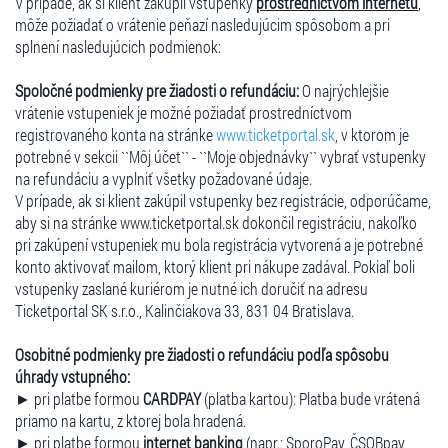
V prípade, ak si klient zakúpil vstupenky
prostredníctvom internetu
,
môže požiadať o vrátenie peňazí nasledujúcim spôsobom a pri
splnení nasledujúcich podmienok:
Spoločné podmienky pre žiadosti o refundáciu:
O najrýchlejšie
vrátenie vstupeniek je možné požiadať prostredníctvom
registrovaného konta na stránke
www.ticketportal.sk
, v ktorom je
potrebné v sekcii ``Môj účet`` - ``Moje objednávky`` vybrať vstupenky
na refundáciu a vyplniť všetky požadované údaje.
V prípade, ak si klient zakúpil vstupenky bez registrácie, odporúčame,
aby si na stránke www.ticketportal.sk dokončil registráciu, nakoľko
pri zakúpení vstupeniek mu bola registrácia vytvorená a je potrebné
konto aktivovať mailom, ktorý klient pri nákupe zadával. Pokiaľ boli
vstupenky zaslané kuriérom je nutné ich doručiť na adresu
Ticketportal SK s.r.o., Kalinčiakova 33, 831 04 Bratislava.
Osobitné podmienky pre žiadosti o refundáciu podľa spôsobu
úhrady vstupného:
► pri platbe formou
CARDPAY
(platba kartou): Platba bude vrátená
priamo na kartu, z ktorej bola hradená.
► pri platbe formou
internet banking
(napr.: SporoPay, ČSOBpay,