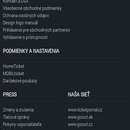
Kontakt a DSA
Všeobecné obchodné podmienky
Ochrana osobných údajov
Design logo manuál
Prihlásenie pre obchodných partnerov
Vyhlásenie o prístupnosti
PODMIENKY A NASTAVENIA
HomeTicket
MOBILticket
Darčekové poukazy
PRESS
NAŠA SIEŤ
Zmeny a zrušenia
www.ticketportal.cz
Tlačové správy
www.goout.sk
Pokyny usporiadateľa
www.goout.cz