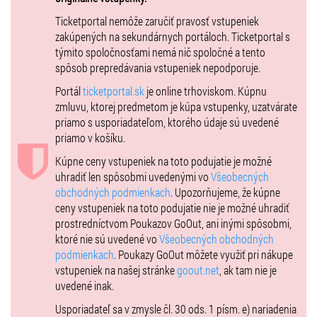
Ticketportal nemôže zaručiť pravosť vstupeniek
zakúpených na sekundárnych portáloch. Ticketportal s
týmito spoločnosťami nemá nič spoločné a tento
spôsob prepredávania vstupeniek nepodporuje.
Portál
ticketportal.sk
je online trhoviskom. Kúpnu
zmluvu, ktorej predmetom je kúpa vstupenky, uzatvárate
priamo s usporiadateľom, ktorého údaje sú uvedené
priamo v košíku.
Kúpne ceny vstupeniek na toto podujatie je možné
uhradiť len spôsobmi uvedenými vo
Všeobecných
obchodných podmienkach
. Upozorňujeme, že kúpne
ceny vstupeniek na toto podujatie nie je možné uhradiť
prostredníctvom Poukazov GoOut, ani inými spôsobmi,
ktoré nie sú uvedené vo
Všeobecných obchodných
podmienkach
. Poukazy GoOut môžete využiť pri nákupe
vstupeniek na našej stránke
goout.net
, ak tam nie je
uvedené inak.
Usporiadateľ sa v zmysle čl. 30 ods. 1 písm. e) nariadenia