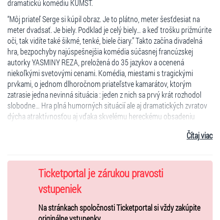
dramatickú komédiu KUMŠT.
“Môj priateľ Serge si kúpil obraz. Je to plátno, meter šesťdesiat na
meter dvadsať. Je biely. Podklad je celý biely… a keď trošku prižmúrite
oči, tak vidíte také šikmé, tenké, biele čiary.” Takto začína divadelná
hra, bezpochyby najúspešnejšia komédia súčasnej francúzskej
autorky YASMINY REZA, preložená do 35 jazykov a ocenená
niekoľkými svetovými cenami. Komédia, miestami s tragickými
prvkami, o jednom dlhoročnom priateľstve kamarátov, ktorým
zatrasie jedna nevinná situácia : jeden z nich sa prvý krát rozhodol
slobodne… Hra plná humorných situácií ale aj dramatických zvratov
dýcha atraktívnosťou aj vďaka skvelému hereckému obsadeniu
Csongor Kassai, Martin Mňahončák a Gregor Hološka.
Čítaj viac
"Keď hovorím : “podľa mňa”, myslím tým “objektívne”...
Obsadenie : Gregor Hološka, Csongor Kassai, Martin Mňahončák,
Ticketportal je zárukou pravosti
réžia: Martina Mňahončáka
vstupeniek
Autorka je reprezentovaná agentúrou VMA, Isabelle de la Patellière,
Paríž, v spolupráci s agentúrou Dominique Christophe Paríž
Na stránkach spoločnosti Ticketportal si vždy zakúpite
originálne vstupenky.