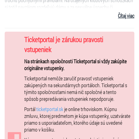
trochu pochybnými pravidlami. Na utajených klubových schôdzkach
si totiž navzájom rozdeľujú dámy a za sexuálne úspechy či
neúspechy s nimi si prideľujú červené alebo čierne body. Jedného
Čítaj viac
dňa sa však pravidlá škandalóznej hry neľútostne obrátia proti nim.
Veselá inscenácia je výsmechom mužskej ješitnosti, dvojitej morálky,
no na druhej aj oslavou pevného priateľstva, ktoré vydrží i tie
Ticketportal je zárukou pravosti
najťažšie skúšky.
vstupeniek
Réžia:
Peter Serge Butko
Na stránkach spoločnosti Ticketportal si vždy zakúpite
Hrajú:
Maroš Kramár, Jozef Vajda, Peter Šimun
originálne vstupenky.
Predstavenie nie je vhodné pre mládež do 15 rokov.
Ticketportal nemôže zaručiť pravosť vstupeniek
zakúpených na sekundárnych portáloch. Ticketportal s
týmito spoločnosťami nemá nič spoločné a tento
spôsob prepredávania vstupeniek nepodporuje.
Portál
ticketportal.sk
je online trhoviskom. Kúpnu
zmluvu, ktorej predmetom je kúpa vstupenky, uzatvárate
priamo s usporiadateľom, ktorého údaje sú uvedené
priamo v košíku.