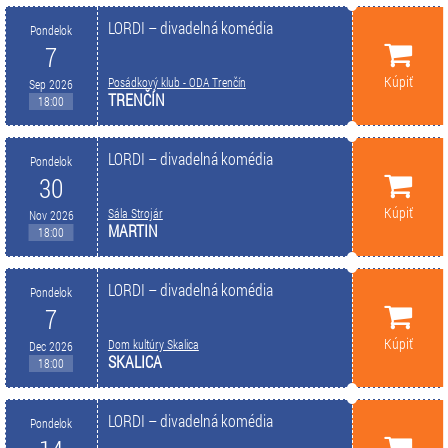
LORDI – divadelná komédia
Pondelok
7
Kúpiť
Posádkový klub - ODA Trenčín
Sep 2026
TRENČÍN
18:00
LORDI – divadelná komédia
Pondelok
30
Kúpiť
Sála Strojár
Nov 2026
MARTIN
18:00
LORDI – divadelná komédia
Pondelok
7
Kúpiť
Dom kultúry Skalica
Dec 2026
SKALICA
18:00
LORDI – divadelná komédia
Pondelok