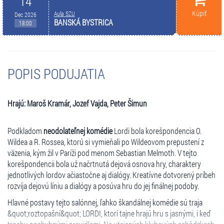
14
Kúpiť
Aula SZU
Dec 2026
BANSKÁ BYSTRICA
18:00
POPIS PODUJATIA
Hrajú: Maroš Kramár, Jozef Vajda, Peter Šimun
Podkladom
neodolateľnej komédie
Lordi bola korešpondencia O.
Wildea a R. Rossea, ktorú si vymieňali po Wildeovom prepustení z
väzenia, kým žil v Paríži pod menom Sebastian Melmoth. V tejto
korešpondencii bola už načrtnutá dejová osnova hry, charaktery
jednotlivých lordov ačiastočne aj dialógy. Kreatívne dotvorený príbeh
rozvíja dejovú líniu a dialógy a posúva hru do jej finálnej podoby.
Hlavné postavy tejto salónnej, ľahko škandálnej komédie sú traja
&quot;roztopašní&quot; LORDI, ktorí tajne hrajú hru s jasnými, i keď