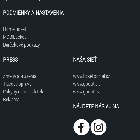
PODMIENKY A NASTAVENIA
HomeTicket
MOBILticket
Darčekové poukazy
PRESS
NAŠA SIEŤ
Zmeny a zrušenia
www.ticketportal.cz
Tlačové správy
www.goout.sk
Pokyny usporiadateľa
www.goout.cz
Reklama
NÁJDETE NÁS AJ NA