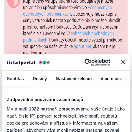
Kúpne ceny vstupeniek na toto podujatie je možné
uhradiť len spôsobmi uvedenými vo
Všeobecných
obchodných podmienkach
. Upozorňujeme, že kúpne
ceny vstupeniek na toto podujatie nie je možné uhradiť
prostredníctvom Poukazov GoOut, ani inými spôsobmi,
ktoré nie sú uvedené vo
Všeobecných obchodných
podmienkach
. Poukazy GoOut môžete využiť pri nákupe
vstupeniek na našej stránke
goout.net
, ak tam nie je
uvedené inak.
Usporiadateľ sa v zmysle čl. 30 ods. 1 písm. e) nariadenia
EÚ 2022/2065 (Akt o digitálnych službách, DSA) zaviazal
ponúkať na portáli
www.ticketportal.sk
, iba výrobky alebo
Souhlas
Detaily
Nastavení reklam
Více o cookies
služby, ktoré sú v súlade s uplatniteľným právom
Európskej únie. Príslušné informácie a kontakty podľa
DSA nájdete na stránke
tu
.
Zodpovědné používání vašich údajů
My a
naši 1022 partneři
zpracováváme vaše údaje (jako
NA MAPE
např. číslo IP) pomocí technologií, jako např. souborů
cookie pro uchování a přístup k informacím na vašem
zařízení, abychom vám mohli nabízet personalizované