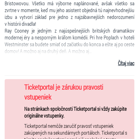
Bristowovou. Všetko má výborne naplánované, avšak všetko sa
zvrtne v momente, keď mu jeho asistent objedná tú najnevhodnejšiu
izbu a vytvorí základ pre jedno z najzábavnejších nedorozumení
v histórii divadla!
Ray Cooney je jedným z najúspešnejších britských dramatikov
modernej éry a nesporným kráľom komédii. Pri hre Poplach v hoteli
Westminster sa budete smiať od začiatku do konca a ešte aj po ceste
domov! A možno aj na druhý deň. A možno aj…
Čítaj viac
Autor: Ray Cooney
Preklad : Alexandra Ruppeldtová
Réžia: Roman Hargaš
Ticketportal je zárukou pravosti
Scénografia: Zuzana Malcová, Eva Hargašová
Herecké obsadenie:
vstupeniek
George: Oliver Ruttkay
Na stránkach spoločnosti Ticketportal si vždy zakúpite
Richard: Roman Hargaš
originálne vstupenky.
Pamela: Frederika Burzová
Edward: Patrik Masár
Ticketportal nemôže zaručiť pravosť vstupeniek
Jennifer: Eliška Panáčková
zakúpených na sekundárnych portáloch. Ticketportal s
Riaditeľ: Juraj Saukulič