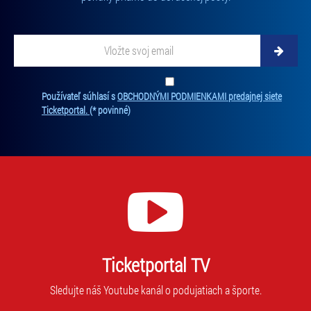
Vložte svoj email
Zadajte svoju e-mailovú adresu, na ktorú vám budeme zasielať novinky.
Ten
Používateľ súhlasí s
OBCHODNÝMI PODMIENKAMI predajnej siete
Ticketportal.
(* povinné)
Ticketportal TV
Sledujte náš Youtube kanál o podujatiach a športe.