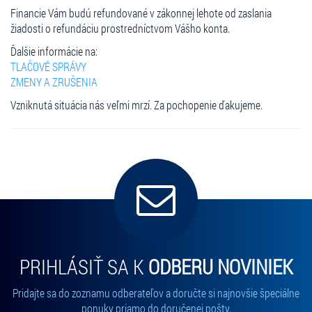
Financie Vám budú refundované v zákonnej lehote od zaslania
žiadosti o refundáciu prostredníctvom Vášho konta.
Ďalšie informácie na:
TLAČOVÉ SPRÁVY
ZMENY A ZRUŠENIA
Vzniknutá situácia nás veľmi mrzí. Za pochopenie ďakujeme.
PRIHLÁSIŤ SA K
ODBERU NOVINIEK
Pridajte sa do zoznamu odberateľov a doručte si najnovšie špeciálne
ponuky priamo do doručenej pošty.