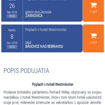
26
Kúpiť
Kultúrny dom Žarnovica
Sep 2026
ŽARNOVICA
18:00
Poplach v hoteli Westminster
Nedeľa
8
Kúpiť
MsKS
Nov 2026
BÁNOVCE NAD BEBRAVOU
18:00
POPIS PODUJATIA
Poplach v hoteli Westminster
Poslanec britského parlamentu Richard Willey, ubytovaný so svojou
manželkou v hoteli Westminster, chce v tom istom hoteli uskutočniť
svoje prvé, milenecké stretnutie so sekretárkou z opozície Jennifer