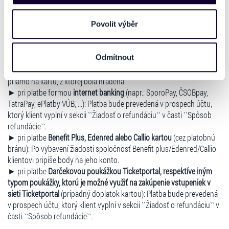
vstupenky zaslané kuriérom je nutné ich doručiť najneskôr
do
používáme např. k analýze návštěvnosti webu nebo k
17.12.2025
na adresu Ticketportal SK s.r.o., Kalinčiakova 33, 831 04
personalizaci obsahu a reklam. Tyto informace můžeme
Povolit výběr
Bratislava.
také sdílet se svými partnery pro sociální média, inzerci
Osobitné podmienky pre žiadosti o refundáciu podľa spôsobu
a analýzy. Partneři tyto údaje mohou zkombinovat s
Odmítnout
úhrady vstupného:
dalšími informacemi, které jste jim poskytli nebo které
► pri platbe formou
CARDPAY
(platba kartou): Platba bude vrátená
získali v důsledku toho, že používáte jejich služby. Jaké
priamo na kartu, z ktorej bola hradená.
typy cookies používáme, naleznete níže. Možnosti
► pri platbe formou
internet banking
(napr.: SporoPay, ČSOBpay,
zpracování upravíte zaškrtnutím příslušné varianty. Svoji
TatraPay, ePlatby VÚB, ...): Platba bude prevedená v prospech účtu,
volbu můžete kdykoliv změnit v zápatí stránky v záložce
ktorý klient vyplní v sekcii ``Žiadosť o refundáciu`` v časti ``Spôsob
„Cookies a jejich nastavení“.
refundácie``.
► pri platbe
Benefit Plus, Edenred alebo Callio kartou
(cez platobnú
bránu): Po vybavení žiadosti spoločnosť Benefit plus/Edenred/Callio
klientovi pripíše body na jeho konto.
► pri platbe
Darčekovou poukážkou Ticketportal, respektíve iným
typom poukážky, ktorú je možné využiť na zakúpenie vstupeniek v
sieti Ticketportal
(prípadný doplatok kartou): Platba bude prevedená
v prospech účtu, ktorý klient vyplní v sekcii ``Žiadosť o refundáciu`` v
časti ``Spôsob refundácie``.