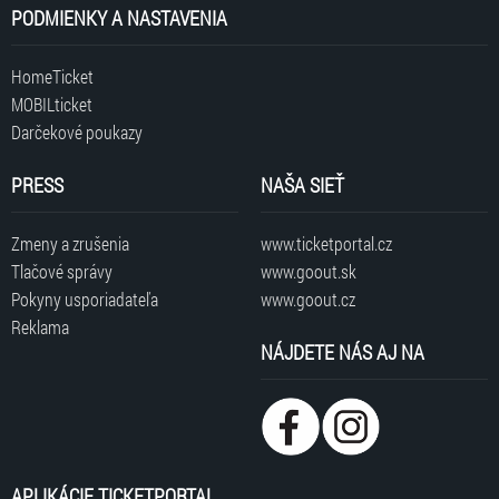
PODMIENKY A NASTAVENIA
HomeTicket
MOBILticket
Darčekové poukazy
PRESS
NAŠA SIEŤ
Zmeny a zrušenia
www.ticketportal.cz
Tlačové správy
www.goout.sk
Pokyny usporiadateľa
www.goout.cz
Reklama
NÁJDETE NÁS AJ NA
APLIKÁCIE TICKETPORTAL