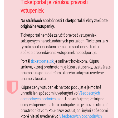
Ticketportal je zárukou pravosti
vstupeniek
Na stránkach spoločnosti Ticketportal si vždy zakúpite
originálne vstupenky.
Ticketportal nemôže zaručiť pravosť vstupeniek
zakúpených na sekundárnych portáloch. Ticketportal s
týmito spoločnosťami nemá nič spoločné a tento
spôsob prepredávania vstupeniek nepodporuje.
Portál
ticketportal.sk
je online trhoviskom. Kúpnu
zmluvu, ktorej predmetom je kúpa vstupenky, uzatvárate
priamo s usporiadateľom, ktorého údaje sú uvedené
priamo v košíku.
Kúpne ceny vstupeniek na toto podujatie je možné
uhradiť len spôsobmi uvedenými vo
Všeobecných
obchodných podmienkach
. Upozorňujeme, že kúpne
ceny vstupeniek na toto podujatie nie je možné uhradiť
prostredníctvom Poukazov GoOut, ani inými spôsobmi,
ktoré nie sú uvedené vo
Všeobecných obchodných