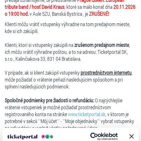
tribute band / hosť David Kraus
, ktoré sa malo konať dňa
20.11.2026
o 19:00 hod.
v Aule SZU, Banská Bystrica , je
ZRUŠENÉ!
Klienti môžu vrátiť vstupenky výhradne na tom predajnom mieste,
kde si ich zakúpili.
Klienti, ktorí si vstupenky zakúpili na
zrušenom predajnom mieste
,
ich môžu vrátiť výhradne poštou, a to na adresu: Ticketportal SK,
s.r.o., Kalinčiakova 33, 831 04 Bratislava.
V prípade, ak si klient zakúpil vstupenky
prostredníctvom internetu
,
môže požiadať o vrátenie peňazí nasledujúcim spôsobom a pri
splnení nasledujúcich podmienok:
Spoločné podmienky pre žiadosti o refundáciu:
O najrýchlejšie
vrátenie vstupeniek je možné požiadať prostredníctvom
registrovaného konta na stránke
www.ticketportal.sk
, v ktorom je
potrebné v sekcii ``Môj účet`` - ``Moje objednávky`` vybrať vstupenky
na refundáciu a vyplniť všetky požadované údaje.
V prípade, ak si klient zakúpil vstupenky bez registrácie, odporúčame,