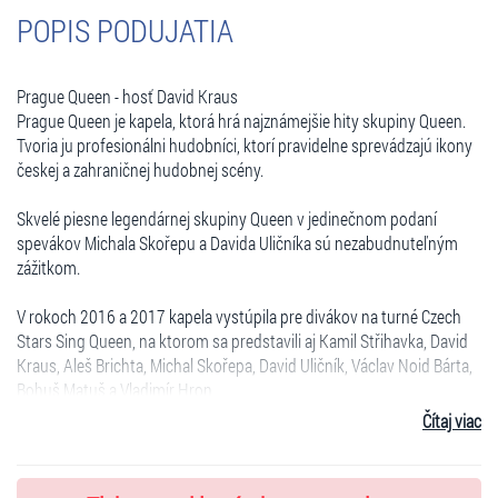
POPIS PODUJATIA
Prague Queen - hosť David Kraus
Prague Queen je kapela, ktorá hrá najznámejšie hity skupiny Queen.
Tvoria ju profesionálni hudobníci, ktorí pravidelne sprevádzajú ikony
českej a zahraničnej hudobnej scény.
Skvelé piesne legendárnej skupiny Queen v jedinečnom podaní
spevákov Michala Skořepu a Davida Uličníka sú nezabudnuteľným
zážitkom.
V rokoch 2016 a 2017 kapela vystúpila pre divákov na turné Czech
Stars Sing Queen, na ktorom sa predstavili aj Kamil Střihavka, David
Kraus, Aleš Brichta, Michal Skořepa, David Uličník, Václav Noid Bárta,
Bohuš Matuš a Vladimír Hron.
Čítaj viac
Prague Queen
European tribute band - hosť David Kraus