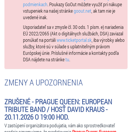
podmienkach
. Poukazy GoOut môžete využiť pri nákupe
vstupeniek na našej stránke
goout.net
, ak tam nie je
uvedené inak.
Usporiadateľ sa v zmysle čl. 30 ods. 1 písm. e) nariadenia
EÚ 2022/2065 (Akt o digitálnych službách, DSA) zaviazal
ponúkať na portáli
www.ticketportal.sk
, iba výrobky alebo
služby, ktoré sú v súlade s uplatniteľným právom
Európskej únie. Príslušné informácie a kontakty podľa
DSA nájdete na stránke
tu
.
ZMENY A UPOZORNENIA
ZRUŠENÉ - PRAGUE QUEEN: EUROPEAN
TRIBUTE BAND / HOSŤ DAVID KRAUS -
20.11.2026 O 19:00 HOD.
V zastúpení organizátora podujatia, vám ako sprostredkovateľ
predaja oznamujeme, že predstavenie
Prague Queen: European