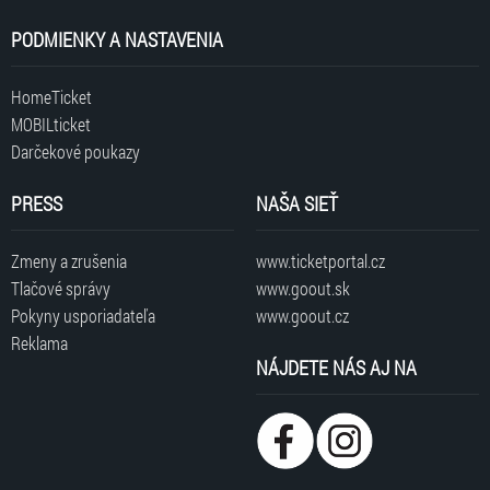
PODMIENKY A NASTAVENIA
HomeTicket
MOBILticket
Darčekové poukazy
PRESS
NAŠA SIEŤ
Zmeny a zrušenia
www.ticketportal.cz
Tlačové správy
www.goout.sk
Pokyny usporiadateľa
www.goout.cz
Reklama
NÁJDETE NÁS AJ NA