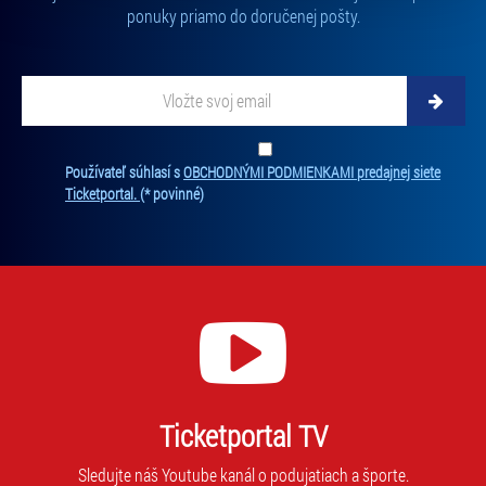
ponuky priamo do doručenej pošty.
„Cookies a jejich nastavení“.
Vložte svoj email
Zadajte svoju e-mailovú adresu, na ktorú vám budeme zasielať novinky.
Ten
Používateľ súhlasí s
OBCHODNÝMI PODMIENKAMI predajnej siete
Ticketportal.
(* povinné)
Ticketportal TV
Sledujte náš Youtube kanál o podujatiach a športe.