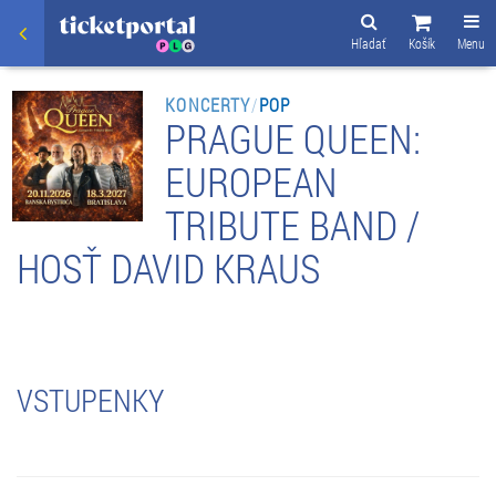
Hľadať
Košík
Menu
KONCERTY
/
POP
PRAGUE QUEEN:
EUROPEAN
TRIBUTE BAND /
HOSŤ DAVID KRAUS
VSTUPENKY