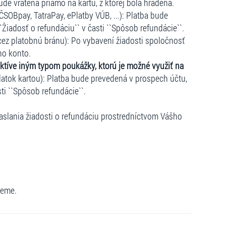
ude vrátená priamo na kartu, z ktorej bola hradená.
ČSOBpay, TatraPay, ePlatby VÚB, ...): Platba bude
``Žiadosť o refundáciu`` v časti ``Spôsob refundácie``.
cez platobnú bránu): Po vybavení žiadosti spoločnosť
ho konto.
ktíve iným typom poukážky, ktorú je možné využiť na
atok kartou): Platba bude prevedená v prospech účtu,
sti ``Spôsob refundácie``.
slania žiadosti o refundáciu prostredníctvom Vášho
jeme.