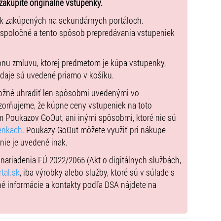
zakúpite originálne vstupenky.
ek zakúpených na sekundárnych portáloch.
nok
 spoločné a tento spôsob prepredávania vstupeniek
pnu zmluvu, ktorej predmetom je kúpa vstupenky,
údaje sú uvedené priamo v košíku.
 2 osoby alebo VIP ROYAL pre 2 osoby.
možné uhradiť len spôsobmi uvedenými vo
enie počas koncertu formou teplých bohatých bufetov,
zorňujeme, že kúpne ceny vstupeniek na toto
m Poukazov GoOut, ani inými spôsobmi, ktoré nie sú
enkach
. Poukazy GoOut môžete využiť pri nákupe
 nie je uvedené inak.
ťom
do 10 rokov nie je vstup povolený
z dôvodu
) nariadenia EÚ 2022/2065 (Akt o digitálnych službách,
pre všetkých návštevníkov.
tal.sk
, iba výrobky alebo služby, ktoré sú v súlade s
vu.
né informácie a kontakty podľa DSA nájdete na