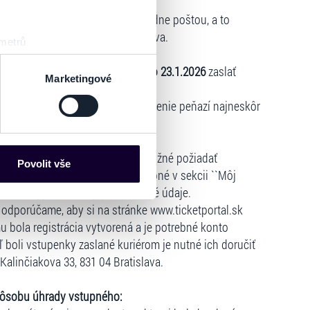
om mieste
, ich môžu vrátiť výhradne poštou, a to
, Kalinčiakova 33, 831 04 Bratislava.
 metrů
sk prstu)
 poukážkou
je nutné najneskôr
do 23.1.2026
zaslať
 podrobnostmi
. Svůj souhlas
Marketingové
3, 831 04 Bratislava.
m internetu
, môže požiadať o vrátenie peňazí najneskôr
ledujúcich podmienok:
es“), které mohou sbírat
ce mohou představovat
hlejšie vrátenie vstupeniek je možné požiadať
nalizaci obsahu a reklam.
Povolit vše
icketportal.sk
, v ktorom je potrebné v sekcii ``Môj
Partneři tyto údaje mohou
dáciu a vyplniť všetky požadované údaje.
 že používáte jejich služby.
e, odporúčame, aby si na stránke www.ticketportal.sk
lušné varianty. Svoji volbu
u bola registrácia vytvorená a je potrebné konto
ľ boli vstupenky zaslané kuriérom je nutné ich doručiť
 Kalinčiakova 33, 831 04 Bratislava.
pôsobu úhrady vstupného: