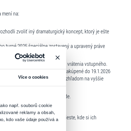
 mení na:
zhodli zvoliť iný dramaturgický koncept, ktorý je ešte
o turné 2025 špeciálne zostavený a upravený práve
áte pri zmene programu možnosť vrátenia vstupného.
py vstupenky. Všetky vstupenky zakúpené do 19.1.2026
Více o cookies
 bude cena vstupeniek zvyšovať vzhľadom na vyššie
d Müller – Špeciál ! na zámku
.
tore a v romantickej letnej pohode.
jako např. souborů cookie
alizované reklamy a obsah,
ky výhradne na tom predajnom mieste, kde si ich
ho, kdo vaše údaje používá a