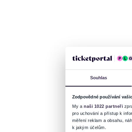
Souhlas
Zodpovědné používání vaši
My a
naši 1022 partneři
zpra
pro uchování a přístup k in
měření reklam a obsahu, náh
k jakým účelům.