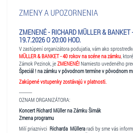
– teplé oblečenie (aj keď cez deň môže byť teplo, v noci
– v prípade nepriaznivého počasia pršiplášť / nepremo
ZMENY A UPOZORNENIA
povolené)
V mieste konania na vás čakajú predajné stánky s obč
ZMENENÉ - RICHARD MÜLLER & BANKET -
zámocká reštaurácia s kvalitnou regionálnou kuchyňou
19.7.2026 O 20:00 HOD.
Pravidlá usporiadateľa v prípade nepriaznivého počasia
V zastúpení organizátora podujatia, vám ako sprostred
MÜLLER & BANKET - 40 rokov na scéne na zámku
, kto
Podujatie môže začať a aj prebiehať za nepriaznivého poča
Zámok Pezinok, je
ZMENENÉ!
Namiesto uvedeného pred
akceptované interpretom a organizačným tímom. Poduja
Špeciál ! na zámku v pôvodnom termíne v pôvodnom mi
pokračovať, podujatie sa neruší vopred a v prípade, že v
vyhradzuje právo začiatok podujatia posunúť. Ak je pr
Zakúpené vstupenky zostávajú v platnosti.
nárok na vrátenie peňazí nevzniká. V prípade nepriazni
-----------
teplejšie/nepremokavé oblečenie a obuv. Počas predsta
OZNAM ORGANIZÁTORA:
obmedzujú viditeľnosť.
Koncert Richard Müller na Zámku Šimák
Zmena programu
Milí priaznivci
Richarda Müllera
radi by sme vás inform