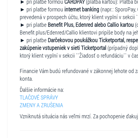
► pri platbe formou
CARDPAY
(platba kartou): Platba b
► pri platbe formou
internet banking
(napr.: SporoPay, 
prevedená v prospech účtu, ktorý klient vyplní v sekcii 
► pri platbe
Benefit Plus, Edenred alebo Callio kartou
(
Benefit plus/Edenred/Callio klientovi pripíše body na je
► pri platbe
Darčekovou poukážkou Ticketportal, respe
zakúpenie vstupeniek v sieti Ticketportal
(prípadný dopl
ktorý klient vyplní v sekcii ``Žiadosť o refundáciu`` v ča
Financie Vám budú refundované v zákonnej lehote od za
konta.
Ďalšie informácie na:
TLAČOVÉ SPRÁVY
ZMENY A ZRUŠENIA
Vzniknutá situácia nás veľmi mrzí. Za pochopenie ďaku