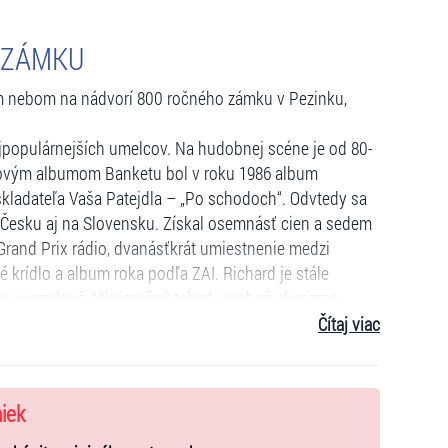
A ZÁMKU
ým nebom na nádvorí 800 ročného zámku v Pezinku,
ajpopulárnejších umelcov. Na hudobnej scéne je od 80-
utovým albumom Banketu bol v roku 1986 album
 skladateľa Vaša Patejdla – „Po schodoch“. Odvtedy sa
Česku aj na Slovensku. Získal osemnásť cien a sedem
 Grand Prix rádio, dvanásťkrát umiestnenie medzi
 krídlo a album roka podľa ZAI. Richard je stále
dy vypredané. Výnimočný talent, osobná charizma,
v a desiatky skvelých koncertov ročne. To všetko
Čítaj viac
legendu.
niek
3.storočia v Pezinku a naše zámocké brány na koncert