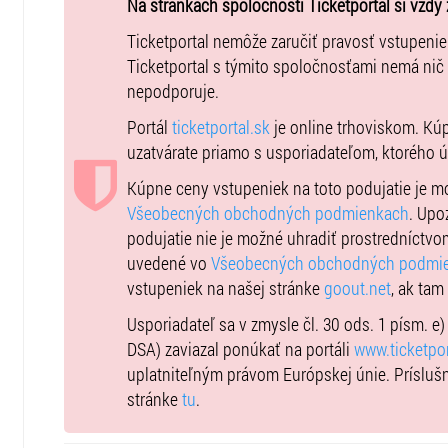
Na stránkach spoločnosti Ticketportal si vždy 
sa otvárajú 18:30hod.
Začiatok: 20:00 hod.
Ticketportal nemôže zaručiť pravosť vstupeni
Miesto: Nádvorie pod holým nebom, Šimák Zámok Pezi
Ticketportal s týmito spoločnosťami nemá nič
Info: +421 33 79 89 000 /
hotel@zamokpezinok.sk
nepodporuje.
www.zamokpezinok.sk
Portál
ticketportal.sk
je online trhoviskom. Kú
VIP zóna
uzatvárate priamo s usporiadateľom, ktorého 
VIP stôl - je možné si zakúpiť iba celý stôl pre 4 alebo
Kúpne ceny vstupeniek na toto podujatie je 
VIP vstupenka zahŕňa
: obsluha počas večera, občerstv
Všeobecných obchodných podmienkach
. Upo
fľaša vína pre 2 osoby, voda.
podujatie nie je možné uhradiť prostredníctvo
INFORMÁCIE PRE NÁVŠTEVNÍKOV
uvedené vo
Všeobecných obchodných podmi
vstupeniek na našej stránke
goout.net
, ak tam
Po odohratí 30minút predstavenia sa vstupné nevracia.
Vstup na koncert je povolený osobám
od 10 rokov
. De
Usporiadateľ sa v zmysle čl. 30 ods. 1 písm. e
zachovania komfortu a nerušeného hudobného zážitku 
DSA) zaviazal ponúkať na portáli
www.ticketpor
Deti od 10 rokov – cena vstupenky je bez nároku na zľa
uplatniteľným právom Európskej únie. Prísluš
stránke
tu
.
ODPORÚČAME
– včasný príchod