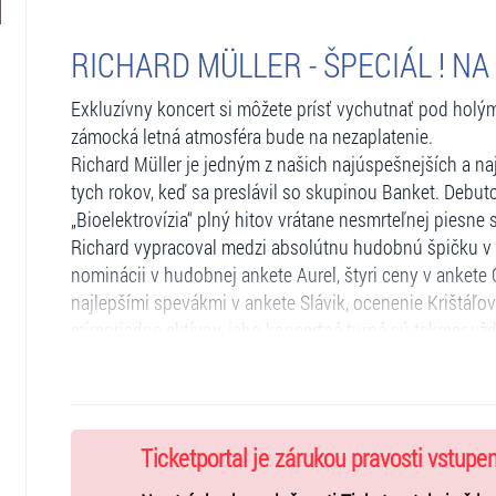
RICHARD MÜLLER - ŠPECIÁL ! N
Exkluzívny koncert si môžete prísť vychutnať pod hol
zámocká letná atmosféra bude na nezaplatenie.
Richard Müller je jedným z našich najúspešnejších a n
tych rokov, keď sa preslávil so skupinou Banket. Deb
„Bioelektrovízia“ plný hitov vrátane nesmrteľnej piesne
Richard vypracoval medzi absolútnu hudobnú špičku v 
nominácii v hudobnej ankete Aurel, štyri ceny v ankete
najlepšími spevákmi v ankete Slávik, ocenenie Krištáľové
mimoriadne aktívny, jeho koncertné turné sú takmer vž
nezabudnuteľný hlas, viac ako milión predaných nosičo
urobilo z textára, skladateľa a speváka žijúcu hudobnú 
EXTERIÉR - zámocké nádvorie
Ticketportal je zárukou pravosti vstupe
Koncert sa uskutoční na historickom nádvorí zámku z 1