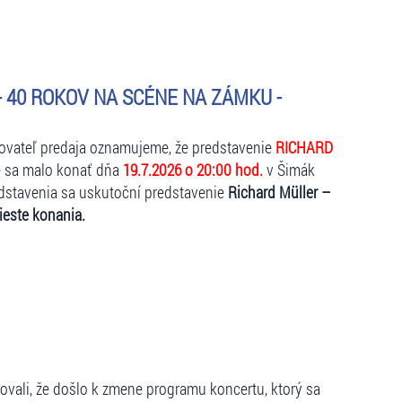
 sa ochladí)
kavú bundu (dáždniky nie sú z hľadiska bezpečnosti
erstvením, nápojmi a kvalitným zámockým vínom ako aj
 40 ROKOV NA SCÉNE NA ZÁMKU -
 a príjemným posedením na zámockej terase.
kovateľ predaja oznamujeme, že predstavenie
RICHARD
ré sa malo konať dňa
19.7.2026 o 20:00 hod.
v Šimák
sia (napr. v daždi), a to v prípade, že je to
stavenia sa uskutoční predstavenie
Richard Müller –
tie môže byť prerušené (aj opakovane) a potom opäť
este konania.
 čase začiatku podujatie prší, usporiadateľ si
edstavenie zrušené po viac ako 30 odohraných minútach
vého počasia odporúčame pršiplášť,
venia nie je možné používať dáždniky, pretože
ovali, že došlo k zmene programu koncertu, ktorý sa