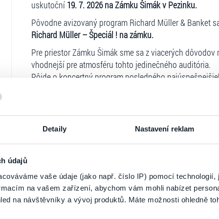
uskutoční
19. 7. 2026 na Zámku Šimák v Pezinku.
Pôvodne avizovaný program Richard Müller & Banket sa
Richard Müller – Špeciál ! na zámku.
Pre priestor Zámku Šimák sme sa z viacerých dôvodov ro
vhodnejší pre atmosféru tohto jedinečného auditória.
Pôjde o koncertný program posledného najúspešnejšieh
pre Zámok Šimák.
V súlade s obchodnými podmienkami predajnej siete m
Túto možnosť môžete využiť do 23. 1. 2026 v mieste kú
Detaily
Nastavení reklam
ostávajú v platnosti za pôvodnú cenu. Od 28.1.2026 sa
náklady spojené s novou dramaturgiou koncertu
Richar
Richard Müller sa teší na vás v tomto výnimočnom pries
ch údajů
cováváme vaše údaje (jako např. číslo IP) pomocí technologií, 
-----------
formacím na vašem zařízení, abychom vám mohli nabízet person
Klienti, ktorým zmena nevyhovuje, môžu vrátiť vstupen
led na návštěvníky a vývoj produktů. Máte možnosti ohledně to
zakúpili najneskôr
do 23.1.2026!