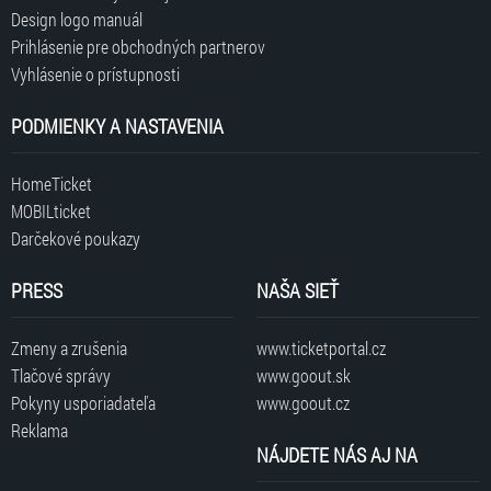
Design logo manuál
Prihlásenie pre obchodných partnerov
Vyhlásenie o prístupnosti
PODMIENKY A NASTAVENIA
HomeTicket
MOBILticket
Darčekové poukazy
PRESS
NAŠA SIEŤ
Zmeny a zrušenia
www.ticketportal.cz
Tlačové správy
www.goout.sk
Pokyny usporiadateľa
www.goout.cz
Reklama
NÁJDETE NÁS AJ NA