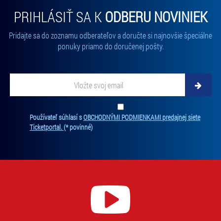
PRIHLÁSIŤ SA K
ODBERU NOVINIEK
Pridajte sa do zoznamu odberateľov a doručte si najnovšie špeciálne
ponuky priamo do doručenej pošty.
Vložte svoj email
Zadajte svoju e-mailovú adresu, na ktorú vám budeme zasielať novinky.
Ten
Používateľ súhlasí s
OBCHODNÝMI PODMIENKAMI predajnej siete
Ticketportal.
(* povinné)