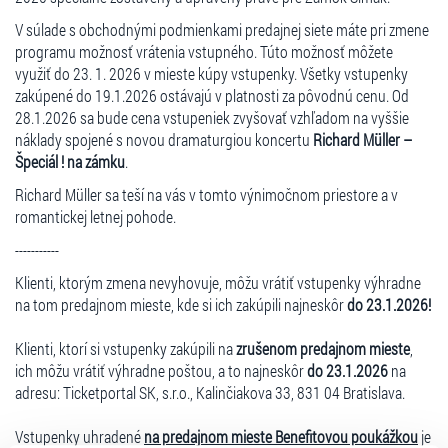
V súlade s obchodnými podmienkami predajnej siete máte pri zmene
programu možnosť vrátenia vstupného. Túto možnosť môžete
využiť do 23. 1. 2026 v mieste kúpy vstupenky. Všetky vstupenky
zakúpené do 19.1.2026 ostávajú v platnosti za pôvodnú cenu. Od
28.1.2026 sa bude cena vstupeniek zvyšovať vzhľadom na vyššie
náklady spojené s novou dramaturgiou koncertu
Richard Müller –
Špeciál ! na zámku
.
Richard Müller sa teší na vás v tomto výnimočnom priestore a v
romantickej letnej pohode.
-----------
Klienti, ktorým zmena nevyhovuje, môžu vrátiť vstupenky výhradne
na tom predajnom mieste, kde si ich zakúpili najneskôr
do 23.1.2026!
Klienti, ktorí si vstupenky zakúpili na
zrušenom predajnom mieste
,
ich môžu vrátiť výhradne poštou, a to najneskôr
do 23.1.2026
na
adresu: Ticketportal SK, s.r.o., Kalinčiakova 33, 831 04 Bratislava.
Vstupenky uhradené
na predajnom mieste Benefitovou poukážkou
je