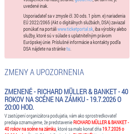
uvedené inak.
Po odohratí 30minút predstavenia sa vstupné nevracia.
Vstup na koncert je povolený osobám
od 10 rokov
. Deťom
do 10
Usporiadateľ sa v zmysle čl. 30 ods. 1 písm. e) nariadenia
rokov nie je vstup povolený
z dôvodu zachovania komfortu a
EÚ 2022/2065 (Akt o digitálnych službách, DSA) zaviazal
nerušeného hudobného zážitku pre všetkých návštevníkov.
ponúkať na portáli
www.ticketportal.sk
, iba výrobky alebo
Deti od 10 rokov – cena vstupenky je bez nároku na zľavu.
služby, ktoré sú v súlade s uplatniteľným právom
Európskej únie. Príslušné informácie a kontakty podľa
ODPORÚČAME
DSA nájdete na stránke
tu
.
– včasný príchod
– teplé oblečenie (aj keď cez deň môže byť teplo, v noci sa ochladí)
– v prípade nepriaznivého počasia pršiplášť / nepremokavú bundu
(dáždniky nie sú z hľadiska bezpečnosti povolené)
ZMENY A UPOZORNENIA
V mieste konania na vás čakajú predajné stánky s občerstvením,
nápojmi a kvalitným zámockým vínom ako aj zámocká reštaurácia s
ZMENENÉ - RICHARD MÜLLER & BANKET - 40
kvalitnou regionálnou kuchyňou a príjemným posedením na
ROKOV NA SCÉNE NA ZÁMKU - 19.7.2026 O
zámockej terase.
20:00 HOD.
Pravidlá usporiadateľa v prípade nepriaznivého počasia
V zastúpení organizátora podujatia, vám ako sprostredkovateľ
Podujatie môže začať a aj prebiehať za nepriaznivého počasia (napr. v
predaja oznamujeme, že predstavenie
RICHARD MÜLLER & BANKET -
daždi), a to v prípade, že je to akceptované interpretom a
40 rokov na scéne na zámku
, ktoré sa malo konať dňa
19.7.2026 o
organizačným tímom. Podujatie môže byť prerušené (aj opakovane) a