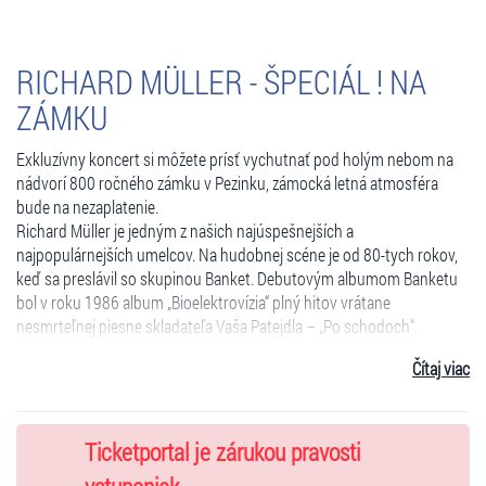
RICHARD MÜLLER - ŠPECIÁL ! NA
ZÁMKU
Exkluzívny koncert si môžete prísť vychutnať pod holým nebom na
nádvorí 800 ročného zámku v Pezinku, zámocká letná atmosféra
bude na nezaplatenie.
Richard Müller je jedným z našich najúspešnejších a
najpopulárnejších umelcov. Na hudobnej scéne je od 80-tych rokov,
keď sa preslávil so skupinou Banket. Debutovým albumom Banketu
bol v roku 1986 album „Bioelektrovízia“ plný hitov vrátane
nesmrteľnej piesne skladateľa Vaša Patejdla – „Po schodoch“.
Odvtedy sa Richard vypracoval medzi absolútnu hudobnú špičku v
Čítaj viac
Česku aj na Slovensku. Získal osemnásť cien a sedem nominácii v
hudobnej ankete Aurel, štyri ceny v ankete Grand Prix rádio,
dvanásťkrát umiestnenie medzi najlepšími spevákmi v ankete Slávik,
ocenenie Krištáľové krídlo a album roka podľa ZAI. Richard je stále
Ticketportal je zárukou pravosti
mimoriadne aktívny, jeho koncertné turné sú takmer vždy vypredané.