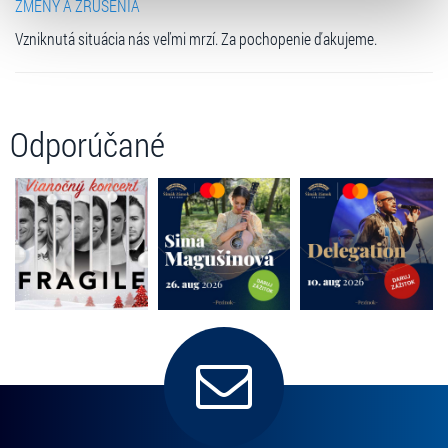
ZMENY A ZRUŠENIA
zpracování upravíte zaškrtnutím příslušné varianty. Svoji
Vzniknutá situácia nás veľmi mrzí. Za pochopenie ďakujeme.
volbu můžete kdykoliv změnit v zápatí stránky v záložce
„Cookies a jejich nastavení“.
Odporúčané