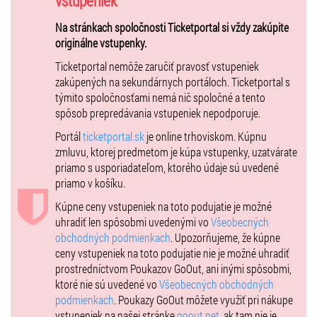
vstupeniek
Výnimočný talent, osobná charizma, nezabudnuteľný hlas, viac ako
milión predaných nosičov a desiatky skvelých koncertov ročne. To
Na stránkach spoločnosti Ticketportal si vždy zakúpite
všetko urobilo z textára, skladateľa a speváka žijúcu hudobnú
originálne vstupenky.
legendu.
Ticketportal nemôže zaručiť pravosť vstupeniek
zakúpených na sekundárnych portáloch. Ticketportal s
EXTERIÉR - zámocké nádvorie
týmito spoločnosťami nemá nič spoločné a tento
Koncert sa uskutoční na historickom nádvorí zámku z 13.storočia v
spôsob prepredávania vstupeniek nepodporuje.
Pezinku a naše zámocké brány na koncert sa otvárajú 18:30hod.
Portál
ticketportal.sk
je online trhoviskom. Kúpnu
Začiatok: 20:00 hod.
zmluvu, ktorej predmetom je kúpa vstupenky, uzatvárate
Miesto: Nádvorie pod holým nebom, Šimák Zámok Pezinok
priamo s usporiadateľom, ktorého údaje sú uvedené
Info: +421 33 79 89 000 /
hotel@zamokpezinok.sk
priamo v košíku.
www.zamokpezinok.sk
Kúpne ceny vstupeniek na toto podujatie je možné
VIP zóna
uhradiť len spôsobmi uvedenými vo
Všeobecných
VIP stôl - je možné si zakúpiť iba celý stôl pre 4 alebo 2 osoby alebo
obchodných podmienkach
. Upozorňujeme, že kúpne
VIP ROYAL pre 2 osoby.
ceny vstupeniek na toto podujatie nie je možné uhradiť
VIP vstupenka zahŕňa
: obsluha počas večera, občerstvenie počas
prostredníctvom Poukazov GoOut, ani inými spôsobmi,
koncertu formou teplých bohatých bufetov, fľaša vína pre 2 osoby,
ktoré nie sú uvedené vo
Všeobecných obchodných
voda.
podmienkach
. Poukazy GoOut môžete využiť pri nákupe
INFORMÁCIE PRE NÁVŠTEVNÍKOV
vstupeniek na našej stránke
goout.net
, ak tam nie je