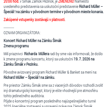
20:00 hod.
v Šimák Zámok Pezinok, je
ZMENENÉ!
Namiesto
potom opäť pokračovať, podujatie sa neruší vopred a v prípade, že v
uvedeného predstavenia sa uskutoční predstavenie
Richard Müller –
čase začiatku podujatie prší, usporiadateľ si vyhradzuje právo
Špeciál ! na zámku v pôvodnom termíne v pôvodnom mieste konania.
začiatok podujatia posunúť. Ak je predstavenie zrušené po viac ako
30 odohraných minútach nárok na vrátenie peňazí nevzniká. V
Zakúpené vstupenky zostávajú v platnosti.
prípade nepriaznivého počasia odporúčame pršiplášť,
-----------
teplejšie/nepremokavé oblečenie a obuv. Počas predstavenia nie je
OZNAM ORGANIZÁTORA:
možné používať dáždniky, pretože obmedzujú viditeľnosť.
Koncert Richard Müller na Zámku Šimák
Zmena programu
Milí priaznivci
Richarda Müllera
radi by sme vás informovali, že došlo
k zmene programu koncertu, ktorý sa uskutoční
19. 7. 2026 na
Zámku Šimák v Pezinku.
Pôvodne avizovaný program Richard Müller & Banket sa mení na:
Richard Müller – Špeciál ! na zámku.
Pre priestor Zámku Šimák sme sa z viacerých dôvodov rozhodli zvoliť
iný dramaturgický koncept, ktorý je ešte vhodnejší pre atmosféru
tohto jedinečného auditória.
Pôjde o koncertný program posledného najúspešnejšieho turné
2025 špeciálne zostavený a upravený práve pre Zámok Šimák.