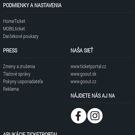
PODMIENKY A NASTAVENIA
HomeTicket
MOBILticket
Darčekové poukazy
PRESS
NAŠA SIEŤ
Zmeny a zrušenia
www.ticketportal.cz
Tlačové správy
www.goout.sk
Pokyny usporiadateľa
www.goout.cz
Reklama
NÁJDETE NÁS AJ NA
APLIKÁCIE TICKETPORTAL