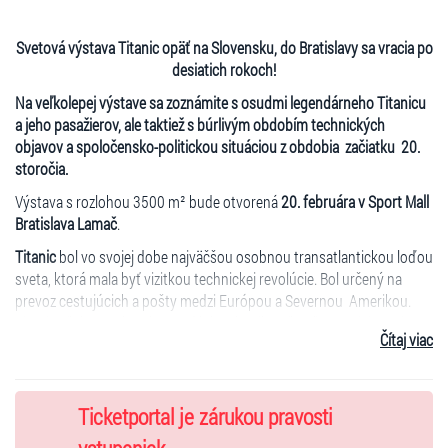
Svetová výstava Titanic opäť na Slovensku, do Bratislavy sa vracia po
desiatich rokoch!
Na veľkolepej výstave sa zoznámite s osudmi legendárneho Titanicu
a jeho pasažierov, ale taktiež s búrlivým obdobím technických
objavov a spoločensko-politickou situáciou z obdobia začiatku 20.
storočia.
Výstava s rozlohou 3500 m² bude otvorená
20. februára v Sport Mall
Bratislava Lamač
.
Titanic
bol vo svojej dobe najväčšou osobnou transatlantickou loďou
sveta, ktorá mala byť vizitkou technickej revolúcie. Bol určený na
prevoz cestujúcich a pošty medzi Európou a Severnou Amerikou.
Titanic však stroskotal vo vodách Atlantiku už počas svojej prvej
Čítaj viac
plavby - dňa 15. apríla 1912. V tento osudný deň zomrelo viac ako
1500 osôb.
Na exkluzívnej výstave Titanic uvidíte viac ako 200
originálnych
Ticketportal je zárukou pravosti
artefaktov, ktoré boli vylovené zo slávneho vraku na dne oceánu.
Medzi exponátmi sú časti vybavenia lode, kusy nábytku, porcelán a