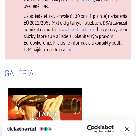
uvedené inak.
Výstava
Titanic
dokonale zobrazuje historické súvislosti,
Usporiadateľ sa v zmysle čl. 30 ods. 1 písm. e) nariadenia
spoločenskú a politickú situáciu na Slovensku i vo svete na začiatku
EÚ 2022/2065 (Akt o digitálnych službách, DSA) zaviazal
20. storočia. Priblíži vám veľkú migračnú vlnu, kedy tisíce ľudí utekalo
ponúkať na portáli
www.ticketportal.sk
, iba výrobky alebo
z Európy pred chudobou a blížiacou sa I. svetovou vojnou za
služby, ktoré sú v súlade s uplatniteľným právom
vysnívaným bohatstvom do Ameriky. Je teda dokonalou sondou
Európskej únie. Príslušné informácie a kontakty podľa
nielen do útrob legendárneho Titanicu, ale predovšetkým podá
DSA nájdete na stránke
tu
.
súhrnný obraz o slávnej dobe jeho vzniku.
Vstupenky na výstavu sa predávajú na presne určený dátum a čas.
Návštevníci, ktorí si zakúpia vstupenku v predpredaji sa tak vyhnú
GALÉRIA
dlhému čakaniu v radoch. Organizovaným skupinám – napr. školám,
zabezpečíme presný termín rezervácie návštevy či zvýhodnené
vstupné, vrátane vstupu pre pedagogický sprievod zadarmo.
Rezervujte si vstupenky ešte dnes a zažite Titanic na vlastnej koži!
Otváracie hodiny na výstave:
Pondelok – Piatok 9:00-19:00
Sobota - Nedeľa 09:30-19:00
Termín výstavy: