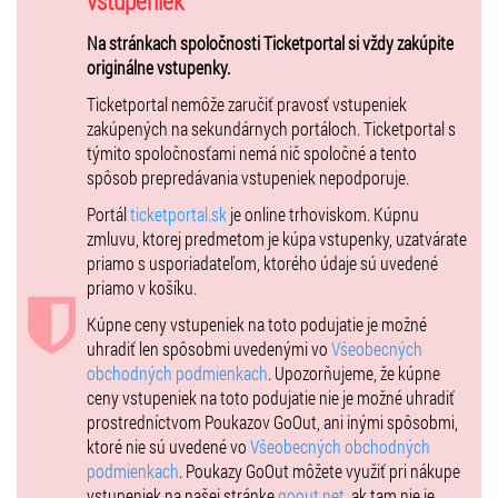
vstupeniek
osobné predmety cestujúcich (šperky, kabelky a rôzne časti
Na stránkach spoločnosti Ticketportal si vždy zakúpite
oblečenia). Vďaka dokonalej rekonštrukcii kajút, strojovne či jedálne
originálne vstupenky.
sa stanete súčasťou skutočnej atmosféry prepychu aj biedy
legendárneho parníka. Zažijete nádheru dobových interiérov, či hluk
Ticketportal nemôže zaručiť pravosť vstupeniek
strojovní a následnú úzkosť pred naozajstným a reálnym nešťastím.
zakúpených na sekundárnych portáloch. Ticketportal s
týmito spoločnosťami nemá nič spoločné a tento
Práve osobné zážitky návštevníkov a veľké množstvo reálnych
spôsob prepredávania vstupeniek nepodporuje.
exponátov zaraďuje výstavu Titanic k najobľúbenejším na celom
svete.
Portál
ticketportal.sk
je online trhoviskom. Kúpnu
zmluvu, ktorej predmetom je kúpa vstupenky, uzatvárate
Každý návštevník pri vstupe na výstavu obdrží „boarding pass -
priamo s usporiadateľom, ktorého údaje sú uvedené
palubnú vstupenku“. Vďaka tejto vstupenke s konkrétnym menom
priamo v košíku.
reálneho človeka, ktorý na Titanicu v dobe jeho katastrofy bol,
prežijete celú prehliadku výstavy tak, ako konkrétny cestujúci na
Kúpne ceny vstupeniek na toto podujatie je možné
palube Titanicu.
uhradiť len spôsobmi uvedenými vo
Všeobecných
obchodných podmienkach
. Upozorňujeme, že kúpne
K dispozícii bude aj zvukový sprievodca-audioguide, v ktorom si
ceny vstupeniek na toto podujatie nie je možné uhradiť
vypočujete podrobný výklad k jednotlivým exponátom. Pre
prostredníctvom Poukazov GoOut, ani inými spôsobmi,
zvedavých návštevníkov a predovšetkým pre študentov budú
ktoré nie sú uvedené vo
Všeobecných obchodných
pripravené špeciálne pracovné listy s názorným prehľadom všetkých
podmienkach
. Poukazy GoOut môžete využiť pri nákupe
významných udalostí v politike, vede a kultúre na začiatku 20.
vstupeniek na našej stránke
goout.net
, ak tam nie je
storočia a vedomostné kvízy.