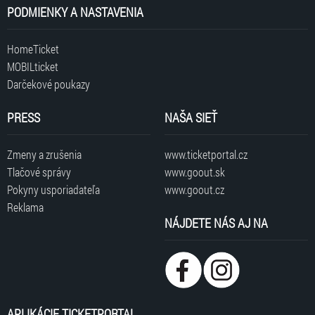
PODMIENKY A NASTAVENIA
HomeTicket
MOBILticket
Darčekové poukazy
PRESS
NAŠA SIEŤ
Zmeny a zrušenia
www.ticketportal.cz
Tlačové správy
www.goout.sk
Pokyny usporiadateľa
www.goout.cz
Reklama
NÁJDETE NÁS AJ NA
APLIKÁCIE TICKETPORTAL