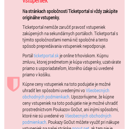
vstupeniek
osobné predmety cestujúcich (šperky, kabelky a rôzne časti
Na stránkach spoločnosti Ticketportal si vždy zakúpite
oblečenia). Vďaka dokonalej rekonštrukcii kajút, strojovne či jedálne
originálne vstupenky.
sa stanete súčasťou skutočnej atmosféry prepychu aj biedy
legendárneho parníka. Zažijete nádheru dobových interiérov, či hluk
Ticketportal nemôže zaručiť pravosť vstupeniek
strojovní a následnú úzkosť pred naozajstným a reálnym nešťastím.
zakúpených na sekundárnych portáloch. Ticketportal s
týmito spoločnosťami nemá nič spoločné a tento
Práve osobné zážitky návštevníkov a veľké množstvo reálnych
spôsob prepredávania vstupeniek nepodporuje.
exponátov zaraďuje výstavu Titanic k najobľúbenejším na celom
svete.
Portál
ticketportal.sk
je online trhoviskom. Kúpnu
zmluvu, ktorej predmetom je kúpa vstupenky, uzatvárate
Každý návštevník pri vstupe na výstavu obdrží „boarding pass -
priamo s usporiadateľom, ktorého údaje sú uvedené
palubnú vstupenku“. Vďaka tejto vstupenke s konkrétnym menom
priamo v košíku.
reálneho človeka, ktorý na Titanicu v dobe jeho katastrofy bol,
prežijete celú prehliadku výstavy tak, ako konkrétny cestujúci na
Kúpne ceny vstupeniek na toto podujatie je možné
palube Titanicu.
uhradiť len spôsobmi uvedenými vo
Všeobecných
obchodných podmienkach
. Upozorňujeme, že kúpne
K dispozícii bude aj zvukový sprievodca-audioguide, v ktorom si
ceny vstupeniek na toto podujatie nie je možné uhradiť
vypočujete podrobný výklad k jednotlivým exponátom. Pre
prostredníctvom Poukazov GoOut, ani inými spôsobmi,
zvedavých návštevníkov a predovšetkým pre študentov budú
ktoré nie sú uvedené vo
Všeobecných obchodných
pripravené špeciálne pracovné listy s názorným prehľadom všetkých
podmienkach
. Poukazy GoOut môžete využiť pri nákupe
významných udalostí v politike, vede a kultúre na začiatku 20.
vstupeniek na našej stránke
goout.net
, ak tam nie je
storočia a vedomostné kvízy.