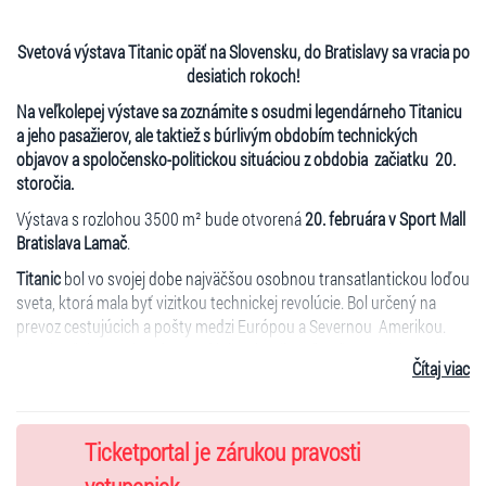
Svetová výstava Titanic opäť na Slovensku, do Bratislavy sa vracia po
desiatich rokoch!
Na veľkolepej výstave sa zoznámite s osudmi legendárneho Titanicu
a jeho pasažierov, ale taktiež s búrlivým obdobím technických
objavov a spoločensko-politickou situáciou z obdobia začiatku 20.
storočia.
Výstava s rozlohou 3500 m² bude otvorená
20. februára v Sport Mall
Bratislava Lamač
.
Titanic
bol vo svojej dobe najväčšou osobnou transatlantickou loďou
sveta, ktorá mala byť vizitkou technickej revolúcie. Bol určený na
prevoz cestujúcich a pošty medzi Európou a Severnou Amerikou.
Titanic však stroskotal vo vodách Atlantiku už počas svojej prvej
Čítaj viac
plavby - dňa 15. apríla 1912. V tento osudný deň zomrelo viac ako
1500 osôb.
Na exkluzívnej výstave Titanic uvidíte viac ako 200
originálnych
Ticketportal je zárukou pravosti
artefaktov, ktoré boli vylovené zo slávneho vraku na dne oceánu.
Medzi exponátmi sú časti vybavenia lode, kusy nábytku, porcelán a