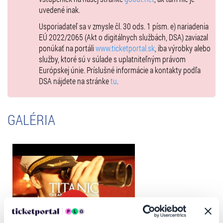
uvedené inak.
Výstava
Titanic
dokonale zobrazuje historické súvislosti,
Usporiadateľ sa v zmysle čl. 30 ods. 1 písm. e) nariadenia
spoločenskú a politickú situáciu na Slovensku i vo svete na začiatku
EÚ 2022/2065 (Akt o digitálnych službách, DSA) zaviazal
20. storočia. Priblíži vám veľkú migračnú vlnu, kedy tisíce ľudí utekalo
ponúkať na portáli
www.ticketportal.sk
, iba výrobky alebo
z Európy pred chudobou a blížiacou sa I. svetovou vojnou za
služby, ktoré sú v súlade s uplatniteľným právom
vysnívaným bohatstvom do Ameriky. Je teda dokonalou sondou
Európskej únie. Príslušné informácie a kontakty podľa
nielen do útrob legendárneho Titanicu, ale predovšetkým podá
DSA nájdete na stránke
tu
.
súhrnný obraz o slávnej dobe jeho vzniku.
Vstupenky na výstavu sa predávajú na presne určený dátum a čas.
Návštevníci, ktorí si zakúpia vstupenku v predpredaji sa tak vyhnú
GALÉRIA
dlhému čakaniu v radoch. Organizovaným skupinám – napr. školám,
zabezpečíme presný termín rezervácie návštevy či zvýhodnené
vstupné, vrátane vstupu pre pedagogický sprievod zadarmo.
Rezervujte si vstupenky ešte dnes a zažite Titanic na vlastnej koži!
Otváracie hodiny na výstave:
Pondelok – Piatok 9:00-19:00
Sobota - Nedeľa 09:30-19:00
Termín výstavy: