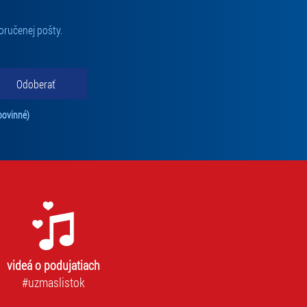
oručenej pošty.
Odoberať
Tento súhlas je povinný na odber newslettra. Bez súhlasu nie je možné vás pr
povinné)
videá o podujatiach
#uzmaslistok