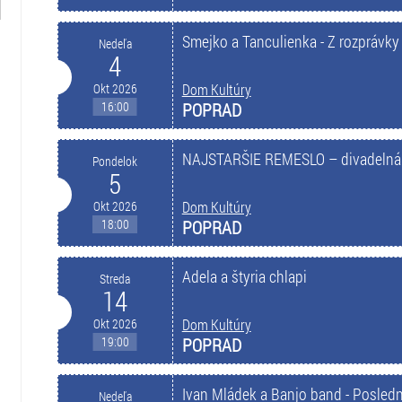
Smejko a Tanculienka - Z rozprávky
Nedeľa
4
Okt 2026
Dom Kultúry
16:00
POPRAD
NAJSTARŠIE REMESLO – divadelná
Pondelok
5
Okt 2026
Dom Kultúry
18:00
POPRAD
Adela a štyria chlapi
Streda
14
Okt 2026
Dom Kultúry
19:00
POPRAD
Ivan Mládek a Banjo band - Posledn
Nedeľa