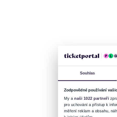
Souhlas
Zodpovědné používání vaši
My a
naši 1022 partneři
zpra
pro uchování a přístup k in
měření reklam a obsahu, náh