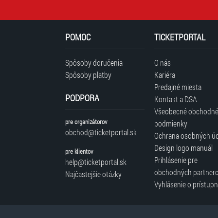
POMOC
TICKETPORTAL
Spôsoby doručenia
O nás
Spôsoby platby
Kariéra
Predajné miesta
PODPORA
Kontakt a DSA
Všeobecné obchodn
pre organizátorov
podmienky
obchod@ticketportal.sk
Ochrana osobných ú
Design logo manuál
pre klientov
Prihlásenie pre
help@ticketportal.sk
obchodných partner
Najčastejšie otázky
Vyhlásenie o prístupn