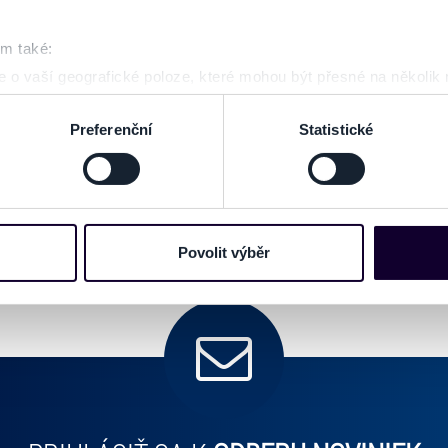
ZOBRAZ
om také:
 o vaší geografické poloze, které mohou být přesné na několik
ení pomocí aktivního skenování pro konkrétní charakteristiky (oti
acováváme vaše osobní údaje, a nastavte si předvolby v
části s
Preferenční
Statistické
odvolat v části Prohlášení o souborech cookie.
e soubory cookies a další obdobné technologie (dále jen „cooki
nebo vaší aktivitě na našich webových stránkách. Tyto informa
mace používáme např. k analýze návštěvnosti webu nebo k perso
Povolit výběr
dílet se svými partnery pro sociální média, inzerci a analýzy. 
cemi, které jste jim poskytli nebo které získali v důsledku toho,
 naleznete níže. Možnosti zpracování upravíte zaškrtnutím přís
atí stránky v záložce „Cookies a jejich nastavení“.