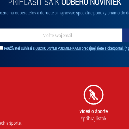
PRIHLÁSIŤ SA K
ODBERU NOVINIEK
 zoznamu odberateľov a doručte si najnovšie špeciálne ponuky priamo do d
ať novinky. Vaša adresa nebude zdieľaná s tretími stranami.
Používateľ súhlasí s
OBCHODNÝMI PODMIENKAMI predajnej siete Ticketportal.
(* 
videá o športe
#prihrajlistok
ach a športe.