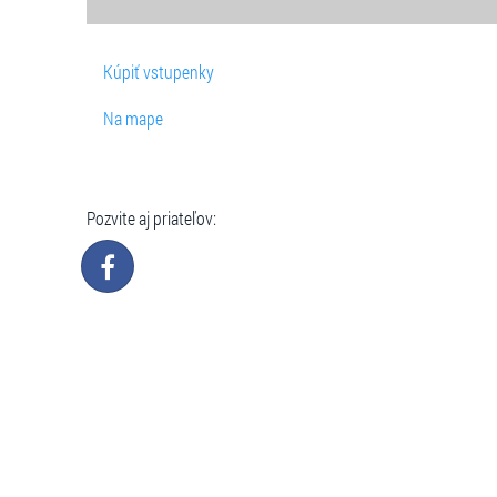
Kúpiť vstupenky
Na mape
Pozvite aj priateľov: