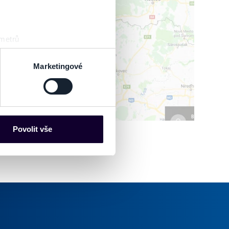
IŤ MAPU
 metrů
sk prstu)
 podrobnostmi
. Svůj souhlas
Marketingové
es“), které mohou sbírat
ce mohou představovat
nalizaci obsahu a reklam.
Povolit vše
Partneři tyto údaje mohou
 že používáte jejich služby.
lušné varianty. Svoji volbu