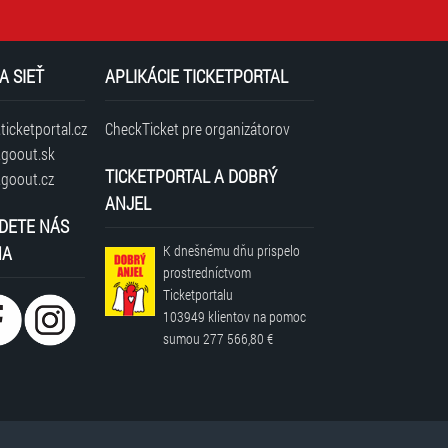
A SIEŤ
APLIKÁCIE TICKETPORTAL
icketportal.cz
CheckTicket pre organizátorov
goout.sk
TICKETPORTAL A DOBRÝ
goout.cz
ANJEL
DETE NÁS
NA
K dnešnému dňu prispelo
prostredníctvom
Ticketportalu
103949 klientov
na pomoc
sumou
277 566,80 €