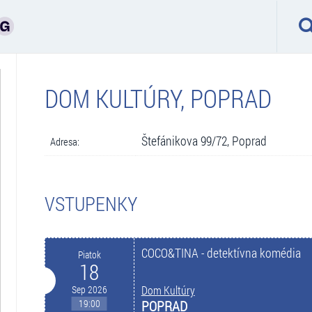
DOM KULTÚRY, POPRAD
Štefánikova 99/72, Poprad
Adresa:
VSTUPENKY
COCO&TINA - detektívna komédia
Piatok
18
Sep 2026
Dom Kultúry
19:00
POPRAD