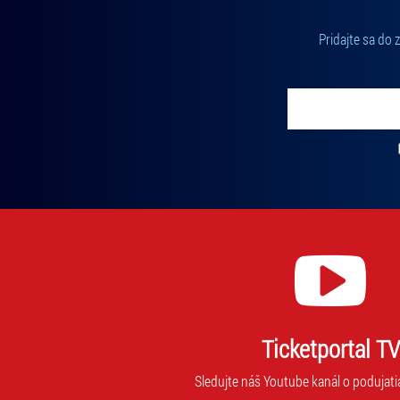
Pridajte sa do
Vložte svoj email
Zadajte svoju e-mailovú adresu, na ktorú vám budeme zasiel
Ticketportal TV
Sledujte náš Youtube kanál o podujati