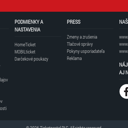
PODMIENKY A
PRESS
NAŠ
NASTAVENIA
Zmeny a zrušenia
www.t
Tlačové správy
www.
HomeTicket
Pokyny usporiadateľa
www.
MOBILticket
Reklama
Darčekové poukazy
NÁJ
é
AJ 
dajov
ov
osti
© 2026 Ticketportal PLG. All rights reserved.