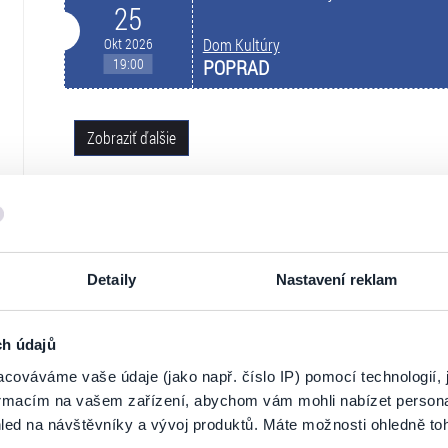
25
Okt 2026
Dom Kultúry
19:00
POPRAD
Zobraziť ďalšie
NA MAPE
Detaily
Nastavení reklam
ch údajů
cováváme vaše údaje (jako např. číslo IP) pomocí technologií, 
formacím na vašem zařízení, abychom vám mohli nabízet person
led na návštěvníky a vývoj produktů. Máte možnosti ohledně to