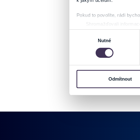
k jakým účelům.
Pokud to povolíte, rádi bych
Shromažďovali informace
Identifikovali vaše zaříz
Výběr
Zjistěte více o tom, jak zpr
Nutné
souhlasu
můžete kdykoliv změnit nebo 
Na těchto stránkách využívám
informace o vašem zařízení 
osobní údaje. Získané infor
Odmítnout
Tyto informace můžeme také s
zkombinovat s dalšími informa
Jaké typy cookies používáme,
můžete kdykoliv změnit v záp