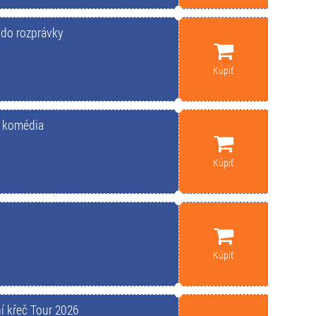
 do rozprávky
Kúpiť
 komédia
Kúpiť
Kúpiť
í křeč Tour 2026