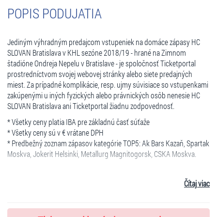
POPIS PODUJATIA
Jediným výhradným predajcom vstupeniek na domáce zápasy HC
SLOVAN Bratislava v KHL sezóne 2018/19 - hrané na Zimnom
štadióne Ondreja Nepelu v Bratislave - je spoločnosť Ticketportal
prostredníctvom svojej webovej stránky alebo siete predajných
miest. Za prípadné komplikácie, resp. ujmy súvisiace so vstupenkami
zakúpenými u iných fyzických alebo právnických osôb nenesie HC
SLOVAN Bratislava ani Ticketportal žiadnu zodpovednosť.
* Všetky ceny platia IBA pre základnú časť súťaže
* Všetky ceny sú v € vrátane DPH
* Predbežný zoznam zápasov kategórie TOP5: Ak Bars Kazaň, Spartak
Moskva, Jokerit Helsinki, Metallurg Magnitogorsk, CSKA Moskva.
* Cashback (peniaze späť) vo výške 5% z ceny vstupenky (zakúpenej
Čítaj viac
online) po aktivácii HC SLOVAN Cashback Card.
*Predaj vstupeniek na skupinové zľavy formou písomnej objednávky
na adrese
objednavky@ticketportal.sk
. Bližšie informácie k