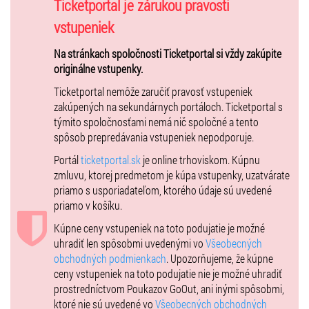
hromadným objednávkam nájdete TU
Ticketportal je zárukou pravosti
:
https://www.ticketportal.sk/Article/14283
"
vstupeniek
* Zľava ISIC/ITIC/EURO 26: 10%
* Zľava ZŤP/ZŤP-S: 20%
Na stránkach spoločnosti Ticketportal si vždy zakúpite
* Počet domácich zápasov v základnej časti: 31 (z toho 2 zápasy 26. a
originálne vstupenky.
28.10.2018 vo Viedni, na ktoré vstupenky predáva iná ticketingová
Ticketportal nemôže zaručiť pravosť vstupeniek
spoločnosť)
zakúpených na sekundárnych portáloch. Ticketportal s
týmito spoločnosťami nemá nič spoločné a tento
spôsob prepredávania vstupeniek nepodporuje.
Portál
ticketportal.sk
je online trhoviskom. Kúpnu
zmluvu, ktorej predmetom je kúpa vstupenky, uzatvárate
priamo s usporiadateľom, ktorého údaje sú uvedené
priamo v košíku.
Kúpne ceny vstupeniek na toto podujatie je možné
uhradiť len spôsobmi uvedenými vo
Všeobecných
obchodných podmienkach
. Upozorňujeme, že kúpne
ceny vstupeniek na toto podujatie nie je možné uhradiť
prostredníctvom Poukazov GoOut, ani inými spôsobmi,
ktoré nie sú uvedené vo
Všeobecných obchodných