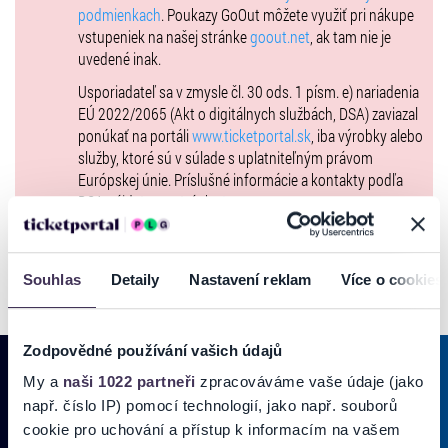
podmienkach
. Poukazy GoOut môžete využiť pri nákupe
vstupeniek na našej stránke
goout.net
, ak tam nie je
uvedené inak.
Usporiadateľ sa v zmysle čl. 30 ods. 1 písm. e) nariadenia
EÚ 2022/2065 (Akt o digitálnych službách, DSA) zaviazal
ponúkať na portáli
www.ticketportal.sk
, iba výrobky alebo
služby, ktoré sú v súlade s uplatniteľným právom
Európskej únie. Príslušné informácie a kontakty podľa
DSA nájdete na stránke
tu
.
Souhlas
Detaily
Nastavení reklam
Více o cookies
Zodpovědné používání vašich údajů
My a
naši 1022 partneři
zpracováváme vaše údaje (jako
např. číslo IP) pomocí technologií, jako např. souborů
PRIHLÁSIŤ SA K
ODBERU NOVINIEK
cookie pro uchování a přístup k informacím na vašem