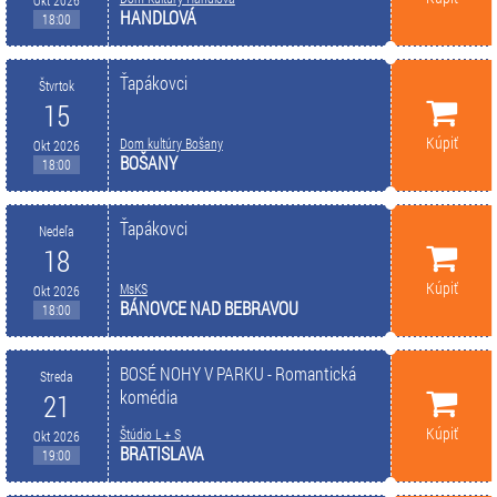
Okt 2026
HANDLOVÁ
18:00
Ťapákovci
Štvrtok
15
Kúpiť
Dom kultúry Bošany
Okt 2026
BOŠANY
18:00
Ťapákovci
Nedeľa
18
Kúpiť
MsKS
Okt 2026
BÁNOVCE NAD BEBRAVOU
18:00
BOSÉ NOHY V PARKU - Romantická
Streda
komédia
21
Kúpiť
Štúdio L + S
Okt 2026
BRATISLAVA
19:00