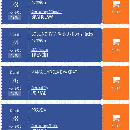
komédia
23
Kúpiť
Dom kultúry Dúbravka
Nov 2026
BRATISLAVA
19:00
BOSÉ NOHY V PARKU - Romantická
Utorok
komédia
24
Kúpiť
KKC Hviezda
Nov 2026
TRENČÍN
18:00
MAMA UMRELA DVAKRÁT
Štvrtok
26
Kúpiť
Dom Kultúry
Nov 2026
POPRAD
18:00
PRAVDA
Sobota
28
Kúpiť
Dom kultúry Skalica
Nov 2026