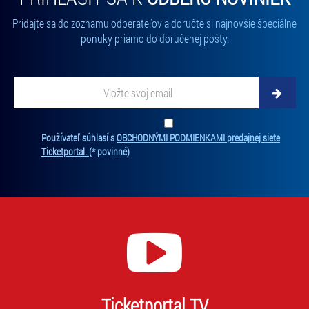
Pridajte sa do zoznamu odberateľov a doručte si najnovšie špeciálne
ponuky priamo do doručenej pošty.
Vložte svoj email
Zadajte svoju e-mailovú adresu, na ktorú vám budeme zasielať novinky.
Ten
Používateľ súhlasí s
OBCHODNÝMI PODMIENKAMI predajnej siete
Ticketportal.
(* povinné)
Ticketportal TV