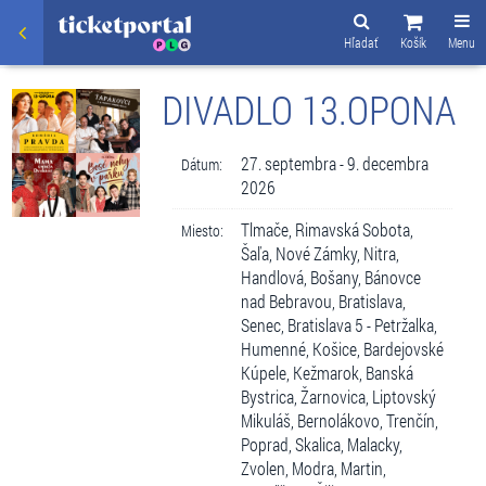
Hľadať
Košík
Menu
DIVADLO 13.OPONA
27. septembra - 9. decembra
Dátum:
2026
Tlmače, Rimavská Sobota,
Miesto:
Šaľa, Nové Zámky, Nitra,
Handlová, Bošany, Bánovce
nad Bebravou, Bratislava,
Senec, Bratislava 5 - Petržalka,
Humenné, Košice, Bardejovské
Kúpele, Kežmarok, Banská
Bystrica, Žarnovica, Liptovský
Mikuláš, Bernolákovo, Trenčín,
Poprad, Skalica, Malacky,
Zvolen, Modra, Martin,