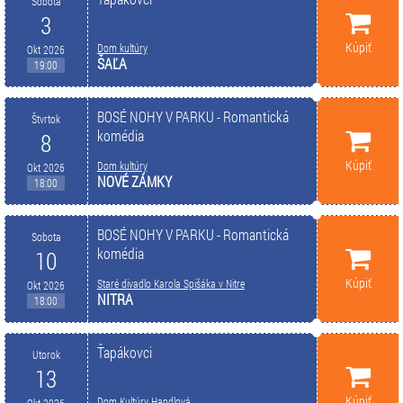
Sobota
3
Kúpiť
Dom kultúry
Okt 2026
ŠAĽA
19:00
BOSÉ NOHY V PARKU - Romantická
Štvrtok
komédia
8
Kúpiť
Dom kultúry
Okt 2026
NOVÉ ZÁMKY
18:00
BOSÉ NOHY V PARKU - Romantická
Sobota
komédia
10
Kúpiť
Staré divadlo Karola Spišáka v Nitre
Okt 2026
NITRA
18:00
Ťapákovci
Utorok
13
Kúpiť
Dom Kultúry Handlová