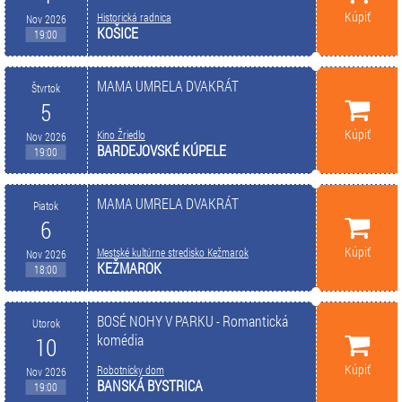
Kúpiť
Historická radnica
Nov 2026
KOŠICE
19:00
MAMA UMRELA DVAKRÁT
Štvrtok
5
Kúpiť
Kino Žriedlo
Nov 2026
BARDEJOVSKÉ KÚPELE
19:00
MAMA UMRELA DVAKRÁT
Piatok
6
Kúpiť
Mestské kultúrne stredisko Kežmarok
Nov 2026
KEŽMAROK
18:00
BOSÉ NOHY V PARKU - Romantická
Utorok
komédia
10
Kúpiť
Robotnícky dom
Nov 2026
BANSKÁ BYSTRICA
19:00