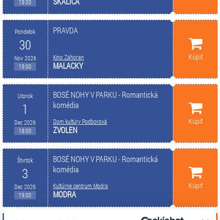
SKALICA
18:00
PRAVDA
Pondelok
30
Kúpiť
Kino Záhoran
Nov 2026
MALACKY
19:00
BOSÉ NOHY V PARKU - Romantická
Utorok
komédia
1
Kúpiť
Dom kultúry Podborová
Dec 2026
ZVOLEN
18:00
BOSÉ NOHY V PARKU - Romantická
Štvrtok
komédia
3
Kúpiť
Kultúrne centrum Modra
Dec 2026
MODRA
19:00