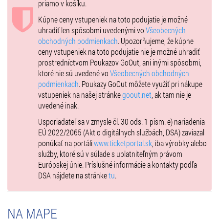
priamo v košíku.
Kúpne ceny vstupeniek na toto podujatie je možné
uhradiť len spôsobmi uvedenými vo
Všeobecných
obchodných podmienkach
. Upozorňujeme, že kúpne
ceny vstupeniek na toto podujatie nie je možné uhradiť
prostredníctvom Poukazov GoOut, ani inými spôsobmi,
ktoré nie sú uvedené vo
Všeobecných obchodných
podmienkach
. Poukazy GoOut môžete využiť pri nákupe
vstupeniek na našej stránke
goout.net
, ak tam nie je
uvedené inak.
Usporiadateľ sa v zmysle čl. 30 ods. 1 písm. e) nariadenia
EÚ 2022/2065 (Akt o digitálnych službách, DSA) zaviazal
ponúkať na portáli
www.ticketportal.sk
, iba výrobky alebo
služby, ktoré sú v súlade s uplatniteľným právom
Európskej únie. Príslušné informácie a kontakty podľa
DSA nájdete na stránke
tu
.
NA MAPE