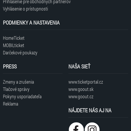
Prihlásenie pre obchodných partnerov
Vyhlásenie o prístupnosti
PODMIENKY A NASTAVENIA
HomeTicket
MOBILticket
Darčekové poukazy
PRESS
NAŠA SIEŤ
Zmeny a zrušenia
www.ticketportal.cz
Tlačové správy
www.goout.sk
Pokyny usporiadateľa
www.goout.cz
Reklama
NÁJDETE NÁS AJ NA