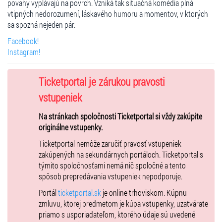
povahy vyplávajú na povrch. Vzniká tak situačná komédia plná
vtipných nedorozumení, láskavého humoru a momentov, v ktorých
sa spozná nejeden pár.
Facebook!
Instagram!
Ticketportal je zárukou pravosti
vstupeniek
Na stránkach spoločnosti Ticketportal si vždy zakúpite
originálne vstupenky.
Ticketportal nemôže zaručiť pravosť vstupeniek
zakúpených na sekundárnych portáloch. Ticketportal s
týmito spoločnosťami nemá nič spoločné a tento
spôsob prepredávania vstupeniek nepodporuje.
Portál
ticketportal.sk
je online trhoviskom. Kúpnu
zmluvu, ktorej predmetom je kúpa vstupenky, uzatvárate
priamo s usporiadateľom, ktorého údaje sú uvedené