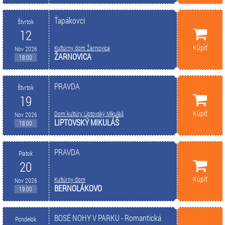
Ťapákovci
Štvrtok
12
Kúpiť
Kultúrny dom Žarnovica
Nov 2026
ŽARNOVICA
18:00
PRAVDA
Štvrtok
19
Kúpiť
Dom kultúry Liptovský Mikuláš
Nov 2026
LIPTOVSKÝ MIKULÁŠ
18:00
PRAVDA
Piatok
20
Kúpiť
Kultúrny dom
Nov 2026
BERNOLÁKOVO
19:00
BOSÉ NOHY V PARKU - Romantická
Pondelok