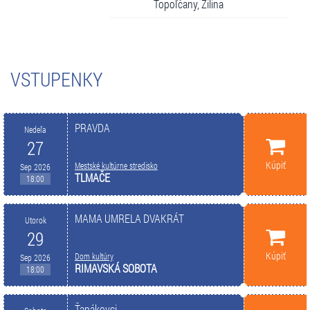
Topoľčany, Žilina
VSTUPENKY
PRAVDA
Nedeľa
27
Kúpiť
Mestské kultúrne stredisko
Sep 2026
TLMAČE
18:00
MAMA UMRELA DVAKRÁT
Utorok
29
Kúpiť
Dom kultúry
Sep 2026
RIMAVSKÁ SOBOTA
18:00
Ťapákovci