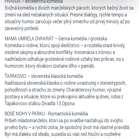
PRAVDA – excelentná komédia
volbu můžete kdykoliv změnit v zápatí stránky v záložce
Svižná komédia o dvoch manželských pároch, ktorých bežný život sa
„Cookies a jejich nastavení“.
zmení na sled nečakaných situácií. Presné dialógy, rýchle tempo a
situačný humor zaručujú večer plný smiechu od prvej minúty až po
záverečný potlesk.
MAMA UMRELA DVAKRÁT – čierna komédia / groteska
Komédia o rodine, ktorú spojí dedičstvo – a rozdelia staré krivdy,
osobné záujmy a absurdné konflikty. Inscenácia s iróniou a
nadhľadom odhaľuje groteskné rodinné vzťahy bez príkras, no s
humorom, ktorý divákovi zostane dlho v pamäti.
ŤAPÁKOVCI – slovenská klasická komédia
Nadčasová slovenská klasika o rodine uviaznutej v stereotypoch,
pohodlnosti a strachu zo zmeny. Charakterový humor, výrazné
postavy a situácie, ktoré sú prekvapivo aktuálne aj dnes, robia z
Ťapákovcov stálicu Divadla 13.Opona
BOSÉ NOHY V PARKU - Romantická komédia
Príbeh mladomanželov, ktorí sa po svadbe nasťahujú do svojho
prvého bytu – a rýchlo zistia, že spoločný život má vlastné pravidlá.
Byt má ďaleko od ideálu, susedia sú viac než hluční a rozdielne