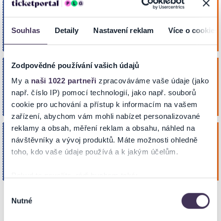
BOSÉ NOHY V PARKU - Romantická
Piatok
komédia
4
Kúpiť
Souhlas
Detaily
Nastavení reklam
Více o cookies
Sála Strojár
Dec 2026
MARTIN
18:00
Zodpovědné používání vašich údajů
BOSÉ NOHY V PARKU - Romantická
Pondelok
komédia
7
My a
naši 1022 partneři
zpracováváme vaše údaje (jako
např. číslo IP) pomocí technologií, jako např. souborů
Kúpiť
Spoločenský dom
Dec 2026
TOPOĽČANY
19:00
cookie pro uchování a přístup k informacím na vašem
zařízení, abychom vám mohli nabízet personalizované
reklamy a obsah, měření reklam a obsahu, náhled na
Ťapákovci
Streda
návštěvníky a vývoj produktů. Máte možnosti ohledně
9
toho, kdo vaše údaje používá a k jakým účelům.
Kúpiť
Veľká scéna Domu odborov Žilina
Dec 2026
ŽILINA
19:00
Pokud to povolíte, rádi bychom také:
Shromažďovali informace o vaší geografické poloze,
Výběr
Nutné
které mohou být přesné na několik metrů
souhlasu
Identifikovali vaše zařízení pomocí aktivního
POPIS