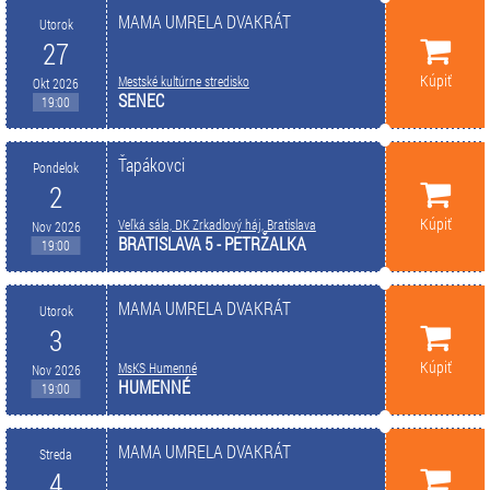
MAMA UMRELA DVAKRÁT
Utorok
27
Kúpiť
Mestské kultúrne stredisko
Okt 2026
SENEC
19:00
Ťapákovci
Pondelok
2
Kúpiť
Veľká sála, DK Zrkadlový háj, Bratislava
Nov 2026
BRATISLAVA 5 - PETRŽALKA
19:00
MAMA UMRELA DVAKRÁT
Utorok
3
Kúpiť
MsKS Humenné
Nov 2026
HUMENNÉ
19:00
MAMA UMRELA DVAKRÁT
Streda
4