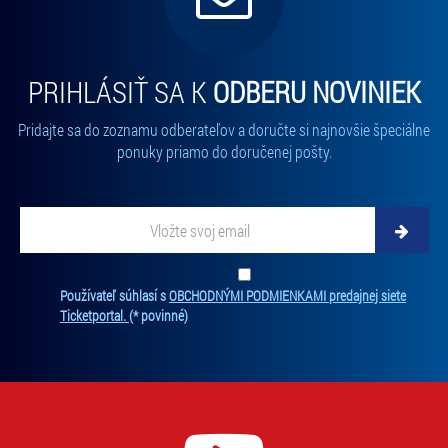
PRIHLÁSIŤ SA K
ODBERU NOVINIEK
Pridajte sa do zoznamu odberateľov a doručte si najnovšie špeciálne
ponuky priamo do doručenej pošty.
Vložte svoj email
Zadajte svoju e-mailovú adresu, na ktorú vám budeme zasielať novinky.
Ten
Používateľ súhlasí s
OBCHODNÝMI PODMIENKAMI predajnej siete
Ticketportal.
(* povinné)