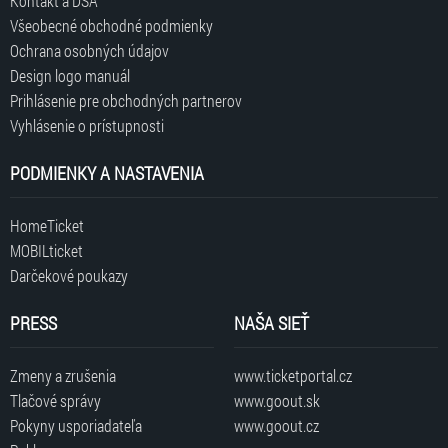
Kontakt a DSA
Všeobecné obchodné podmienky
Ochrana osobných údajov
Design logo manuál
Prihlásenie pre obchodných partnerov
Vyhlásenie o prístupnosti
PODMIENKY A NASTAVENIA
HomeTicket
MOBILticket
Darčekové poukazy
PRESS
NAŠA SIEŤ
Zmeny a zrušenia
www.ticketportal.cz
Tlačové správy
www.goout.sk
Pokyny usporiadateľa
www.goout.cz