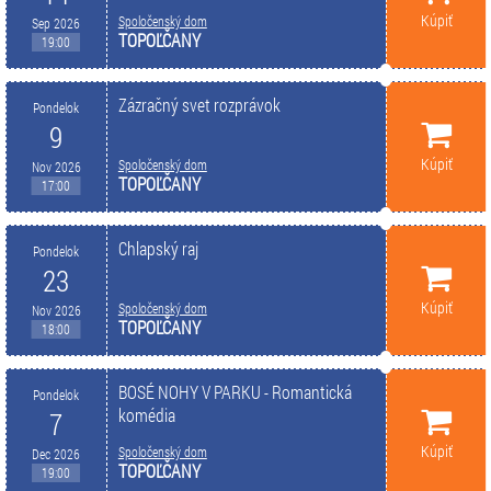
Kúpiť
Spoločenský dom
Sep 2026
TOPOĽČANY
19:00
Zázračný svet rozprávok
Pondelok
9
Kúpiť
Spoločenský dom
Nov 2026
TOPOĽČANY
17:00
Chlapský raj
Pondelok
23
Kúpiť
Spoločenský dom
Nov 2026
TOPOĽČANY
18:00
BOSÉ NOHY V PARKU - Romantická
Pondelok
komédia
7
Kúpiť
Spoločenský dom
Dec 2026
TOPOĽČANY
19:00