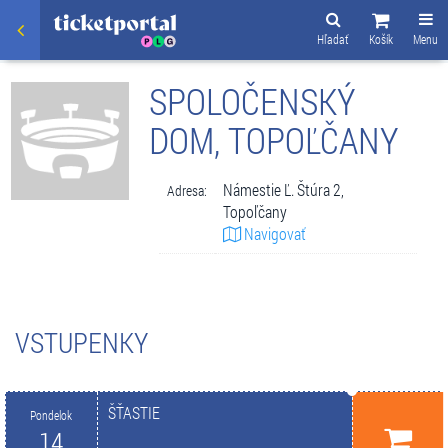
Hľadať
Košík
Menu
SPOLOČENSKÝ
DOM, TOPOĽČANY
Námestie Ľ. Štúra 2,
Adresa:
Topoľčany
Navigovať
VSTUPENKY
ŠŤASTIE
Pondelok
14