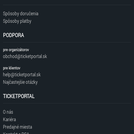
Spôsoby doručenia
Spôsoby platby
PODPORA
pre organizátorov
obchod@ticketportal.sk
pre klientov
help@ticketportal.sk
Najčastejšie otázky
TICKETPORTAL
O nás
Kariéra
Predajné miesta