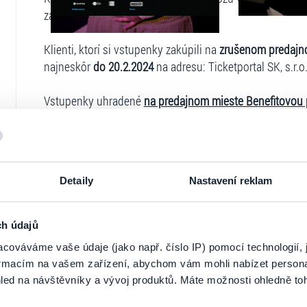
zakúpili najneskôr
do 20.2.2024!
Klienti, ktorí si vstupenky zakúpili na
zrušenom predajn
najneskôr
do 20.2.2024
na adresu: Ticketportal SK, s.r.o.
Vstupenky uhradené
na predajnom mieste Benefitovou
poštou na adresu: Ticketportal SK, s.r.o. , Kalinčiakova 3
V prípade, ak si klient zakúpil vstupenky
prostredníctvo
do 20.2.2024
nasledujúcim spôsobom a pri splnení nas
Detaily
Nastavení reklam
Spoločné podmienky pre žiadosti o refundáciu:
O najrýc
prostredníctvom registrovaného konta na stránke
www.t
účet`` - ``Moje objednávky`` vybrať vstupenky na refun
ch údajů
V prípade, ak si klient zakúpil vstupenky bez registráci
cováváme vaše údaje (jako např. číslo IP) pomocí technologií, 
dokončil registráciu, nakoľko pri zakúpení vstupeniek m
formacím na vašem zařízení, abychom vám mohli nabízet person
aktivovať mailom, ktorý klient pri nákupe zadával. Pokia
led na návštěvníky a vývoj produktů. Máte možnosti ohledně to
najneskôr
do 20.2.2024
na adresu Ticketportal SK s.r.o.,