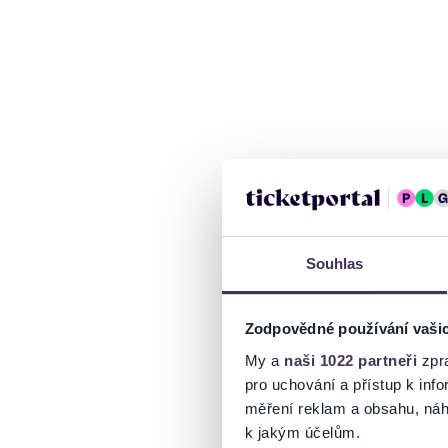
Souhlas
Zodpovědné používání vaši
My a
naši 1022 partneři
zpra
pro uchování a přístup k in
měření reklam a obsahu, náh
k jakým účelům.