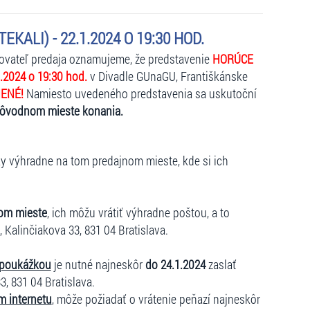
KALI) - 22.1.2024 O 19:30 HOD.
kovateľ predaja oznamujeme, že predstavenie
HORÚCE
.2024 o 19:30 hod.
v Divadle GUnaGU, Františkánske
NENÉ!
Namiesto uvedeného predstavenia sa uskutoční
pôvodnom mieste konania.
ky výhradne na tom predajnom mieste, kde si ich
om mieste
, ich môžu vrátiť výhradne poštou, a to
, Kalinčiakova 33, 831 04 Bratislava.
 poukážkou
je nutné najneskôr
do 24.1.2024
zaslať
3, 831 04 Bratislava.
m internetu
, môže požiadať o vrátenie peňazí najneskôr