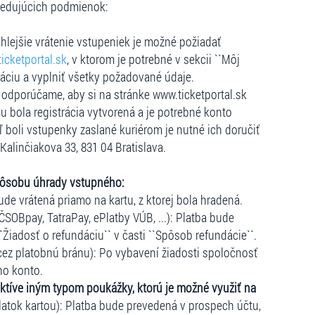
ledujúcich podmienok:
hlejšie vrátenie vstupeniek je možné požiadať
icketportal.sk
, v ktorom je potrebné v sekcii ``Môj
dáciu a vyplniť všetky požadované údaje.
e, odporúčame, aby si na stránke www.ticketportal.sk
u bola registrácia vytvorená a je potrebné konto
ľ boli vstupenky zaslané kuriérom je nutné ich doručiť
 Kalinčiakova 33, 831 04 Bratislava.
pôsobu úhrady vstupného:
ude vrátená priamo na kartu, z ktorej bola hradená.
ČSOBpay, TatraPay, ePlatby VÚB, ...): Platba bude
``Žiadosť o refundáciu`` v časti ``Spôsob refundácie``.
cez platobnú bránu): Po vybavení žiadosti spoločnosť
ho konto.
ktíve iným typom poukážky, ktorú je možné využiť na
atok kartou): Platba bude prevedená v prospech účtu,