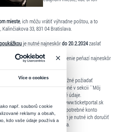
om mieste
, ich môžu vrátiť výhradne poštou, a to
, Kalinčiakova 33, 831 04 Bratislava.
 poukážkou
je nutné najneskôr
do 20.2.2024
zaslať
3, 831 04 Bratislava.
m internetu
, môže požiadať o vrátenie peňazí najneskôr
ledujúcich podmienok:
Více o cookies
hlejšie vrátenie vstupeniek je možné požiadať
icketportal.sk
, v ktorom je potrebné v sekcii ``Môj
dáciu a vyplniť všetky požadované údaje.
e, odporúčame, aby si na stránke www.ticketportal.sk
jako např. souborů cookie
u bola registrácia vytvorená a je potrebné konto
alizované reklamy a obsah,
ľ boli vstupenky zaslané kuriérom je nutné ich doručiť
ho, kdo vaše údaje používá a
 Kalinčiakova 33, 831 04 Bratislava.