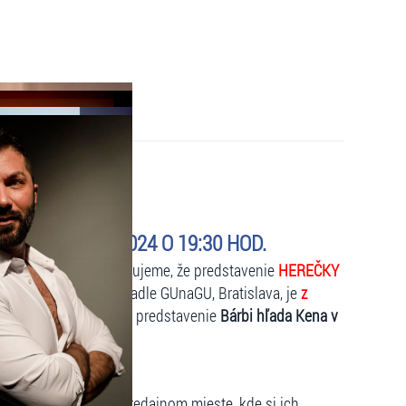
JHO) - 16.2.2024 O 19:30 HOD.
kovateľ predaja oznamujeme, že predstavenie
HEREČKY
024 o 19:30 hod.
v Divadle GUnaGU, Bratislava, je
z
tavenia sa uskutoční predstavenie
Bárbi hľada Kena v
ky výhradne na tom predajnom mieste, kde si ich