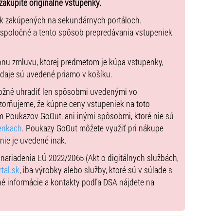
zakúpite originálne vstupenky.
ek zakúpených na sekundárnych portáloch.
 spoločné a tento spôsob prepredávania vstupeniek
pnu zmluvu, ktorej predmetom je kúpa vstupenky,
údaje sú uvedené priamo v košíku.
možné uhradiť len spôsobmi uvedenými vo
zorňujeme, že kúpne ceny vstupeniek na toto
m Poukazov GoOut, ani inými spôsobmi, ktoré nie sú
enkach
. Poukazy GoOut môžete využiť pri nákupe
 nie je uvedené inak.
) nariadenia EÚ 2022/2065 (Akt o digitálnych službách,
tal.sk
, iba výrobky alebo služby, ktoré sú v súlade s
né informácie a kontakty podľa DSA nájdete na