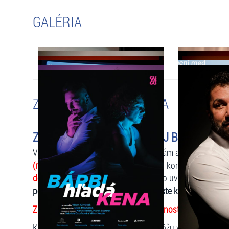
GALÉRIA
ZMENY A UPOZORNENIA
ZMENENÉ - HEREČKY (MILUJ BLÍŽNEHO SVO
V zastúpení organizátora podujatia, vám ako sprostred
(miluj blížneho svojho)
, ktoré sa malo konať dňa
16.2.2
dôvodu choroby ZMENENÉ!
Namiesto uvedeného preds
pôvodnom termíne v pôvodnom mieste konania.
Zakúpené vstupenky zostávajú v platnosti.
Klienti, ktorým zmena nevyhovuje, môžu vrátiť vstupen