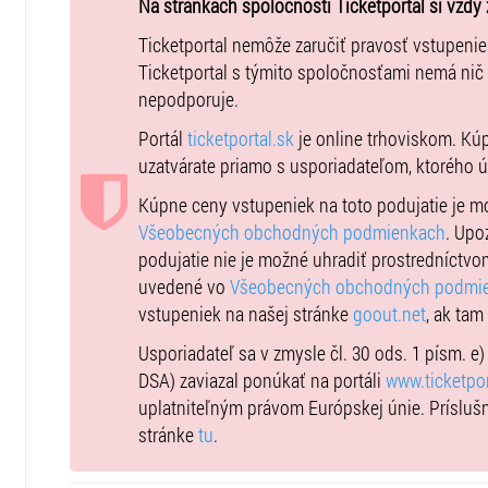
Na stránkach spoločnosti Ticketportal si vždy 
Scéna a kostýmy: Silvia Makovická
Ticketportal nemôže zaručiť pravosť vstupeni
Grafika: Juraj Demovič
Ticketportal s týmito spoločnosťami nemá nič
Premiéra 19. decembra 2022.
nepodporuje.
Trvanie: 70 minút bez prestávky
Portál
ticketportal.sk
je online trhoviskom. Kú
Vstupné 20 eur
uzatvárate priamo s usporiadateľom, ktorého 
Predstavenie nie je vhodné pre mládež pod 15 rokov.
Kúpne ceny vstupeniek na toto podujatie je 
Všeobecných obchodných podmienkach
. Upo
podujatie nie je možné uhradiť prostredníctvo
uvedené vo
Všeobecných obchodných podmi
vstupeniek na našej stránke
goout.net
, ak tam
Usporiadateľ sa v zmysle čl. 30 ods. 1 písm. e
DSA) zaviazal ponúkať na portáli
www.ticketpor
uplatniteľným právom Európskej únie. Prísluš
stránke
tu
.