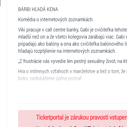
BÁRBI HĽADÁ KENA
Komédia o internetových zoznamkách.
Viki pracuje v call centre banky, Gabi je cvičiteľka tehote
mladší než on a že všetci kolegovia zarábajú viac. Gabi n
pripadajú ako balóny a ona ako cvičiteľka balónového lie
hľadajú rozptýlenie na internetových zoznamkách.
„Z frustrácie vás vyvedie len pestrý sexuálny život, na 
Hra o intímnych vzťahoch v manželstve a tiež o tom, že 
boku, nedokážeme úplne poznať.
Autor a réžia: Viliam Klimáček
Hrajú: Gabriela Dzuríková, Viktor Horján
Ticketportal je zárukou pravosti vstupe
Videoart a projekcie: Martin Herich, Marek Susnyak