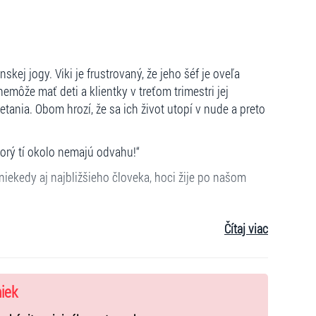
nskej jogy. Viki je frustrovaný, že jeho šéf je oveľa
emôže mať deti a klientky v treťom trimestri jej
tania. Obom hrozí, že sa ich život utopí v nude a preto
ktorý tí okolo nemajú odvahu!“
niekedy aj najbližšieho človeka, hoci žije po našom
Čítaj viac
niek