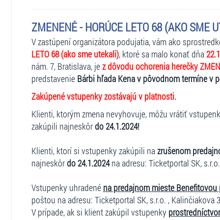
ZMENENÉ - HORÚCE LETO 68 (AKO SME UTE
V zastúpení organizátora podujatia, vám ako sprostred
LETO 68 (ako sme utekali)
, ktoré sa malo konať dňa
22.1
nám. 7, Bratislava, je
z dôvodu ochorenia herečky ZME
predstavenie
Bárbi hľada Kena v pôvodnom termíne v 
Zakúpené vstupenky zostávajú v platnosti.
Klienti, ktorým zmena nevyhovuje, môžu vrátiť vstupen
zakúpili najneskôr
do 24.1.2024!
Klienti, ktorí si vstupenky zakúpili na
zrušenom predajn
najneskôr
do 24.1.2024
na adresu: Ticketportal SK, s.r.o.
Vstupenky uhradené
na predajnom mieste Benefitovou
poštou na adresu: Ticketportal SK, s.r.o. , Kalinčiakova 3
V prípade, ak si klient zakúpil vstupenky
prostredníctvo