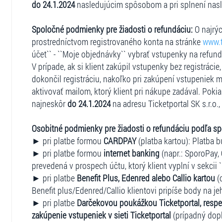
do 24.1.2024
nasledujúcim spôsobom a pri splnení nas
Spoločné podmienky pre žiadosti o refundáciu:
O najrýc
prostredníctvom registrovaného konta na stránke
www.t
účet`` - ``Moje objednávky`` vybrať vstupenky na refun
V prípade, ak si klient zakúpil vstupenky bez registráci
dokončil registráciu, nakoľko pri zakúpení vstupeniek m
aktivovať mailom, ktorý klient pri nákupe zadával. Pokia
najneskôr
do 24.1.2024
na adresu Ticketportal SK s.r.o.,
Osobitné podmienky pre žiadosti o refundáciu podľa s
► pri platbe formou
CARDPAY
(platba kartou): Platba b
► pri platbe formou
internet banking
(napr.: SporoPay, 
prevedená v prospech účtu, ktorý klient vyplní v sekcii 
► pri platbe
Benefit Plus, Edenred alebo Callio kartou
(
Benefit plus/Edenred/Callio klientovi pripíše body na je
► pri platbe
Darčekovou poukážkou Ticketportal, respe
zakúpenie vstupeniek v sieti Ticketportal
(prípadný dopl