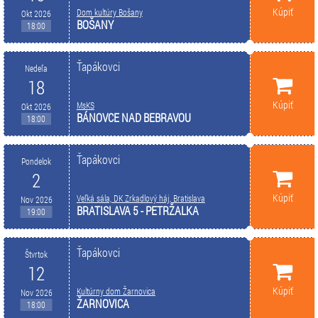
Kúpiť
Dom kultúry Bošany
Okt 2026
BOŠANY
18:00
Ťapákovci
Nedeľa
18
Kúpiť
MsKS
Okt 2026
BÁNOVCE NAD BEBRAVOU
18:00
Ťapákovci
Pondelok
2
Kúpiť
Veľká sála, DK Zrkadlový háj, Bratislava
Nov 2026
BRATISLAVA 5 - PETRŽALKA
19:00
Ťapákovci
Štvrtok
12
Kúpiť
Kultúrny dom Žarnovica
Nov 2026
ŽARNOVICA
18:00