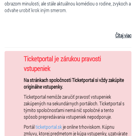
obrazom minulosti, ale stále aktuálnou komédiou o rodine, zvykoch a
odvahe urobiť krok iným smerom.
Autor: Božena Slančíková Timrava
Čítaj viac
Scenár: Ondrej Šulaj
Hudba: Norbert Vizvári
Ticketportal je zárukou pravosti
Scéna: Viktor Vincze st. a kol.
vstupeniek
Kostýmy: Roman Hatala, Martina Bučková
Na stránkach spoločnosti Ticketportal si vždy zakúpite
Dramatizácia a réžia: Viktor Vincze st.
originálne vstupenky.
Ticketportal nemôže zaručiť pravosť vstupeniek
Herecké obsadenie:
zakúpených na sekundárnych portáloch. Ticketportal s
týmito spoločnosťami nemá nič spoločné a tento
PAĽO - Marek Majeský
spôsob prepredávania vstupeniek nepodporuje.
ČAKAJ - Peter Sklár / Marián Labuda / Viktor Vincze
Portál
ticketportal.sk
je online trhoviskom. Kúpnu
ZMIJA - Danica Jurčová / Zuzana Nováková
zmluvu, ktorej predmetom je kúpa vstupenky, uzatvárate