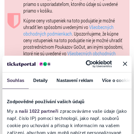
priamo s usporiadateľom, ktorého údaje sú uvedené
IĽA - Andrea Karnasová / Jana Feketeová
priamo v košíku.
ĎURO - Erik Žibek / Erik Peťovský
Kúpne ceny vstupeniek na toto podujatie je možné
HAGARCOVKA - Veronika Gažiová
uhradiť len spôsobmi uvedenými vo
Všeobecných
obchodných podmienkach
. Upozorňujeme, že kúpne
ZUZA - Martina Bučková
ceny vstupeniek na toto podujatie nie je možné uhradiť
FUZÁČKA - Ľudmila Iványiová / Dorota Sklenáriková
prostredníctvom Poukazov GoOut, ani inými spôsobmi,
ktoré nie sú uvedené vo
Všeobecných obchodných
FUZÁK - Radoslav Konečný / Matúš Buch
podmienkach
. Poukazy GoOut môžete využiť pri nákupe
MIŠO - Frederik Prislupský / Tomáš Vincze
vstupeniek na našej stránke
goout.net
, ak tam nie je
uvedené inak.
Souhlas
Detaily
Nastavení reklam
Více o cookies
Usporiadateľ sa v zmysle čl. 30 ods. 1 písm. e) nariadenia
Dĺžka predstavenia: cca 80 minút
EÚ 2022/2065 (Akt o digitálnych službách, DSA) zaviazal
Prestávka: bez prestávky
ponúkať na portáli
www.ticketportal.sk
, iba výrobky alebo
Zodpovědné používání vašich údajů
služby, ktoré sú v súlade s uplatniteľným právom
Žáner: slovenská klasika
Európskej únie. Príslušné informácie a kontakty podľa
My a
naši 1022 partneři
zpracováváme vaše údaje (jako
DSA nájdete na stránke
tu
.
např. číslo IP) pomocí technologií, jako např. souborů
cookie pro uchování a přístup k informacím na vašem
Vstupenky pre ZŤP vozíčkarov si môžete rezervovať na mailovej
zařízení, abychom vám mohli nabízet personalizované