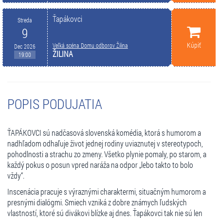
Ťapákovci
Streda
9
Kúpiť
Veľká scéna Domu odborov Žilina
Dec 2026
ŽILINA
19:00
POPIS PODUJATIA
ŤAPÁKOVCI sú nadčasová slovenská komédia, ktorá s humorom a
nadhľadom odhaľuje život jednej rodiny uviaznutej v stereotypoch,
pohodlnosti a strachu zo zmeny. Všetko plynie pomaly, po starom, a
každý pokus o posun vpred naráža na odpor „lebo takto to bolo
vždy“.
Inscenácia pracuje s výraznými charaktermi, situačným humorom a
presnými dialógmi. Smiech vzniká z dobre známych ľudských
vlastností, ktoré sú divákovi blízke aj dnes. Ťapákovci tak nie sú len