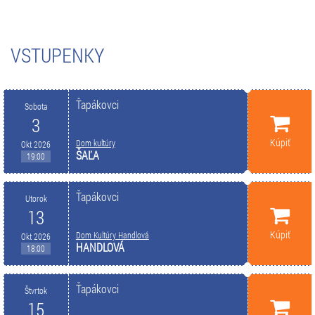
VSTUPENKY
Ťapákovci
Sobota
3
Kúpiť
Dom kultúry
Okt 2026
ŠAĽA
19:00
Ťapákovci
Utorok
13
Kúpiť
Dom Kultúry Handlová
Okt 2026
HANDLOVÁ
18:00
Ťapákovci
Štvrtok
15