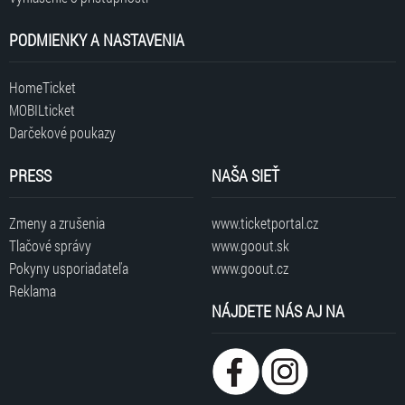
PODMIENKY A NASTAVENIA
HomeTicket
MOBILticket
Darčekové poukazy
PRESS
NAŠA SIEŤ
Zmeny a zrušenia
www.ticketportal.cz
Tlačové správy
www.goout.sk
Pokyny usporiadateľa
www.goout.cz
Reklama
NÁJDETE NÁS AJ NA