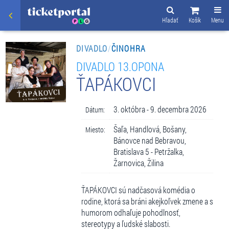
Hľadať
Košík
Menu
DIVADLO
/
ČINOHRA
DIVADLO 13.OPONA
ŤAPÁKOVCI
3. októbra - 9. decembra 2026
Dátum:
Šaľa, Handlová, Bošany,
Miesto:
Bánovce nad Bebravou,
Bratislava 5 - Petržalka,
Žarnovica, Žilina
ŤAPÁKOVCI sú nadčasová komédia o
rodine, ktorá sa bráni akejkoľvek zmene a s
humorom odhaľuje pohodlnosť,
stereotypy a ľudské slabosti.