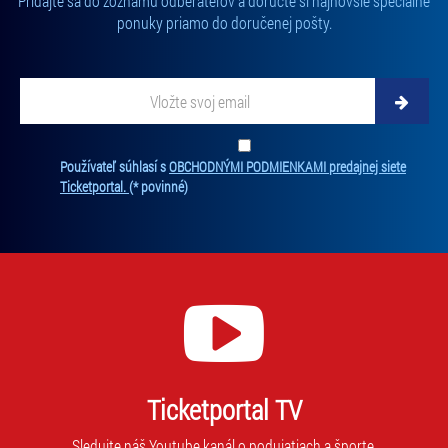
Pridajte sa do zoznamu odberateľov a doručte si najnovšie špeciálne
ponuky priamo do doručenej pošty.
Vložte svoj email
Zadajte svoju e-mailovú adresu, na ktorú vám budeme zasielať novinky.
Ten
Používateľ súhlasí s
OBCHODNÝMI PODMIENKAMI predajnej siete
Ticketportal.
(* povinné)
Ticketportal TV
Sledujte náš Youtube kanál o podujatiach a športe.