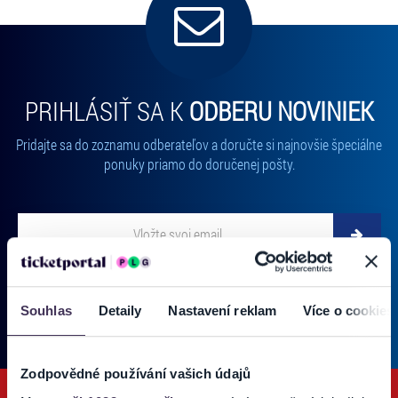
PRIHLÁSIŤ SA K
ODBERU NOVINIEK
Pridajte sa do zoznamu odberateľov a doručte si najnovšie špeciálne
ponuky priamo do doručenej pošty.
Vložte svoj email
Zadajte svoju e-mailovú adresu, na ktorú vám budeme zasielať novinky.
Ten
Používateľ súhlasí s
OBCHODNÝMI PODMIENKAMI predajnej siete
Ticketportal.
(* povinné)
Souhlas
Detaily
Nastavení reklam
Více o cookies
Zodpovědné používání vašich údajů