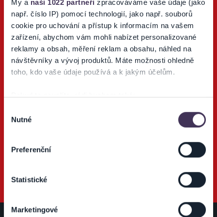
My a
naši 1022 partneři
zpracováváme vaše údaje (jako
např. číslo IP) pomocí technologií, jako např. souborů
cookie pro uchování a přístup k informacím na vašem
zařízení, abychom vám mohli nabízet personalizované
reklamy a obsah, měření reklam a obsahu, náhled na
Ticketportal TV
návštěvníky a vývoj produktů. Máte možnosti ohledně
toho, kdo vaše údaje používá a k jakým účelům.
Sledujte náš Youtube kanál o podujatiach a športe.
Pokud to povolíte, rádi bychom také:
Shromažďovali informace o vaší geografické poloze,
Výběr
Nutné
které mohou být přesné na několik metrů
souhlasu
Identifikovali vaše zařízení pomocí aktivního
videá o športe
videá o
skenování pro konkrétní charakteristiky (otisk prstu)
Preferenční
#prihrajlistok
podujatiach
Zjistěte více o tom, jak zpracováváme vaše osobní
#uzmaslistok
údaje, a nastavte si předvolby v
části s podrobnostmi
.
Statistické
Svůj souhlas můžete kdykoliv změnit nebo odvolat v
části Prohlášení o souborech cookie.
Marketingové
Na těchto stránkách využíváme soubory cookies a další