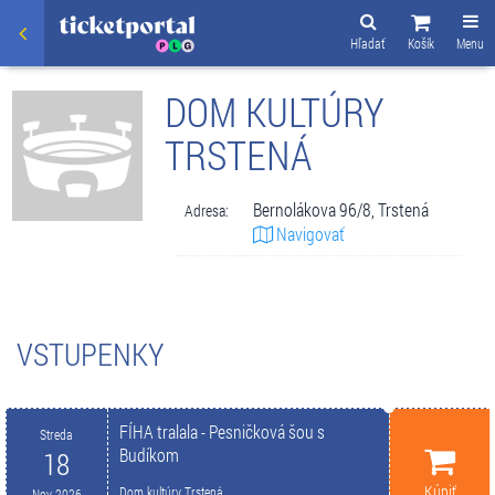
Hľadať
Košík
Menu
DOM KULTÚRY
TRSTENÁ
Bernolákova 96/8, Trstená
Adresa:
Navigovať
VSTUPENKY
FÍHA tralala - Pesničková šou s
Streda
Budíkom
18
Kúpiť
Dom kultúry Trstená
Nov 2026