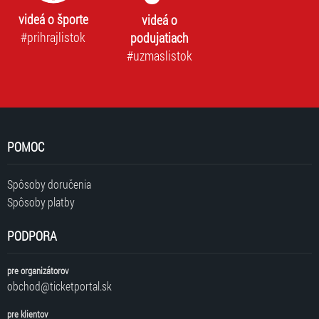
videá o športe
videá o
#prihrajlistok
podujatiach
#uzmaslistok
POMOC
Spôsoby doručenia
Spôsoby platby
PODPORA
pre organizátorov
obchod@ticketportal.sk
pre klientov