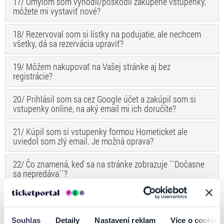
17/ Omylom som vyhodil/poškodil zakúpené vstupenky,
môžete mi vystaviť nové?
18/ Rezervoval som si lístky na podujatie, ale nechcem
všetky, dá sa rezervácia upraviť?
19/ Môžem nakupovať na Vašej stránke aj bez
registrácie?
20/ Prihlásil som sa cez Google účet a zakúpil som si
vstupenky online, na aký email mi ich doručíte?
21/ Kúpil som si vstupenky formou Hometicket ale
uviedol som zlý email. Je možná oprava?
22/ Čo znamená, keď sa na stránke zobrazuje ``Dočasne
sa nepredáva``?
23/ Na čo slúži archivačno-manipulačný poplatok?
24/ Je možné vrátiť archivačno-manipulačný, transakčný
Souhlas
Detaily
Nastavení reklam
Více o cookies