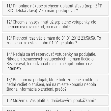
11/ Pri online nákupe si chcem uplatniť zľavu (napr. ZŤP,
ISIC, detská zľava). Ako mám postupovať?
12/ Chcem si vyzdvihnúť už zaplatené vstupenky, ale
nemám overovací kód, čo mám robiť?
13/ Platnosť rezervácie mám do 01.01.2012 23:59:59. To
znamená, že ešte aj toho 01.01. je platná?
14/ Nedajú sa mi rezervovať vstupenky na podujatie.
Nikde pri označených vstupenkách nemám tlačidlo
Rezervovať, len odznačiť miesta a kúpiť online cez
internet?
15/ Bol som na podujatí, ktoré bolo zrušené a nikto mi
nedal vedieť o zrušení, ani na mieste konania nebola
žiadna informácia o zrušení, prečo?
16/ Môžem u Vás platiť aj darčekovými poukážkami?