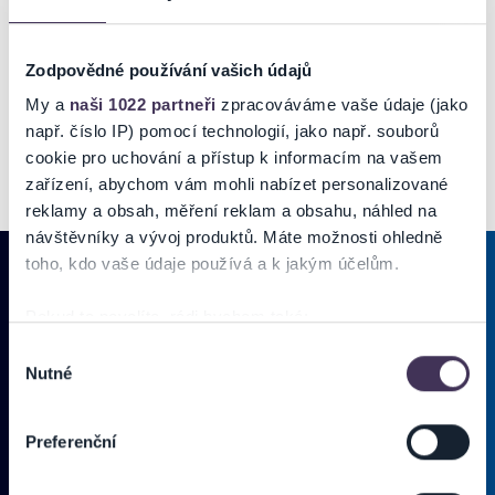
či iný poplatok?
25/ Je možné požiadať o výmenu vstupenky?
Zodpovědné používání vašich údajů
My a
naši 1022 partneři
zpracováváme vaše údaje (jako
např. číslo IP) pomocí technologií, jako např. souborů
cookie pro uchování a přístup k informacím na vašem
zařízení, abychom vám mohli nabízet personalizované
reklamy a obsah, měření reklam a obsahu, náhled na
návštěvníky a vývoj produktů. Máte možnosti ohledně
toho, kdo vaše údaje používá a k jakým účelům.
Pokud to povolíte, rádi bychom také:
PRIHLÁSIŤ SA K
ODBERU NOVINIEK
Shromažďovali informace o vaší geografické poloze,
Výběr
Nutné
které mohou být přesné na několik metrů
souhlasu
Pridajte sa do zoznamu odberateľov a doručte si najnovšie špeciálne
Identifikovali vaše zařízení pomocí aktivního
ponuky priamo do doručenej pošty.
skenování pro konkrétní charakteristiky (otisk prstu)
Preferenční
Zjistěte více o tom, jak zpracováváme vaše osobní
Vložte
údaje, a nastavte si předvolby v
části s podrobnostmi
.