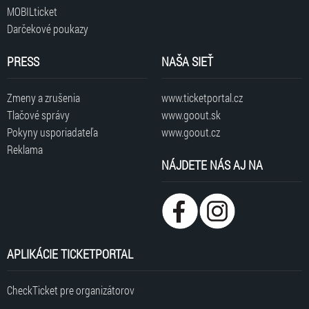
MOBILticket
Darčekové poukazy
PRESS
NAŠA SIEŤ
Zmeny a zrušenia
www.ticketportal.cz
Tlačové správy
www.goout.sk
Pokyny usporiadateľa
www.goout.cz
Reklama
NÁJDETE NÁS AJ NA
APLIKÁCIE TICKETPORTAL
CheckTicket pre organizátorov