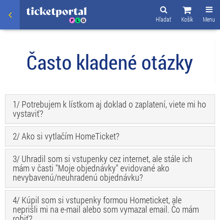
Hľadať
Košík
Menu
Často kladené otázky
1/ Potrebujem k lístkom aj doklad o zaplatení, viete mi ho
vystaviť?
2/ Ako si vytlačím HomeTicket?
3/ Uhradil som si vstupenky cez internet, ale stále ich
mám v časti "Moje objednávky" evidované ako
nevybavenú/neuhradenú objednávku?
4/ Kúpil som si vstupenky formou Hometicket, ale
neprišli mi na e-mail alebo som vymazal email. Čo mám
robiť?