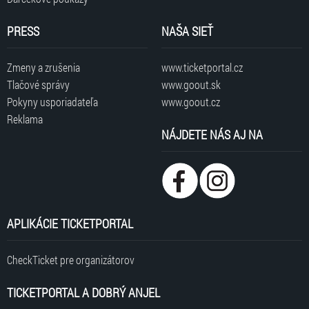
PRESS
NAŠA SIEŤ
Zmeny a zrušenia
www.ticketportal.cz
Tlačové správy
www.goout.sk
Pokyny usporiadateľa
www.goout.cz
Reklama
NÁJDETE NÁS AJ NA
APLIKÁCIE TICKETPORTAL
CheckTicket pre organizátorov
TICKETPORTAL A DOBRÝ ANJEL