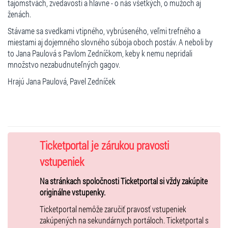
tajomstvách, zvedavosti a hlavne - o nás všetkých, o mužoch aj
ženách.
Stávame sa svedkami vtipného, ​​vybrúseného, ​​veľmi trefného a
miestami aj dojemného slovného súboja oboch postáv. A neboli by
to Jana Paulová s Pavlom Zedníčkom, keby k nemu nepridali
množstvo nezabudnuteľných gagov.
Hrajú Jana Paulová, Pavel Zedníček
Ticketportal je zárukou pravosti
vstupeniek
Na stránkach spoločnosti Ticketportal si vždy zakúpite
originálne vstupenky.
Ticketportal nemôže zaručiť pravosť vstupeniek
zakúpených na sekundárnych portáloch. Ticketportal s