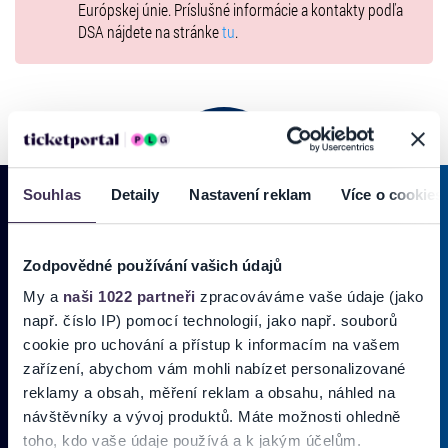
Európskej únie. Príslušné informácie a kontakty podľa
DSA nájdete na stránke
tu
.
Souhlas
Detaily
Nastavení reklam
Více o cookies
PRIHLÁSIŤ SA K
ODBERU NOVINIEK
Zodpovědné používání vašich údajů
My a
naši 1022 partneři
zpracováváme vaše údaje (jako
Pridajte sa do zoznamu odberateľov a doručte si najnovšie špeciálne
ponuky priamo do doručenej pošty.
např. číslo IP) pomocí technologií, jako např. souborů
cookie pro uchování a přístup k informacím na vašem
zařízení, abychom vám mohli nabízet personalizované
Vložte svoj email
reklamy a obsah, měření reklam a obsahu, náhled na
návštěvníky a vývoj produktů. Máte možnosti ohledně
Zadajte svoju e-mailovú adresu, na ktorú vám budeme zasielať novinky.
toho, kdo vaše údaje používá a k jakým účelům.