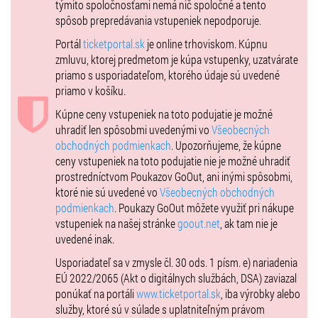
týmito spoločnosťami nemá nič spoločné a tento
spôsob prepredávania vstupeniek nepodporuje.
Portál
ticketportal.sk
je online trhoviskom. Kúpnu
zmluvu, ktorej predmetom je kúpa vstupenky, uzatvárate
priamo s usporiadateľom, ktorého údaje sú uvedené
priamo v košíku.
Kúpne ceny vstupeniek na toto podujatie je možné
uhradiť len spôsobmi uvedenými vo
Všeobecných
obchodných podmienkach
. Upozorňujeme, že kúpne
ceny vstupeniek na toto podujatie nie je možné uhradiť
prostredníctvom Poukazov GoOut, ani inými spôsobmi,
ktoré nie sú uvedené vo
Všeobecných obchodných
podmienkach
. Poukazy GoOut môžete využiť pri nákupe
vstupeniek na našej stránke
goout.net
, ak tam nie je
uvedené inak.
Usporiadateľ sa v zmysle čl. 30 ods. 1 písm. e) nariadenia
EÚ 2022/2065 (Akt o digitálnych službách, DSA) zaviazal
ponúkať na portáli
www.ticketportal.sk
, iba výrobky alebo
služby, ktoré sú v súlade s uplatniteľným právom