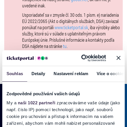
uvedené inak.
🏍️
SPOLOČNÉ JAZDY:
Spoločný prejazd centrom mesta Michalovce
Usporiadateľ sa v zmysle čl. 30 ods. 1 písm. e) nariadenia
Veľká spanilá jazda okolo Zemplínskej šíravy
EÚ 2022/2065 (Akt o digitálnych službách, DSA) zaviazal
ponúkať na portáli
www.ticketportal.sk
, iba výrobky alebo
🎁
BOHATÁ TOMBOLA – HLAVNÁ CENA MOTOCYKEL!
služby, ktoré sú v súlade s uplatniteľným právom
A to zďaleka nie je všetko – čaká vás ešte omnoho viac!
Európskej únie. Príslušné informácie a kontakty podľa
DSA nájdete na stránke
tu
.
VSTUPENKY A KATEGÓRIE
MOTORKÁRI
– každý motorkár aj spolujazdec musí mať vlastnú
vstupenku (1 osoba = 1 vstupenka).
Táto kategória je určená výhradne pre tých, ktorí prídu na motocykli
Souhlas
Detaily
Nastavení reklam
Více o cookies
(ako vodič alebo spolujazdec).
🎁 V cene vstupenky:
vstup na podujatie
Zodpovědné používání vašich údajů
pamätné tričko s logom zrazu (len pri zakúpení vstupenky do 10. 8.
My a
naši 1022 partneři
zpracováváme vaše údaje (jako
2025 – veľkosť si vyberáte pri nákupe, zmena neskôr nie je možná)
PRIHLÁSIŤ SA K
ODBERU NOVINIEK
např. číslo IP) pomocí technologií, jako např. souborů
pamätná nálepka (aj pri neskoršom nákupe)
cookie pro uchování a přístup k informacím na vašem
🛑 Tričko a nálepku si vyzdvihnete pri registrácii motorkárov, kde si
Pridajte sa do zoznamu odberateľov a doručte si najnovšie špeciálne
zařízení, abychom vám mohli nabízet personalizované
výmenou za vstupenku vyzdvihnete identifikačný náramok a voucher