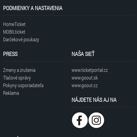
PODMIENKY A NASTAVENIA
HomeTicket
MOBILticket
Darčekové poukazy
PRESS
NAŠA SIEŤ
Zmeny a zrušenia
www.ticketportal.cz
Tlačové správy
www.goout.sk
Pokyny usporiadateľa
www.goout.cz
Reklama
NÁJDETE NÁS AJ NA