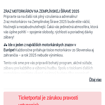
ZRAZ MOTORKÁROV NA ZEMPLÍNSKEJ ŠÍRAVE 2025
Pripravte sa na ďalší rok plný vzrušenia a adrenalínu!
Zraz motorkárov na Zemplínskej Šírave 2025 bude ešte väčší,
hlučnejší a nezabudnuteľnejší. Čaká vás jedinečná atmosféra, ktorá
vás úplne pohltí – spojenie slobody, rýchlosti a poriadnej dávky
zábavy!
🛵
Ide o jeden z najväčších motorkárskych zrazov v
Európe!
Každoročne priťahuje tisíce motorkárov zo Slovenska aj
zahraničia – a rok 2025 nebude výnimkou.
Tento rok sme pre vás pripravili bohatý program, akčné súťaže,
zábavu pre každého a výbornú hudbu. Spolu s tisíckami ďalších
motorkárov prežijete víkend, na ktorý budete dlho spomínať!
Čítaj viac
👉 Moderátor podujatia:
Slávo Jurko
👉 Program bude čoskoro zverejnený –
sledujte
www.zrazmotorkarov.sk
a naše sociálne siete!
Ticketportal je zárukou pravosti
🔥
ÚČINKUJÚCI & SPRIEVODNÝ PROGRAM
Tento rok vás čaká výbušná kombinácia hudby, adrenalínu a