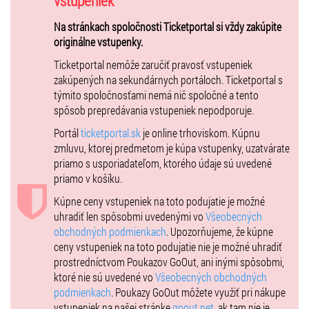
vstupeniek
nezabudnuteľných zážitkov!
Na stránkach spoločnosti Ticketportal si vždy zakúpite
Na hlavnom pódiu a v areáli vystúpia:
originálne vstupenky.
🎵
HUDBA:
Ticketportal nemôže zaručiť pravosť vstupeniek
Traktor
zakúpených na sekundárnych portáloch. Ticketportal s
Citron
týmito spoločnosťami nemá nič spoločné a tento
Gladiator
spôsob prepredávania vstupeniek nepodporuje.
AC/CZ – Top Tribute AC/DC
Peter Bič Projekt
Portál
ticketportal.sk
je online trhoviskom. Kúpnu
Tina
zmluvu, ktorej predmetom je kúpa vstupenky, uzatvárate
Alan Murin
priamo s usporiadateľom, ktorého údaje sú uvedené
Billy Barman
priamo v košíku.
Polemic
Kúpne ceny vstupeniek na toto podujatie je možné
Svedkovia Liehovovi
uhradiť len spôsobmi uvedenými vo
Všeobecných
💥
SHOW & ATRAKCIE:
obchodných podmienkach
. Upozorňujeme, že kúpne
Special Brothers Show – profesionálni kaskadéri
ceny vstupeniek na toto podujatie nie je možné uhradiť
Wheelie Machine – trenažér jazdy na zadnom kolese
prostredníctvom Poukazov GoOut, ani inými spôsobmi,
Jazdci Rally Dakar – debaty, zážitky, podpisy
ktoré nie sú uvedené vo
Všeobecných obchodných
Debaty a workshopy – motorkárska komunita a hostia
podmienkach
. Poukazy GoOut môžete využiť pri nákupe
Zóna pre gumovanie – CONTINENTAL
vstupeniek na našej stránke
goout.net
, ak tam nie je