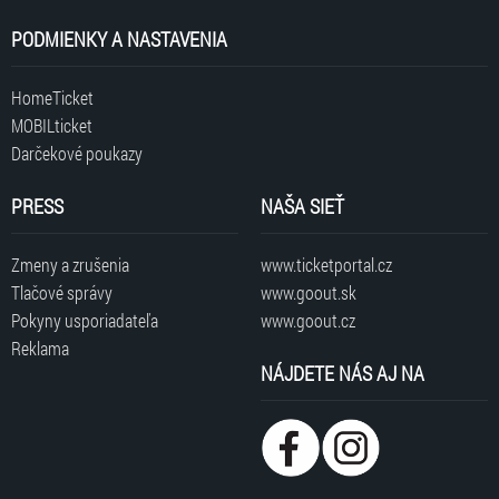
PODMIENKY A NASTAVENIA
HomeTicket
MOBILticket
Darčekové poukazy
PRESS
NAŠA SIEŤ
Zmeny a zrušenia
www.ticketportal.cz
Tlačové správy
www.goout.sk
Pokyny usporiadateľa
www.goout.cz
Reklama
NÁJDETE NÁS AJ NA