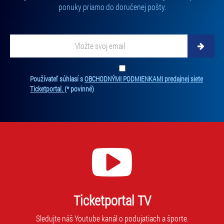
ponuky priamo do doručenej pošty.
„Cookies a jejich nastavení“.
Vložte svoj email
Zadajte svoju e-mailovú adresu, na ktorú vám budeme zasielať novinky.
Ten
Používateľ súhlasí s
OBCHODNÝMI PODMIENKAMI predajnej siete
Ticketportal.
(* povinné)
Ticketportal TV
Sledujte náš Youtube kanál o podujatiach a športe.