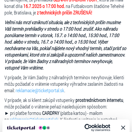
termínu prehliadky pred recepciou štadióna Tehelné pole, viď mapka
konať dňa
16.7.2025 o 17:00 hod.
na Futbalovom štadióne Tehelné
(vstup VIP). Príchod po začatí prehliadky je považovaný za neúčasť na
pole, Bratislava, je
z technických príčin ZRUŠENÁ!
prehliadke a nebude zo strany organizátora poskytnutá žiadna
Veľmi nás mrzí vzniknutí situácia, ale z technických príčin musíme
náhrada termínu, či vrátenie peňazí.
Váš termín prehliadky v stredu o 17:00 hod. zrušiť. Ako náhradu
ponúkame termín v utorok, 15.7. o 14:00 hod., 15:30 hod., 17:00
hod. alebo v stredu, 16.7. o 14:00 hod., o 15:30 hod. Výber
nechávame na Vás, pokiaľ nájdete nový vhodný termín, stačí prísť so
vstupenkami, ktoré ste si zakúpili a upozorniť našich zamestnancov.
V prípade, že Vám žiadny z náhradných termínov nevyhovuje,
vstupné Vám vrátime.
V prípade, že Vám žiadny z náhradných termínov nevyhovuje, klienti
môžu požiadať o vrátenie vstupenky výhradne zaslaním žiadosti na
email:
reklamacie@ticketportal.sk
.
V prípade, ak si klient zakúpil vstupenky
prostredníctvom internetu
,
môže požiadať o vrátenie peňazí nasledujúcim spôsobom:
► pri platbe formou
CARDPAY
(platba kartou) - mailom
na
reklamacie@ticketportal.sk
.
K žiadosti o vrátenie je potrebné
doložiť vstupenky, najlepšie vo formáte PDF a číslo účtu klienta IBAN.