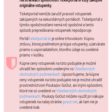
24.05.2026 od 15:00 - do 16:00 , od 16:30 - do 17:30 , od 18:00 – do
originálne vstupenky.
19:00
Ticketportal nemôže zaručiť pravosť vstupeniek
zakúpených na sekundárnych portáloch. Ticketportal s
06/2026
týmito spoločnosťami nemá nič spoločné a tento
11.06.2026 od 17:15 - do 18:15
spôsob prepredávania vstupeniek nepodporuje.
12.06.2026 od 16:30 - do 17:30 , od 18:00 - do 19:00
13.06.2026 od 15:00 - do 16:00 , od 16:30 - do 17:30 , od 18:00 – do
Portál
ticketportal.sk
je online trhoviskom. Kúpnu
19:00
zmluvu, ktorej predmetom je kúpa vstupenky, uzatvárate
14.06.2026 od 15:00 - do 16:00 , od 16:30 - do 17:30 , od 18:00 – do
priamo s usporiadateľom, ktorého údaje sú uvedené
19:00
priamo v košíku.
24.06.2026 od 17:15 - do 18:15
Kúpne ceny vstupeniek na toto podujatie je možné
25.06.2026 od 17:15 - do 18:15
uhradiť len spôsobmi uvedenými vo
Všeobecných
26.06.2026 od 16:30 - do 17:30 , od 18:00 - do 19:00
obchodných podmienkach
. Upozorňujeme, že kúpne
27.06.2026 od 15:00 - do 16:00 , od 16:30 - do 17:30 , od 18:00 – do
ceny vstupeniek na toto podujatie nie je možné uhradiť
19:00
prostredníctvom Poukazov GoOut, ani inými spôsobmi,
28.06.2026 od 15:00 - do 16:00 , od 16:30 - do 17:30 , od 18:00 – do
ktoré nie sú uvedené vo
Všeobecných obchodných
19:00
podmienkach
. Poukazy GoOut môžete využiť pri nákupe
vstupeniek na našej stránke
goout.net
, ak tam nie je
Predaj vstupeniek sa uzatvára v deň prehliadky o 14:00 hod.
uvedené inak.