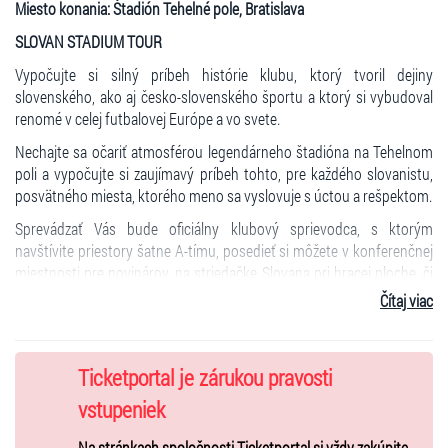
Miesto konania: Štadión Tehelné pole, Bratislava
SLOVAN STADIUM TOUR
Vypočujte si silný príbeh histórie klubu, ktorý tvoril dejiny
slovenského, ako aj česko-slovenského športu a ktorý si vybudoval
renomé v celej futbalovej Európe a vo svete.
Nechajte sa očariť atmosférou legendárneho štadióna na Tehelnom
poli a vypočujte si zaujímavý príbeh tohto, pre každého slovanistu,
posvätného miesta, ktorého meno sa vyslovuje s úctou a rešpektom.
Sprevádzať Vás bude oficiálny klubový sprievodca, s ktorým
navštívite priestory šatne A-tímu, posedieť si môžete v konferenčnej
miestnosti pre novinárov, na striedačke Slovana pri hracej ploche, či
vo VIP priestoroch. Prehliadka bude ukončená v priestoroch
Čítaj viac
fanshopu.
Termíny prehliadok:
05/2026
Ticketportal je zárukou pravosti
22.05.2026 od 16:30 - do 17:30 , od 18:00 - do 19:00
vstupeniek
23.05.2026 od 15:00 - do 16:00 , od 16:30 - do 17:30 , od 18:00 – do
19:00
Na stránkach spoločnosti Ticketportal si vždy zakúpite