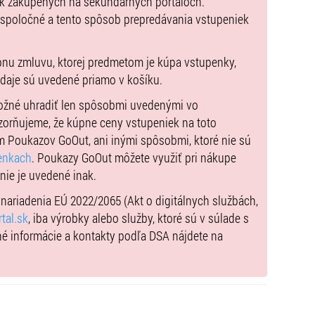
ek zakúpených na sekundárnych portáloch.
 spoločné a tento spôsob prepredávania vstupeniek
d 18:00 – do 19:00
d 18:00 – do 19:00
pnu zmluvu, ktorej predmetom je kúpa vstupenky,
údaje sú uvedené priamo v košíku.
možné uhradiť len spôsobmi uvedenými vo
zorňujeme, že kúpne ceny vstupeniek na toto
d 18:00 – do 19:00
m Poukazov GoOut, ani inými spôsobmi, ktoré nie sú
d 18:00 – do 19:00
enkach
. Poukazy GoOut môžete využiť pri nákupe
 nie je uvedené inak.
 hod.
) nariadenia EÚ 2022/2065 (Akt o digitálnych službách,
tal.sk
, iba výrobky alebo služby, ktoré sú v súlade s
né informácie a kontakty podľa DSA nájdete na
a plastovej karte, na hometickete alebo v aplikácií po
ód,, a tam sa zobrazí vaše číslo permanentky v tvare