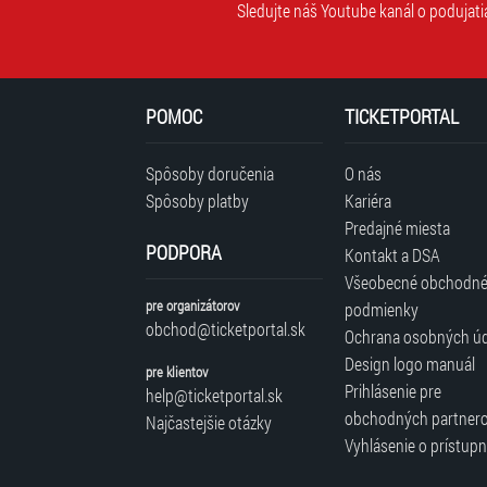
Sledujte náš Youtube kanál o podujati
POMOC
TICKETPORTAL
Spôsoby doručenia
O nás
Spôsoby platby
Kariéra
Predajné miesta
PODPORA
Kontakt a DSA
Všeobecné obchodn
pre organizátorov
podmienky
obchod@ticketportal.sk
Ochrana osobných ú
Design logo manuál
pre klientov
Prihlásenie pre
help@ticketportal.sk
obchodných partner
Najčastejšie otázky
Vyhlásenie o prístupn