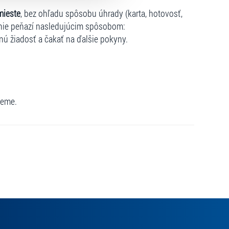
adných a stredných škôl, či organizovaných zájazdov
mieste
, bez ohľadu spôsobu úhrady (karta, hotovosť,
enie peňazí nasledujúcim spôsobom:
nú žiadosť a čakať na ďalšie pokyny.
jeme.