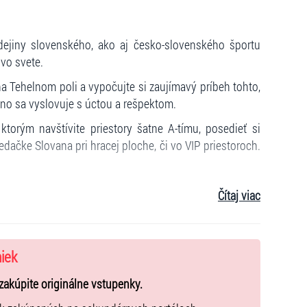
l dejiny slovenského, ako aj česko-slovenského športu
 vo svete.
a Tehelnom poli a vypočujte si zaujímavý príbeh tohto,
no sa vyslovuje s úctou a rešpektom.
ktorým navštívite priestory šatne A-tímu, posedieť si
edačke Slovana pri hracej ploche, či vo VIP priestoroch.
Čítaj viac
d 18:00 – do 19:00
niek
d 18:00 – do 19:00
zakúpite originálne vstupenky.