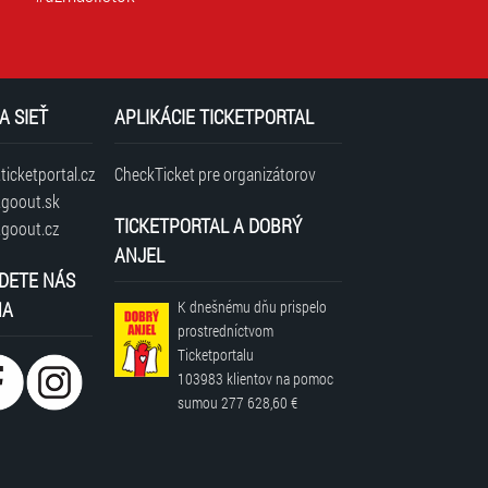
A SIEŤ
APLIKÁCIE TICKETPORTAL
icketportal.cz
CheckTicket pre organizátorov
goout.sk
TICKETPORTAL A DOBRÝ
goout.cz
ANJEL
DETE NÁS
NA
K dnešnému dňu prispelo
prostredníctvom
Ticketportalu
103983 klientov
na pomoc
sumou
277 628,60 €