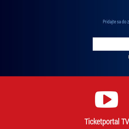
Pridajte sa do
Vložte svoj email
Zadajte svoju e-mailovú adresu, na ktorú vám budeme zasiel
Ticketportal TV