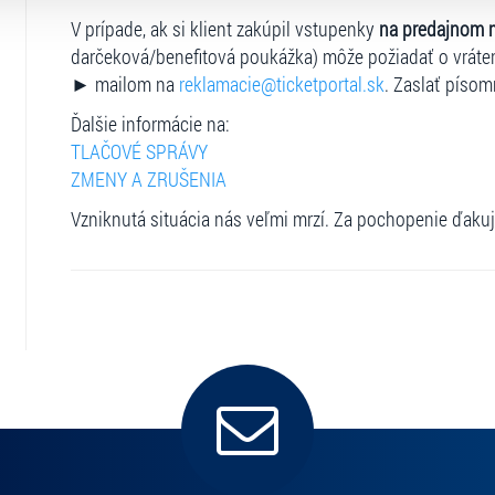
V prípade záujmu o termín prehliadky zo strany zákl
V prípade, ak si klient zakúpil vstupenky
na predajnom 
a skupín, kontaktujte nás na
kramaric@skslovan.com
.
darčeková/benefitová poukážka) môže požiadať o vrát
► mailom na
reklamacie@ticketportal.sk
. Zaslať písom
Ďalšie informácie na:
TLAČOVÉ SPRÁVY
ZMENY A ZRUŠENIA
Vzniknutá situácia nás veľmi mrzí. Za pochopenie ďaku