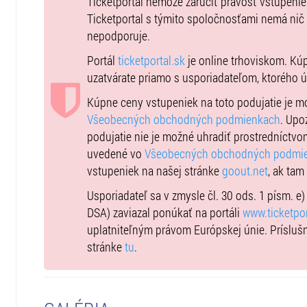
11.06.2026 od 17:15 - do 18:15
Ticketportal nemôže zaručiť pravosť vstupeni
12.06.2026 od 16:30 - do 17:30 , od 18:00 - do 19:00
Ticketportal s týmito spoločnosťami nemá nič
13.06.2026 od 15:00 - do 16:00 , od 16:30 - do 17:30 , o
nepodporuje.
14.06.2026 od 15:00 - do 16:00 , od 16:30 - do 17:30 , o
Portál
ticketportal.sk
je online trhoviskom. Kú
24.06.2026 od 17:15 - do 18:15
uzatvárate priamo s usporiadateľom, ktorého 
25.06.2026 od 17:15 - do 18:15
Kúpne ceny vstupeniek na toto podujatie je 
26.06.2026 od 16:30 - do 17:30 , od 18:00 - do 19:00
Všeobecných obchodných podmienkach
. Upo
27.06.2026 od 15:00 - do 16:00 , od 16:30 - do 17:30 , o
podujatie nie je možné uhradiť prostredníctvo
28.06.2026 od 15:00 - do 16:00 , od 16:30 - do 17:30 , o
uvedené vo
Všeobecných obchodných podmi
vstupeniek na našej stránke
goout.net
, ak tam
Predaj vstupeniek sa uzatvára v deň prehliadky o 14:00
Usporiadateľ sa v zmysle čl. 30 ods. 1 písm. e
Cena prehliadky v sezóne 2025/26:
DSA) zaviazal ponúkať na portáli
www.ticketpor
uplatniteľným právom Európskej únie. Prísluš
Permanentkár - 10 € / osoba
stránke
tu
.
/je potrebné zadať číslo permanentky, ktoré nájdete n
kliknutí na svoju permanentku ,,zobraziť overovací k
108XXXXXXX