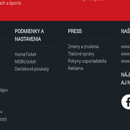
ach a športe.
PODMIENKY A
PRESS
NAŠ
NASTAVENIA
Zmeny a zrušenia
www.t
Tlačové správy
www.
HomeTicket
Pokyny usporiadateľa
www.
MOBILticket
Reklama
Darčekové poukazy
NÁJ
é
AJ 
dajov
ov
osti