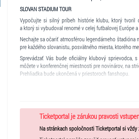
SLOVAN STADIUM TOUR
Vypočujte si silný príbeh histórie klubu, ktorý tvori
a ktorý si vybudoval renomé v celej futbalovej Európe a
Nechajte sa očariť atmosférou legendárneho štadióna n
pre každého slovanistu, posvätného miesta, ktorého me
Sprevádzať Vás bude oficiálny klubový sprievodca, s 
môžete v konferenčnej miestnosti pre novinárov, na stri
Prehliadka bude ukončená v priestoroch fanshopu.
Termíny prehliadok:
05/2026
22.05.2026 od 16:30 - do 17:30 , od 18:00 - do 19:00
23.05.2026 od 15:00 - do 16:00 , od 16:30 - do 17:30 , o
Ticketportal je zárukou pravosti vstupe
24.05.2026 od 15:00 - do 16:00 , od 16:30 - do 17:30 , o
Na stránkach spoločnosti Ticketportal si vždy 
06/2026