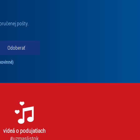
oručenej pošty.
Odoberať
Tento súhlas je povinný na odber newslettra. Bez súhlasu nie je možné vás pr
povinné)
videá o podujatiach
#uzmaslistok