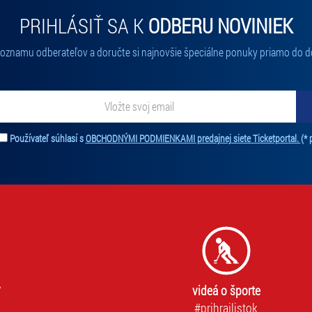
PRIHLÁSIŤ SA K
ODBERU NOVINIEK
 zoznamu odberateľov a doručte si najnovšie špeciálne ponuky priamo do d
ať novinky. Vaša adresa nebude zdieľaná s tretími stranami.
Používateľ súhlasí s
OBCHODNÝMI PODMIENKAMI predajnej siete Ticketportal.
(* 
videá o športe
#prihrajlistok