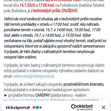
termínu prehliadky pred recepciou štadióna Tehelné pole, viď mapka
konať dňa
16.7.2025 o 17:00 hod.
na Futbalovom štadióne Tehelné
(vstup VIP). Príchod po začatí prehliadky je považovaný za neúčasť na
pole, Bratislava, je
z technických príčin ZRUŠENÁ!
prehliadke a nebude zo strany organizátora poskytnutá žiadna
Veľmi nás mrzí vzniknutí situácia, ale z technických príčin musíme
náhrada termínu, či vrátenie peňazí.
Váš termín prehliadky v stredu o 17:00 hod. zrušiť. Ako náhradu
ponúkame termín v utorok, 15.7. o 14:00 hod., 15:30 hod., 17:00
hod. alebo v stredu, 16.7. o 14:00 hod., o 15:30 hod. Výber
nechávame na Vás, pokiaľ nájdete nový vhodný termín, stačí prísť so
vstupenkami, ktoré ste si zakúpili a upozorniť našich zamestnancov.
V prípade, že Vám žiadny z náhradných termínov nevyhovuje,
vstupné Vám vrátime.
V prípade, že Vám žiadny z náhradných termínov nevyhovuje, klienti
môžu požiadať o vrátenie vstupenky výhradne zaslaním žiadosti na
email:
reklamacie@ticketportal.sk
.
V prípade, ak si klient zakúpil vstupenky
prostredníctvom internetu
,
môže požiadať o vrátenie peňazí nasledujúcim spôsobom:
► pri platbe formou
CARDPAY
(platba kartou) - mailom
na
reklamacie@ticketportal.sk
.
K žiadosti o vrátenie je potrebné
doložiť vstupenky, najlepšie vo formáte PDF a číslo účtu klienta IBAN.