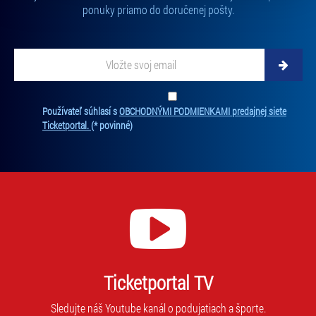
ponuky priamo do doručenej pošty.
„Cookies a jejich nastavení“.
Vložte svoj email
Zadajte svoju e-mailovú adresu, na ktorú vám budeme zasielať novinky.
Ten
Používateľ súhlasí s
OBCHODNÝMI PODMIENKAMI predajnej siete
Ticketportal.
(* povinné)
Ticketportal TV
Sledujte náš Youtube kanál o podujatiach a športe.