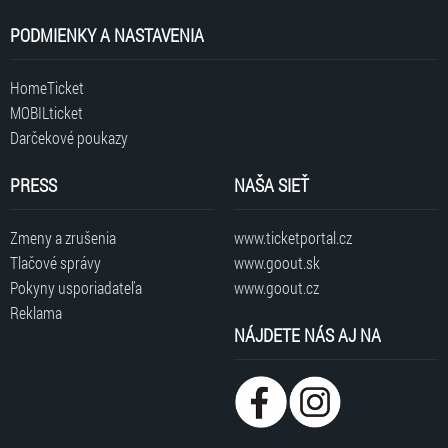
PODMIENKY A NASTAVENIA
HomeTicket
MOBILticket
Darčekové poukazy
PRESS
NAŠA SIEŤ
Zmeny a zrušenia
www.ticketportal.cz
Tlačové správy
www.goout.sk
Pokyny usporiadateľa
www.goout.cz
Reklama
NÁJDETE NÁS AJ NA