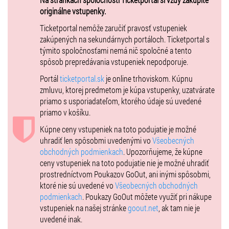
24.05.2026 od 15:00 - do 16:00 , od 16:30 - do 17:30 , od 18:00 – do
originálne vstupenky.
19:00
Ticketportal nemôže zaručiť pravosť vstupeniek
zakúpených na sekundárnych portáloch. Ticketportal s
06/2026
týmito spoločnosťami nemá nič spoločné a tento
11.06.2026 od 17:15 - do 18:15
spôsob prepredávania vstupeniek nepodporuje.
12.06.2026 od 16:30 - do 17:30 , od 18:00 - do 19:00
13.06.2026 od 15:00 - do 16:00 , od 16:30 - do 17:30 , od 18:00 – do
Portál
ticketportal.sk
je online trhoviskom. Kúpnu
19:00
zmluvu, ktorej predmetom je kúpa vstupenky, uzatvárate
14.06.2026 od 15:00 - do 16:00 , od 16:30 - do 17:30 , od 18:00 – do
priamo s usporiadateľom, ktorého údaje sú uvedené
19:00
priamo v košíku.
24.06.2026 od 17:15 - do 18:15
Kúpne ceny vstupeniek na toto podujatie je možné
25.06.2026 od 17:15 - do 18:15
uhradiť len spôsobmi uvedenými vo
Všeobecných
26.06.2026 od 16:30 - do 17:30 , od 18:00 - do 19:00
obchodných podmienkach
. Upozorňujeme, že kúpne
27.06.2026 od 15:00 - do 16:00 , od 16:30 - do 17:30 , od 18:00 – do
ceny vstupeniek na toto podujatie nie je možné uhradiť
19:00
prostredníctvom Poukazov GoOut, ani inými spôsobmi,
28.06.2026 od 15:00 - do 16:00 , od 16:30 - do 17:30 , od 18:00 – do
ktoré nie sú uvedené vo
Všeobecných obchodných
19:00
podmienkach
. Poukazy GoOut môžete využiť pri nákupe
vstupeniek na našej stránke
goout.net
, ak tam nie je
Predaj vstupeniek sa uzatvára v deň prehliadky o 14:00 hod.
uvedené inak.