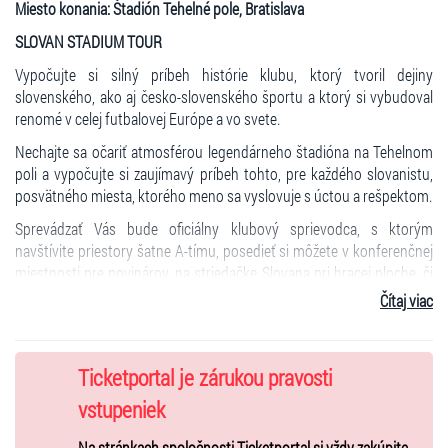
Miesto konania: Štadión Tehelné pole, Bratislava
SLOVAN STADIUM TOUR
Vypočujte si silný príbeh histórie klubu, ktorý tvoril dejiny
slovenského, ako aj česko-slovenského športu a ktorý si vybudoval
renomé v celej futbalovej Európe a vo svete.
Nechajte sa očariť atmosférou legendárneho štadióna na Tehelnom
poli a vypočujte si zaujímavý príbeh tohto, pre každého slovanistu,
posvätného miesta, ktorého meno sa vyslovuje s úctou a rešpektom.
Sprevádzať Vás bude oficiálny klubový sprievodca, s ktorým
navštívite priestory šatne A-tímu, posedieť si môžete v konferenčnej
miestnosti pre novinárov, na striedačke Slovana pri hracej ploche, či
vo VIP priestoroch. Prehliadka bude ukončená v priestoroch
Čítaj viac
fanshopu.
Termíny prehliadok:
05/2026
Ticketportal je zárukou pravosti
22.05.2026 od 16:30 - do 17:30 , od 18:00 - do 19:00
vstupeniek
23.05.2026 od 15:00 - do 16:00 , od 16:30 - do 17:30 , od 18:00 – do
19:00
Na stránkach spoločnosti Ticketportal si vždy zakúpite