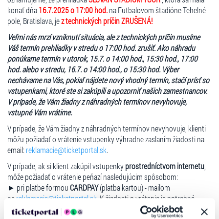
termínu prehliadky pred recepciou štadióna Tehelné pole, viď mapka
konať dňa
16.7.2025 o 17:00 hod.
na Futbalovom štadióne Tehelné
(vstup VIP). Príchod po začatí prehliadky je považovaný za neúčasť na
pole, Bratislava, je
z technických príčin ZRUŠENÁ!
prehliadke a nebude zo strany organizátora poskytnutá žiadna
Veľmi nás mrzí vzniknutí situácia, ale z technických príčin musíme
náhrada termínu, či vrátenie peňazí.
Váš termín prehliadky v stredu o 17:00 hod. zrušiť. Ako náhradu
ponúkame termín v utorok, 15.7. o 14:00 hod., 15:30 hod., 17:00
hod. alebo v stredu, 16.7. o 14:00 hod., o 15:30 hod. Výber
nechávame na Vás, pokiaľ nájdete nový vhodný termín, stačí prísť so
vstupenkami, ktoré ste si zakúpili a upozorniť našich zamestnancov.
V prípade, že Vám žiadny z náhradných termínov nevyhovuje,
vstupné Vám vrátime.
V prípade, že Vám žiadny z náhradných termínov nevyhovuje, klienti
môžu požiadať o vrátenie vstupenky výhradne zaslaním žiadosti na
email:
reklamacie@ticketportal.sk
.
V prípade, ak si klient zakúpil vstupenky
prostredníctvom internetu
,
môže požiadať o vrátenie peňazí nasledujúcim spôsobom:
► pri platbe formou
CARDPAY
(platba kartou) - mailom
na
reklamacie@ticketportal.sk
.
K žiadosti o vrátenie je potrebné
doložiť vstupenky, najlepšie vo formáte PDF a číslo účtu klienta IBAN.