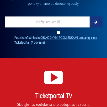
ponuky priamo do doručenej pošty.
„Cookies a jejich nastavení“.
Vložte svoj email
Zadajte svoju e-mailovú adresu, na ktorú vám budeme zasielať novinky.
Ten
Používateľ súhlasí s
OBCHODNÝMI PODMIENKAMI predajnej siete
Ticketportal.
(* povinné)
Ticketportal TV
Sledujte náš Youtube kanál o podujatiach a športe.