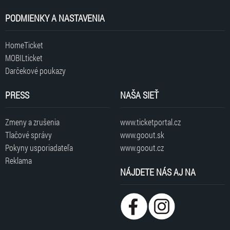
PODMIENKY A NASTAVENIA
HomeTicket
MOBILticket
Darčekové poukazy
PRESS
NAŠA SIEŤ
Zmeny a zrušenia
www.ticketportal.cz
Tlačové správy
www.goout.sk
Pokyny usporiadateľa
www.goout.cz
Reklama
NÁJDETE NÁS AJ NA