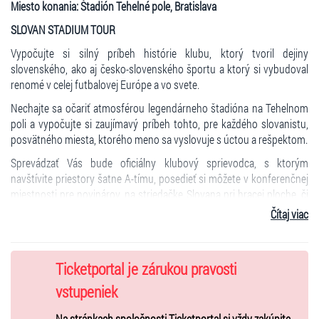
Miesto konania: Štadión Tehelné pole, Bratislava
SLOVAN STADIUM TOUR
Vypočujte si silný príbeh histórie klubu, ktorý tvoril dejiny
slovenského, ako aj česko-slovenského športu a ktorý si vybudoval
renomé v celej futbalovej Európe a vo svete.
Nechajte sa očariť atmosférou legendárneho štadióna na Tehelnom
poli a vypočujte si zaujímavý príbeh tohto, pre každého slovanistu,
posvätného miesta, ktorého meno sa vyslovuje s úctou a rešpektom.
Sprevádzať Vás bude oficiálny klubový sprievodca, s ktorým
navštívite priestory šatne A-tímu, posedieť si môžete v konferenčnej
miestnosti pre novinárov, na striedačke Slovana pri hracej ploche, či
vo VIP priestoroch. Prehliadka bude ukončená v priestoroch
Čítaj viac
fanshopu.
Termíny prehliadok:
05/2026
Ticketportal je zárukou pravosti
22.05.2026 od 16:30 - do 17:30 , od 18:00 - do 19:00
vstupeniek
23.05.2026 od 15:00 - do 16:00 , od 16:30 - do 17:30 , od 18:00 – do
19:00
Na stránkach spoločnosti Ticketportal si vždy zakúpite