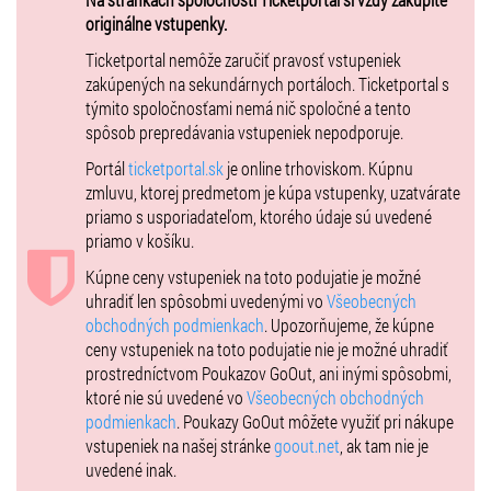
24.05.2026 od 15:00 - do 16:00 , od 16:30 - do 17:30 , od 18:00 – do
originálne vstupenky.
19:00
Ticketportal nemôže zaručiť pravosť vstupeniek
zakúpených na sekundárnych portáloch. Ticketportal s
06/2026
týmito spoločnosťami nemá nič spoločné a tento
11.06.2026 od 17:15 - do 18:15
spôsob prepredávania vstupeniek nepodporuje.
12.06.2026 od 16:30 - do 17:30 , od 18:00 - do 19:00
13.06.2026 od 15:00 - do 16:00 , od 16:30 - do 17:30 , od 18:00 – do
Portál
ticketportal.sk
je online trhoviskom. Kúpnu
19:00
zmluvu, ktorej predmetom je kúpa vstupenky, uzatvárate
14.06.2026 od 15:00 - do 16:00 , od 16:30 - do 17:30 , od 18:00 – do
priamo s usporiadateľom, ktorého údaje sú uvedené
19:00
priamo v košíku.
24.06.2026 od 17:15 - do 18:15
Kúpne ceny vstupeniek na toto podujatie je možné
25.06.2026 od 17:15 - do 18:15
uhradiť len spôsobmi uvedenými vo
Všeobecných
26.06.2026 od 16:30 - do 17:30 , od 18:00 - do 19:00
obchodných podmienkach
. Upozorňujeme, že kúpne
27.06.2026 od 15:00 - do 16:00 , od 16:30 - do 17:30 , od 18:00 – do
ceny vstupeniek na toto podujatie nie je možné uhradiť
19:00
prostredníctvom Poukazov GoOut, ani inými spôsobmi,
28.06.2026 od 15:00 - do 16:00 , od 16:30 - do 17:30 , od 18:00 – do
ktoré nie sú uvedené vo
Všeobecných obchodných
19:00
podmienkach
. Poukazy GoOut môžete využiť pri nákupe
vstupeniek na našej stránke
goout.net
, ak tam nie je
Predaj vstupeniek sa uzatvára v deň prehliadky o 14:00 hod.
uvedené inak.